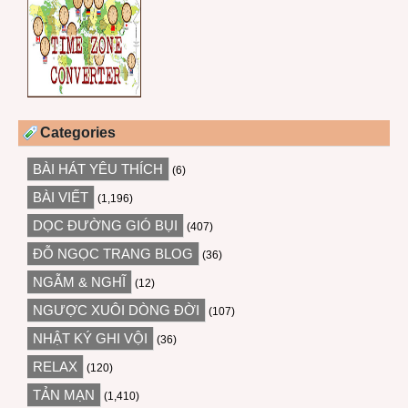
Categories
BÀI HÁT YÊU THÍCH
(6)
BÀI VIẾT
(1,196)
DỌC ĐƯỜNG GIÓ BỤI
(407)
ĐỖ NGỌC TRANG BLOG
(36)
NGẪM & NGHĨ
(12)
NGƯỢC XUÔI DÒNG ĐỜI
(107)
NHẬT KÝ GHI VỘI
(36)
RELAX
(120)
TẢN MẠN
(1,410)