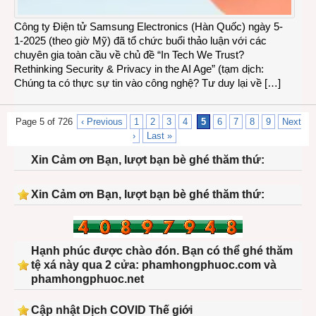
Công ty Điện tử Samsung Electronics (Hàn Quốc) ngày 5-
1-2025 (theo giờ Mỹ) đã tổ chức buổi thảo luận với các
chuyên gia toàn cầu về chủ đề “In Tech We Trust?
Rethinking Security & Privacy in the AI Age” (tạm dịch:
Chúng ta có thực sự tin vào công nghệ? Tư duy lại về […]
Page 5 of 726
‹ Previous
1
2
3
4
5
6
7
8
9
Next
›
Last »
Xin Cảm ơn Bạn, lượt bạn bè ghé thăm thứ:
Xin Cảm ơn Bạn, lượt bạn bè ghé thăm thứ:
Hạnh phúc được chào đón. Bạn có thể ghé thăm
tệ xá này qua 2 cửa: phamhongphuoc.com và
phamhongphuoc.net
Cập nhật Dịch COVID Thế giới