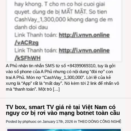
A Phủ nhận tin nhắn SMS từ số +84399069310, tuy là gởi
vào số phone của A Phủ nhưng có nội dung “đòi nợ” con
trai A Phủ. Món nợ “CashVay_1,300,000”. Lời lẽ của kẻ
xưng là “App” rất là “mất dạy”. Nó kèm tới 2 link để nhấn vô
mà “thanh toán”. Một trò […]
TV box, smart TV giá rẻ tại Việt Nam có
nguy cơ bị rơi vào mạng botnet toàn cầu
Posted by
phphuoc
on January 17th, 2026 in
THEO DÒNG CÔNG NGHỆ