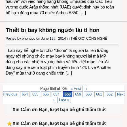
hậu vệ” với việc hãng hàng không Emirates của Các Tiểu
vương quốc Arập thống nhất (UAE) quyết định hủy bỏ toàn
bộ hợp đồng mua 70 chiếc Airbus A350 […]
Thiết bị bay không người lái tí hon
Posted by
phphuoc
on June 12th, 2014 in
THẾ GIỚI CÔNG NGHỆ
Lâu nay hễ nghe tới chữ “drone” là người ta liên tưởng
ngay tới những chiếc máy bay không người lái mà Mỹ
dùng cho các nhiệm vụ dọ thám và tiêu diệt mục tiêu. Ai
đang say mê xem loạt phim truyền hình “24: Live Another
Day” mùa thứ 9 đang chiếu trên […]
Page 658 of 726
« First
‹
Previous
654
655
656
657
658
659
660
661
662
Next
›
Last »
Xin Cảm ơn Bạn, lượt bạn bè ghé thăm thứ:
Xin Cảm ơn Bạn, lượt bạn bè ghé thăm thứ: