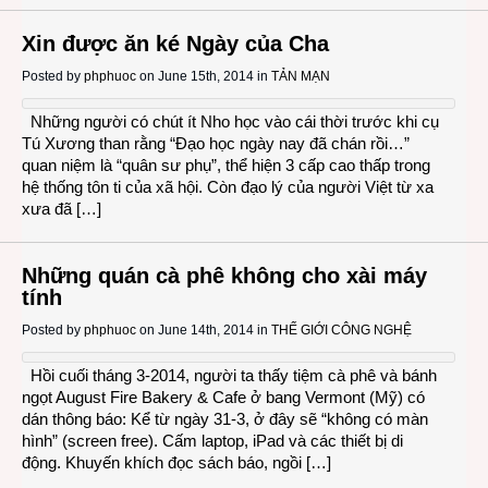
Xin được ăn ké Ngày của Cha
Posted by
phphuoc
on June 15th, 2014 in
TẢN MẠN
Những người có chút ít Nho học vào cái thời trước khi cụ
Tú Xương than rằng “Đạo học ngày nay đã chán rồi…”
quan niệm là “quân sư phụ”, thể hiện 3 cấp cao thấp trong
hệ thống tôn ti của xã hội. Còn đạo lý của người Việt từ xa
xưa đã […]
Những quán cà phê không cho xài máy
tính
Posted by
phphuoc
on June 14th, 2014 in
THẾ GIỚI CÔNG NGHỆ
Hồi cuối tháng 3-2014, người ta thấy tiệm cà phê và bánh
ngọt August Fire Bakery & Cafe ở bang Vermont (Mỹ) có
dán thông báo: Kể từ ngày 31-3, ở đây sẽ “không có màn
hình” (screen free). Cấm laptop, iPad và các thiết bị di
động. Khuyến khích đọc sách báo, ngồi […]