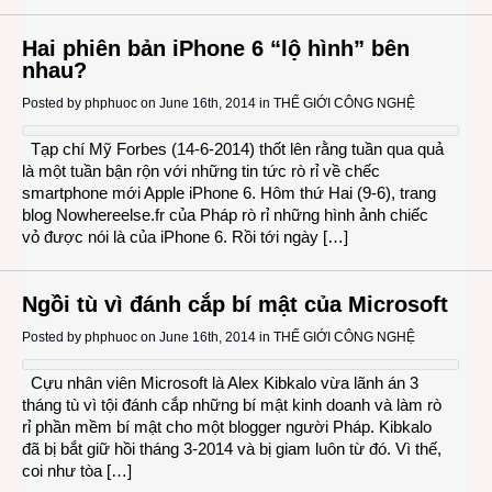
Hai phiên bản iPhone 6 “lộ hình” bên
nhau?
Posted by
phphuoc
on June 16th, 2014 in
THẾ GIỚI CÔNG NGHỆ
Tạp chí Mỹ Forbes (14-6-2014) thốt lên rằng tuần qua quả
là một tuần bận rộn với những tin tức rò rỉ về chếc
smartphone mới Apple iPhone 6. Hôm thứ Hai (9-6), trang
blog Nowhereelse.fr của Pháp rò rỉ những hình ảnh chiếc
vỏ được nói là của iPhone 6. Rồi tới ngày […]
Ngồi tù vì đánh cắp bí mật của Microsoft
Posted by
phphuoc
on June 16th, 2014 in
THẾ GIỚI CÔNG NGHỆ
Cựu nhân viên Microsoft là Alex Kibkalo vừa lãnh án 3
tháng tù vì tội đánh cắp những bí mật kinh doanh và làm rò
rỉ phần mềm bí mật cho một blogger người Pháp. Kibkalo
đã bị bắt giữ hồi tháng 3-2014 và bị giam luôn từ đó. Vì thế,
coi như tòa […]