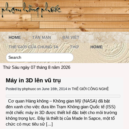
HOME
TẢN MẠN
BÀI VIẾT
THẾ GIỚI CỦA CHÚNG TA
THƠ
HOME
Thứ Sáu ngày 07 tháng 8 năm 2026
Máy in 3D lên vũ trụ
Posted by
phphuoc
on June 16th, 2014 in
THẾ GIỚI CÔNG NGHỆ
Cơ quan Hàng không – Không gian Mỹ (NASA) đã bật
đèn xanh cho việc đưa lên Trạm Không gian Quốc tế (ISS)
một chiếc máy in 3D được thiết kế đặc biệt cho môi trường
không trọng lực. Đây là thiết bị của Made In Sapce, một tổ
chức có mục tiêu sử […]