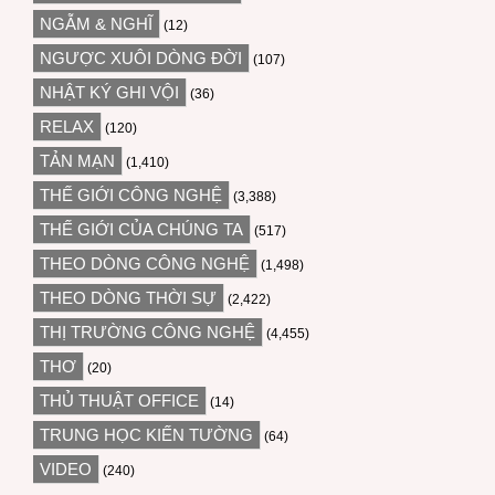
NGẪM & NGHĨ
(12)
NGƯỢC XUÔI DÒNG ĐỜI
(107)
NHẬT KÝ GHI VỘI
(36)
RELAX
(120)
TẢN MẠN
(1,410)
THẾ GIỚI CÔNG NGHỆ
(3,388)
THẾ GIỚI CỦA CHÚNG TA
(517)
THEO DÒNG CÔNG NGHỆ
(1,498)
THEO DÒNG THỜI SỰ
(2,422)
THỊ TRƯỜNG CÔNG NGHỆ
(4,455)
THƠ
(20)
THỦ THUẬT OFFICE
(14)
TRUNG HỌC KIẾN TƯỜNG
(64)
VIDEO
(240)