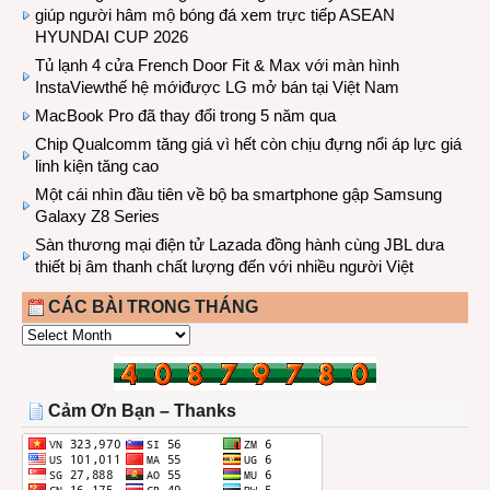
giúp người hâm mộ bóng đá xem trực tiếp ASEAN
HYUNDAI CUP 2026
Tủ lạnh 4 cửa French Door Fit & Max với màn hình
InstaViewthế hệ mớiđược LG mở bán tại Việt Nam
MacBook Pro đã thay đổi trong 5 năm qua
Chip Qualcomm tăng giá vì hết còn chịu đựng nổi áp lực giá
linh kiện tăng cao
Một cái nhìn đầu tiên về bộ ba smartphone gập Samsung
Galaxy Z8 Series
Sàn thương mại điện tử Lazada đồng hành cùng JBL dưa
thiết bị âm thanh chất lượng đến với nhiều người Việt
CÁC BÀI TRONG THÁNG
CÁC
BÀI
TRONG
THÁNG
Cảm Ơn Bạn – Thanks