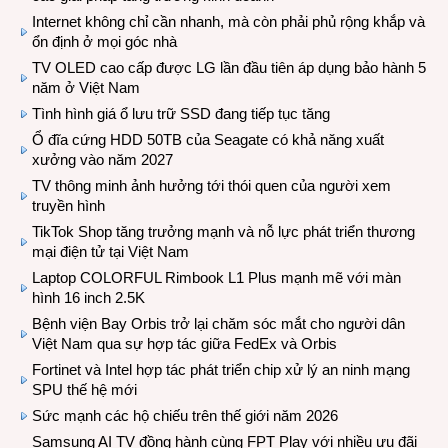
Internet không chỉ cần nhanh, mà còn phải phủ rộng khắp và
ổn định ở mọi góc nhà
TV OLED cao cấp được LG lần đầu tiên áp dụng bảo hành 5
năm ở Việt Nam
Tình hình giá ổ lưu trữ SSD đang tiếp tục tăng
Ổ đĩa cứng HDD 50TB của Seagate có khả năng xuất
xưởng vào năm 2027
TV thông minh ảnh hưởng tới thói quen của người xem
truyền hình
TikTok Shop tăng trưởng mạnh và nỗ lực phát triển thương
mại điện tử tại Việt Nam
Laptop COLORFUL Rimbook L1 Plus mạnh mẽ với màn
hình 16 inch 2.5K
Bệnh viện Bay Orbis trở lại chăm sóc mắt cho người dân
Việt Nam qua sự hợp tác giữa FedEx và Orbis
Fortinet và Intel hợp tác phát triển chip xử lý an ninh mạng
SPU thế hệ mới
Sức mạnh các hộ chiếu trên thế giới năm 2026
Samsung AI TV đồng hành cùng FPT Play với nhiều ưu đãi