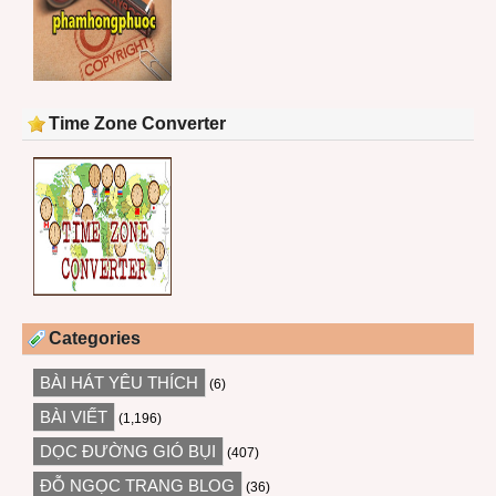
Time Zone Converter
Categories
BÀI HÁT YÊU THÍCH
(6)
BÀI VIẾT
(1,196)
DỌC ĐƯỜNG GIÓ BỤI
(407)
ĐỖ NGỌC TRANG BLOG
(36)