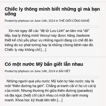
Chiếc ly thông minh biết những gì mà bạn
uống
Posted by
phphuoc
on June 14th, 2014 in
THẾ GIỚI CÔNG NGHỆ
Xin nói ngay để các “đệ tử Lưu Linh” an tâm mà “dô”
tiếp, loại ly thông minh Vessyl này được hãng Jawbone
thiết kế chủ yếu phục vụ những người đang có chế độ ăn
kiêng do sợ phát tướng hay bị những chứng bệnh nào đó.
Chiếc ly này không chỉ […]
Có một nước Mỹ bắn giết lẫn nhau
Posted by
phphuoc
on June 14th, 2014 in
BÀI VIẾT
Những người quá yêu nước Mỹ luôn tự hào nước này là
một “thiên đường hạ giới”. Chẳng ai tranh cãi vì họ có cái lý
của mình. Nhưng thường thì giữa thiên đường (paradise)
và địa ngục (hell) chỉ cách nhau có một lằn ranh mong
manh. Khoa học kỹ thuật tiên tiến […]