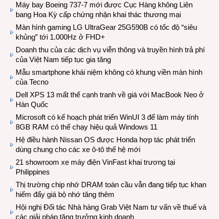
Máy bay Boeing 737-7 mới được Cục Hàng không Liên
bang Hoa Kỳ cấp chứng nhận khai thác thương mại
Màn hình gaming LG UltraGear 25G590B có tốc độ “siêu
khủng” tới 1.000Hz ở FHD+
Doanh thu của các dịch vụ viễn thông và truyền hình trả phí
của Việt Nam tiếp tục gia tăng
Mẫu smartphone khái niệm không có khung viền màn hình
của Tecno
Dell XPS 13 mất thế cạnh tranh về giá với MacBook Neo ở
Hàn Quốc
Microsoft có kế hoạch phát triển WinUI 3 để làm máy tính
8GB RAM có thể chạy hiệu quả Windows 11
Hệ điều hành Nissan OS được Honda hợp tác phát triển
dùng chung cho các xe ô-tô thế hệ mới
21 showroom xe máy điện VinFast khai trương tại
Philippines
Thị trường chip nhớ DRAM toàn cầu vẫn đang tiếp tục khan
hiếm đẩy giá bộ nhớ tăng thêm
Hội nghị Đối tác Nhà hàng Grab Việt Nam tư vấn về thuế và
các giải pháp tăng trưởng kinh doanh