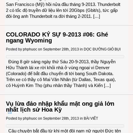
San Francisco (Mỹ) hồi nửa đầu tháng 9-2013. Thunderbolt
2 có tốc độ truyền dữ liệu lên tới 20Gbps (Gbit/s), tức gấp
đôi ông anh Thunderbolt ra đời tháng 2-2011. […]
COLORADO KÝ SỰ 9-2013 #06: Ghé
ngang Wyoming
Posted by
phphuoc
on September 28th, 2013 in
DỌC ĐƯỜNG GIÓ BỤI
Đúng 8 giờ sáng ngày thứ Sáu 20-9-2013, thầy Nguyễn
Hữu Thành lái xe rời khỏi nhà ở vùng ngoại vi Denver
(Colorado) để bắt đầu chuyến đi tới bang South Dakota.
Trên xe có thầy cô Mai Văn Nhãn (từ Dallas, Texas qua),
cô Huỳnh Kim Thọ (phu nhân thầy Thành) và Kiến […]
Vụ lừa đảo nhập khẩu mật ong giả lớn
nhất lịch sử Hoa Kỳ
Posted by
phphuoc
on September 28th, 2013 in
BÀI VIẾT
Câu chuyện bắt đầu từ khi một đôi nam nữ người Đức tên