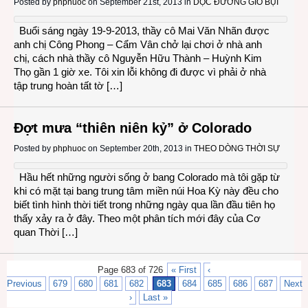
Posted by
phphuoc
on September 21st, 2013 in
DỌC ĐƯỜNG GIÓ BỤI
Buổi sáng ngày 19-9-2013, thầy cô Mai Văn Nhãn được
anh chị Công Phong – Cẩm Vân chở lại chơi ở nhà anh
chị, cách nhà thầy cô Nguyễn Hữu Thành – Huỳnh Kim
Thọ gần 1 giờ xe. Tôi xin lỗi không đi được vì phải ở nhà
tập trung hoàn tất tờ […]
Đợt mưa “thiên niên kỷ” ở Colorado
Posted by
phphuoc
on September 20th, 2013 in
THEO DÒNG THỜI SỰ
Hầu hết những người sống ở bang Colorado mà tôi gặp từ
khi có mặt tại bang trung tâm miền núi Hoa Kỳ này đều cho
biết tình hình thời tiết trong những ngày qua lần đầu tiên họ
thấy xảy ra ở đây. Theo một phân tích mới đây của Cơ
quan Thời […]
Page 683 of 726
« First
‹
Previous
679
680
681
682
683
684
685
686
687
Next
›
Last »