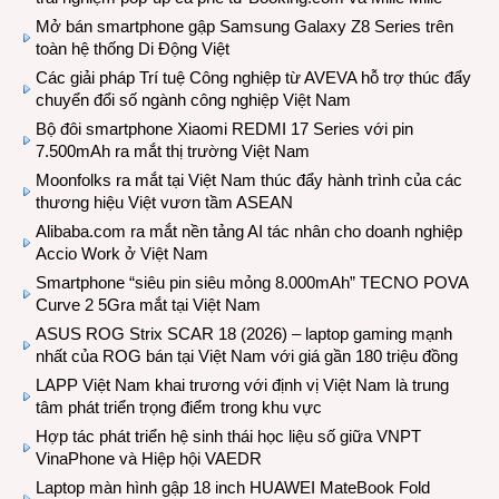
Mở bán smartphone gập Samsung Galaxy Z8 Series trên
toàn hệ thống Di Động Việt
Các giải pháp Trí tuệ Công nghiệp từ AVEVA hỗ trợ thúc đẩy
chuyển đổi số ngành công nghiệp Việt Nam
Bộ đôi smartphone Xiaomi REDMI 17 Series với pin
7.500mAh ra mắt thị trường Việt Nam
Moonfolks ra mắt tại Việt Nam thúc đẩy hành trình của các
thương hiệu Việt vươn tầm ASEAN
Alibaba.com ra mắt nền tảng AI tác nhân cho doanh nghiệp
Accio Work ở Việt Nam
Smartphone “siêu pin siêu mỏng 8.000mAh” TECNO POVA
Curve 2 5Gra mắt tại Việt Nam
ASUS ROG Strix SCAR 18 (2026) – laptop gaming mạnh
nhất của ROG bán tại Việt Nam với giá gần 180 triệu đồng
LAPP Việt Nam khai trương với định vị Việt Nam là trung
tâm phát triển trọng điểm trong khu vực
Hợp tác phát triển hệ sinh thái học liệu số giữa VNPT
VinaPhone và Hiệp hội VAEDR
Laptop màn hình gập 18 inch HUAWEI MateBook Fold