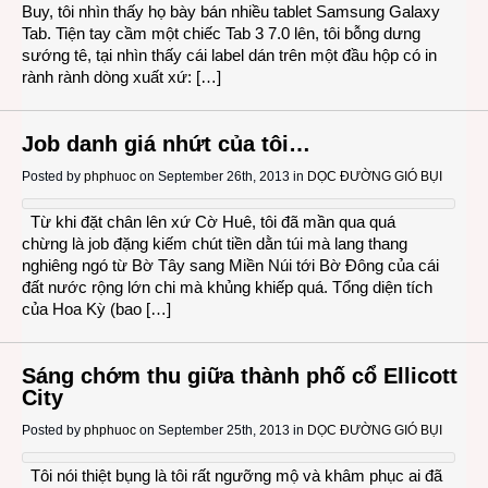
Buy, tôi nhìn thấy họ bày bán nhiều tablet Samsung Galaxy
Tab. Tiện tay cầm một chiếc Tab 3 7.0 lên, tôi bỗng dưng
sướng tê, tại nhìn thấy cái label dán trên một đầu hộp có in
rành rành dòng xuất xứ: […]
Job danh giá nhứt của tôi…
Posted by
phphuoc
on September 26th, 2013 in
DỌC ĐƯỜNG GIÓ BỤI
Từ khi đặt chân lên xứ Cờ Huê, tôi đã mần qua quá
chừng là job đặng kiếm chút tiền dằn túi mà lang thang
nghiêng ngó từ Bờ Tây sang Miền Núi tới Bờ Đông của cái
đất nước rộng lớn chi mà khủng khiếp quá. Tổng diện tích
của Hoa Kỳ (bao […]
Sáng chớm thu giữa thành phố cổ Ellicott
City
Posted by
phphuoc
on September 25th, 2013 in
DỌC ĐƯỜNG GIÓ BỤI
Tôi nói thiệt bụng là tôi rất ngưỡng mộ và khâm phục ai đã