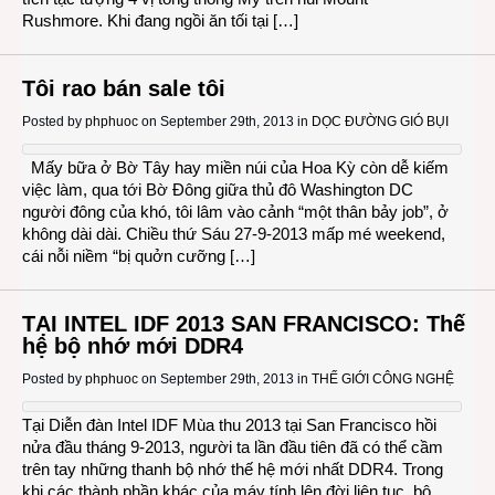
Rushmore. Khi đang ngồi ăn tối tại […]
Tôi rao bán sale tôi
Posted by
phphuoc
on September 29th, 2013 in
DỌC ĐƯỜNG GIÓ BỤI
Mấy bữa ở Bờ Tây hay miền núi của Hoa Kỳ còn dễ kiếm
việc làm, qua tới Bờ Đông giữa thủ đô Washington DC
người đông của khó, tôi lâm vào cảnh “một thân bảy job”, ở
không dài dài. Chiều thứ Sáu 27-9-2013 mấp mé weekend,
cái nỗi niềm “bị quởn cưỡng […]
TẠI INTEL IDF 2013 SAN FRANCISCO: Thế
hệ bộ nhớ mới DDR4
Posted by
phphuoc
on September 29th, 2013 in
THẾ GIỚI CÔNG NGHỆ
Tại Diễn đàn Intel IDF Mùa thu 2013 tại San Francisco hồi
nửa đầu tháng 9-2013, người ta lần đầu tiên đã có thể cầm
trên tay những thanh bộ nhớ thế hệ mới nhất DDR4. Trong
khi các thành phần khác của máy tính lên đời liên tục, bộ