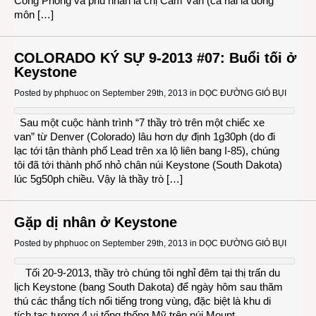
Công Phong và phu nhân là chị Cẩm Vân (cả hai là đồng
môn […]
COLORADO KÝ SỰ 9-2013 #07: Buổi tối ở
Keystone
Posted by
phphuoc
on September 29th, 2013 in
DỌC ĐƯỜNG GIÓ BỤI
Sau một cuộc hành trình “7 thầy trò trên một chiếc xe
van” từ Denver (Colorado) lâu hơn dự định 1g30ph (do đi
lạc tới tận thành phố Lead trên xa lộ liên bang I-85), chúng
tôi đã tới thành phố nhỏ chân núi Keystone (South Dakota)
lúc 5g50ph chiều. Vậy là thầy trò […]
Gặp dị nhân ở Keystone
Posted by
phphuoc
on September 29th, 2013 in
DỌC ĐƯỜNG GIÓ BỤI
Tối 20-9-2013, thầy trò chúng tôi nghỉ đêm tại thị trấn du
lịch Keystone (bang South Dakota) để ngày hôm sau thăm
thú các thắng tích nổi tiếng trong vùng, đặc biệt là khu di
tích tạc tượng 4 vị tổng thống Mỹ trên núi Mount