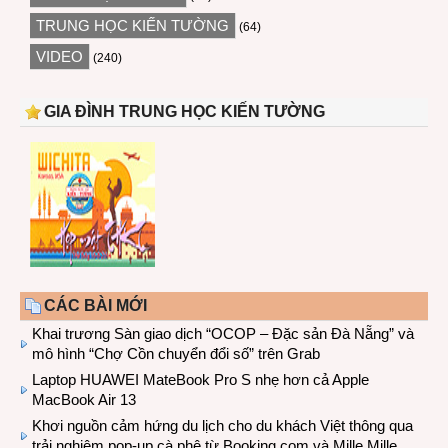
TRUNG HỌC KIẾN TƯỜNG
(64)
VIDEO
(240)
GIA ĐÌNH TRUNG HỌC KIẾN TƯỜNG
CÁC BÀI MỚI
Khai trương Sàn giao dịch “OCOP – Đặc sản Đà Nẵng” và
mô hình “Chợ Cồn chuyển đổi số” trên Grab
Laptop HUAWEI MateBook Pro S nhẹ hơn cả Apple
MacBook Air 13
Khơi nguồn cảm hứng du lịch cho du khách Việt thông qua
trải nghiệm pop-up cà phê từ Booking.com và Mille Mille