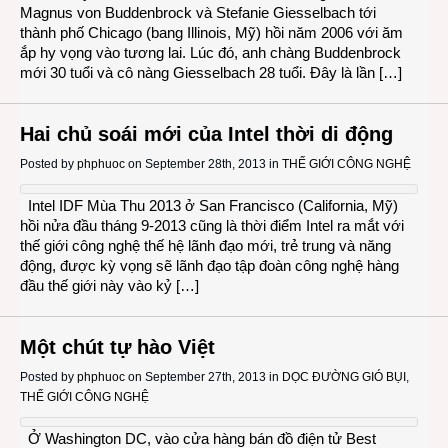
Magnus von Buddenbrock và Stefanie Giesselbach tới
thành phố Chicago (bang Illinois, Mỹ) hồi năm 2006 với ăm
ắp hy vọng vào tương lai. Lúc đó, anh chàng Buddenbrock
mới 30 tuổi và cô nàng Giesselbach 28 tuổi. Đây là lần […]
Hai chủ soái mới của Intel thời di động
Posted by
phphuoc
on September 28th, 2013 in
THẾ GIỚI CÔNG NGHỆ
Intel IDF Mùa Thu 2013 ở San Francisco (California, Mỹ)
hồi nửa đầu tháng 9-2013 cũng là thời điểm Intel ra mắt với
thế giới công nghệ thế hệ lãnh đạo mới, trẻ trung và năng
động, được kỳ vọng sẽ lãnh đạo tập đoàn công nghệ hàng
đầu thế giới này vào kỷ […]
Một chút tự hào Việt
Posted by
phphuoc
on September 27th, 2013 in
DỌC ĐƯỜNG GIÓ BỤI
,
THẾ GIỚI CÔNG NGHỆ
Ở Washington DC, vào cửa hàng bán đồ điện tử Best