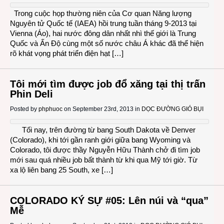
Trong cuộc họp thường niên của Cơ quan Năng lượng
Nguyên tử Quốc tế (IAEA) hồi trung tuần tháng 9-2013 tại
Vienna (Áo), hai nước đông dân nhất nhì thế giới là Trung
Quốc và Ấn Độ cùng một số nước châu Á khác đã thể hiện
rõ khát vọng phát triển điện hạt […]
Tôi mới tìm được job đổ xăng tại thị trấn
Phin Deli
Posted by
phphuoc
on September 23rd, 2013 in
DỌC ĐƯỜNG GIÓ BỤI
Tối nay, trên đường từ bang South Dakota về Denver
(Colorado), khi tới gần ranh giới giữa bang Wyoming và
Colorado, tôi được thầy Nguyễn Hữu Thành chở đi tìm job
mới sau quá nhiều job bất thành từ khi qua Mỹ tới giờ. Từ
xa lộ liên bang 25 South, xe […]
COLORADO KÝ SỰ #05: Lên núi và “qua”
Mễ