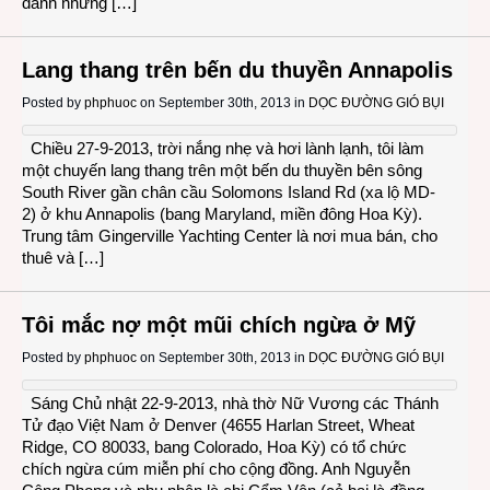
dành những […]
Lang thang trên bến du thuyền Annapolis
Posted by
phphuoc
on September 30th, 2013 in
DỌC ĐƯỜNG GIÓ BỤI
Chiều 27-9-2013, trời nắng nhẹ và hơi lành lạnh, tôi làm
một chuyến lang thang trên một bến du thuyền bên sông
South River gần chân cầu Solomons Island Rd (xa lộ MD-
2) ở khu Annapolis (bang Maryland, miền đông Hoa Kỳ).
Trung tâm Gingerville Yachting Center là nơi mua bán, cho
thuê và […]
Tôi mắc nợ một mũi chích ngừa ở Mỹ
Posted by
phphuoc
on September 30th, 2013 in
DỌC ĐƯỜNG GIÓ BỤI
Sáng Chủ nhật 22-9-2013, nhà thờ Nữ Vương các Thánh
Tử đạo Việt Nam ở Denver (4655 Harlan Street, Wheat
Ridge, CO 80033, bang Colorado, Hoa Kỳ) có tổ chức
chích ngừa cúm miễn phí cho cộng đồng. Anh Nguyễn