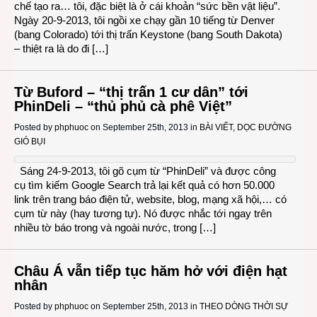
chế tạo ra… tôi, đặc biệt là ở cái khoản “sức bền vật liệu”.
Ngày 20-9-2013, tôi ngồi xe chạy gần 10 tiếng từ Denver
(bang Colorado) tới thị trấn Keystone (bang South Dakota)
– thiệt ra là do đi […]
Từ Buford – “thị trấn 1 cư dân” tới
PhinDeli – “thủ phủ cà phê Việt”
Posted by
phphuoc
on September 25th, 2013 in
BÀI VIẾT
,
DỌC ĐƯỜNG
GIÓ BỤI
Sáng 24-9-2013, tôi gõ cụm từ “PhinDeli” và được công
cụ tìm kiếm Google Search trả lại kết quả có hơn 50.000
link trên trang báo điện tử, website, blog, mạng xã hội,… có
cụm từ này (hay tương tự). Nó được nhắc tới ngay trên
nhiều tờ báo trong và ngoài nước, trong […]
Châu Á vẫn tiếp tục hăm hở với điện hạt
nhân
Posted by
phphuoc
on September 25th, 2013 in
THEO DÒNG THỜI SỰ