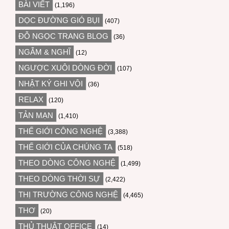
BÀI VIẾT
(1,196)
DỌC ĐƯỜNG GIÓ BỤI
(407)
ĐỖ NGỌC TRANG BLOG
(36)
NGẪM & NGHĨ
(12)
NGƯỢC XUÔI DÒNG ĐỜI
(107)
NHẬT KÝ GHI VỘI
(36)
RELAX
(120)
TẢN MẠN
(1,410)
THẾ GIỚI CÔNG NGHỆ
(3,388)
THẾ GIỚI CỦA CHÚNG TA
(518)
THEO DÒNG CÔNG NGHỆ
(1,499)
THEO DÒNG THỜI SỰ
(2,422)
THỊ TRƯỜNG CÔNG NGHỆ
(4,465)
THƠ
(20)
THỦ THUẬT OFFICE
(14)