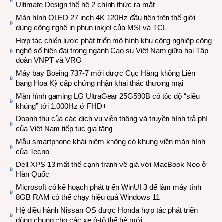
Ultimate Design thế hệ 2 chính thức ra mắt
Màn hình OLED 27 inch 4K 120Hz đầu tiên trên thế giới
dùng công nghệ in phun inkjet của MSI và TCL
Hợp tác chiến lược phát triển mô hình khu công nghiệp công
nghệ số hiện đại trong ngành Cao su Việt Nam giữa hai Tập
đoàn VNPT và VRG
Máy bay Boeing 737-7 mới được Cục Hàng không Liên
bang Hoa Kỳ cấp chứng nhận khai thác thương mại
Màn hình gaming LG UltraGear 25G590B có tốc độ “siêu
khủng” tới 1.000Hz ở FHD+
Doanh thu của các dịch vụ viễn thông và truyền hình trả phí
của Việt Nam tiếp tục gia tăng
Mẫu smartphone khái niệm không có khung viền màn hình
của Tecno
Dell XPS 13 mất thế cạnh tranh về giá với MacBook Neo ở
Hàn Quốc
Microsoft có kế hoạch phát triển WinUI 3 để làm máy tính
8GB RAM có thể chạy hiệu quả Windows 11
Hệ điều hành Nissan OS được Honda hợp tác phát triển
dùng chung cho các xe ô-tô thế hệ mới