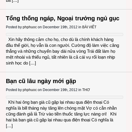
ba […]
Tổng thống ngáp, Ngoại trưởng ngủ gục
Posted by
phphuoc
on December 19th, 2012 in
BÀI VIẾT
Xin hãy thông cảm cho họ, cho dù là chính khách hàng
đầu thế giới, họ vẫn là con người. Cường độ làm việc căng
thẳng và những chuyến bay dài nửa vòng Trái đất làm họ
mệt nhoài và thiếu ngủ, tất nhiên là cả cái vụ rối loạn nhịp
sinh học do […]
Bạn cũ lâu ngày mới gặp
Posted by
phphuoc
on December 19th, 2012 in
THƠ
Khi hai ông bạn già cũ gặp lại nhau qua điện thoại Có
nghĩa là bill tháng này tăng lên chóng mặt Vợ có cằn nhằn
cũng đành giả lả Trừ vào tiền thuốc tăng lực nàng ơi! Khi
hai bà bạn già cũ gặp lại nhau qua điện thoại Có nghĩa là
[…]