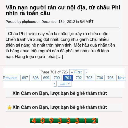
Vấn nạn người tản cư nội địa, từ châu Phi
nhìn ra toàn cầu
Posted by
phphuoc
on December 13th, 2012 in
BÀI VIẾT
Châu Phi trước nay vẫn là châu lục xảy ra nhiều cuộc
chiến tranh và xung đột nhất, cũng như gánh chịu nhiều
thiên tai nặng nề nhất trên hành tinh. Một hậu quả nhãn tiền
là hàng chục triệu người dân đã phải bỏ nhà cửa đi lánh
nạn. Hàng triệu người phải […]
Page 701 of 726
« First
‹
Previous
697
698
699
700
701
702
703
704
705
Next
›
Last »
Xin Cảm ơn Bạn, lượt bạn bè ghé thăm thứ:
Xin Cảm ơn Bạn, lượt bạn bè ghé thăm thứ: