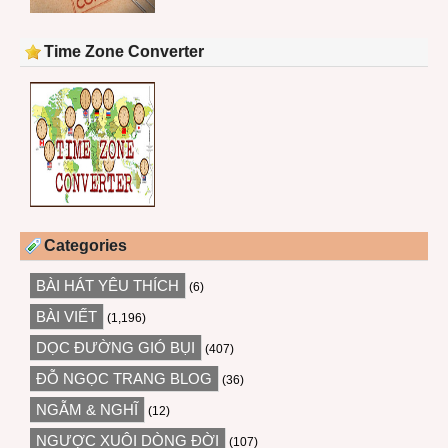
Time Zone Converter
Categories
BÀI HÁT YÊU THÍCH
(6)
BÀI VIẾT
(1,196)
DỌC ĐƯỜNG GIÓ BỤI
(407)
ĐỖ NGỌC TRANG BLOG
(36)
NGẪM & NGHĨ
(12)
NGƯỢC XUÔI DÒNG ĐỜI
(107)