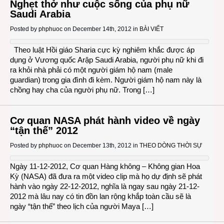
Nghẹt thở như cuộc sống của phụ nữ
Saudi Arabia
Posted by
phphuoc
on December 14th, 2012 in
BÀI VIẾT
Theo luật Hồi giáo Sharia cực kỳ nghiêm khắc được áp
dụng ở Vương quốc Arập Saudi Arabia, người phụ nữ khi đi
ra khỏi nhà phải có một người giám hộ nam (male
guardian) trong gia đình đi kèm. Người giám hộ nam này là
chồng hay cha của người phụ nữ. Trong […]
Cơ quan NASA phát hành video về ngày
“tận thế” 2012
Posted by
phphuoc
on December 13th, 2012 in
THEO DÒNG THỜI SỰ
Ngày 11-12-2012, Cơ quan Hàng không – Không gian Hoa
Kỳ (NASA) đã đưa ra một video clip mà họ dự định sẽ phát
hành vào ngày 22-12-2012, nghĩa là ngay sau ngày 21-12-
2012 mà lâu nay có tin đồn lan rộng khắp toàn cầu sẽ là
ngày “tận thế” theo lịch của người Maya […]