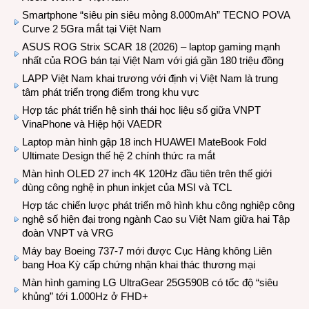
Smartphone “siêu pin siêu mỏng 8.000mAh” TECNO POVA
Curve 2 5Gra mắt tại Việt Nam
ASUS ROG Strix SCAR 18 (2026) – laptop gaming mạnh
nhất của ROG bán tại Việt Nam với giá gần 180 triệu đồng
LAPP Việt Nam khai trương với định vị Việt Nam là trung
tâm phát triển trọng điểm trong khu vực
Hợp tác phát triển hệ sinh thái học liệu số giữa VNPT
VinaPhone và Hiệp hội VAEDR
Laptop màn hình gập 18 inch HUAWEI MateBook Fold
Ultimate Design thế hệ 2 chính thức ra mắt
Màn hình OLED 27 inch 4K 120Hz đầu tiên trên thế giới
dùng công nghệ in phun inkjet của MSI và TCL
Hợp tác chiến lược phát triển mô hình khu công nghiệp công
nghệ số hiện đại trong ngành Cao su Việt Nam giữa hai Tập
đoàn VNPT và VRG
Máy bay Boeing 737-7 mới được Cục Hàng không Liên
bang Hoa Kỳ cấp chứng nhận khai thác thương mại
Màn hình gaming LG UltraGear 25G590B có tốc độ “siêu
khủng” tới 1.000Hz ở FHD+