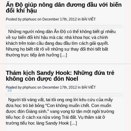
Ấn Độ giúp nông dân đương đầu với biến
đổi khí hậu
Posted by
phphuoc
on December 17th, 2012 in
BÀI VIẾT
Những người nông dân Ấn Độ có thể không biết gì nhiều
về sự biến đổi khí hậu mà các nhà khoa học và chính
khách trên toàn cầu đang đau đầu tìm cách giải quyết.
Nhưng họ biết rất rõ về những sự thay đổi thời tiết bất
thường trực tiếp ảnh hưởng […]
Thảm kịch Sandy Hook: Những đứa trẻ
không còn được đón Noel
Posted by
phphuoc
on December 17th, 2012 in
BÀI VIẾT
Người tôi váng vất, tai tôi ong ong lời kêu cứu của mấy
đứa học trò bé bỏng “Con không muốn chết. Con muốn
được đón Giáng sinh.” vang vọng từ tận một ngôi trường
tiểu học ở cách xa nửa vòng Trái đất. Vụ thảm sát ở
trường tiểu học làng Sandy Hook […]