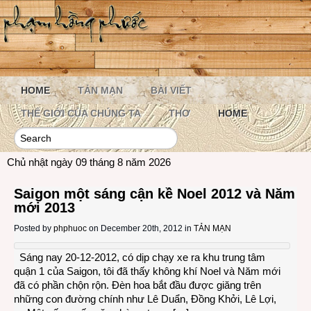
HOME
TẢN MẠN
BÀI VIẾT
THẾ GIỚI CỦA CHÚNG TA
THƠ
HOME
Chủ nhật ngày 09 tháng 8 năm 2026
Saigon một sáng cận kề Noel 2012 và Năm
mới 2013
Posted by
phphuoc
on December 20th, 2012 in
TẢN MẠN
Sáng nay 20-12-2012, có dịp chạy xe ra khu trung tâm
quận 1 của Saigon, tôi đã thấy không khí Noel và Năm mới
đã có phần chộn rộn. Đèn hoa bắt đầu được giăng trên
những con đường chính như Lê Duẩn, Đồng Khởi, Lê Lợi,