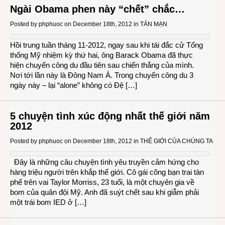
Ngài Obama phen này “chết” chắc…
Posted by
phphuoc
on December 18th, 2012 in
TẢN MẠN
Hồi trung tuần tháng 11-2012, ngay sau khi tái đắc cử Tổng
thống Mỹ nhiệm kỳ thứ hai, ông Barack Obama đã thực
hiện chuyến công du đầu tiên sau chiến thắng của mình.
Nơi tới lần này là Đông Nam Á. Trong chuyến công du 3
ngày này – lại “alone” không có Đệ […]
5 chuyện tình xúc động nhất thế giới năm
2012
Posted by
phphuoc
on December 18th, 2012 in
THẾ GIỚI CỦA CHÚNG TA
Đây là những câu chuyện tình yêu truyền cảm hứng cho
hàng triệu người trên khắp thế giới. Cô gái cõng bạn trai tàn
phế trên vai Taylor Morriss, 23 tuổi, là một chuyên gia về
bom của quân đội Mỹ. Anh đã suýt chết sau khi giẫm phải
một trái bom IED ở […]