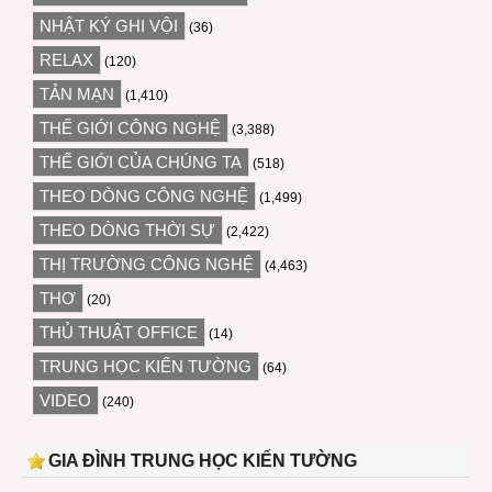
NHẬT KÝ GHI VỘI
(36)
RELAX
(120)
TẢN MẠN
(1,410)
THẾ GIỚI CÔNG NGHỆ
(3,388)
THẾ GIỚI CỦA CHÚNG TA
(518)
THEO DÒNG CÔNG NGHỆ
(1,499)
THEO DÒNG THỜI SỰ
(2,422)
THỊ TRƯỜNG CÔNG NGHỆ
(4,463)
THƠ
(20)
THỦ THUẬT OFFICE
(14)
TRUNG HỌC KIẾN TƯỜNG
(64)
VIDEO
(240)
GIA ĐÌNH TRUNG HỌC KIẾN TƯỜNG