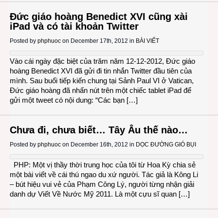
Đức giáo hoàng Benedict XVI cũng xài
iPad và có tài khoản Twitter
Posted by
phphuoc
on December 17th, 2012 in
BÀI VIẾT
Vào cái ngày đặc biệt của trăm năm 12-12-2012, Đức giáo
hoàng Benedict XVI đã gửi đi tin nhắn Twitter đầu tiên của
mình. Sau buổi tiếp kiến chung tại Sảnh Paul VI ở Vatican,
Đức giáo hoàng đã nhấn nút trên một chiếc tablet iPad để
gửi một tweet có nội dung: “Các bạn […]
Chưa đi, chưa biết… Tây Âu thế nào…
Posted by
phphuoc
on December 16th, 2012 in
DỌC ĐƯỜNG GIÓ BỤI
PHP: Một vị thầy thời trung học của tôi từ Hoa Kỳ chia sẻ
một bài viết về cái thú ngao du xứ người. Tác giả là Kông Li
– bút hiệu vui vẻ của Phạm Công Lý, người từng nhận giải
danh dự Viết Về Nước Mỹ 2011. Là một cựu sĩ quan […]