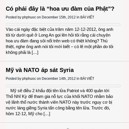
Có phải đây là “hoa ưu đàm của Phật”?
Posted by
phphuoc
on December 15th, 2012 in
BÀI VIẾT
Vào cái ngày đặc biệt của trăm năm 12-12-2012, ông anh
tôi từ dưới quê ở Long An gọi lên hỏi tôi rằng cái chuyện
hoa ưu đàm đang sôi nổi trên web có thiệt không? Thú
thiệt, nghe ông anh nói tôi mới biết – có lẽ một phần do tôi
không phải là […]
Mỹ và NATO áp sát Syria
Posted by
phphuoc
on December 14th, 2012 in
BÀI VIẾT
Mỹ sẽ điều 2 khẩu đội tên lửa Patriot và 400 quân tới
Thổ Nhĩ Kỳ để tham gia nỗ lực của khối NATO nhằm bảo
vệ lãnh thổ nước thành viên NATO này trước nguy cơ bị
nước láng giềng Syria tấn công bằng tên lửa. Trước đó,
hôm 12-12, Mỹ cho […]