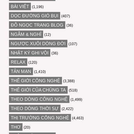
BÀI VIẾT
(1,196)
DỌC ĐƯỜNG GIÓ BỤI
(407)
ĐỖ NGỌC TRANG BLOG
(36)
NGẪM & NGHĨ
(12)
NGƯỢC XUÔI DÒNG ĐỜI
(107)
NHẬT KÝ GHI VỘI
(36)
RELAX
(120)
TẢN MẠN
(1,410)
THẾ GIỚI CÔNG NGHỆ
(3,388)
THẾ GIỚI CỦA CHÚNG TA
(518)
THEO DÒNG CÔNG NGHỆ
(1,499)
THEO DÒNG THỜI SỰ
(2,422)
THỊ TRƯỜNG CÔNG NGHỆ
(4,463)
THƠ
(20)