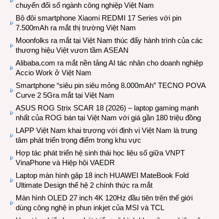
chuyển đổi số ngành công nghiệp Việt Nam
Bộ đôi smartphone Xiaomi REDMI 17 Series với pin
7.500mAh ra mắt thị trường Việt Nam
Moonfolks ra mắt tại Việt Nam thúc đẩy hành trình của các
thương hiệu Việt vươn tầm ASEAN
Alibaba.com ra mắt nền tảng AI tác nhân cho doanh nghiệp
Accio Work ở Việt Nam
Smartphone “siêu pin siêu mỏng 8.000mAh” TECNO POVA
Curve 2 5Gra mắt tại Việt Nam
ASUS ROG Strix SCAR 18 (2026) – laptop gaming mạnh
nhất của ROG bán tại Việt Nam với giá gần 180 triệu đồng
LAPP Việt Nam khai trương với định vị Việt Nam là trung
tâm phát triển trọng điểm trong khu vực
Hợp tác phát triển hệ sinh thái học liệu số giữa VNPT
VinaPhone và Hiệp hội VAEDR
Laptop màn hình gập 18 inch HUAWEI MateBook Fold
Ultimate Design thế hệ 2 chính thức ra mắt
Màn hình OLED 27 inch 4K 120Hz đầu tiên trên thế giới
dùng công nghệ in phun inkjet của MSI và TCL