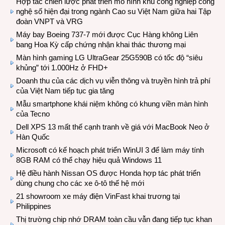
Hợp tác chiến lược phát triển mô hình khu công nghiệp công
nghệ số hiện đại trong ngành Cao su Việt Nam giữa hai Tập
đoàn VNPT và VRG
Máy bay Boeing 737-7 mới được Cục Hàng không Liên
bang Hoa Kỳ cấp chứng nhận khai thác thương mại
Màn hình gaming LG UltraGear 25G590B có tốc độ “siêu
khủng” tới 1.000Hz ở FHD+
Doanh thu của các dịch vụ viễn thông và truyền hình trả phí
của Việt Nam tiếp tục gia tăng
Mẫu smartphone khái niệm không có khung viền màn hình
của Tecno
Dell XPS 13 mất thế cạnh tranh về giá với MacBook Neo ở
Hàn Quốc
Microsoft có kế hoạch phát triển WinUI 3 để làm máy tính
8GB RAM có thể chạy hiệu quả Windows 11
Hệ điều hành Nissan OS được Honda hợp tác phát triển
dùng chung cho các xe ô-tô thế hệ mới
21 showroom xe máy điện VinFast khai trương tại
Philippines
Thị trường chip nhớ DRAM toàn cầu vẫn đang tiếp tục khan