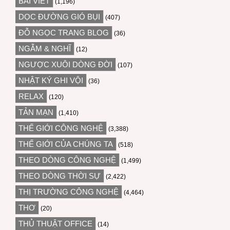
BÀI VIẾT
(1,196)
DỌC ĐƯỜNG GIÓ BỤI
(407)
ĐỖ NGỌC TRANG BLOG
(36)
NGẪM & NGHĨ
(12)
NGƯỢC XUÔI DÒNG ĐỜI
(107)
NHẬT KÝ GHI VỘI
(36)
RELAX
(120)
TẢN MẠN
(1,410)
THẾ GIỚI CÔNG NGHỆ
(3,388)
THẾ GIỚI CỦA CHÚNG TA
(518)
THEO DÒNG CÔNG NGHỆ
(1,499)
THEO DÒNG THỜI SỰ
(2,422)
THỊ TRƯỜNG CÔNG NGHỆ
(4,464)
THƠ
(20)
THỦ THUẬT OFFICE
(14)