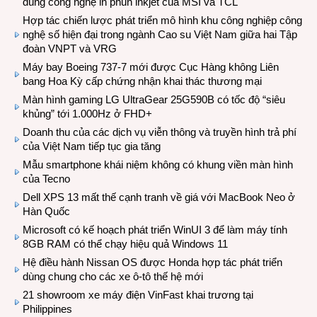
dùng công nghệ in phun inkjet của MSI và TCL
Hợp tác chiến lược phát triển mô hình khu công nghiệp công
nghệ số hiện đại trong ngành Cao su Việt Nam giữa hai Tập
đoàn VNPT và VRG
Máy bay Boeing 737-7 mới được Cục Hàng không Liên
bang Hoa Kỳ cấp chứng nhận khai thác thương mại
Màn hình gaming LG UltraGear 25G590B có tốc độ “siêu
khủng” tới 1.000Hz ở FHD+
Doanh thu của các dịch vụ viễn thông và truyền hình trả phí
của Việt Nam tiếp tục gia tăng
Mẫu smartphone khái niệm không có khung viền màn hình
của Tecno
Dell XPS 13 mất thế cạnh tranh về giá với MacBook Neo ở
Hàn Quốc
Microsoft có kế hoạch phát triển WinUI 3 để làm máy tính
8GB RAM có thể chạy hiệu quả Windows 11
Hệ điều hành Nissan OS được Honda hợp tác phát triển
dùng chung cho các xe ô-tô thế hệ mới
21 showroom xe máy điện VinFast khai trương tại
Philippines