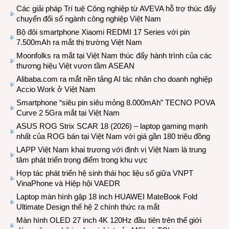
Các giải pháp Trí tuệ Công nghiệp từ AVEVA hỗ trợ thúc đẩy
chuyển đổi số ngành công nghiệp Việt Nam
Bộ đôi smartphone Xiaomi REDMI 17 Series với pin
7.500mAh ra mắt thị trường Việt Nam
Moonfolks ra mắt tại Việt Nam thúc đẩy hành trình của các
thương hiệu Việt vươn tầm ASEAN
Alibaba.com ra mắt nền tảng AI tác nhân cho doanh nghiệp
Accio Work ở Việt Nam
Smartphone “siêu pin siêu mỏng 8.000mAh” TECNO POVA
Curve 2 5Gra mắt tại Việt Nam
ASUS ROG Strix SCAR 18 (2026) – laptop gaming mạnh
nhất của ROG bán tại Việt Nam với giá gần 180 triệu đồng
LAPP Việt Nam khai trương với định vị Việt Nam là trung
tâm phát triển trọng điểm trong khu vực
Hợp tác phát triển hệ sinh thái học liệu số giữa VNPT
VinaPhone và Hiệp hội VAEDR
Laptop màn hình gập 18 inch HUAWEI MateBook Fold
Ultimate Design thế hệ 2 chính thức ra mắt
Màn hình OLED 27 inch 4K 120Hz đầu tiên trên thế giới