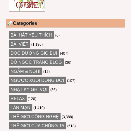
Categories
BÀI HÁT YÊU THÍCH
(6)
BÀI VIẾT
(1,196)
DỌC ĐƯỜNG GIÓ BỤI
(407)
ĐỖ NGỌC TRANG BLOG
(36)
NGẪM & NGHĨ
(12)
NGƯỢC XUÔI DÒNG ĐỜI
(107)
NHẬT KÝ GHI VỘI
(36)
RELAX
(120)
TẢN MẠN
(1,410)
THẾ GIỚI CÔNG NGHỆ
(3,388)
THẾ GIỚI CỦA CHÚNG TA
(518)