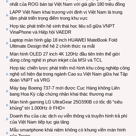
nhất của ROG bán tại Việt Nam với giá gần 180 triệu đồng
LAPP Việt Nam khai trương với định vị Việt Nam là trung
tâm phát triển trọng điểm trong khu vực
Hợp tác phát triển hệ sinh thái học liệu số giữa VNPT
VinaPhone và Hiệp hội VAEDR
Laptop màn hình gập 18 inch HUAWEI MateBook Fold
Ultimate Design thế hệ 2 chính thức ra mắt
Màn hình OLED 27 inch 4K 120Hz đầu tiên trên thế giới
dùng công nghệ in phun inkjet của MSI và TCL
Hợp tác chiến lược phát triển mô hình khu công nghiệp công
nghệ số hiện đại trong ngành Cao su Việt Nam giữa hai Tập
đoàn VNPT và VRG
Máy bay Boeing 737-7 mới được Cục Hàng không Liên
bang Hoa Kỳ cấp chứng nhận khai thác thương mại
Màn hình gaming LG UltraGear 25G590B có tốc độ “siêu
khủng” tới 1.000Hz ở FHD+
Doanh thu của các dịch vụ viễn thông và truyền hình trả phí
của Việt Nam tiếp tục gia tăng
Mẫu smartphone khái niệm không có khung viền màn hình
của Tecno