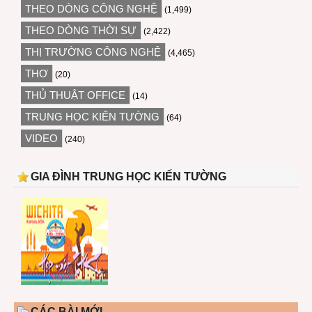
THEO DÒNG CÔNG NGHỆ
(1,499)
THEO DÒNG THỜI SỰ
(2,422)
THỊ TRƯỜNG CÔNG NGHỆ
(4,465)
THƠ
(20)
THỦ THUẬT OFFICE
(14)
TRUNG HỌC KIẾN TƯỜNG
(64)
VIDEO
(240)
GIA ĐÌNH TRUNG HỌC KIẾN TƯỜNG
CÁC BÀI MỚI