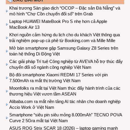
Khai trương Sàn giao dịch “OCOP – Đặc sản Đà Nẵng” và
mô hình “Chợ Cồn chuyển đổi số” trên Grab
Laptop HUAWEI MateBook Pro S nhẹ hơn cả Apple
MacBook Air 13
Khơi nguồn cảm hứng du lịch cho du khách Việt thông qua
trải nghiệm pop-up cà phê từ Booking.com và Mille Mille
Mở bán smartphone gập Samsung Galaxy Z8 Series trên
toàn hệ thống Di Động Việt
Các giải pháp Trí tuệ Công nghiệp từ AVEVA hỗ trợ thúc đẩy
chuyển đổi số ngành công nghiệp Việt Nam
Bộ đôi smartphone Xiaomi REDMI 17 Series với pin
7.500mAh ra mắt thị trường Việt Nam
Moonfolks ra mắt tại Việt Nam thúc đẩy hành trình của các
thương hiệu Việt vươn tầm ASEAN
Alibaba.com ra mắt nền tảng AI tác nhân cho doanh nghiệp
Accio Work ở Việt Nam
Smartphone “siêu pin siêu mỏng 8.000mAh” TECNO POVA
Curve 2 5Gra mắt tại Việt Nam
ASUS ROG Strix SCAR 18 (2026) – laptop gaming mạnh