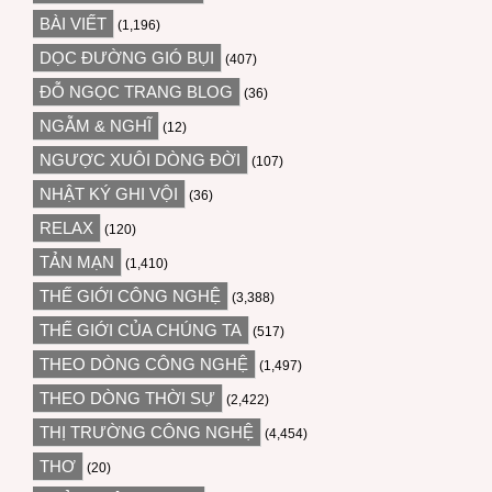
BÀI VIẾT
(1,196)
DỌC ĐƯỜNG GIÓ BỤI
(407)
ĐỖ NGỌC TRANG BLOG
(36)
NGẪM & NGHĨ
(12)
NGƯỢC XUÔI DÒNG ĐỜI
(107)
NHẬT KÝ GHI VỘI
(36)
RELAX
(120)
TẢN MẠN
(1,410)
THẾ GIỚI CÔNG NGHỆ
(3,388)
THẾ GIỚI CỦA CHÚNG TA
(517)
THEO DÒNG CÔNG NGHỆ
(1,497)
THEO DÒNG THỜI SỰ
(2,422)
THỊ TRƯỜNG CÔNG NGHỆ
(4,454)
THƠ
(20)