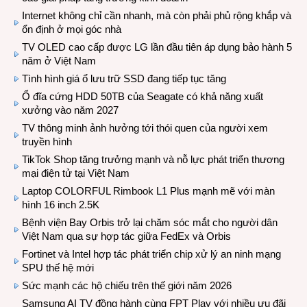
Internet không chỉ cần nhanh, mà còn phải phủ rộng khắp và
ổn định ở mọi góc nhà
TV OLED cao cấp được LG lần đầu tiên áp dụng bảo hành 5
năm ở Việt Nam
Tình hình giá ổ lưu trữ SSD đang tiếp tục tăng
Ổ đĩa cứng HDD 50TB của Seagate có khả năng xuất
xưởng vào năm 2027
TV thông minh ảnh hưởng tới thói quen của người xem
truyền hình
TikTok Shop tăng trưởng mạnh và nỗ lực phát triển thương
mại điện tử tại Việt Nam
Laptop COLORFUL Rimbook L1 Plus mạnh mẽ với màn
hình 16 inch 2.5K
Bệnh viện Bay Orbis trở lại chăm sóc mắt cho người dân
Việt Nam qua sự hợp tác giữa FedEx và Orbis
Fortinet và Intel hợp tác phát triển chip xử lý an ninh mạng
SPU thế hệ mới
Sức mạnh các hộ chiếu trên thế giới năm 2026
Samsung AI TV đồng hành cùng FPT Play với nhiều ưu đãi