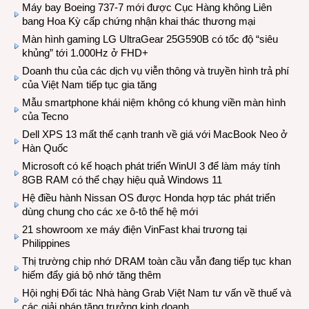
Máy bay Boeing 737-7 mới được Cục Hàng không Liên
bang Hoa Kỳ cấp chứng nhận khai thác thương mại
Màn hình gaming LG UltraGear 25G590B có tốc độ “siêu
khủng” tới 1.000Hz ở FHD+
Doanh thu của các dịch vụ viễn thông và truyền hình trả phí
của Việt Nam tiếp tục gia tăng
Mẫu smartphone khái niệm không có khung viền màn hình
của Tecno
Dell XPS 13 mất thế cạnh tranh về giá với MacBook Neo ở
Hàn Quốc
Microsoft có kế hoạch phát triển WinUI 3 để làm máy tính
8GB RAM có thể chạy hiệu quả Windows 11
Hệ điều hành Nissan OS được Honda hợp tác phát triển
dùng chung cho các xe ô-tô thế hệ mới
21 showroom xe máy điện VinFast khai trương tại
Philippines
Thị trường chip nhớ DRAM toàn cầu vẫn đang tiếp tục khan
hiếm đẩy giá bộ nhớ tăng thêm
Hội nghị Đối tác Nhà hàng Grab Việt Nam tư vấn về thuế và
các giải pháp tăng trưởng kinh doanh