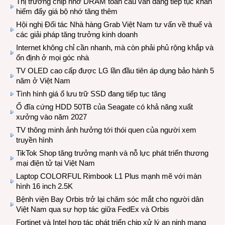
Thị trường chip nhớ DRAM toàn cầu vẫn đang tiếp tục khan
hiếm đẩy giá bộ nhớ tăng thêm
Hội nghị Đối tác Nhà hàng Grab Việt Nam tư vấn về thuế và
các giải pháp tăng trưởng kinh doanh
Internet không chỉ cần nhanh, mà còn phải phủ rộng khắp và
ổn định ở mọi góc nhà
TV OLED cao cấp được LG lần đầu tiên áp dụng bảo hành 5
năm ở Việt Nam
Tình hình giá ổ lưu trữ SSD đang tiếp tục tăng
Ổ đĩa cứng HDD 50TB của Seagate có khả năng xuất
xưởng vào năm 2027
TV thông minh ảnh hưởng tới thói quen của người xem
truyền hình
TikTok Shop tăng trưởng mạnh và nỗ lực phát triển thương
mại điện tử tại Việt Nam
Laptop COLORFUL Rimbook L1 Plus mạnh mẽ với màn
hình 16 inch 2.5K
Bệnh viện Bay Orbis trở lại chăm sóc mắt cho người dân
Việt Nam qua sự hợp tác giữa FedEx và Orbis
Fortinet và Intel hợp tác phát triển chip xử lý an ninh mạng