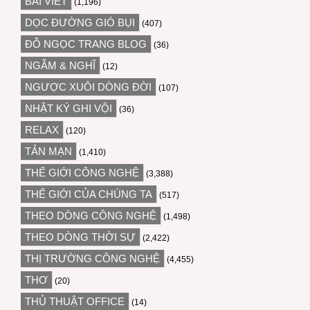
BÀI VIẾT
(1,196)
DỌC ĐƯỜNG GIÓ BỤI
(407)
ĐỖ NGỌC TRANG BLOG
(36)
NGẪM & NGHĨ
(12)
NGƯỢC XUÔI DÒNG ĐỜI
(107)
NHẬT KÝ GHI VỘI
(36)
RELAX
(120)
TẢN MẠN
(1,410)
THẾ GIỚI CÔNG NGHỆ
(3,388)
THẾ GIỚI CỦA CHÚNG TA
(517)
THEO DÒNG CÔNG NGHỆ
(1,498)
THEO DÒNG THỜI SỰ
(2,422)
THỊ TRƯỜNG CÔNG NGHỆ
(4,455)
THƠ
(20)
THỦ THUẬT OFFICE
(14)