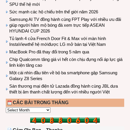
SPU thế hệ mới
Sức mạnh các hộ chiếu trên thế giới năm 2026
Samsung AI TV đồng hành cùng FPT Play với nhiều ưu đãi
giúp người hâm mộ bóng đá xem trực tiếp ASEAN
HYUNDAI CUP 2026
Tủ lạnh 4 cửa French Door Fit & Max với màn hình
InstaViewthế hệ mớiđược LG mở bán tại Việt Nam
MacBook Pro đã thay đổi trong 5 năm qua
Chip Qualcomm tăng giá vì hết còn chịu đựng nổi áp lực giá
linh kiện tăng cao
Một cái nhìn đầu tiên về bộ ba smartphone gập Samsung
Galaxy Z8 Series
Sàn thương mại điện tử Lazada đồng hành cùng JBL dưa
thiết bị âm thanh chất lượng đến với nhiều người Việt
CÁC BÀI TRONG THÁNG
CÁC
BÀI
TRONG
THÁNG