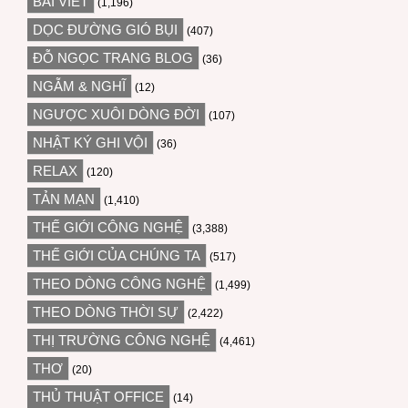
BÀI VIẾT
(1,196)
DỌC ĐƯỜNG GIÓ BỤI
(407)
ĐỖ NGỌC TRANG BLOG
(36)
NGẪM & NGHĨ
(12)
NGƯỢC XUÔI DÒNG ĐỜI
(107)
NHẬT KÝ GHI VỘI
(36)
RELAX
(120)
TẢN MẠN
(1,410)
THẾ GIỚI CÔNG NGHỆ
(3,388)
THẾ GIỚI CỦA CHÚNG TA
(517)
THEO DÒNG CÔNG NGHỆ
(1,499)
THEO DÒNG THỜI SỰ
(2,422)
THỊ TRƯỜNG CÔNG NGHỆ
(4,461)
THƠ
(20)
THỦ THUẬT OFFICE
(14)