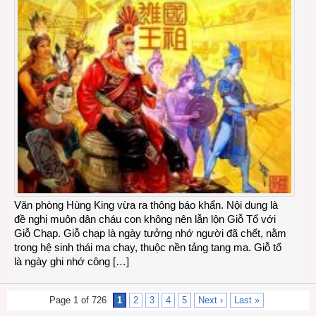
Văn phòng Hùng King vừa ra thông báo khẩn. Nội dung là
đề nghị muôn dân cháu con không nên lẫn lộn Giỗ Tổ với
Giỗ Chạp. Giỗ chạp là ngày tưởng nhớ người đã chết, nằm
trong hệ sinh thái ma chay, thuộc nền tảng tang ma. Giỗ tổ
là ngày ghi nhớ công […]
Page 1 of 726
1
2
3
4
5
Next ›
Last »