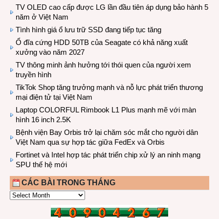
TV OLED cao cấp được LG lần đầu tiên áp dụng bảo hành 5
năm ở Việt Nam
Tình hình giá ổ lưu trữ SSD đang tiếp tục tăng
Ổ đĩa cứng HDD 50TB của Seagate có khả năng xuất
xưởng vào năm 2027
TV thông minh ảnh hưởng tới thói quen của người xem
truyền hình
TikTok Shop tăng trưởng mạnh và nỗ lực phát triển thương
mại điện tử tại Việt Nam
Laptop COLORFUL Rimbook L1 Plus mạnh mẽ với màn
hình 16 inch 2.5K
Bệnh viện Bay Orbis trở lại chăm sóc mắt cho người dân
Việt Nam qua sự hợp tác giữa FedEx và Orbis
Fortinet và Intel hợp tác phát triển chip xử lý an ninh mạng
SPU thế hệ mới
CÁC BÀI TRONG THÁNG
CÁC
BÀI
TRONG