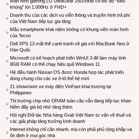
Màn hình gaming LG UltraGear 25G590B có tốc độ “siêu
khủng” tới 1.000Hz ở FHD+
Doanh thu của các dịch vụ viễn thông và truyền hình trả phí
của Việt Nam tiếp tục gia tăng
Mẫu smartphone khái niệm không có khung viền màn hình
của Tecno
Dell XPS 13 mất thế cạnh tranh về giá với MacBook Neo ở
Hàn Quốc
Microsoft có kế hoạch phát triển WinUI 3 để làm máy tính
8GB RAM có thể chạy hiệu quả Windows 11
Hệ điều hành Nissan OS được Honda hợp tác phát triển
dùng chung cho các xe ô-tô thế hệ mới
21 showroom xe máy điện VinFast khai trương tại
Philippines
Thị trường chip nhớ DRAM toàn cầu vẫn đang tiếp tục khan
hiếm đẩy giá bộ nhớ tăng thêm
Hội nghị Đối tác Nhà hàng Grab Việt Nam tư vấn về thuế và
các giải pháp tăng trưởng kinh doanh
Internet không chỉ cần nhanh, mà còn phải phủ rộng khắp và
ổn định ở mọi góc nhà