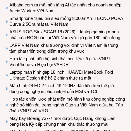
Alibaba.com ra mắt nền tảng AI tác nhân cho doanh nghiệp
Accio Work ở Việt Nam
Smartphone “siêu pin siêu mỏng 8.000mAh” TECNO POVA
Curve 2 5Gra mắt tại Việt Nam
ASUS ROG Strix SCAR 18 (2026) – laptop gaming mạnh
nhất của ROG bán tại Việt Nam với giá gần 180 triệu đồng
LAPP Việt Nam khai trương với định vị Việt Nam là trung
tâm phát triển trọng điểm trong khu vực
Hợp tác phát triển hệ sinh thái học liệu số giữa VNPT
VinaPhone và Hiệp hội VAEDR
Laptop màn hình gập 18 inch HUAWEI MateBook Fold
Ultimate Design thế hệ 2 chính thức ra mắt
Màn hình OLED 27 inch 4K 120Hz đầu tiên trên thế giới
dùng công nghệ in phun inkjet của MSI và TCL
Hợp tác chiến lược phát triển mô hình khu công nghiệp công
nghệ số hiện đại trong ngành Cao su Việt Nam giữa hai Tập
đoàn VNPT và VRG
Máy bay Boeing 737-7 mới được Cục Hàng không Liên
bang Hoa Kỳ cấp chứng nhận khai thác thương mại