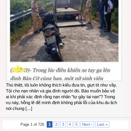
Thú thiệt, tôi luôn không thích kiểu đưa tin, giựt tít như vầy.
Tội cho nạn nhân và gia đình người đó. Báo muốn bảo vệ
ai khi phải xác định rằng nạn nhân “tự gây tai nạn”? Trong
vụ này, hỗng lẽ để minh định không phải lỗi của khu du lịch
nói chung […]
Page 1 of 726
1
2
3
4
5
Next ›
Last »