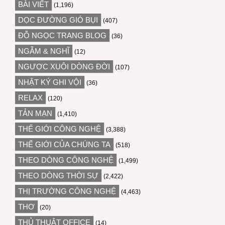
BÀI VIẾT
(1,196)
DỌC ĐƯỜNG GIÓ BỤI
(407)
ĐỖ NGỌC TRANG BLOG
(36)
NGẪM & NGHĨ
(12)
NGƯỢC XUÔI DÒNG ĐỜI
(107)
NHẬT KÝ GHI VỘI
(36)
RELAX
(120)
TẢN MẠN
(1,410)
THẾ GIỚI CÔNG NGHỆ
(3,388)
THẾ GIỚI CỦA CHÚNG TA
(518)
THEO DÒNG CÔNG NGHỆ
(1,499)
THEO DÒNG THỜI SỰ
(2,422)
THỊ TRƯỜNG CÔNG NGHỆ
(4,463)
THƠ
(20)
THỦ THUẬT OFFICE
(14)