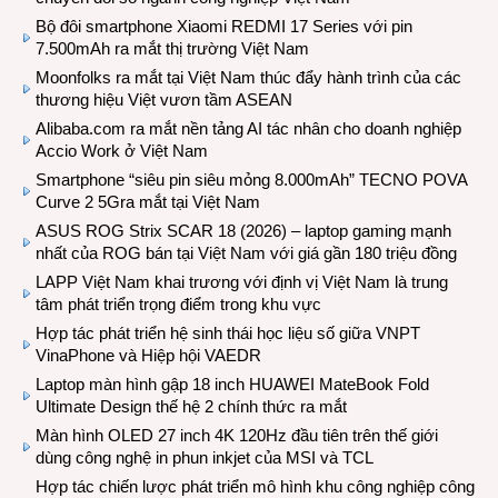
Bộ đôi smartphone Xiaomi REDMI 17 Series với pin
7.500mAh ra mắt thị trường Việt Nam
Moonfolks ra mắt tại Việt Nam thúc đẩy hành trình của các
thương hiệu Việt vươn tầm ASEAN
Alibaba.com ra mắt nền tảng AI tác nhân cho doanh nghiệp
Accio Work ở Việt Nam
Smartphone “siêu pin siêu mỏng 8.000mAh” TECNO POVA
Curve 2 5Gra mắt tại Việt Nam
ASUS ROG Strix SCAR 18 (2026) – laptop gaming mạnh
nhất của ROG bán tại Việt Nam với giá gần 180 triệu đồng
LAPP Việt Nam khai trương với định vị Việt Nam là trung
tâm phát triển trọng điểm trong khu vực
Hợp tác phát triển hệ sinh thái học liệu số giữa VNPT
VinaPhone và Hiệp hội VAEDR
Laptop màn hình gập 18 inch HUAWEI MateBook Fold
Ultimate Design thế hệ 2 chính thức ra mắt
Màn hình OLED 27 inch 4K 120Hz đầu tiên trên thế giới
dùng công nghệ in phun inkjet của MSI và TCL
Hợp tác chiến lược phát triển mô hình khu công nghiệp công