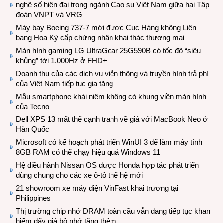
nghệ số hiện đại trong ngành Cao su Việt Nam giữa hai Tập
đoàn VNPT và VRG
Máy bay Boeing 737-7 mới được Cục Hàng không Liên
bang Hoa Kỳ cấp chứng nhận khai thác thương mại
Màn hình gaming LG UltraGear 25G590B có tốc độ “siêu
khủng” tới 1.000Hz ở FHD+
Doanh thu của các dịch vụ viễn thông và truyền hình trả phí
của Việt Nam tiếp tục gia tăng
Mẫu smartphone khái niệm không có khung viền màn hình
của Tecno
Dell XPS 13 mất thế cạnh tranh về giá với MacBook Neo ở
Hàn Quốc
Microsoft có kế hoạch phát triển WinUI 3 để làm máy tính
8GB RAM có thể chạy hiệu quả Windows 11
Hệ điều hành Nissan OS được Honda hợp tác phát triển
dùng chung cho các xe ô-tô thế hệ mới
21 showroom xe máy điện VinFast khai trương tại
Philippines
Thị trường chip nhớ DRAM toàn cầu vẫn đang tiếp tục khan
hiếm đẩy giá bộ nhớ tăng thêm