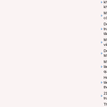
k
kh
M
có
Do
tr
tă
M
v
De
M
Mi
l
q
H
tá
th
2
tr
T