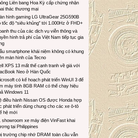
hông Liên bang Hoa Kỳ cấp chứng nhận
ai thác thương mại
àn hình gaming LG UltraGear 25G590B
 tốc độ “siêu khủng” tới 1.000Hz ở FHD+
anh thu của các dịch vụ viễn thông và
uyền hình trả phí của Việt Nam tiếp tục gia
ng
ẫu smartphone khái niệm không có khung
iền màn hình của Tecno
ll XPS 13 mất thế cạnh tranh về giá với
acBook Neo ở Hàn Quốc
crosoft có kế hoạch phát triển WinUI 3 để
àm máy tính 8GB RAM có thể chạy hiệu
uả Windows 11
ệ điều hành Nissan OS được Honda hợp
c phát triển dùng chung cho các xe ô-tô
ế hệ mới
1 showroom xe máy điện VinFast khai
ương tại Philippines
hị trường chip nhớ DRAM toàn cầu vẫn