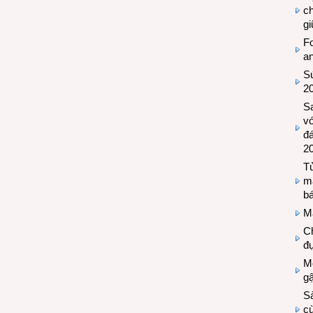
c
g
Fo
a
Sứ
2
S
vớ
đ
2
Tủ
m
bá
M
Ch
đự
Mộ
g
S
cù