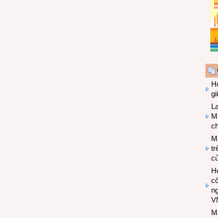
Hợ
g
L
Ma
ch
M
tr
c
Hợ
cô
n
V
M