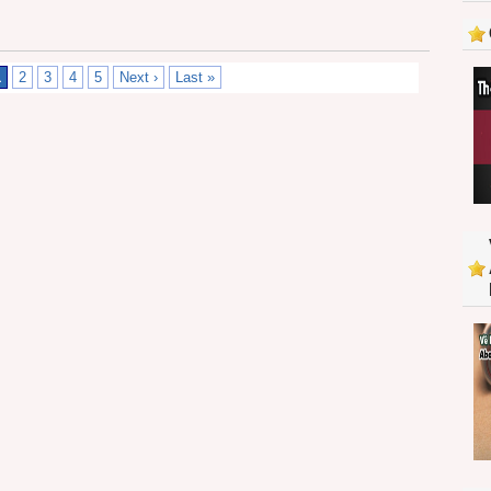
1
2
3
4
5
Next ›
Last »