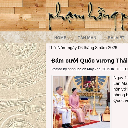
HOME
TẢN MẠN
BÀI VIẾT
Thứ Năm ngày 06 tháng 8 năm 2026
Đám cưới Quốc vương Thái
Posted by
phphuoc
on May 2nd, 2019 in
THEO D
Ngày 1-
Lan Mah
hôn với
phong b
Quốc vư