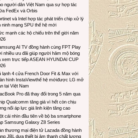
ho người dân Việt Nam qua sự hợp tác
iữa FedEx và Orbis
rtinet và Intel hợp tác phát triển chip xử lý
n ninh mạng SPU thế hệ mới
c mạnh các hộ chiếu trên thế giới năm
026
amsung AI TV đồng hành cùng FPT Play
i nhiều ưu đãi giúp người hâm mộ bóng
á xem trực tiếp ASEAN HYUNDAI CUP
026
 lạnh 4 cửa French Door Fit & Max với
àn hình InstaViewthế hệ mớiđược LG mở
n tại Việt Nam
acBook Pro đã thay đổi trong 5 năm qua
ip Qualcomm tăng giá vì hết còn chịu
ng nổi áp lực giá linh kiện tăng cao
t cái nhìn đầu tiên về bộ ba smartphone
ập Samsung Galaxy Z8 Series
àn thương mại điện tử Lazada đồng hành
ng JBL dưa thiết bị âm thanh chất lượng