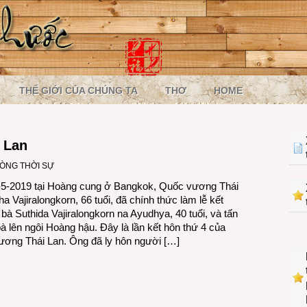
THẾ GIỚI CỦA CHÚNG TA
THƠ
HOME
 Lan
ÒNG THỜI SỰ
5-2019 tại Hoàng cung ở Bangkok, Quốc vương Thái
a Vajiralongkorn, 66 tuổi, đã chính thức làm lễ kết
 bà Suthida Vajiralongkorn na Ayudhya, 40 tuổi, và tấn
à lên ngôi Hoàng hậu. Đây là lần kết hôn thứ 4 của
ơng Thái Lan. Ông đã ly hôn người […]