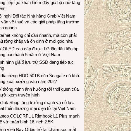
ng tiếp tục khan hiếm đẩy giá bộ nhớ tăng
hêm
i nghị Đối tác Nhà hàng Grab Việt Nam
 vấn về thuế và các giải pháp tăng trưởng
inh doanh
ternet không chỉ cần nhanh, mà còn phải
ủ rộng khắp và ổn định ở mọi góc nhà
V OLED cao cấp được LG lần đầu tiên áp
ụng bảo hành 5 năm ở Việt Nam
nh hình giá ổ lưu trữ SSD đang tiếp tục
ng
 đĩa cứng HDD 50TB của Seagate có khả
ăng xuất xưởng vào năm 2027
 thông minh ảnh hưởng tới thói quen của
gười xem truyền hình
ikTok Shop tăng trưởng mạnh và nỗ lực
át triển thương mại điện tử tại Việt Nam
aptop COLORFUL Rimbook L1 Plus mạnh
 với màn hình 16 inch 2.5K
nh viện Bay Orbis trở lại chăm sóc mắt