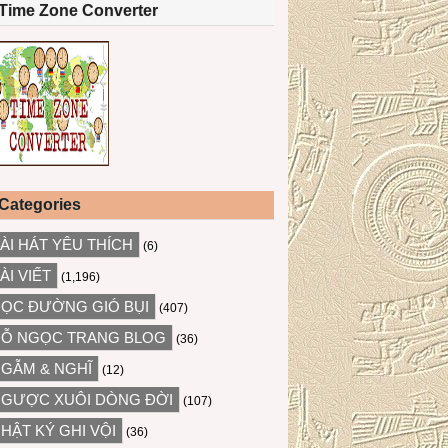
Time Zone Converter
Categories
ÀI HÁT YÊU THÍCH
(6)
ÀI VIẾT
(1,196)
ỌC ĐƯỜNG GIÓ BỤI
(407)
Ỗ NGỌC TRANG BLOG
(36)
GẪM & NGHĨ
(12)
GƯỢC XUÔI DÒNG ĐỜI
(107)
HẬT KÝ GHI VỘI
(36)