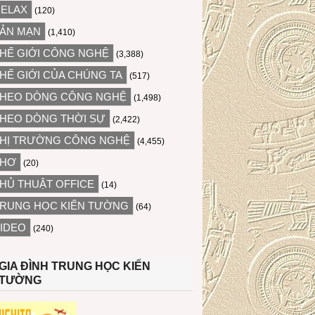
ELAX
(120)
ẢN MẠN
(1,410)
HẾ GIỚI CÔNG NGHỆ
(3,388)
HẾ GIỚI CỦA CHÚNG TA
(517)
HEO DÒNG CÔNG NGHỆ
(1,498)
HEO DÒNG THỜI SỰ
(2,422)
HỊ TRƯỜNG CÔNG NGHỆ
(4,455)
THƠ
(20)
HỦ THUẬT OFFICE
(14)
RUNG HỌC KIẾN TƯỜNG
(64)
IDEO
(240)
GIA ĐÌNH TRUNG HỌC KIẾN
TƯỜNG