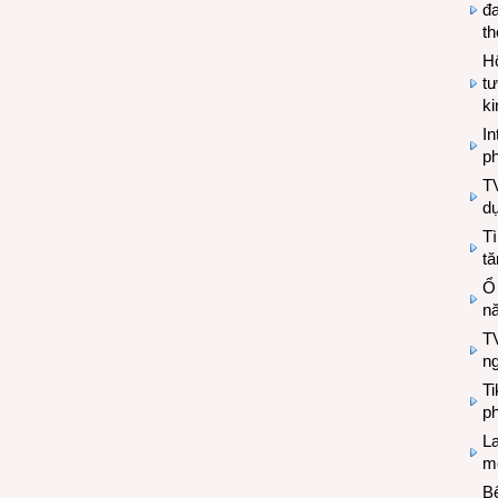
đa
t
Hộ
tư
k
In
ph
T
d
Tì
tă
Ổ
n
TV
n
T
ph
L
mẽ
Bệ