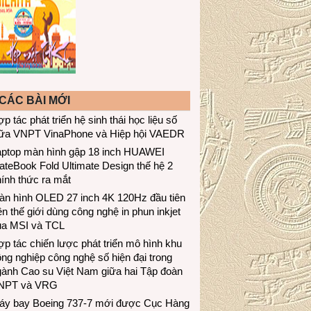
CÁC BÀI MỚI
p tác phát triển hệ sinh thái học liệu số
iữa VNPT VinaPhone và Hiệp hội VAEDR
aptop màn hình gập 18 inch HUAWEI
teBook Fold Ultimate Design thế hệ 2
ính thức ra mắt
àn hình OLED 27 inch 4K 120Hz đầu tiên
ên thế giới dùng công nghệ in phun inkjet
ủa MSI và TCL
p tác chiến lược phát triển mô hình khu
ng nghiệp công nghệ số hiện đại trong
gành Cao su Việt Nam giữa hai Tập đoàn
NPT và VRG
áy bay Boeing 737-7 mới được Cục Hàng