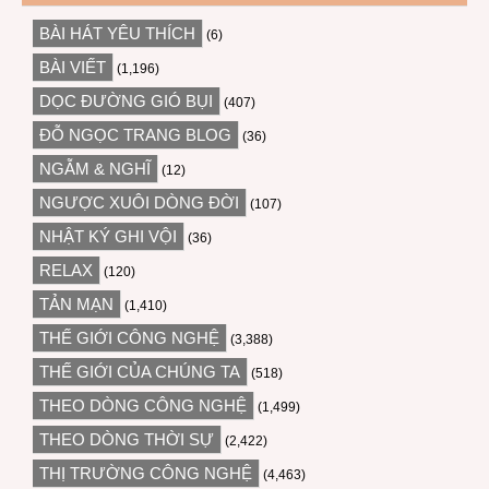
BÀI HÁT YÊU THÍCH
(6)
BÀI VIẾT
(1,196)
DỌC ĐƯỜNG GIÓ BỤI
(407)
ĐỖ NGỌC TRANG BLOG
(36)
NGẪM & NGHĨ
(12)
NGƯỢC XUÔI DÒNG ĐỜI
(107)
NHẬT KÝ GHI VỘI
(36)
RELAX
(120)
TẢN MẠN
(1,410)
THẾ GIỚI CÔNG NGHỆ
(3,388)
THẾ GIỚI CỦA CHÚNG TA
(518)
THEO DÒNG CÔNG NGHỆ
(1,499)
THEO DÒNG THỜI SỰ
(2,422)
THỊ TRƯỜNG CÔNG NGHỆ
(4,463)