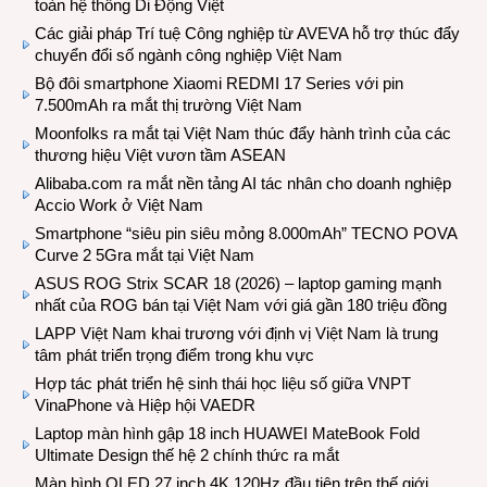
toàn hệ thống Di Động Việt
Các giải pháp Trí tuệ Công nghiệp từ AVEVA hỗ trợ thúc đẩy
chuyển đổi số ngành công nghiệp Việt Nam
Bộ đôi smartphone Xiaomi REDMI 17 Series với pin
7.500mAh ra mắt thị trường Việt Nam
Moonfolks ra mắt tại Việt Nam thúc đẩy hành trình của các
thương hiệu Việt vươn tầm ASEAN
Alibaba.com ra mắt nền tảng AI tác nhân cho doanh nghiệp
Accio Work ở Việt Nam
Smartphone “siêu pin siêu mỏng 8.000mAh” TECNO POVA
Curve 2 5Gra mắt tại Việt Nam
ASUS ROG Strix SCAR 18 (2026) – laptop gaming mạnh
nhất của ROG bán tại Việt Nam với giá gần 180 triệu đồng
LAPP Việt Nam khai trương với định vị Việt Nam là trung
tâm phát triển trọng điểm trong khu vực
Hợp tác phát triển hệ sinh thái học liệu số giữa VNPT
VinaPhone và Hiệp hội VAEDR
Laptop màn hình gập 18 inch HUAWEI MateBook Fold
Ultimate Design thế hệ 2 chính thức ra mắt
Màn hình OLED 27 inch 4K 120Hz đầu tiên trên thế giới