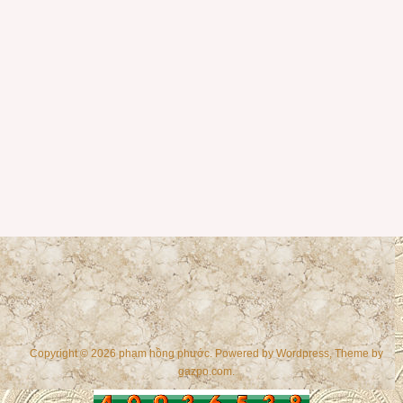
Copyright © 2026 phạm hồng phước. Powered by
Wordpress
, Theme by
gazpo.com
.