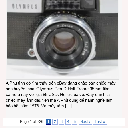
A Phủ tình cờ tìm thấy trên eBay đang chào bán chiếc máy
ảnh huyền thoại Olympus Pen-D Half Frame 35mm film
camera này với giá 85 USD. Hồi ức ùa về. Đây chính là
chiếc máy ảnh đầu tiên mà A Phủ dùng để hành nghề làm
báo hồi năm 1976. Và mấy tấm […]
Page 1 of 726
1
2
3
4
5
Next ›
Last »