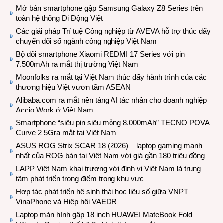
Mở bán smartphone gập Samsung Galaxy Z8 Series trên
toàn hệ thống Di Động Việt
Các giải pháp Trí tuệ Công nghiệp từ AVEVA hỗ trợ thúc đẩy
chuyển đổi số ngành công nghiệp Việt Nam
Bộ đôi smartphone Xiaomi REDMI 17 Series với pin
7.500mAh ra mắt thị trường Việt Nam
Moonfolks ra mắt tại Việt Nam thúc đẩy hành trình của các
thương hiệu Việt vươn tầm ASEAN
Alibaba.com ra mắt nền tảng AI tác nhân cho doanh nghiệp
Accio Work ở Việt Nam
Smartphone “siêu pin siêu mỏng 8.000mAh” TECNO POVA
Curve 2 5Gra mắt tại Việt Nam
ASUS ROG Strix SCAR 18 (2026) – laptop gaming mạnh
nhất của ROG bán tại Việt Nam với giá gần 180 triệu đồng
LAPP Việt Nam khai trương với định vị Việt Nam là trung
tâm phát triển trọng điểm trong khu vực
Hợp tác phát triển hệ sinh thái học liệu số giữa VNPT
VinaPhone và Hiệp hội VAEDR
Laptop màn hình gập 18 inch HUAWEI MateBook Fold