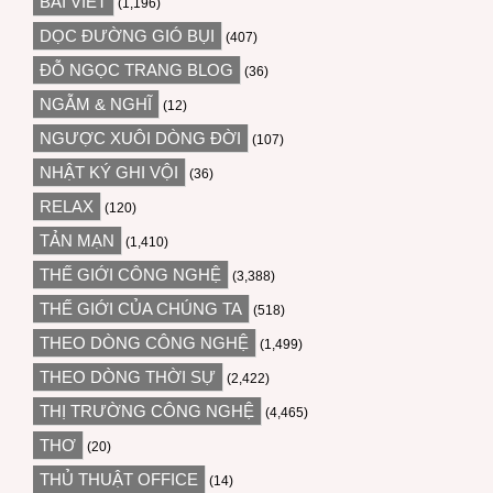
BÀI VIẾT
(1,196)
DỌC ĐƯỜNG GIÓ BỤI
(407)
ĐỖ NGỌC TRANG BLOG
(36)
NGẪM & NGHĨ
(12)
NGƯỢC XUÔI DÒNG ĐỜI
(107)
NHẬT KÝ GHI VỘI
(36)
RELAX
(120)
TẢN MẠN
(1,410)
THẾ GIỚI CÔNG NGHỆ
(3,388)
THẾ GIỚI CỦA CHÚNG TA
(518)
THEO DÒNG CÔNG NGHỆ
(1,499)
THEO DÒNG THỜI SỰ
(2,422)
THỊ TRƯỜNG CÔNG NGHỆ
(4,465)
THƠ
(20)
THỦ THUẬT OFFICE
(14)