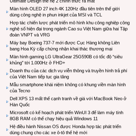
Ultimate Design thế hệ 2 chính thức ra mắt
Màn hình OLED 27 inch 4K 120Hz đầu tiên trên thế giới
dùng công nghệ in phun inkjet của MSI và TCL
Hợp tác chiến lược phát triển mô hình khu công nghiệp công
nghệ số hiện đại trong ngành Cao su Việt Nam giữa hai Tập
đoàn VNPT và VRG
Máy bay Boeing 737-7 mới được Cục Hàng không Liên
bang Hoa Kỳ cấp chứng nhận khai thác thương mại
Màn hình gaming LG UltraGear 25G590B có tốc độ “siêu
khủng” tới 1.000Hz ở FHD+
Doanh thu của các dịch vụ viễn thông và truyền hình trả phí
của Việt Nam tiếp tục gia tăng
Mẫu smartphone khái niệm không có khung viền màn hình
của Tecno
Dell XPS 13 mất thế cạnh tranh về giá với MacBook Neo ở
Hàn Quốc
Microsoft có kế hoạch phát triển WinUI 3 để làm máy tính
8GB RAM có thể chạy hiệu quả Windows 11
Hệ điều hành Nissan OS được Honda hợp tác phát triển
dùng chung cho các xe ô-tô thế hệ mới