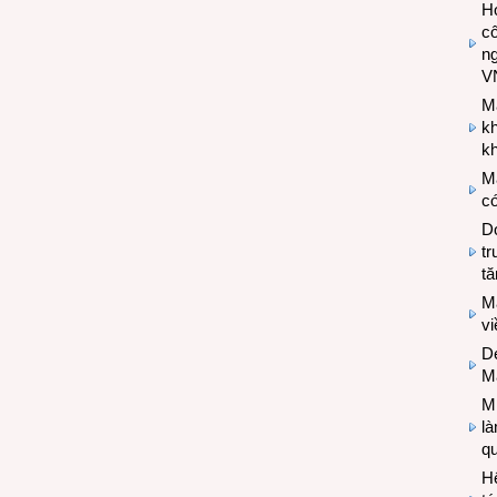
Hợ
cô
n
V
M
k
kh
M
có
Do
tr
tă
M
v
De
M
Mi
l
q
H