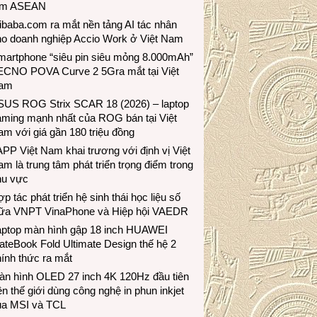
ầm ASEAN
ibaba.com ra mắt nền tảng AI tác nhân
ho doanh nghiệp Accio Work ở Việt Nam
martphone “siêu pin siêu mỏng 8.000mAh”
ECNO POVA Curve 2 5Gra mắt tại Việt
am
SUS ROG Strix SCAR 18 (2026) – laptop
aming mạnh nhất của ROG bán tại Việt
m với giá gần 180 triệu đồng
PP Việt Nam khai trương với định vị Việt
m là trung tâm phát triển trọng điểm trong
hu vực
p tác phát triển hệ sinh thái học liệu số
iữa VNPT VinaPhone và Hiệp hội VAEDR
aptop màn hình gập 18 inch HUAWEI
teBook Fold Ultimate Design thế hệ 2
ính thức ra mắt
àn hình OLED 27 inch 4K 120Hz đầu tiên
ên thế giới dùng công nghệ in phun inkjet
ủa MSI và TCL