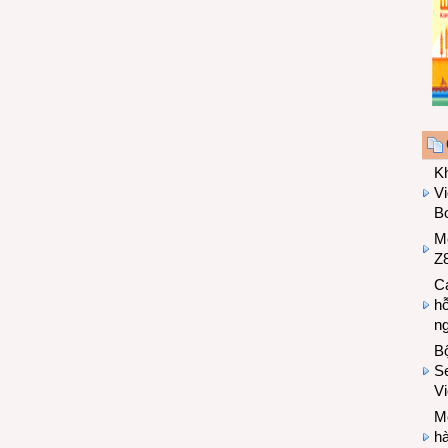
K
Vi
Bo
M
Z8
Cá
hỗ
n
B
Se
V
Mo
hà