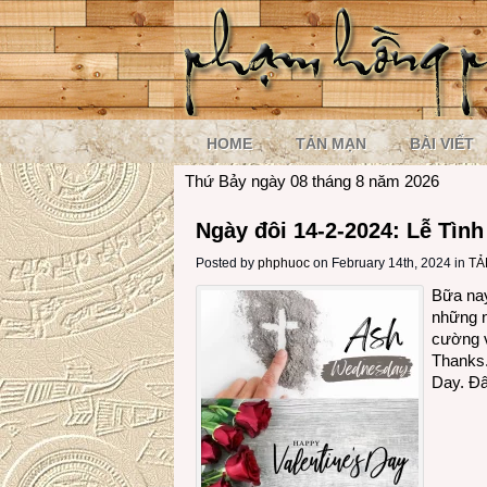
HOME
TẢN MẠN
BÀI VIẾT
Thứ Bảy ngày 08 tháng 8 năm 2026
Ngày đôi 14-2-2024: Lễ Tình
Posted by
phphuoc
on February 14th, 2024 in
TẢ
Bữa nay
những n
cường v
Thanks.
Day. Đâ