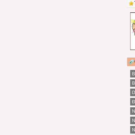
B
B
D
Đ
N
N
N