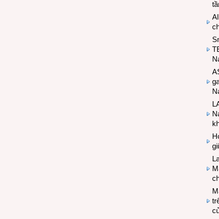
t
Al
c
S
T
N
A
g
Na
LA
Na
k
Hợ
g
L
Ma
ch
M
tr
c