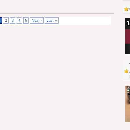
1
2
3
4
5
Next ›
Last »