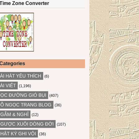
Time Zone Converter
Categories
ÀI HÁT YÊU THÍCH
(6)
ÀI VIẾT
(1,196)
ỌC ĐƯỜNG GIÓ BỤI
(407)
Ỗ NGỌC TRANG BLOG
(36)
GẪM & NGHĨ
(12)
GƯỢC XUÔI DÒNG ĐỜI
(107)
HẬT KÝ GHI VỘI
(36)