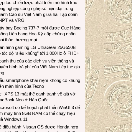
p tác chiến lược phát triển mô hình khu
ng nghiệp công nghệ số hiện đại trong
gành Cao su Việt Nam giữa hai Tập đoàn
NPT và VRG
áy bay Boeing 737-7 mới được Cục Hàng
hông Liên bang Hoa Kỳ cấp chứng nhận
ai thác thương mại
àn hình gaming LG UltraGear 25G590B
 tốc độ “siêu khủng” tới 1.000Hz ở FHD+
anh thu của các dịch vụ viễn thông và
uyền hình trả phí của Việt Nam tiếp tục gia
ng
ẫu smartphone khái niệm không có khung
iền màn hình của Tecno
ll XPS 13 mất thế cạnh tranh về giá với
acBook Neo ở Hàn Quốc
crosoft có kế hoạch phát triển WinUI 3 để
àm máy tính 8GB RAM có thể chạy hiệu
uả Windows 11
ệ điều hành Nissan OS được Honda hợp