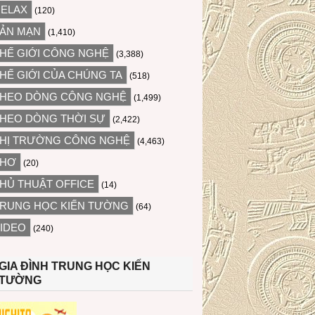
ELAX
(120)
ẢN MẠN
(1,410)
HẾ GIỚI CÔNG NGHỆ
(3,388)
HẾ GIỚI CỦA CHÚNG TA
(518)
HEO DÒNG CÔNG NGHỆ
(1,499)
HEO DÒNG THỜI SỰ
(2,422)
HỊ TRƯỜNG CÔNG NGHỆ
(4,463)
THƠ
(20)
HỦ THUẬT OFFICE
(14)
RUNG HỌC KIẾN TƯỜNG
(64)
IDEO
(240)
GIA ĐÌNH TRUNG HỌC KIẾN
TƯỜNG