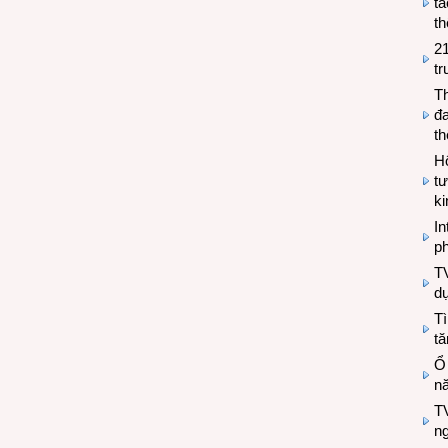
tá
th
2
tr
T
đa
t
Hộ
tư
k
In
ph
T
d
Tì
tă
Ổ
n
TV
n