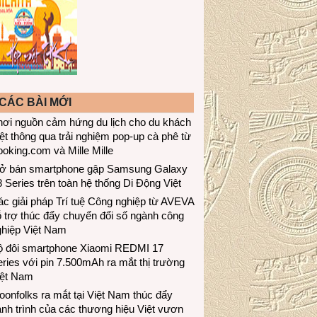
CÁC BÀI MỚI
hơi nguồn cảm hứng du lịch cho du khách
ệt thông qua trải nghiệm pop-up cà phê từ
oking.com và Mille Mille
ở bán smartphone gập Samsung Galaxy
 Series trên toàn hệ thống Di Động Việt
c giải pháp Trí tuệ Công nghiệp từ AVEVA
 trợ thúc đẩy chuyển đổi số ngành công
ghiệp Việt Nam
ộ đôi smartphone Xiaomi REDMI 17
ries với pin 7.500mAh ra mắt thị trường
iệt Nam
onfolks ra mắt tại Việt Nam thúc đẩy
nh trình của các thương hiệu Việt vươn