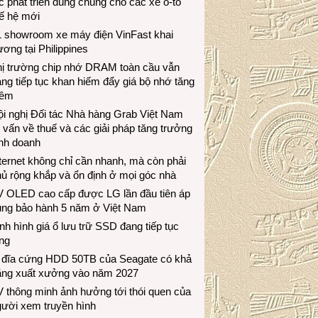
c phát triển dùng chung cho các xe ô-tô
ế hệ mới
1 showroom xe máy điện VinFast khai
ương tại Philippines
hị trường chip nhớ DRAM toàn cầu vẫn
ng tiếp tục khan hiếm đẩy giá bộ nhớ tăng
hêm
i nghị Đối tác Nhà hàng Grab Việt Nam
 vấn về thuế và các giải pháp tăng trưởng
inh doanh
ternet không chỉ cần nhanh, mà còn phải
ủ rộng khắp và ổn định ở mọi góc nhà
V OLED cao cấp được LG lần đầu tiên áp
ụng bảo hành 5 năm ở Việt Nam
nh hình giá ổ lưu trữ SSD đang tiếp tục
ng
 đĩa cứng HDD 50TB của Seagate có khả
ăng xuất xưởng vào năm 2027
 thông minh ảnh hưởng tới thói quen của
gười xem truyền hình