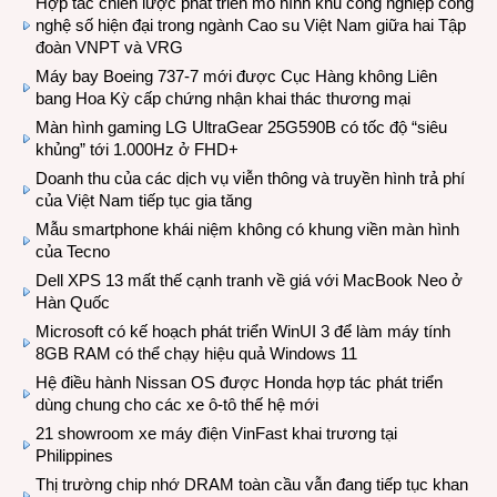
Hợp tác chiến lược phát triển mô hình khu công nghiệp công
nghệ số hiện đại trong ngành Cao su Việt Nam giữa hai Tập
đoàn VNPT và VRG
Máy bay Boeing 737-7 mới được Cục Hàng không Liên
bang Hoa Kỳ cấp chứng nhận khai thác thương mại
Màn hình gaming LG UltraGear 25G590B có tốc độ “siêu
khủng” tới 1.000Hz ở FHD+
Doanh thu của các dịch vụ viễn thông và truyền hình trả phí
của Việt Nam tiếp tục gia tăng
Mẫu smartphone khái niệm không có khung viền màn hình
của Tecno
Dell XPS 13 mất thế cạnh tranh về giá với MacBook Neo ở
Hàn Quốc
Microsoft có kế hoạch phát triển WinUI 3 để làm máy tính
8GB RAM có thể chạy hiệu quả Windows 11
Hệ điều hành Nissan OS được Honda hợp tác phát triển
dùng chung cho các xe ô-tô thế hệ mới
21 showroom xe máy điện VinFast khai trương tại
Philippines
Thị trường chip nhớ DRAM toàn cầu vẫn đang tiếp tục khan