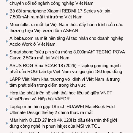
chuyển đổi số ngành công nghiệp Việt Nam
Bộ đôi smartphone Xiaomi REDMI 17 Series với pin
7.500mAh ra mắt thị trường Việt Nam
Moonfolks ra mắt tại Việt Nam thúc đẩy hành trình của các
thương hiệu Việt vươn tầm ASEAN
Alibaba.com ra mắt nền tảng AI tác nhân cho doanh nghiệp
Accio Work ở Việt Nam
Smartphone “siêu pin siêu mỏng 8.000mAh” TECNO POVA
Curve 2 5Gra mắt tại Việt Nam
ASUS ROG Strix SCAR 18 (2026) – laptop gaming mạnh
nhất của ROG bán tại Việt Nam với giá gần 180 triệu đồng
LAPP Việt Nam khai trương với định vị Việt Nam là trung
tâm phát triển trọng điểm trong khu vực
Hợp tác phát triển hệ sinh thái học liệu số giữa VNPT
VinaPhone và Hiệp hội VAEDR
Laptop màn hình gập 18 inch HUAWEI MateBook Fold
Ultimate Design thế hệ 2 chính thức ra mắt
Màn hình OLED 27 inch 4K 120Hz đầu tiên trên thế giới
dùng công nghệ in phun inkjet của MSI và TCL