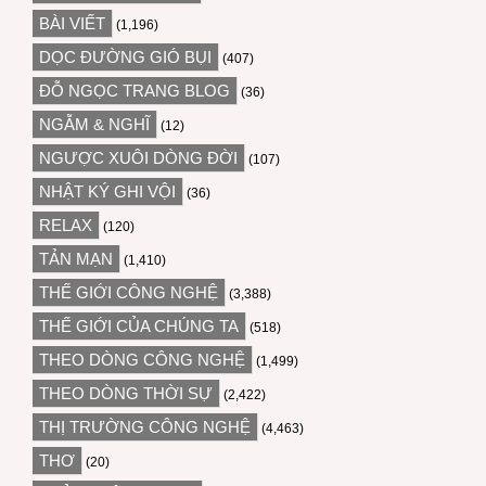
BÀI VIẾT
(1,196)
DỌC ĐƯỜNG GIÓ BỤI
(407)
ĐỖ NGỌC TRANG BLOG
(36)
NGẪM & NGHĨ
(12)
NGƯỢC XUÔI DÒNG ĐỜI
(107)
NHẬT KÝ GHI VỘI
(36)
RELAX
(120)
TẢN MẠN
(1,410)
THẾ GIỚI CÔNG NGHỆ
(3,388)
THẾ GIỚI CỦA CHÚNG TA
(518)
THEO DÒNG CÔNG NGHỆ
(1,499)
THEO DÒNG THỜI SỰ
(2,422)
THỊ TRƯỜNG CÔNG NGHỆ
(4,463)
THƠ
(20)