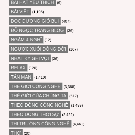
BÀI HÁT YÊU THÍCH
(6)
BÀI VIẾT
(1,196)
DỌC ĐƯỜNG GIÓ BỤI
(407)
ĐỖ NGỌC TRANG BLOG
(36)
NGẪM & NGHĨ
(12)
NGƯỢC XUÔI DÒNG ĐỜI
(107)
NHẬT KÝ GHI VỘI
(36)
RELAX
(120)
TẢN MẠN
(1,410)
THẾ GIỚI CÔNG NGHỆ
(3,388)
THẾ GIỚI CỦA CHÚNG TA
(517)
THEO DÒNG CÔNG NGHỆ
(1,499)
THEO DÒNG THỜI SỰ
(2,422)
THỊ TRƯỜNG CÔNG NGHỆ
(4,461)
THƠ
(20)