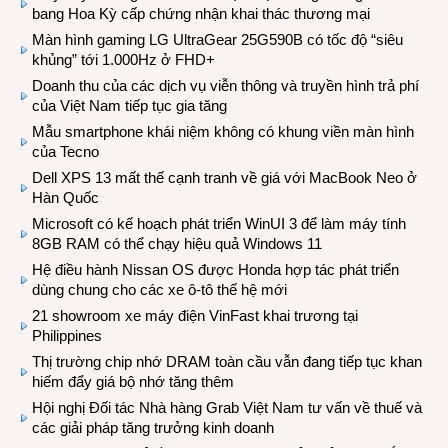
bang Hoa Kỳ cấp chứng nhận khai thác thương mại
Màn hình gaming LG UltraGear 25G590B có tốc độ “siêu
khủng” tới 1.000Hz ở FHD+
Doanh thu của các dịch vụ viễn thông và truyền hình trả phí
của Việt Nam tiếp tục gia tăng
Mẫu smartphone khái niệm không có khung viền màn hình
của Tecno
Dell XPS 13 mất thế cạnh tranh về giá với MacBook Neo ở
Hàn Quốc
Microsoft có kế hoạch phát triển WinUI 3 để làm máy tính
8GB RAM có thể chạy hiệu quả Windows 11
Hệ điều hành Nissan OS được Honda hợp tác phát triển
dùng chung cho các xe ô-tô thế hệ mới
21 showroom xe máy điện VinFast khai trương tại
Philippines
Thị trường chip nhớ DRAM toàn cầu vẫn đang tiếp tục khan
hiếm đẩy giá bộ nhớ tăng thêm
Hội nghị Đối tác Nhà hàng Grab Việt Nam tư vấn về thuế và
các giải pháp tăng trưởng kinh doanh