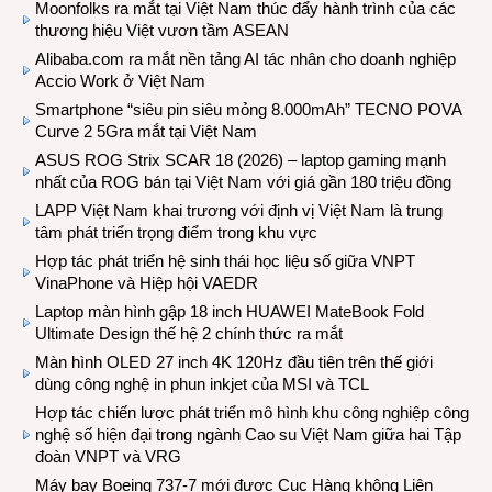
Moonfolks ra mắt tại Việt Nam thúc đẩy hành trình của các
thương hiệu Việt vươn tầm ASEAN
Alibaba.com ra mắt nền tảng AI tác nhân cho doanh nghiệp
Accio Work ở Việt Nam
Smartphone “siêu pin siêu mỏng 8.000mAh” TECNO POVA
Curve 2 5Gra mắt tại Việt Nam
ASUS ROG Strix SCAR 18 (2026) – laptop gaming mạnh
nhất của ROG bán tại Việt Nam với giá gần 180 triệu đồng
LAPP Việt Nam khai trương với định vị Việt Nam là trung
tâm phát triển trọng điểm trong khu vực
Hợp tác phát triển hệ sinh thái học liệu số giữa VNPT
VinaPhone và Hiệp hội VAEDR
Laptop màn hình gập 18 inch HUAWEI MateBook Fold
Ultimate Design thế hệ 2 chính thức ra mắt
Màn hình OLED 27 inch 4K 120Hz đầu tiên trên thế giới
dùng công nghệ in phun inkjet của MSI và TCL
Hợp tác chiến lược phát triển mô hình khu công nghiệp công
nghệ số hiện đại trong ngành Cao su Việt Nam giữa hai Tập
đoàn VNPT và VRG
Máy bay Boeing 737-7 mới được Cục Hàng không Liên