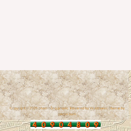
Copyright © 2026 phạm hồng phước. Powered by
Wordpress
, Theme by
gazpo.com
.