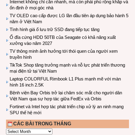
Internet không chỉ cần nhanh, mà còn phải phủ rộng khắp và
ổn định ở mọi góc nhà
TV OLED cao cấp được LG lần đầu tiên áp dụng bảo hành 5
năm ở Việt Nam
Tình hình giá ổ lưu trữ SSD đang tiếp tục tăng
Ổ đĩa cứng HDD 50TB của Seagate có khả năng xuất
xưởng vào năm 2027
TV thông minh ảnh hưởng tới thói quen của người xem
truyền hình
TikTok Shop tăng trưởng mạnh và nỗ lực phát triển thương
mại điện tử tại Việt Nam
Laptop COLORFUL Rimbook L1 Plus mạnh mẽ với màn
hình 16 inch 2.5K
Bệnh viện Bay Orbis trở lại chăm sóc mắt cho người dân
Việt Nam qua sự hợp tác giữa FedEx và Orbis
Fortinet và Intel hợp tác phát triển chip xử lý an ninh mạng
SPU thế hệ mới
CÁC BÀI TRONG THÁNG
CÁC