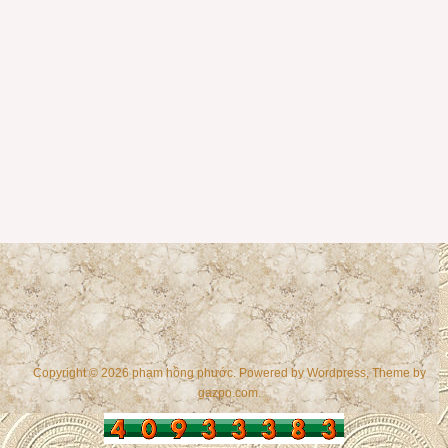
Copyright © 2026 phạm hồng phước. Powered by
Wordpress
, Theme by
gazpo.com
.