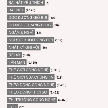
BÀI HÁT YÊU THÍCH
(6)
BÀI VIẾT
(1,196)
DỌC ĐƯỜNG GIÓ BỤI
(407)
ĐỖ NGỌC TRANG BLOG
(36)
NGẪM & NGHĨ
(12)
NGƯỢC XUÔI DÒNG ĐỜI
(107)
NHẬT KÝ GHI VỘI
(36)
RELAX
(120)
TẢN MẠN
(1,410)
THẾ GIỚI CÔNG NGHỆ
(3,388)
THẾ GIỚI CỦA CHÚNG TA
(518)
THEO DÒNG CÔNG NGHỆ
(1,499)
THEO DÒNG THỜI SỰ
(2,422)
THỊ TRƯỜNG CÔNG NGHỆ
(4,463)
THƠ
(20)