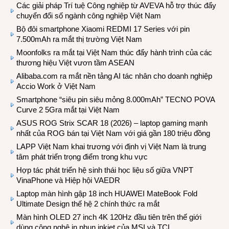
Các giải pháp Trí tuệ Công nghiệp từ AVEVA hỗ trợ thúc đẩy
chuyển đổi số ngành công nghiệp Việt Nam
Bộ đôi smartphone Xiaomi REDMI 17 Series với pin
7.500mAh ra mắt thị trường Việt Nam
Moonfolks ra mắt tại Việt Nam thúc đẩy hành trình của các
thương hiệu Việt vươn tầm ASEAN
Alibaba.com ra mắt nền tảng AI tác nhân cho doanh nghiệp
Accio Work ở Việt Nam
Smartphone “siêu pin siêu mỏng 8.000mAh” TECNO POVA
Curve 2 5Gra mắt tại Việt Nam
ASUS ROG Strix SCAR 18 (2026) – laptop gaming mạnh
nhất của ROG bán tại Việt Nam với giá gần 180 triệu đồng
LAPP Việt Nam khai trương với định vị Việt Nam là trung
tâm phát triển trọng điểm trong khu vực
Hợp tác phát triển hệ sinh thái học liệu số giữa VNPT
VinaPhone và Hiệp hội VAEDR
Laptop màn hình gập 18 inch HUAWEI MateBook Fold
Ultimate Design thế hệ 2 chính thức ra mắt
Màn hình OLED 27 inch 4K 120Hz đầu tiên trên thế giới
dùng công nghệ in phun inkjet của MSI và TCL