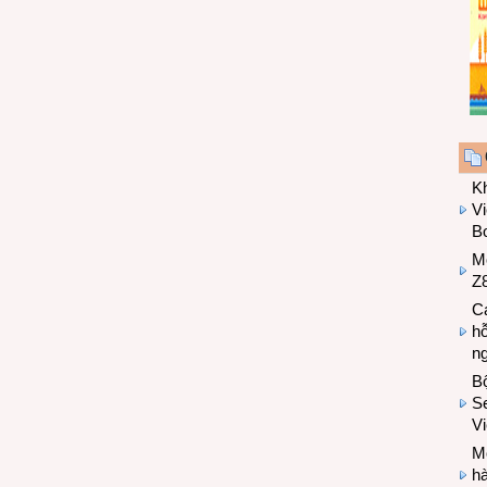
K
Vi
Bo
M
Z8
Cá
hỗ
n
B
Se
V
Mo
hà