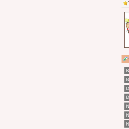
B
B
D
Đ
N
N
N