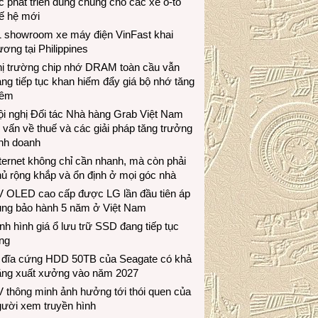
c phát triển dùng chung cho các xe ô-tô
ế hệ mới
1 showroom xe máy điện VinFast khai
ương tại Philippines
hị trường chip nhớ DRAM toàn cầu vẫn
ng tiếp tục khan hiếm đẩy giá bộ nhớ tăng
hêm
i nghị Đối tác Nhà hàng Grab Việt Nam
 vấn về thuế và các giải pháp tăng trưởng
inh doanh
ternet không chỉ cần nhanh, mà còn phải
ủ rộng khắp và ổn định ở mọi góc nhà
V OLED cao cấp được LG lần đầu tiên áp
ụng bảo hành 5 năm ở Việt Nam
nh hình giá ổ lưu trữ SSD đang tiếp tục
ng
 đĩa cứng HDD 50TB của Seagate có khả
ăng xuất xưởng vào năm 2027
 thông minh ảnh hưởng tới thói quen của
gười xem truyền hình