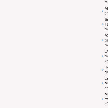
t
Al
c
S
T
N
A
g
Na
LA
Na
k
Hợ
g
L
Ma
ch
M
tr
c