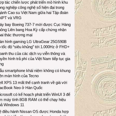
p tác chiến lược phát triển mô hình khu
ng nghiệp công nghệ số hiện đại trong
gành Cao su Việt Nam giữa hai Tập đoàn
NPT và VRG
áy bay Boeing 737-7 mới được Cục Hàng
hông Liên bang Hoa Kỳ cấp chứng nhận
ai thác thương mại
àn hình gaming LG UltraGear 25G590B
 tốc độ “siêu khủng” tới 1.000Hz ở FHD+
anh thu của các dịch vụ viễn thông và
uyền hình trả phí của Việt Nam tiếp tục gia
ng
ẫu smartphone khái niệm không có khung
iền màn hình của Tecno
ll XPS 13 mất thế cạnh tranh về giá với
acBook Neo ở Hàn Quốc
crosoft có kế hoạch phát triển WinUI 3 để
àm máy tính 8GB RAM có thể chạy hiệu
uả Windows 11
ệ điều hành Nissan OS được Honda hợp