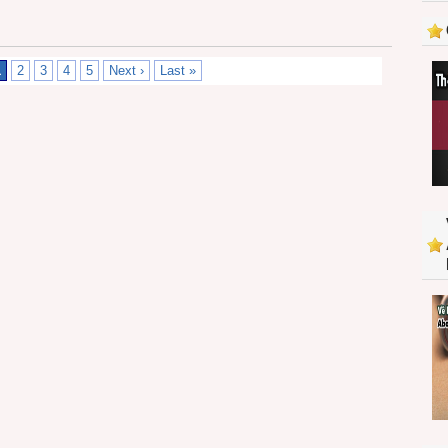
1
2
3
4
5
Next ›
Last »