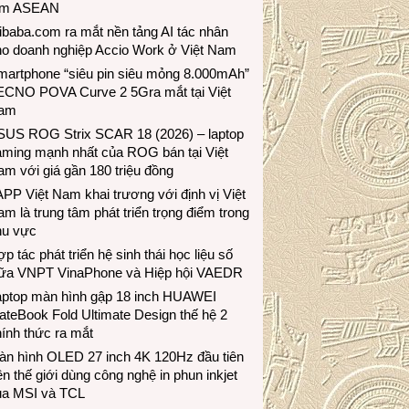
ầm ASEAN
ibaba.com ra mắt nền tảng AI tác nhân
ho doanh nghiệp Accio Work ở Việt Nam
martphone “siêu pin siêu mỏng 8.000mAh”
ECNO POVA Curve 2 5Gra mắt tại Việt
am
SUS ROG Strix SCAR 18 (2026) – laptop
aming mạnh nhất của ROG bán tại Việt
m với giá gần 180 triệu đồng
PP Việt Nam khai trương với định vị Việt
m là trung tâm phát triển trọng điểm trong
hu vực
p tác phát triển hệ sinh thái học liệu số
iữa VNPT VinaPhone và Hiệp hội VAEDR
aptop màn hình gập 18 inch HUAWEI
teBook Fold Ultimate Design thế hệ 2
ính thức ra mắt
àn hình OLED 27 inch 4K 120Hz đầu tiên
ên thế giới dùng công nghệ in phun inkjet
ủa MSI và TCL