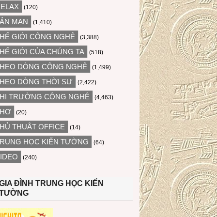
ELAX
(120)
ẢN MẠN
(1,410)
HẾ GIỚI CÔNG NGHỆ
(3,388)
HẾ GIỚI CỦA CHÚNG TA
(518)
HEO DÒNG CÔNG NGHỆ
(1,499)
HEO DÒNG THỜI SỰ
(2,422)
HỊ TRƯỜNG CÔNG NGHỆ
(4,463)
THƠ
(20)
HỦ THUẬT OFFICE
(14)
RUNG HỌC KIẾN TƯỜNG
(64)
IDEO
(240)
GIA ĐÌNH TRUNG HỌC KIẾN
TƯỜNG