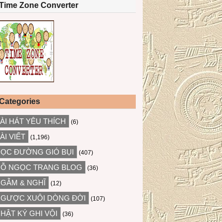
Time Zone Converter
Categories
ÀI HÁT YÊU THÍCH
(6)
ÀI VIẾT
(1,196)
ỌC ĐƯỜNG GIÓ BỤI
(407)
Ỗ NGỌC TRANG BLOG
(36)
GẪM & NGHĨ
(12)
GƯỢC XUÔI DÒNG ĐỜI
(107)
HẬT KÝ GHI VỘI
(36)