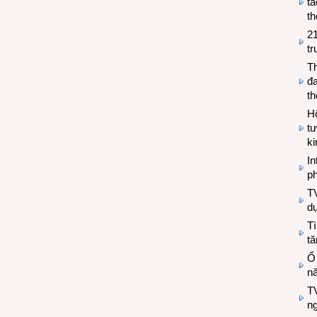
tá
th
2
tr
T
đa
t
Hộ
tư
k
In
ph
T
d
Tì
tă
Ổ
n
TV
n