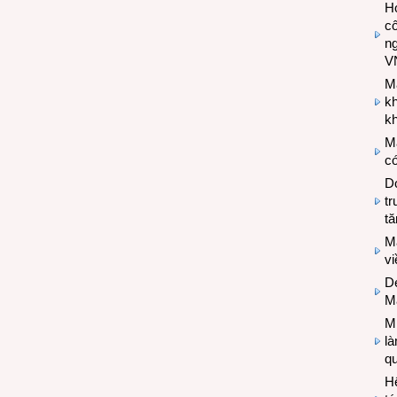
Hợ
cô
n
V
M
k
kh
M
có
Do
tr
tă
M
v
De
M
Mi
l
q
H