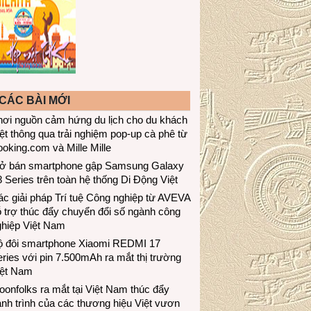
CÁC BÀI MỚI
hơi nguồn cảm hứng du lịch cho du khách
ệt thông qua trải nghiệm pop-up cà phê từ
oking.com và Mille Mille
ở bán smartphone gập Samsung Galaxy
 Series trên toàn hệ thống Di Động Việt
c giải pháp Trí tuệ Công nghiệp từ AVEVA
 trợ thúc đẩy chuyển đổi số ngành công
ghiệp Việt Nam
ộ đôi smartphone Xiaomi REDMI 17
ries với pin 7.500mAh ra mắt thị trường
iệt Nam
onfolks ra mắt tại Việt Nam thúc đẩy
nh trình của các thương hiệu Việt vươn