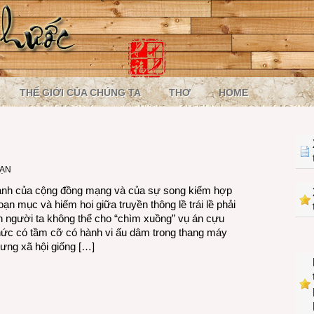
THẾ GIỚI CỦA CHÚNG TA
THƠ
HOME
MẠN
nh của cộng đồng mạng và của sự song kiếm hợp
oạn mục và hiếm hoi giữa truyền thông lề trái lề phải
n người ta không thể cho “chìm xuồng” vụ án cựu
ức có tầm cỡ có hành vi ấu dâm trong thang máy
ưng xã hội giống […]