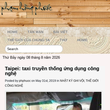
HOME
TẢN MẠN
BÀI VIẾT
THẾ GIỚI CỦA CHÚNG TA
THƠ
HOME
Thứ Bảy ngày 08 tháng 8 năm 2026
Taipei: taxi truyền thống ứng dụng công
nghệ
Posted by
phphuoc
on May 31st, 2019 in
NHẬT KÝ GHI VỘI
,
THẾ GIỚI
CÔNG NGHỆ