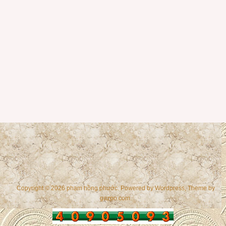
Copyright © 2026 phạm hồng phước. Powered by
Wordpress
, Theme by
gazpo.com
.