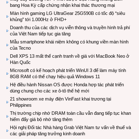
bang Hoa Kỳ cấp chứng nhận khai thác thương mại
Màn hình gaming LG UltraGear 25G590B có tốc độ “siêu
khủng” tới 1.000Hz ở FHD+
Doanh thu của các dịch vụ viễn thông và truyền hình trả phí
của Việt Nam tiếp tục gia tăng
Mẫu smartphone khái niệm không có khung viền màn hình
của Tecno
Dell XPS 13 mất thế cạnh tranh về giá với MacBook Neo ở
Hàn Quốc
Microsoft có kế hoạch phát triển WinUI 3 để làm máy tính
8GB RAM có thể chạy hiệu quả Windows 11
Hệ điều hành Nissan OS được Honda hợp tác phát triển
dùng chung cho các xe ô-tô thế hệ mới
21 showroom xe máy điện VinFast khai trương tại
Philippines
Thị trường chip nhớ DRAM toàn cầu vẫn đang tiếp tục khan
hiếm đẩy giá bộ nhớ tăng thêm
Hội nghị Đối tác Nhà hàng Grab Việt Nam tư vấn về thuế và
các giải pháp tăng trưởng kinh doanh