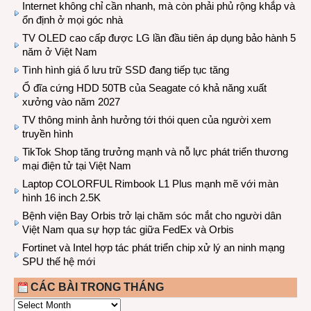
Internet không chỉ cần nhanh, mà còn phải phủ rộng khắp và
ổn định ở mọi góc nhà
TV OLED cao cấp được LG lần đầu tiên áp dụng bảo hành 5
năm ở Việt Nam
Tình hình giá ổ lưu trữ SSD đang tiếp tục tăng
Ổ đĩa cứng HDD 50TB của Seagate có khả năng xuất
xưởng vào năm 2027
TV thông minh ảnh hưởng tới thói quen của người xem
truyền hình
TikTok Shop tăng trưởng mạnh và nỗ lực phát triển thương
mại điện tử tại Việt Nam
Laptop COLORFUL Rimbook L1 Plus mạnh mẽ với màn
hình 16 inch 2.5K
Bệnh viện Bay Orbis trở lại chăm sóc mắt cho người dân
Việt Nam qua sự hợp tác giữa FedEx và Orbis
Fortinet và Intel hợp tác phát triển chip xử lý an ninh mạng
SPU thế hệ mới
CÁC BÀI TRONG THÁNG
CÁC