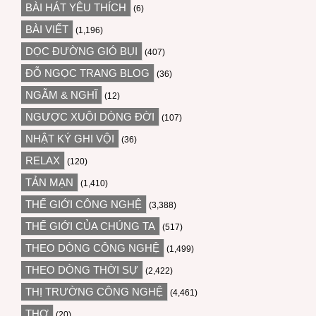
BÀI HÁT YÊU THÍCH
(6)
BÀI VIẾT
(1,196)
DỌC ĐƯỜNG GIÓ BỤI
(407)
ĐỖ NGỌC TRANG BLOG
(36)
NGẪM & NGHĨ
(12)
NGƯỢC XUÔI DÒNG ĐỜI
(107)
NHẬT KÝ GHI VỘI
(36)
RELAX
(120)
TẢN MẠN
(1,410)
THẾ GIỚI CÔNG NGHỆ
(3,388)
THẾ GIỚI CỦA CHÚNG TA
(517)
THEO DÒNG CÔNG NGHỆ
(1,499)
THEO DÒNG THỜI SỰ
(2,422)
THỊ TRƯỜNG CÔNG NGHỆ
(4,461)
THƠ
(20)