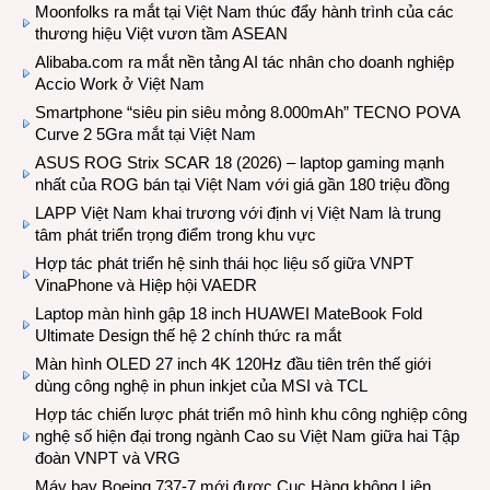
Moonfolks ra mắt tại Việt Nam thúc đẩy hành trình của các
thương hiệu Việt vươn tầm ASEAN
Alibaba.com ra mắt nền tảng AI tác nhân cho doanh nghiệp
Accio Work ở Việt Nam
Smartphone “siêu pin siêu mỏng 8.000mAh” TECNO POVA
Curve 2 5Gra mắt tại Việt Nam
ASUS ROG Strix SCAR 18 (2026) – laptop gaming mạnh
nhất của ROG bán tại Việt Nam với giá gần 180 triệu đồng
LAPP Việt Nam khai trương với định vị Việt Nam là trung
tâm phát triển trọng điểm trong khu vực
Hợp tác phát triển hệ sinh thái học liệu số giữa VNPT
VinaPhone và Hiệp hội VAEDR
Laptop màn hình gập 18 inch HUAWEI MateBook Fold
Ultimate Design thế hệ 2 chính thức ra mắt
Màn hình OLED 27 inch 4K 120Hz đầu tiên trên thế giới
dùng công nghệ in phun inkjet của MSI và TCL
Hợp tác chiến lược phát triển mô hình khu công nghiệp công
nghệ số hiện đại trong ngành Cao su Việt Nam giữa hai Tập
đoàn VNPT và VRG
Máy bay Boeing 737-7 mới được Cục Hàng không Liên