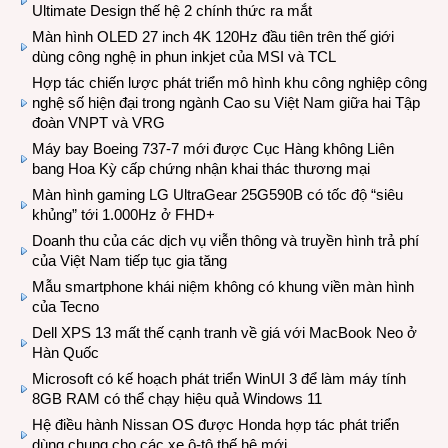
Ultimate Design thế hệ 2 chính thức ra mắt
Màn hình OLED 27 inch 4K 120Hz đầu tiên trên thế giới
dùng công nghệ in phun inkjet của MSI và TCL
Hợp tác chiến lược phát triển mô hình khu công nghiệp công
nghệ số hiện đại trong ngành Cao su Việt Nam giữa hai Tập
đoàn VNPT và VRG
Máy bay Boeing 737-7 mới được Cục Hàng không Liên
bang Hoa Kỳ cấp chứng nhận khai thác thương mại
Màn hình gaming LG UltraGear 25G590B có tốc độ “siêu
khủng” tới 1.000Hz ở FHD+
Doanh thu của các dịch vụ viễn thông và truyền hình trả phí
của Việt Nam tiếp tục gia tăng
Mẫu smartphone khái niệm không có khung viền màn hình
của Tecno
Dell XPS 13 mất thế cạnh tranh về giá với MacBook Neo ở
Hàn Quốc
Microsoft có kế hoạch phát triển WinUI 3 để làm máy tính
8GB RAM có thể chạy hiệu quả Windows 11
Hệ điều hành Nissan OS được Honda hợp tác phát triển
dùng chung cho các xe ô-tô thế hệ mới