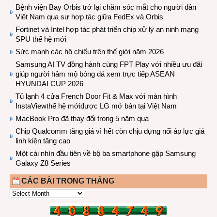
Bệnh viện Bay Orbis trở lại chăm sóc mắt cho người dân
Việt Nam qua sự hợp tác giữa FedEx và Orbis
Fortinet và Intel hợp tác phát triển chip xử lý an ninh mạng
SPU thế hệ mới
Sức mạnh các hộ chiếu trên thế giới năm 2026
Samsung AI TV đồng hành cùng FPT Play với nhiều ưu đãi
giúp người hâm mộ bóng đá xem trực tiếp ASEAN
HYUNDAI CUP 2026
Tủ lạnh 4 cửa French Door Fit & Max với màn hình
InstaViewthế hệ mớiđược LG mở bán tại Việt Nam
MacBook Pro đã thay đổi trong 5 năm qua
Chip Qualcomm tăng giá vì hết còn chịu đựng nổi áp lực giá
linh kiện tăng cao
Một cái nhìn đầu tiên về bộ ba smartphone gập Samsung
Galaxy Z8 Series
CÁC BÀI TRONG THÁNG
CÁC
BÀI
TRONG