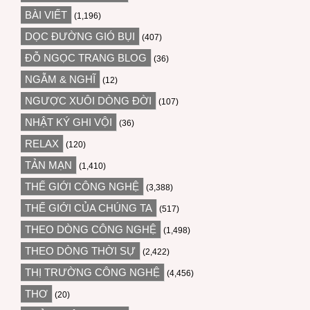
BÀI VIẾT
(1,196)
DỌC ĐƯỜNG GIÓ BỤI
(407)
ĐỖ NGỌC TRANG BLOG
(36)
NGẪM & NGHĨ
(12)
NGƯỢC XUÔI DÒNG ĐỜI
(107)
NHẬT KÝ GHI VỘI
(36)
RELAX
(120)
TẢN MẠN
(1,410)
THẾ GIỚI CÔNG NGHỆ
(3,388)
THẾ GIỚI CỦA CHÚNG TA
(517)
THEO DÒNG CÔNG NGHỆ
(1,498)
THEO DÒNG THỜI SỰ
(2,422)
THỊ TRƯỜNG CÔNG NGHỆ
(4,456)
THƠ
(20)