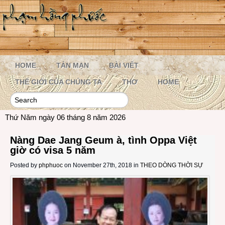
HOME
TẢN MẠN
BÀI VIẾT
THẾ GIỚI CỦA CHÚNG TA
THƠ
HOME
Thứ Năm ngày 06 tháng 8 năm 2026
Nàng Dae Jang Geum à, tình Oppa Việt
giờ có visa 5 năm
Posted by
phphuoc
on November 27th, 2018 in
THEO DÒNG THỜI SỰ