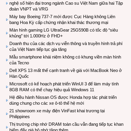
nghệ số hiện đại trong ngành Cao su Việt Nam giữa hai Tập
đoàn VNPT và VRG
Máy bay Boeing 737-7 mới được Cục Hàng không Liên
bang Hoa Kỳ cấp chứng nhận khai thác thương mại
Màn hình gaming LG UltraGear 25G590B có tốc độ “siêu
khủng” tới 1.000Hz ở FHD+
Doanh thu của các dịch vụ viễn thông và truyền hình trả phí
của Việt Nam tiếp tục gia tăng
Mẫu smartphone khái niệm không có khung viền màn hình
của Tecno
Dell XPS 13 mất thế cạnh tranh về giá với MacBook Neo ở
Hàn Quốc
Microsoft có kế hoạch phát triển WinUI 3 để làm máy tính
8GB RAM có thể chạy hiệu quả Windows 11
Hệ điều hành Nissan OS được Honda hợp tác phát triển
dùng chung cho các xe ô-tô thế hệ mới
21 showroom xe máy điện VinFast khai trương tại
Philippines
Thị trường chip nhớ DRAM toàn cầu vẫn đang tiếp tục khan
hiếm đẩy giá bộ nhớ tăng thêm