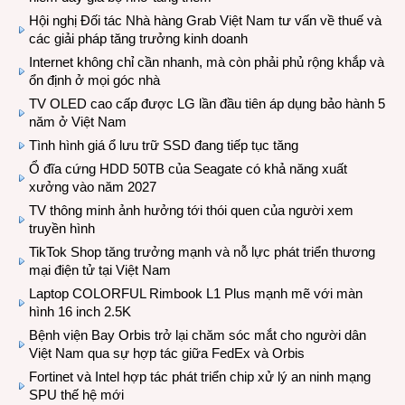
Hội nghị Đối tác Nhà hàng Grab Việt Nam tư vấn về thuế và
các giải pháp tăng trưởng kinh doanh
Internet không chỉ cần nhanh, mà còn phải phủ rộng khắp và
ổn định ở mọi góc nhà
TV OLED cao cấp được LG lần đầu tiên áp dụng bảo hành 5
năm ở Việt Nam
Tình hình giá ổ lưu trữ SSD đang tiếp tục tăng
Ổ đĩa cứng HDD 50TB của Seagate có khả năng xuất
xưởng vào năm 2027
TV thông minh ảnh hưởng tới thói quen của người xem
truyền hình
TikTok Shop tăng trưởng mạnh và nỗ lực phát triển thương
mại điện tử tại Việt Nam
Laptop COLORFUL Rimbook L1 Plus mạnh mẽ với màn
hình 16 inch 2.5K
Bệnh viện Bay Orbis trở lại chăm sóc mắt cho người dân
Việt Nam qua sự hợp tác giữa FedEx và Orbis
Fortinet và Intel hợp tác phát triển chip xử lý an ninh mạng
SPU thế hệ mới