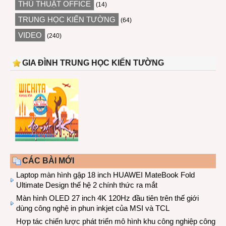
THỦ THUẬT OFFICE
(14)
TRUNG HỌC KIẾN TƯỜNG
(64)
VIDEO
(240)
GIA ĐÌNH TRUNG HỌC KIẾN TƯỜNG
CÁC BÀI MỚI
Laptop màn hình gập 18 inch HUAWEI MateBook Fold
Ultimate Design thế hệ 2 chính thức ra mắt
Màn hình OLED 27 inch 4K 120Hz đầu tiên trên thế giới
dùng công nghệ in phun inkjet của MSI và TCL
Hợp tác chiến lược phát triển mô hình khu công nghiệp công