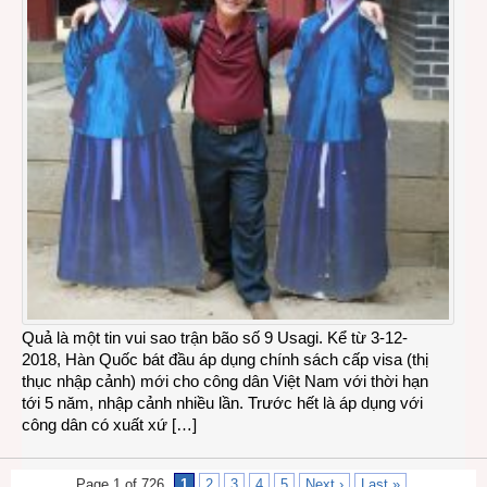
Quả là một tin vui sao trận bão số 9 Usagi. Kể từ 3-12-
2018, Hàn Quốc bát đầu áp dụng chính sách cấp visa (thị
thục nhập cảnh) mới cho công dân Việt Nam với thời hạn
tới 5 năm, nhập cảnh nhiều lần. Trước hết là áp dụng với
công dân có xuất xứ […]
Page 1 of 726
1
2
3
4
5
Next ›
Last »