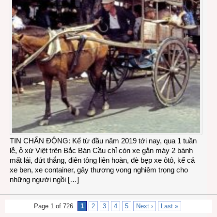
TIN CHẤN ĐỘNG: Kể từ đầu năm 2019 tới nay, qua 1 tuần
lễ, ỏ xứ Việt trên Bắc Bán Cầu chỉ còn xe gắn máy 2 bánh
mất lái, đứt thắng, điên tông liên hoàn, đè bẹp xe ôtô, kể cả
xe ben, xe container, gây thương vong nghiêm trọng cho
những người ngồi […]
Page 1 of 726
1
2
3
4
5
Next ›
Last »