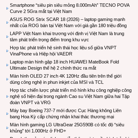
Smartphone “siêu pin siêu mỏng 8.000mAh” TECNO POVA
Curve 2 5Gra mắt tại Việt Nam
ASUS ROG Strix SCAR 18 (2026) – laptop gaming mạnh
nhất của ROG bán tại Việt Nam với giá gần 180 triệu đồng
LAPP Việt Nam khai trương với định vị Việt Nam là trung
tâm phát triển trọng điểm trong khu vực
Hợp tác phát triển hệ sinh thái học liệu số giữa VNPT
VinaPhone và Hiệp hội VAEDR
Laptop màn hình gập 18 inch HUAWEI MateBook Fold
Ultimate Design thế hệ 2 chính thức ra mắt
Màn hình OLED 27 inch 4K 120Hz đầu tiên trên thế giới
dùng công nghệ in phun inkjet của MSI và TCL
Hợp tác chiến lược phát triển mô hình khu công nghiệp công
nghệ số hiện đại trong ngành Cao su Việt Nam giữa hai Tập
đoàn VNPT và VRG
Máy bay Boeing 737-7 mới được Cục Hàng không Liên
bang Hoa Kỳ cấp chứng nhận khai thác thương mại
Màn hình gaming LG UltraGear 25G590B có tốc độ “siêu
khủng” tới 1.000Hz ở FHD+