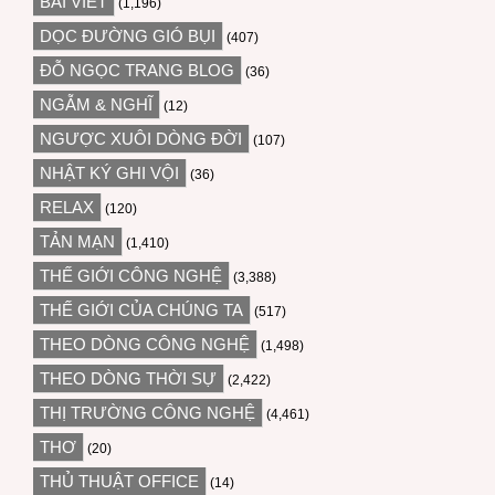
BÀI VIẾT
(1,196)
DỌC ĐƯỜNG GIÓ BỤI
(407)
ĐỖ NGỌC TRANG BLOG
(36)
NGẪM & NGHĨ
(12)
NGƯỢC XUÔI DÒNG ĐỜI
(107)
NHẬT KÝ GHI VỘI
(36)
RELAX
(120)
TẢN MẠN
(1,410)
THẾ GIỚI CÔNG NGHỆ
(3,388)
THẾ GIỚI CỦA CHÚNG TA
(517)
THEO DÒNG CÔNG NGHỆ
(1,498)
THEO DÒNG THỜI SỰ
(2,422)
THỊ TRƯỜNG CÔNG NGHỆ
(4,461)
THƠ
(20)
THỦ THUẬT OFFICE
(14)