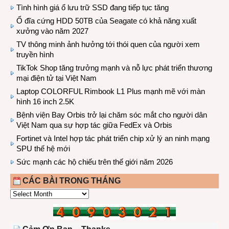
Tình hình giá ổ lưu trữ SSD đang tiếp tục tăng
Ổ đĩa cứng HDD 50TB của Seagate có khả năng xuất
xưởng vào năm 2027
TV thông minh ảnh hưởng tới thói quen của người xem
truyền hình
TikTok Shop tăng trưởng mạnh và nỗ lực phát triển thương
mại điện tử tại Việt Nam
Laptop COLORFUL Rimbook L1 Plus mạnh mẽ với màn
hình 16 inch 2.5K
Bệnh viện Bay Orbis trở lại chăm sóc mắt cho người dân
Việt Nam qua sự hợp tác giữa FedEx và Orbis
Fortinet và Intel hợp tác phát triển chip xử lý an ninh mạng
SPU thế hệ mới
Sức mạnh các hộ chiếu trên thế giới năm 2026
CÁC BÀI TRONG THÁNG
CÁC
BÀI
TRONG
THÁNG