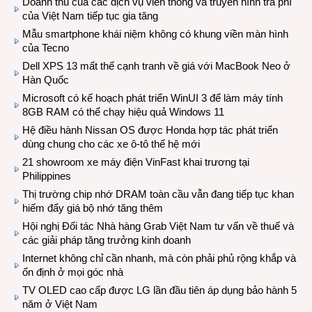
Doanh thu của các dịch vụ viễn thông và truyền hình trả phí
của Việt Nam tiếp tục gia tăng
Mẫu smartphone khái niệm không có khung viền màn hình
của Tecno
Dell XPS 13 mất thế cạnh tranh về giá với MacBook Neo ở
Hàn Quốc
Microsoft có kế hoạch phát triển WinUI 3 để làm máy tính
8GB RAM có thể chạy hiệu quả Windows 11
Hệ điều hành Nissan OS được Honda hợp tác phát triển
dùng chung cho các xe ô-tô thế hệ mới
21 showroom xe máy điện VinFast khai trương tại
Philippines
Thị trường chip nhớ DRAM toàn cầu vẫn đang tiếp tục khan
hiếm đẩy giá bộ nhớ tăng thêm
Hội nghị Đối tác Nhà hàng Grab Việt Nam tư vấn về thuế và
các giải pháp tăng trưởng kinh doanh
Internet không chỉ cần nhanh, mà còn phải phủ rộng khắp và
ổn định ở mọi góc nhà
TV OLED cao cấp được LG lần đầu tiên áp dụng bảo hành 5
năm ở Việt Nam