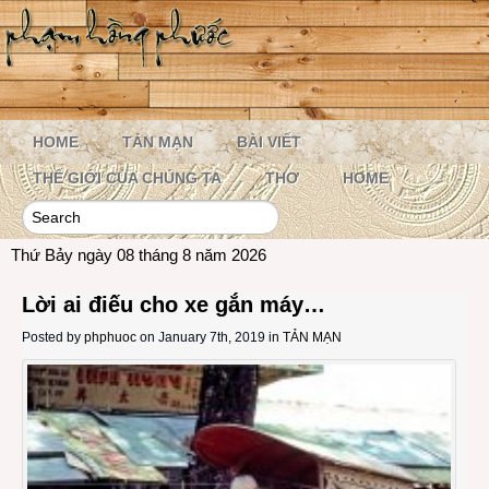
HOME
TẢN MẠN
BÀI VIẾT
THẾ GIỚI CỦA CHÚNG TA
THƠ
HOME
Thứ Bảy ngày 08 tháng 8 năm 2026
Lời ai điếu cho xe gắn máy…
Posted by
phphuoc
on January 7th, 2019 in
TẢN MẠN