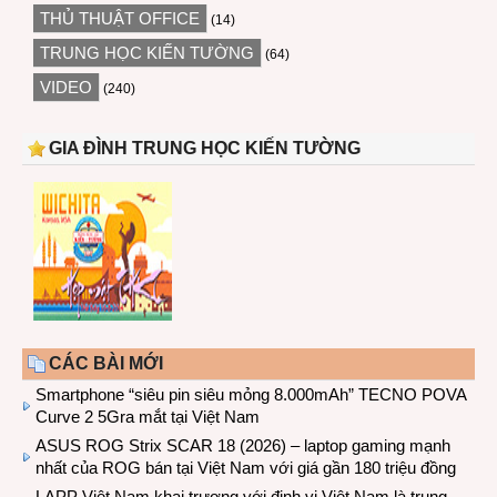
THỦ THUẬT OFFICE
(14)
TRUNG HỌC KIẾN TƯỜNG
(64)
VIDEO
(240)
GIA ĐÌNH TRUNG HỌC KIẾN TƯỜNG
CÁC BÀI MỚI
Smartphone “siêu pin siêu mỏng 8.000mAh” TECNO POVA
Curve 2 5Gra mắt tại Việt Nam
ASUS ROG Strix SCAR 18 (2026) – laptop gaming mạnh
nhất của ROG bán tại Việt Nam với giá gần 180 triệu đồng
LAPP Việt Nam khai trương với định vị Việt Nam là trung