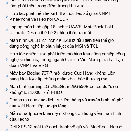
tâm phát triển trọng điểm trong khu vực
Hợp tác phát triển hệ sinh thái học liệu số giữa VNPT
VinaPhone và Hiệp hội VAEDR
Laptop màn hình gập 18 inch HUAWEI MateBook Fold
Ultimate Design thế hệ 2 chính thức ra mắt
Màn hình OLED 27 inch 4K 120Hz đầu tiên trên thế giới
dùng công nghệ in phun inkjet của MSI và TCL
Hợp tác chiến lược phát triển mô hình khu công nghiệp công
nghệ số hiện đại trong ngành Cao su Việt Nam giữa hai Tập
đoàn VNPT và VRG
Máy bay Boeing 737-7 mới được Cục Hàng không Liên
bang Hoa Kỳ cấp chứng nhận khai thác thương mại
Màn hình gaming LG UltraGear 25G590B có tốc độ “siêu
khủng” tới 1.000Hz ở FHD+
Doanh thu của các dịch vụ viễn thông và truyền hình trả phí
của Việt Nam tiếp tục gia tăng
Mẫu smartphone khái niệm không có khung viền màn hình
của Tecno
Dell XPS 13 mất thế cạnh tranh về giá với MacBook Neo ở