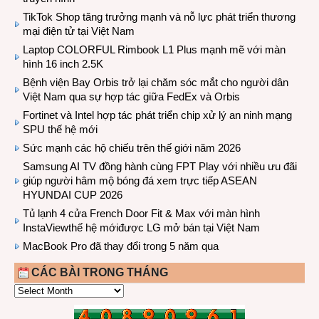
TikTok Shop tăng trưởng mạnh và nỗ lực phát triển thương
mại điện tử tại Việt Nam
Laptop COLORFUL Rimbook L1 Plus mạnh mẽ với màn
hình 16 inch 2.5K
Bệnh viện Bay Orbis trở lại chăm sóc mắt cho người dân
Việt Nam qua sự hợp tác giữa FedEx và Orbis
Fortinet và Intel hợp tác phát triển chip xử lý an ninh mạng
SPU thế hệ mới
Sức mạnh các hộ chiếu trên thế giới năm 2026
Samsung AI TV đồng hành cùng FPT Play với nhiều ưu đãi
giúp người hâm mộ bóng đá xem trực tiếp ASEAN
HYUNDAI CUP 2026
Tủ lạnh 4 cửa French Door Fit & Max với màn hình
InstaViewthế hệ mớiđược LG mở bán tại Việt Nam
MacBook Pro đã thay đổi trong 5 năm qua
CÁC BÀI TRONG THÁNG
CÁC
BÀI
TRONG