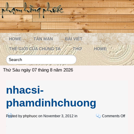
HOME
TẢN MẠN
BÀI VIẾT
THẾ GIỚI CỦA CHÚNG TA
THƠ
HOME
Thứ Sáu ngày 07 tháng 8 năm 2026
nhacsi-
phamdinhchuong
on
Posted by
phphuoc
on November 3, 2012 in
Comments Off
nhacs
pham