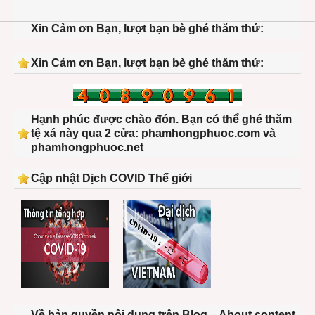
Xin Cảm ơn Bạn, lượt bạn bè ghé thăm thứ:
Xin Cảm ơn Bạn, lượt bạn bè ghé thăm thứ:
Hạnh phúc được chào đón. Bạn có thể ghé thăm
tệ xá này qua 2 cửa: phamhongphuoc.com và
phamhongphuoc.net
Cập nhật Dịch COVID Thế giới
Về bản quyền nội dung trên Blog – About content