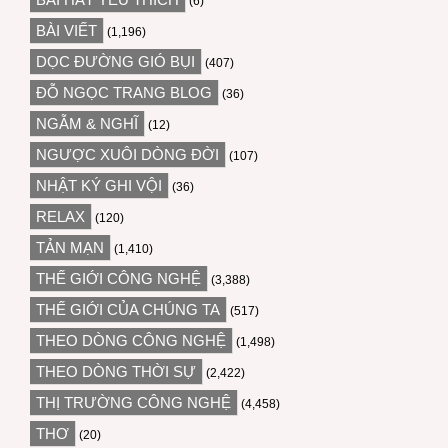
(6)
BÀI VIẾT
(1,196)
DỌC ĐƯỜNG GIÓ BỤI
(407)
ĐỖ NGỌC TRANG BLOG
(36)
NGẪM & NGHĨ
(12)
NGƯỢC XUÔI DÒNG ĐỜI
(107)
NHẬT KÝ GHI VỘI
(36)
RELAX
(120)
TẢN MẠN
(1,410)
THẾ GIỚI CÔNG NGHỆ
(3,388)
THẾ GIỚI CỦA CHÚNG TA
(517)
THEO DÒNG CÔNG NGHỆ
(1,498)
THEO DÒNG THỜI SỰ
(2,422)
THỊ TRƯỜNG CÔNG NGHỆ
(4,458)
THƠ
(20)