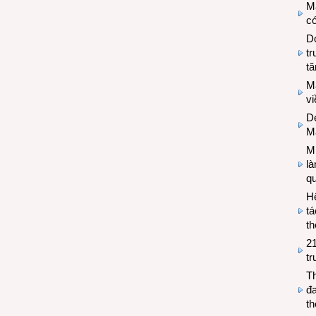
M
có
Do
tr
tă
M
v
De
M
Mi
l
q
H
tá
th
2
tr
T
đa
t