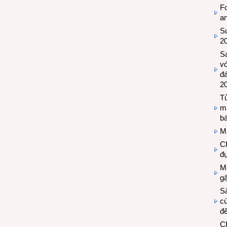
Fo
a
Sứ
2
S
vớ
đ
2
Tủ
m
bá
M
Ch
đự
Mộ
g
S
cù
đế
C