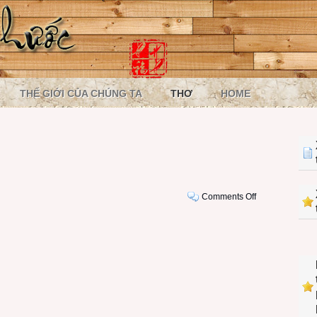
THẾ GIỚI CỦA CHÚNG TA
THƠ
HOME
on
Comments Off
8-
3