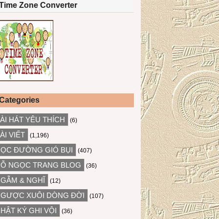
Time Zone Converter
Categories
ÀI HÁT YÊU THÍCH
(6)
ÀI VIẾT
(1,196)
ỌC ĐƯỜNG GIÓ BỤI
(407)
Ỗ NGỌC TRANG BLOG
(36)
GẪM & NGHĨ
(12)
GƯỢC XUÔI DÒNG ĐỜI
(107)
HẬT KÝ GHI VỘI
(36)