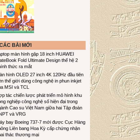
CÁC BÀI MỚI
aptop màn hình gập 18 inch HUAWEI
teBook Fold Ultimate Design thế hệ 2
ính thức ra mắt
àn hình OLED 27 inch 4K 120Hz đầu tiên
ên thế giới dùng công nghệ in phun inkjet
ủa MSI và TCL
p tác chiến lược phát triển mô hình khu
ng nghiệp công nghệ số hiện đại trong
gành Cao su Việt Nam giữa hai Tập đoàn
NPT và VRG
áy bay Boeing 737-7 mới được Cục Hàng
hông Liên bang Hoa Kỳ cấp chứng nhận
ai thác thương mại