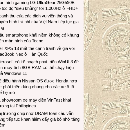
àn hình gaming LG UltraGear 25G590B
 tốc độ “siêu khủng” tới 1.000Hz ở FHD+
anh thu của các dịch vụ viễn thông và
uyền hình trả phí của Việt Nam tiếp tục gia
ng
ẫu smartphone khái niệm không có khung
iền màn hình của Tecno
ll XPS 13 mất thế cạnh tranh về giá với
acBook Neo ở Hàn Quốc
crosoft có kế hoạch phát triển WinUI 3 để
àm máy tính 8GB RAM có thể chạy hiệu
uả Windows 11
ệ điều hành Nissan OS được Honda hợp
c phát triển dùng chung cho các xe ô-tô
ế hệ mới
1 showroom xe máy điện VinFast khai
ương tại Philippines
hị trường chip nhớ DRAM toàn cầu vẫn
ng tiếp tục khan hiếm đẩy giá bộ nhớ tăng
hêm