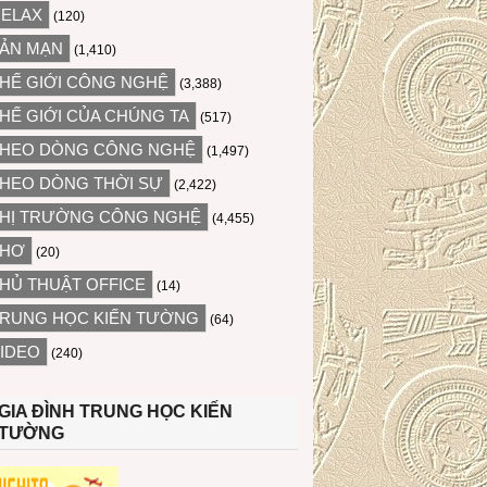
ELAX
(120)
ẢN MẠN
(1,410)
HẾ GIỚI CÔNG NGHỆ
(3,388)
HẾ GIỚI CỦA CHÚNG TA
(517)
HEO DÒNG CÔNG NGHỆ
(1,497)
HEO DÒNG THỜI SỰ
(2,422)
HỊ TRƯỜNG CÔNG NGHỆ
(4,455)
THƠ
(20)
HỦ THUẬT OFFICE
(14)
RUNG HỌC KIẾN TƯỜNG
(64)
IDEO
(240)
GIA ĐÌNH TRUNG HỌC KIẾN
TƯỜNG