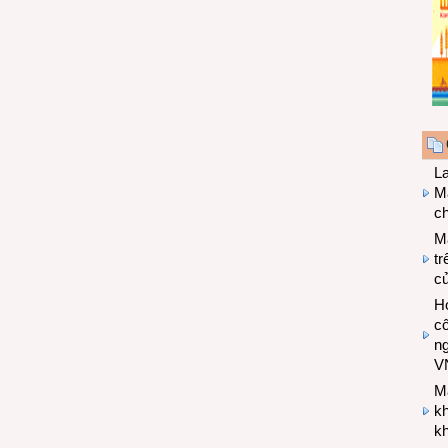
L
Ma
ch
M
tr
c
Hợ
cô
n
V
M
k
kh