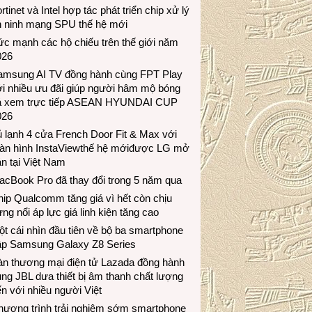
rtinet và Intel hợp tác phát triển chip xử lý
n ninh mạng SPU thế hệ mới
c mạnh các hộ chiếu trên thế giới năm
026
amsung AI TV đồng hành cùng FPT Play
i nhiều ưu đãi giúp người hâm mộ bóng
á xem trực tiếp ASEAN HYUNDAI CUP
026
 lạnh 4 cửa French Door Fit & Max với
àn hình InstaViewthế hệ mớiđược LG mở
n tại Việt Nam
acBook Pro đã thay đổi trong 5 năm qua
ip Qualcomm tăng giá vì hết còn chịu
ng nổi áp lực giá linh kiện tăng cao
t cái nhìn đầu tiên về bộ ba smartphone
ập Samsung Galaxy Z8 Series
àn thương mại điện tử Lazada đồng hành
ng JBL dưa thiết bị âm thanh chất lượng
n với nhiều người Việt
hương trình trải nghiệm sớm smartphone