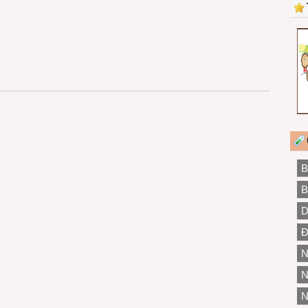
B
B
D
Đ
N
N
N