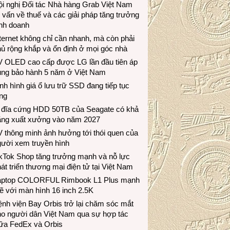
i nghị Đối tác Nhà hàng Grab Việt Nam
 vấn về thuế và các giải pháp tăng trưởng
inh doanh
ternet không chỉ cần nhanh, mà còn phải
ủ rộng khắp và ổn định ở mọi góc nhà
V OLED cao cấp được LG lần đầu tiên áp
ụng bảo hành 5 năm ở Việt Nam
nh hình giá ổ lưu trữ SSD đang tiếp tục
ng
 đĩa cứng HDD 50TB của Seagate có khả
ăng xuất xưởng vào năm 2027
 thông minh ảnh hưởng tới thói quen của
gười xem truyền hình
ikTok Shop tăng trưởng mạnh và nỗ lực
át triển thương mại điện tử tại Việt Nam
aptop COLORFUL Rimbook L1 Plus mạnh
 với màn hình 16 inch 2.5K
nh viện Bay Orbis trở lại chăm sóc mắt
ho người dân Việt Nam qua sự hợp tác
iữa FedEx và Orbis