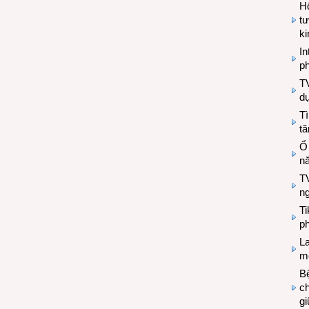
Hộ
tư
k
In
ph
T
d
Tì
tă
Ổ
n
TV
n
T
ph
L
mẽ
Bệ
c
g