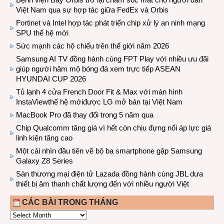
Việt Nam qua sự hợp tác giữa FedEx và Orbis
Fortinet và Intel hợp tác phát triển chip xử lý an ninh mạng
SPU thế hệ mới
Sức mạnh các hộ chiếu trên thế giới năm 2026
Samsung AI TV đồng hành cùng FPT Play với nhiều ưu đãi
giúp người hâm mộ bóng đá xem trực tiếp ASEAN
HYUNDAI CUP 2026
Tủ lạnh 4 cửa French Door Fit & Max với màn hình
InstaViewthế hệ mớiđược LG mở bán tại Việt Nam
MacBook Pro đã thay đổi trong 5 năm qua
Chip Qualcomm tăng giá vì hết còn chịu đựng nổi áp lực giá
linh kiện tăng cao
Một cái nhìn đầu tiên về bộ ba smartphone gập Samsung
Galaxy Z8 Series
Sàn thương mại điện tử Lazada đồng hành cùng JBL dưa
thiết bị âm thanh chất lượng đến với nhiều người Việt
CÁC BÀI TRONG THÁNG
CÁC