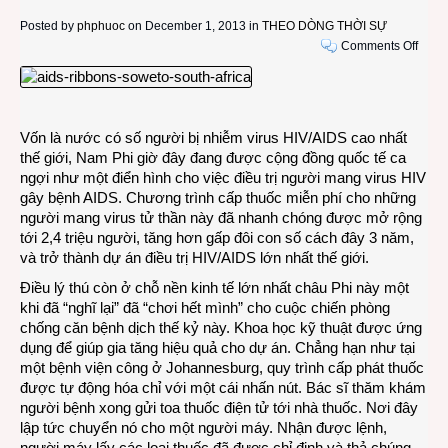
Posted by
phphuoc
on December 1, 2013 in
THEO DÒNG THỜI SỰ
on
Comments Off
Nhữn
bài
học
từ
Vốn là nước có số người bị nhiễm virus HIV/AIDS cao nhất
chươ
thế giới, Nam Phi giờ đây đang được cộng đồng quốc tế ca
trình
ngợi như một điển hình cho việc điều trị người mang virus HIV
phòn
gây bệnh AIDS. Chương trình cấp thuốc miễn phí cho những
chốn
người mang virus tử thần này đã nhanh chóng được mở rộng
HIV/
tới 2,4 triệu người, tăng hơn gấp đôi con số cách đây 3 năm,
ở
và trở thành dự án điều trị HIV/AIDS lớn nhất thế giới.
Nam
Phi
Điều lý thú còn ở chỗ nền kinh tế lớn nhất châu Phi này một
khi đã “nghĩ lại” đã “chơi hết mình” cho cuộc chiến phòng
chống căn bệnh dịch thế kỷ này. Khoa học kỹ thuật được ứng
dụng để giúp gia tăng hiệu quả cho dự án. Chẳng hạn như tại
một bệnh viện công ở Johannesburg, quy trình cấp phát thuốc
được tự động hóa chỉ với một cái nhấn nút. Bác sĩ thăm khám
người bệnh xong gửi toa thuốc điện tử tới nhà thuốc. Nơi đây
lập tức chuyển nó cho một người máy. Nhận được lệnh,
người máy lấy các loại thuốc đã được chỉ định và thả chúng