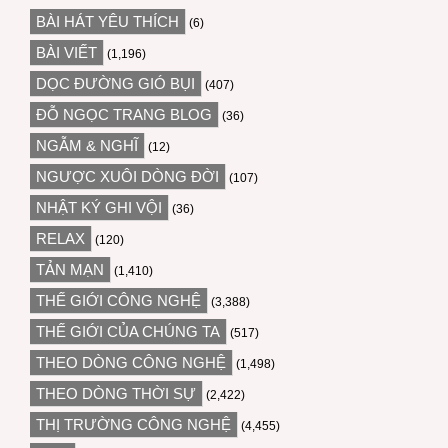
BÀI HÁT YÊU THÍCH
(6)
BÀI VIẾT
(1,196)
DỌC ĐƯỜNG GIÓ BỤI
(407)
ĐỖ NGỌC TRANG BLOG
(36)
NGẪM & NGHĨ
(12)
NGƯỢC XUÔI DÒNG ĐỜI
(107)
NHẬT KÝ GHI VỘI
(36)
RELAX
(120)
TẢN MẠN
(1,410)
THẾ GIỚI CÔNG NGHỆ
(3,388)
THẾ GIỚI CỦA CHÚNG TA
(517)
THEO DÒNG CÔNG NGHỆ
(1,498)
THEO DÒNG THỜI SỰ
(2,422)
THỊ TRƯỜNG CÔNG NGHỆ
(4,455)