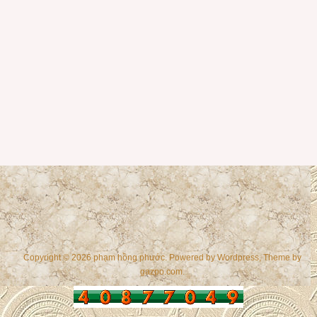
Copyright © 2026 phạm hồng phước. Powered by
Wordpress
, Theme by
gazpo.com
.