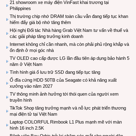
21 showroom xe máy điện VinFast khai trương tại
Philippines
Thị trường chip nhớ DRAM toàn cầu vẫn đang tiếp tục khan
hiếm đẩy giá bộ nhớ tăng thêm
Hội nghị Đối tác Nhà hàng Grab Việt Nam tư vấn về thuế và
các giải pháp tăng trưởng kinh doanh
Internet không chỉ cần nhanh, mà còn phải phủ rộng khắp và
ổn định ở mọi góc nhà
TV OLED cao cấp được LG lần đầu tiên áp dụng bảo hành 5
năm ở Việt Nam
Tình hình giá ổ lưu trữ SSD đang tiếp tục tăng
Ổ đĩa cứng HDD 50TB của Seagate có khả năng xuất
xưởng vào năm 2027
TV thông minh ảnh hưởng tới thói quen của người xem
truyền hình
TikTok Shop tăng trưởng mạnh và nỗ lực phát triển thương
mại điện tử tại Việt Nam
Laptop COLORFUL Rimbook L1 Plus mạnh mẽ với màn
hình 16 inch 2.5K
Bệnh viện Bay Orbis trở lại chăm sóc mắt cho người dân