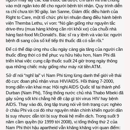
vào một ngăn kéo để cho người bệnh tới nhận. Quy trình diễn
ra chỉ chưa tới 90 giây. Ian Sanne, Giám đốc điều hành của
Right to Care, một tổ chức phi lợi nhuận đang điều hành bệnh
viện Themba Lethu, ví von: “Nó gần giống như nguyên tắc
drive-thru (mua hàng không cần rời khỏi xe) của chuỗi nhà
hàng fast-food McDonald’s. Bác sĩ ra y lệnh và vào lúc người
bệnh đi sang cửa sổ kế tiếp thì thuốc đã có sẵn rồi.”
Để có thể đáp ứng nhu cầu ngày càng gia tăng của người cần
thuốc đồng thời có thể phục vụ hữu hiệu hơn, Nam Phi đã
triển khai việc cung cấp thuốc suốt 24 giờ trong ngày thông
qua những chiếc máy giống như máy rút tiền ATM.
Sở dĩ nói “nghĩ lại” vì Nam Phi từng lừng danh thế giới về thái
độ cực đoan phủ nhận virus HIV/AIDS. Hồi tháng 7-2000,
trong diễn văn khai mạc Hội nghị AIDS Quốc tế tại thành phố
Durban (Nam Phi), Tổng thống nước chủ nhà Thabo Mbeki đã
gây sửng sốt khi chẳng hề đề cập gì tới virus HIV hay bệnh
AIDS. Thay vào đó, ông tập trung nói về tình trạng cực nghèo
ở châu Phi và coi đó như nguyên nhân chính khiến người dân
bị suy nhược dẫn tới bị suy thoái hệ miễn dịch. Trong suốt 9
năm cầm quyền (từ 1999 tới 2008), vị tổng thống thứ 2 của
Nam Phi thời hậu apartheid vẫn khăng khăng với quan điểm: