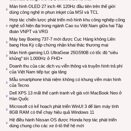
Màn hình OLED 27 inch 4K 120Hz đầu tiên trên thế giới
dùng công nghệ in phun inkjet của MSI và TCL
Hợp tác chiến lược phát triển mô hình khu công nghiệp công
nghệ số hiện đại trong ngành Cao su Việt Nam giữa hai Tập
đoàn VNPT và VRG
Máy bay Boeing 737-7 mới được Cục Hàng không Liên
bang Hoa Kỳ cấp chứng nhận khai thác thương mại
Màn hình gaming LG UltraGear 25G590B có tốc độ “siêu
khủng” tới 1.000Hz ở FHD+
Doanh thu của các dịch vụ viễn thông và truyền hình trả phí
của Việt Nam tiếp tục gia tăng
Mẫu smartphone khái niệm không có khung viền màn hình
của Tecno
Dell XPS 13 mất thế cạnh tranh về giá với MacBook Neo ở
Hàn Quốc
Microsoft có kế hoạch phát triển WinUI 3 để làm máy tính
8GB RAM có thể chạy hiệu quả Windows 11
Hệ điều hành Nissan OS được Honda hợp tác phát triển
dùng chung cho các xe ô-tô thế hệ mới