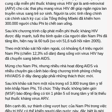
cung cấp miễn phí thuốc kháng virus HIV gọi là anti-retroviral
(ARV) cho các thai phụ mang virus HIV để giúp ngăn ngừa lan
truyền virus sang trẻ sơ sinh. Người ta ước tính rằng chính
cái chính sách kỳ cục của Tổng thống Mbeki đã khiến hơn
300.000 người châu Phi bị chết oan uổng.
Sau khi chương trình cấp phát miễn phí thuốc kháng HIV
được đẩy mạnh, tuổi thọ bình quân của người dân Nam Phi đã
tăng lên, hiện nay là 60 tuổi (so với 51,6 tuổi hồi năm 2005).
Theo một khảo sát hồi năm ngoái, có khoảng 6,4 triệu người
Nam Phi (chiếm 12,3% số dân) đang sống với virus HIV hay
đã chuyển sang bệnh AIDS.
Mừng cho Nam Phi, nhưng nhiều nhà hoạt động AIDS và
nhiều chuyên gia cảnh báo rằng chương trình phòng chống
HIV/AIDS ở đây đang gặp phải những thách thức mới.
Sau khi khảo sát hơn một nửa trong số 3.800 trung tâm y tế
trên khắp Nam Phi, Tổ chức Thầy thuốc không biên giới
(MSF) báo động rằng có tới 1 phần 5 số trung tâm y tế bị thiếu
hụt thuốc kháng virus ARV.
Bên cạnh đó, sự thành công vượt bực của Nam Phi trong việc
điều trị HIV có thể khiến người dân nước này, đặc biệt là giới