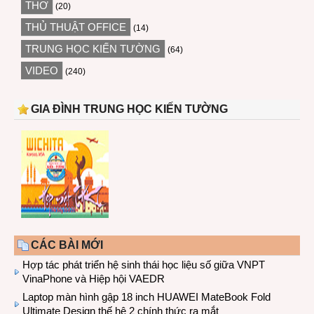
THƠ
(20)
THỦ THUẬT OFFICE
(14)
TRUNG HỌC KIẾN TƯỜNG
(64)
VIDEO
(240)
GIA ĐÌNH TRUNG HỌC KIẾN TƯỜNG
CÁC BÀI MỚI
Hợp tác phát triển hệ sinh thái học liệu số giữa VNPT
VinaPhone và Hiệp hội VAEDR
Laptop màn hình gập 18 inch HUAWEI MateBook Fold
Ultimate Design thế hệ 2 chính thức ra mắt