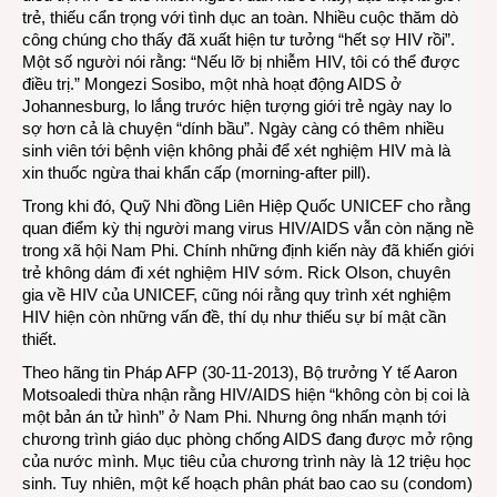
trẻ, thiếu cẩn trọng với tình dục an toàn. Nhiều cuộc thăm dò
công chúng cho thấy đã xuất hiện tư tưởng “hết sợ HIV rồi”.
Một số người nói rằng: “Nếu lỡ bị nhiễm HIV, tôi có thể được
điều trị.” Mongezi Sosibo, một nhà hoạt động AIDS ở
Johannesburg, lo lắng trước hiện tượng giới trẻ ngày nay lo
sợ hơn cả là chuyện “dính bầu”. Ngày càng có thêm nhiều
sinh viên tới bệnh viện không phải để xét nghiệm HIV mà là
xin thuốc ngừa thai khẩn cấp (morning-after pill).
Trong khi đó, Quỹ Nhi đồng Liên Hiệp Quốc UNICEF cho rằng
quan điểm kỳ thị người mang virus HIV/AIDS vẫn còn nặng nề
trong xã hội Nam Phi. Chính những định kiến này đã khiến giới
trẻ không dám đi xét nghiệm HIV sớm. Rick Olson, chuyên
gia về HIV của UNICEF, cũng nói rằng quy trình xét nghiệm
HIV hiện còn những vấn đề, thí dụ như thiếu sự bí mật cần
thiết.
Theo hãng tin Pháp AFP (30-11-2013), Bộ trưởng Y tế Aaron
Motsoaledi thừa nhận rằng HIV/AIDS hiện “không còn bị coi là
một bản án tử hình” ở Nam Phi. Nhưng ông nhấn mạnh tới
chương trình giáo dục phòng chống AIDS đang được mở rộng
của nước mình. Mục tiêu của chương trình này là 12 triệu học
sinh. Tuy nhiên, một kế hoạch phân phát bao cao su (condom)