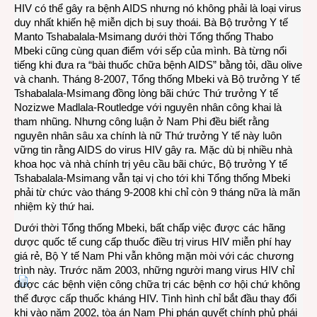
HIV có thể gây ra bệnh AIDS nhưng nó không phải là loại virus
duy nhất khiến hệ miễn dịch bị suy thoái. Bà Bộ trưởng Y tế
Manto Tshabalala-Msimang dưới thời Tổng thống Thabo
Mbeki cũng cùng quan điểm với sếp của mình. Bà từng nổi
tiếng khi đưa ra “bài thuốc chữa bệnh AIDS” bằng tỏi, dầu olive
và chanh. Tháng 8-2007, Tổng thống Mbeki và Bộ trưởng Y tế
Tshabalala-Msimang đồng lòng bãi chức Thứ trưởng Y tế
Nozizwe Madlala-Routledge với nguyên nhân công khai là
tham nhũng. Nhưng công luận ở Nam Phi đều biết rằng
nguyên nhân sâu xa chính là nữ Thứ trưởng Y tế này luôn
vững tin rằng AIDS do virus HIV gây ra. Mặc dù bị nhiều nhà
khoa học và nhà chính trị yêu cầu bãi chức, Bộ trưởng Y tế
Tshabalala-Msimang vẫn tại vị cho tới khi Tổng thống Mbeki
phải từ chức vào tháng 9-2008 khi chỉ còn 9 tháng nữa là mãn
nhiệm kỳ thứ hai.
Dưới thời Tổng thống Mbeki, bất chấp việc được các hãng
dược quốc tế cung cấp thuốc điều trị virus HIV miễn phí hay
giá rẻ, Bộ Y tế Nam Phi vẫn không mặn mòi với các chương
trình này. Trước năm 2003, những người mang virus HIV chỉ
được các bệnh viện công chữa trị các bệnh cơ hội chứ không
thể được cấp thuốc kháng HIV. Tình hình chỉ bắt đầu thay đổi
khi vào năm 2002, tòa án Nam Phi phán quyết chính phủ phái