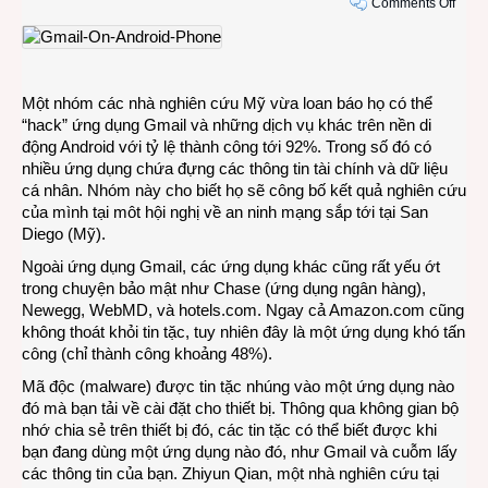
on
Comments Off
Ứng
dụng
Gmai
trên
Một nhóm các nhà nghiên cứu Mỹ vừa loan báo họ có thể
Andro
“hack” ứng dụng Gmail và những dịch vụ khác trên nền di
quá
động Android với tỷ lệ thành công tới 92%. Trong số đó có
dễ
nhiều ứng dụng chứa đựng các thông tin tài chính và dữ liệu
chết
cá nhân. Nhóm này cho biết họ sẽ công bố kết quả nghiên cứu
vì
của mình tại môt hội nghị về an ninh mạng sắp tới tại San
tin
Diego (Mỹ).
tặc
Ngoài ứng dụng Gmail, các ứng dụng khác cũng rất yếu ớt
trong chuyện bảo mật như Chase (ứng dụng ngân hàng),
Newegg, WebMD, và hotels.com. Ngay cả Amazon.com cũng
không thoát khỏi tin tặc, tuy nhiên đây là một ứng dụng khó tấn
công (chỉ thành công khoảng 48%).
Mã độc (malware) được tin tặc nhúng vào một ứng dụng nào
đó mà bạn tải về cài đặt cho thiết bị. Thông qua không gian bộ
nhớ chia sẻ trên thiết bị đó, các tin tặc có thể biết được khi
bạn đang dùng một ứng dụng nào đó, như Gmail và cuỗm lấy
các thông tin của bạn. Zhiyun Qian, một nhà nghiên cứu tại