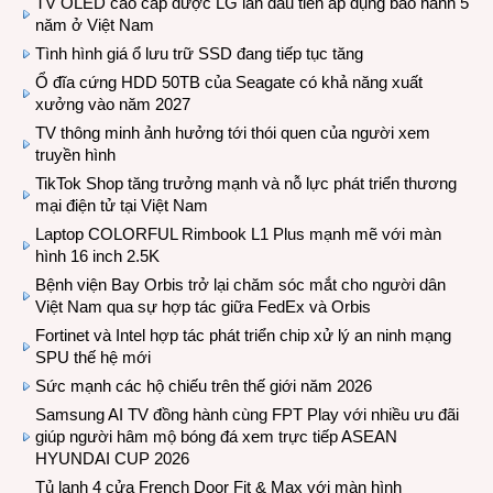
TV OLED cao cấp được LG lần đầu tiên áp dụng bảo hành 5
năm ở Việt Nam
Tình hình giá ổ lưu trữ SSD đang tiếp tục tăng
Ổ đĩa cứng HDD 50TB của Seagate có khả năng xuất
xưởng vào năm 2027
TV thông minh ảnh hưởng tới thói quen của người xem
truyền hình
TikTok Shop tăng trưởng mạnh và nỗ lực phát triển thương
mại điện tử tại Việt Nam
Laptop COLORFUL Rimbook L1 Plus mạnh mẽ với màn
hình 16 inch 2.5K
Bệnh viện Bay Orbis trở lại chăm sóc mắt cho người dân
Việt Nam qua sự hợp tác giữa FedEx và Orbis
Fortinet và Intel hợp tác phát triển chip xử lý an ninh mạng
SPU thế hệ mới
Sức mạnh các hộ chiếu trên thế giới năm 2026
Samsung AI TV đồng hành cùng FPT Play với nhiều ưu đãi
giúp người hâm mộ bóng đá xem trực tiếp ASEAN
HYUNDAI CUP 2026
Tủ lạnh 4 cửa French Door Fit & Max với màn hình