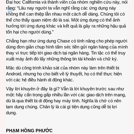
Đại học California và thành viên của nhóm nghiên cứu này, nói
rằng: “Lâu nay người ta vẫn nghĩ rằng các ứng dụng này
không thể can thiệp lẫn nhau một cách dễ dàng. Chúng tôi có
thể cho thấy quan niệm đó là sai. Một ứng dụng có thể ảnh
hưởng tới ứng dụng khác và kết quả là gây ra những hậu quả
tổn hại cho người dùng.”
Chẳng hạn như ứng dụng Chase có tính năng cho phép người
dùng đơn giản chụp hình tấm séc tiền gửi ngân hàng của mình
thay vì trực tiếp tới giao dịch tại ngân hàng. Tin tặc có thể truy
xuất máy ảnh đó lấy những thông tin tài khoản và chữ ký.
Mặc dù công trình khảo sát của nhóm này làm trên thiết bị
Android, nhưng họ cho biết về lý thuyết, họ có thể thực hiện
với các hệ điều hành di động khác.
Vậy lời khuyên ở đây là gì? Vẫn là lời khuyên trước sau như
một: hãy cẩn trọng gấp nhiều lần với các giao dịch trên mạng,
dù là qua thiết bị di động hay máy tính. Nghĩa là chớ có nên
lạm dụng chúng. Chân lý là cái gì tiện dụng cũng dễ bị lợi
dụng.
PHẠM HỒNG PHƯỚC