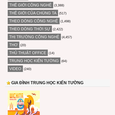
THẾ GIỚI CÔNG NGHỆ
(3,388)
THẾ GIỚI CỦA CHÚNG TA
(517)
THEO DÒNG CÔNG NGHỆ
(1,498)
THEO DÒNG THỜI SỰ
(2,422)
THỊ TRƯỜNG CÔNG NGHỆ
(4,457)
THƠ
(20)
THỦ THUẬT OFFICE
(14)
TRUNG HỌC KIẾN TƯỜNG
(64)
VIDEO
(240)
GIA ĐÌNH TRUNG HỌC KIẾN TƯỜNG