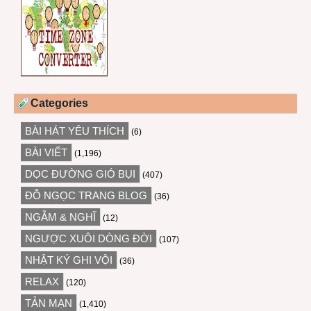
Categories
BÀI HÁT YÊU THÍCH
(6)
BÀI VIẾT
(1,196)
DỌC ĐƯỜNG GIÓ BỤI
(407)
ĐỖ NGỌC TRANG BLOG
(36)
NGẪM & NGHĨ
(12)
NGƯỢC XUÔI DÒNG ĐỜI
(107)
NHẬT KÝ GHI VỘI
(36)
RELAX
(120)
TẢN MẠN
(1,410)