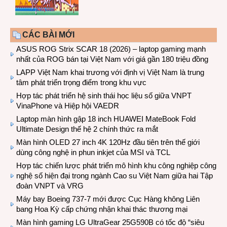
CÁC BÀI MỚI
ASUS ROG Strix SCAR 18 (2026) – laptop gaming mạnh
nhất của ROG bán tại Việt Nam với giá gần 180 triệu đồng
LAPP Việt Nam khai trương với định vị Việt Nam là trung
tâm phát triển trọng điểm trong khu vực
Hợp tác phát triển hệ sinh thái học liệu số giữa VNPT
VinaPhone và Hiệp hội VAEDR
Laptop màn hình gập 18 inch HUAWEI MateBook Fold
Ultimate Design thế hệ 2 chính thức ra mắt
Màn hình OLED 27 inch 4K 120Hz đầu tiên trên thế giới
dùng công nghệ in phun inkjet của MSI và TCL
Hợp tác chiến lược phát triển mô hình khu công nghiệp công
nghệ số hiện đại trong ngành Cao su Việt Nam giữa hai Tập
đoàn VNPT và VRG
Máy bay Boeing 737-7 mới được Cục Hàng không Liên
bang Hoa Kỳ cấp chứng nhận khai thác thương mại
Màn hình gaming LG UltraGear 25G590B có tốc độ “siêu