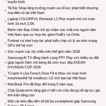
truyền hình
TikTok Shop tăng trưởng mạnh và nỗ lực phát triển thương
mại điện tử tại Việt Nam
Laptop COLORFUL Rimbook L1 Plus mạnh mẽ với màn
hình 16 inch 2.5K
Bệnh viện Bay Orbis trở lại chăm sóc mắt cho người dân
Việt Nam qua sự hợp tác giữa FedEx và Orbis
Fortinet và Intel hợp tác phát triển chip xử lý an ninh mạng
SPU thế hệ mới
Sức mạnh các hộ chiếu trên thế giới năm 2026
Samsung AI TV đồng hành cùng FPT Play với nhiều ưu đãi
giúp người hâm mộ bóng đá xem trực tiếp ASEAN
HYUNDAI CUP 2026
Tủ lạnh 4 cửa French Door Fit & Max với màn hình
InstaViewthế hệ mớiđược LG mở bán tại Việt Nam
MacBook Pro đã thay đổi trong 5 năm qua
Chip Qualcomm tăng giá vì hết còn chịu đựng nổi áp lực giá
linh kiện tăng cao
Một cái nhìn đầu tiên về bộ ba smartphone gập Samsung
Galaxy Z8 Series