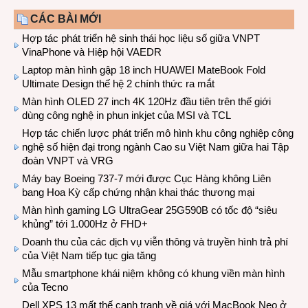
CÁC BÀI MỚI
Hợp tác phát triển hệ sinh thái học liệu số giữa VNPT
VinaPhone và Hiệp hội VAEDR
Laptop màn hình gập 18 inch HUAWEI MateBook Fold
Ultimate Design thế hệ 2 chính thức ra mắt
Màn hình OLED 27 inch 4K 120Hz đầu tiên trên thế giới
dùng công nghệ in phun inkjet của MSI và TCL
Hợp tác chiến lược phát triển mô hình khu công nghiệp công
nghệ số hiện đại trong ngành Cao su Việt Nam giữa hai Tập
đoàn VNPT và VRG
Máy bay Boeing 737-7 mới được Cục Hàng không Liên
bang Hoa Kỳ cấp chứng nhận khai thác thương mại
Màn hình gaming LG UltraGear 25G590B có tốc độ “siêu
khủng” tới 1.000Hz ở FHD+
Doanh thu của các dịch vụ viễn thông và truyền hình trả phí
của Việt Nam tiếp tục gia tăng
Mẫu smartphone khái niệm không có khung viền màn hình
của Tecno
Dell XPS 13 mất thế cạnh tranh về giá với MacBook Neo ở