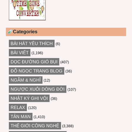
Categories
BÀI HÁT YÊU THÍCH
(6)
BÀI VIẾT
(1,196)
DỌC ĐƯỜNG GIÓ BỤI
(407)
ĐỖ NGỌC TRANG BLOG
(36)
NGẪM & NGHĨ
(12)
NGƯỢC XUÔI DÒNG ĐỜI
(107)
NHẬT KÝ GHI VỘI
(36)
RELAX
(120)
TẢN MẠN
(1,410)
THẾ GIỚI CÔNG NGHỆ
(3,388)