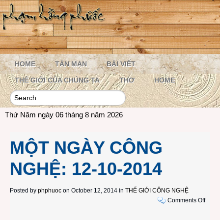
HOME
TẢN MẠN
BÀI VIẾT
THẾ GIỚI CỦA CHÚNG TA
THƠ
HOME
Thứ Năm ngày 06 tháng 8 năm 2026
MỘT NGÀY CÔNG
NGHỆ: 12-10-2014
Posted by
phphuoc
on October 12, 2014 in
THẾ GIỚI CÔNG NGHỆ
on
Comments Off
MỘT
NGÀ