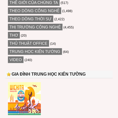
THẾ GIỚI CỦA CHÚNG TA
(517)
THEO DÒNG CÔNG NGHỆ
(1,498)
THEO DÒNG THỜI SỰ
(2,422)
THỊ TRƯỜNG CÔNG NGHỆ
(4,455)
THƠ
(20)
THỦ THUẬT OFFICE
(14)
TRUNG HỌC KIẾN TƯỜNG
(64)
VIDEO
(240)
GIA ĐÌNH TRUNG HỌC KIẾN TƯỜNG