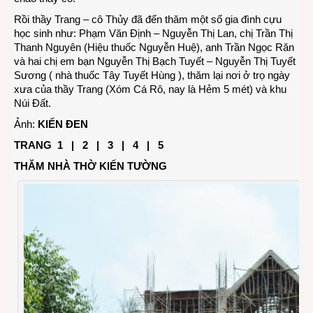
Rồi thầy Trang – cô Thủy đã đến thăm một số gia đình cựu
học sinh như: Phạm Văn Định – Nguyễn Thị Lan, chị Trần Thị
Thanh Nguyên (Hiệu thuốc Nguyễn Huệ), anh Trần Ngọc Răn
và hai chị em bạn Nguyễn Thị Bạch Tuyết – Nguyễn Thị Tuyết
Sương ( nhà thuốc Tây Tuyết Hùng ), thăm lại nơi ở trọ ngày
xưa của thầy Trang (Xóm Cá Rô, nay là Hẻm 5 mét) và khu
Núi Đất.
Ảnh:
KIẾN ĐEN
TRANG
1
|
2
| 3 |
4
|
5
THĂM NHÀ THỜ KIẾN TƯỜNG