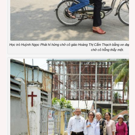
Học trò Huỳnh Ngọc Phát hí hửng chở cô giáo Hoàng Thị Cẩm Thạch bằng xe đạp điện
chở cô hỗng thấy mệt.