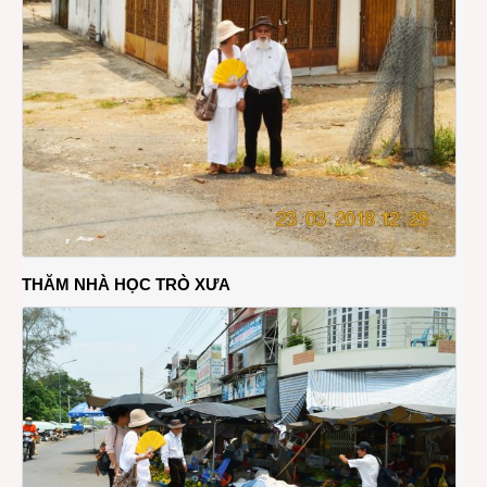
THĂM NHÀ HỌC TRÒ XƯA