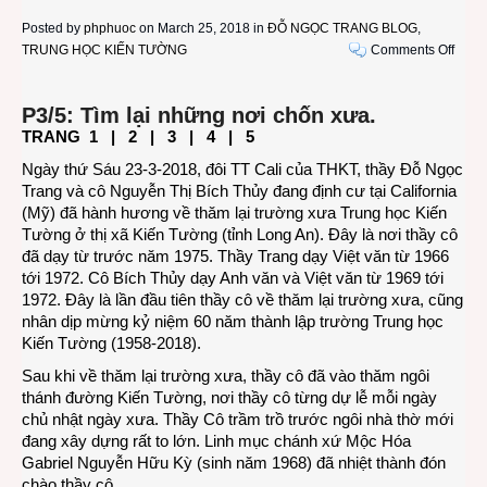
Posted by
phphuoc
on March 25, 2018 in
ĐỖ NGỌC TRANG BLOG
,
on
TRUNG HỌC KIẾN TƯỜNG
Comments Off
Thầy
Đỗ
P3/5: Tìm lại những nơi chốn xưa.
Ngọc
TRANG
1
|
2
| 3 |
4
|
5
Tran
–
Ngày thứ Sáu 23-3-2018, đôi TT Cali của THKT, thầy Đỗ Ngọc
cô
Trang và cô Nguyễn Thị Bích Thủy đang định cư tại California
Nguy
(Mỹ) đã hành hương về thăm lại trường xưa Trung học Kiến
Thị
Tường ở thị xã Kiến Tường (tỉnh Long An). Đây là nơi thầy cô
Bích
đã dạy từ trước năm 1975. Thầy Trang dạy Việt văn từ 1966
Thủy
tới 1972. Cô Bích Thủy dạy Anh văn và Việt văn từ 1969 tới
về
1972. Đây là lần đầu tiên thầy cô về thăm lại trường xưa, cũng
thăm
nhân dịp mừng kỷ niệm 60 năm thành lập trường Trung học
THKT
Kiến Tường (1958-2018).
-
Sau khi về thăm lại trường xưa, thầy cô đã vào thăm ngôi
P3/5
thánh đường Kiến Tường, nơi thầy cô từng dự lễ mỗi ngày
chủ nhật ngày xưa. Thầy Cô trầm trồ trước ngôi nhà thờ mới
đang xây dựng rất to lớn. Linh mục chánh xứ Mộc Hóa
Gabriel Nguyễn Hữu Kỳ (sinh năm 1968) đã nhiệt thành đón
chào thầy cô.