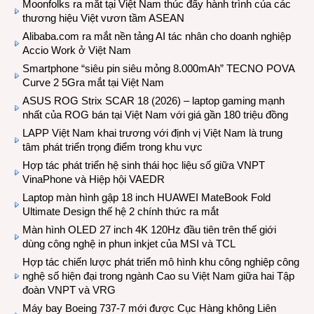
Moonfolks ra mắt tại Việt Nam thúc đẩy hành trình của các
thương hiệu Việt vươn tầm ASEAN
Alibaba.com ra mắt nền tảng AI tác nhân cho doanh nghiệp
Accio Work ở Việt Nam
Smartphone “siêu pin siêu mỏng 8.000mAh” TECNO POVA
Curve 2 5Gra mắt tại Việt Nam
ASUS ROG Strix SCAR 18 (2026) – laptop gaming mạnh
nhất của ROG bán tại Việt Nam với giá gần 180 triệu đồng
LAPP Việt Nam khai trương với định vị Việt Nam là trung
tâm phát triển trọng điểm trong khu vực
Hợp tác phát triển hệ sinh thái học liệu số giữa VNPT
VinaPhone và Hiệp hội VAEDR
Laptop màn hình gập 18 inch HUAWEI MateBook Fold
Ultimate Design thế hệ 2 chính thức ra mắt
Màn hình OLED 27 inch 4K 120Hz đầu tiên trên thế giới
dùng công nghệ in phun inkjet của MSI và TCL
Hợp tác chiến lược phát triển mô hình khu công nghiệp công
nghệ số hiện đại trong ngành Cao su Việt Nam giữa hai Tập
đoàn VNPT và VRG
Máy bay Boeing 737-7 mới được Cục Hàng không Liên