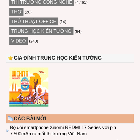
THỊ TRƯỜNG CÔNG NGHỆ
(4,461)
THƠ
(20)
THỦ THUẬT OFFICE
(14)
TRUNG HỌC KIẾN TƯỜNG
(64)
VIDEO
(240)
GIA ĐÌNH TRUNG HỌC KIẾN TƯỜNG
CÁC BÀI MỚI
Bộ đôi smartphone Xiaomi REDMI 17 Series với pin
7.500mAh ra mắt thị trường Việt Nam