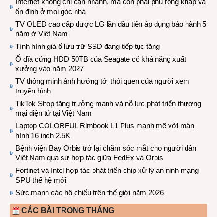
Internet không chỉ cần nhanh, mà còn phải phủ rộng khắp và
ổn định ở mọi góc nhà
TV OLED cao cấp được LG lần đầu tiên áp dụng bảo hành 5
năm ở Việt Nam
Tình hình giá ổ lưu trữ SSD đang tiếp tục tăng
Ổ đĩa cứng HDD 50TB của Seagate có khả năng xuất
xưởng vào năm 2027
TV thông minh ảnh hưởng tới thói quen của người xem
truyền hình
TikTok Shop tăng trưởng mạnh và nỗ lực phát triển thương
mại điện tử tại Việt Nam
Laptop COLORFUL Rimbook L1 Plus mạnh mẽ với màn
hình 16 inch 2.5K
Bệnh viện Bay Orbis trở lại chăm sóc mắt cho người dân
Việt Nam qua sự hợp tác giữa FedEx và Orbis
Fortinet và Intel hợp tác phát triển chip xử lý an ninh mạng
SPU thế hệ mới
Sức mạnh các hộ chiếu trên thế giới năm 2026
CÁC BÀI TRONG THÁNG