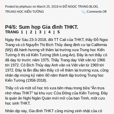
Posted by
phphuoc
on March 25, 2018 in
ĐỖ NGỌC TRANG BLOG
,
on
TRUNG HỌC KIẾN TƯỜNG
Comments Off
Thầy
Đỗ
P4/5: Sum họp Gia đình THKT.
Ngọc
TRANG
1
|
2
|
3
| 4 |
5
Tran
–
Ngày thứ Sáu 23-3-2018, đôi TT Cali của THKT, thầy Đỗ Ngọc
cô
Trang và cô Nguyễn Thị Bích Thủy đang định cư tại California
Nguy
(Mỹ) đã hành hương về thăm lại trường xưa Trung học Kiến
Thị
Tường ở thị xã Kiến Tường (tỉnh Long An). Đây là nơi thầy cô
Bích
đã dạy từ trước năm 1975. Thầy Trang dạy Việt văn từ 1966
Thủy
tới 1972. Cô Bích Thủy dạy Anh văn và Việt văn từ 1969 tới
về
1972. Đây là lần đầu tiên thầy cô về thăm lại trường xưa, cũng
thăm
nhân dịp mừng kỷ niệm 60 năm thành lập trường Trung học
THKT
Kiến Tường (1958-2018).
-
Thầy cô và một số học trò xưa bên nhau trong bữa “Ăn trưa
P4/5
nhớ nhau THKT” tại khu vực Cửa Đông của Kiến Tường. Đây
là quán ăn Nghi Ngân Quán mới mở của bạn Trinh, một cựu
học sinh THKT.
Nhân dịp này, Gia đình THKT cũng mừng sinh nhật của cô