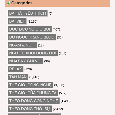
Categories
BÀI HÁT YÊU THÍCH
(6)
BÀI VIẾT
(1,196)
DỌC ĐƯỜNG GIÓ BỤI
(407)
ĐỖ NGỌC TRANG BLOG
(36)
NGẪM & NGHĨ
(12)
NGƯỢC XUÔI DÒNG ĐỜI
(107)
NHẬT KÝ GHI VỘI
(36)
RELAX
(120)
TẢN MẠN
(1,410)
THẾ GIỚI CÔNG NGHỆ
(3,388)
THẾ GIỚI CỦA CHÚNG TA
(517)
THEO DÒNG CÔNG NGHỆ
(1,498)
THEO DÒNG THỜI SỰ
(2,422)