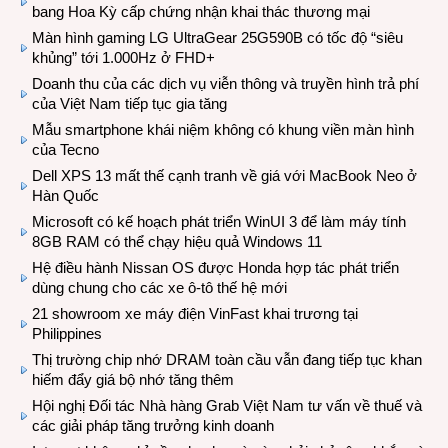
bang Hoa Kỳ cấp chứng nhận khai thác thương mại
Màn hình gaming LG UltraGear 25G590B có tốc độ “siêu
khủng” tới 1.000Hz ở FHD+
Doanh thu của các dịch vụ viễn thông và truyền hình trả phí
của Việt Nam tiếp tục gia tăng
Mẫu smartphone khái niệm không có khung viền màn hình
của Tecno
Dell XPS 13 mất thế cạnh tranh về giá với MacBook Neo ở
Hàn Quốc
Microsoft có kế hoạch phát triển WinUI 3 để làm máy tính
8GB RAM có thể chạy hiệu quả Windows 11
Hệ điều hành Nissan OS được Honda hợp tác phát triển
dùng chung cho các xe ô-tô thế hệ mới
21 showroom xe máy điện VinFast khai trương tại
Philippines
Thị trường chip nhớ DRAM toàn cầu vẫn đang tiếp tục khan
hiếm đẩy giá bộ nhớ tăng thêm
Hội nghị Đối tác Nhà hàng Grab Việt Nam tư vấn về thuế và
các giải pháp tăng trưởng kinh doanh