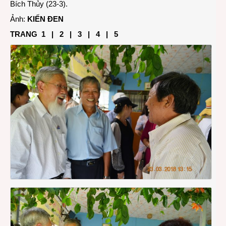
Bích Thủy (23-3).
Ảnh:
KIẾN ĐEN
TRANG
1
|
2
|
3
| 4 |
5