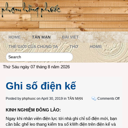
HOME
TẢN MẠN
BÀI VIẾT
THẾ GIỚI CỦA CHÚNG TA
THƠ
HOME
Thứ Sáu ngày 07 tháng 8 năm 2026
Ghi số điện kế
on
Posted by
phphuoc
on April 30, 2019 in
TẢN MẠN
Comments Off
Ghi
KINH NGHIỆM ĐÔNG LÀO:
số
điện
Ngay khi nhân viên điện lực tới nhà ghi chỉ số điện mới, bạn
kế
cần bắc ghế leo thang kiểm tra số kWh điện trên điện kế và