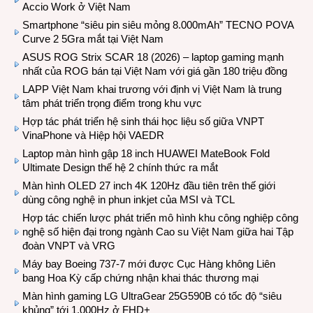
Accio Work ở Việt Nam
Smartphone “siêu pin siêu mỏng 8.000mAh” TECNO POVA
Curve 2 5Gra mắt tại Việt Nam
ASUS ROG Strix SCAR 18 (2026) – laptop gaming mạnh
nhất của ROG bán tại Việt Nam với giá gần 180 triệu đồng
LAPP Việt Nam khai trương với định vị Việt Nam là trung
tâm phát triển trọng điểm trong khu vực
Hợp tác phát triển hệ sinh thái học liệu số giữa VNPT
VinaPhone và Hiệp hội VAEDR
Laptop màn hình gập 18 inch HUAWEI MateBook Fold
Ultimate Design thế hệ 2 chính thức ra mắt
Màn hình OLED 27 inch 4K 120Hz đầu tiên trên thế giới
dùng công nghệ in phun inkjet của MSI và TCL
Hợp tác chiến lược phát triển mô hình khu công nghiệp công
nghệ số hiện đại trong ngành Cao su Việt Nam giữa hai Tập
đoàn VNPT và VRG
Máy bay Boeing 737-7 mới được Cục Hàng không Liên
bang Hoa Kỳ cấp chứng nhận khai thác thương mại
Màn hình gaming LG UltraGear 25G590B có tốc độ “siêu
khủng” tới 1.000Hz ở FHD+