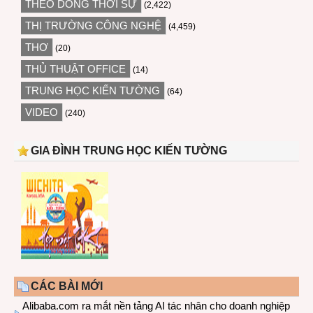
THEO DÒNG THỜI SỰ
(2,422)
THỊ TRƯỜNG CÔNG NGHỆ
(4,459)
THƠ
(20)
THỦ THUẬT OFFICE
(14)
TRUNG HỌC KIẾN TƯỜNG
(64)
VIDEO
(240)
GIA ĐÌNH TRUNG HỌC KIẾN TƯỜNG
CÁC BÀI MỚI
Alibaba.com ra mắt nền tảng AI tác nhân cho doanh nghiệp