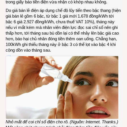
trong giấy báo tiền điện vừa nhận có khớp nhau không.
Do giá bán lẻ điện áp dụng chế độ lũy tiến theo bậc thang (hiện
giá bán lẻ gồm 6 bậc, từ bậc 1 giá mới 1.678 đồng/kWh tới
bậc 6 giá 2.927 đồng/kWh, chưa thuế VAT 10%), tháng này
nếu vì mắt kém mà nhân viên điện lực đọc sai chỉ số nên ghi
thấp hơn, tới tháng sau bù dồn lại có thể nhảy lên bậc giá cao
hơn, báo hại chủ nhân đóng tiền thêm oan uổng. Chẳng hạn,
100kWh ghi thiếu tháng này ở bậc 3 có thể lọt vào bậc 4 khi
cộng dồn vào tháng sau.
Nhỏ mắt để coi chỉ số điện cho rõ. (Nguồn: Internet. Thanks.)