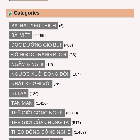
Categories
BÀI HÁT YÊU THÍCH
(6)
BÀI VIẾT
(1,196)
DỌC ĐƯỜNG GIÓ BỤI
(407)
ĐỖ NGỌC TRANG BLOG
(36)
NGẪM & NGHĨ
(12)
NGƯỢC XUÔI DÒNG ĐỜI
(107)
NHẬT KÝ GHI VỘI
(36)
RELAX
(120)
TẢN MẠN
(1,410)
THẾ GIỚI CÔNG NGHỆ
(3,388)
THẾ GIỚI CỦA CHÚNG TA
(517)
THEO DÒNG CÔNG NGHỆ
(1,498)