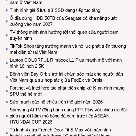
năm ở Việt Nam
Tình hình giá ổ lưu trữ SSD đang tiếp tục tăng
Ổ đĩa cứng HDD 50TB của Seagate có khả năng xuất
xưởng vào năm 2027
TV thông minh ảnh hưởng tới thói quen của người xem
truyền hình
TikTok Shop tăng trưởng mạnh và nỗ lực phát triển thương
mại điện tử tại Việt Nam
Laptop COLORFUL Rimbook L1 Plus mạnh mẽ với màn
hình 16 inch 2.5K
Bệnh viện Bay Orbis trở lại chăm sóc mắt cho người dân
Việt Nam qua sự hợp tác giữa FedEx và Orbis
Fortinet và Intel hợp tác phát triển chip xử lý an ninh mạng
SPU thế hệ mới
Sức mạnh các hộ chiếu trên thế giới năm 2026
Samsung AI TV đồng hành cùng FPT Play với nhiều ưu đãi
giúp người hâm mộ bóng đá xem trực tiếp ASEAN
HYUNDAI CUP 2026
Tủ lạnh 4 cửa French Door Fit & Max với màn hình
InstaViewthế hệ mớiđược LG mở bán tại Việt Nam