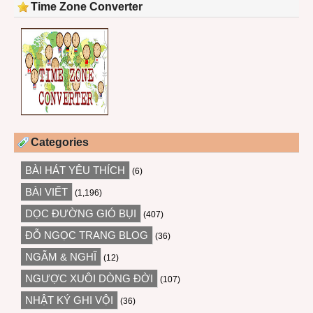
Time Zone Converter
Categories
BÀI HÁT YÊU THÍCH
(6)
BÀI VIẾT
(1,196)
DỌC ĐƯỜNG GIÓ BỤI
(407)
ĐỖ NGỌC TRANG BLOG
(36)
NGẪM & NGHĨ
(12)
NGƯỢC XUÔI DÒNG ĐỜI
(107)
NHẬT KÝ GHI VỘI
(36)