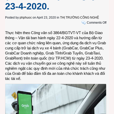
23-4-2020.
Posted by
phphuoc
on April 23, 2020 in
THỊ TRƯỜNG CÔNG NGHỆ
on
Comments Off
Grab
Thực hiện theo Công văn số 3864/BGTVT-VT của Bộ Giao
mở
thông – Vận tải ban hành ngày 22-4-2020 và hướng dẫn từ
lại
các cơ quan chức năng liên quan, ứng dụng đa dịch vụ Grab
các
cung cấp trở lại dịch vụ xe 4 bánh (GrabCar, GrabCar Plus,
dịch
GrabCar Doanh nghiệp, Grab Tỉnh/Grab Tuyến, GrabTaxi,
vụ
GrabRent) trên toàn quốc (trừ TP.HCM) từ ngày 23-4-2020.
di
Các dịch vụ vận chuyển gọi xe công nghệ này sẽ tuân thủ
chuy
nghiêm ngặt các quy định mới của nhà chức trách cũng như
bằng
của Grab để bảo đảm tối đa an toàn cho khành khách và đối
xe
tác tài xế.
4
bánh
trên
toàn
quốc
(trừ
TP.H