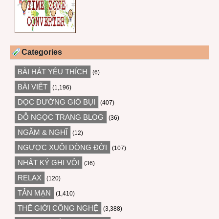
Categories
BÀI HÁT YÊU THÍCH
(6)
BÀI VIẾT
(1,196)
DỌC ĐƯỜNG GIÓ BỤI
(407)
ĐỖ NGỌC TRANG BLOG
(36)
NGẪM & NGHĨ
(12)
NGƯỢC XUÔI DÒNG ĐỜI
(107)
NHẬT KÝ GHI VỘI
(36)
RELAX
(120)
TẢN MẠN
(1,410)
THẾ GIỚI CÔNG NGHỆ
(3,388)