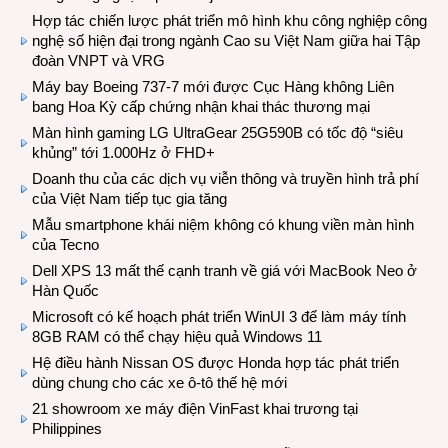
Hợp tác chiến lược phát triển mô hình khu công nghiệp công
nghệ số hiện đại trong ngành Cao su Việt Nam giữa hai Tập
đoàn VNPT và VRG
Máy bay Boeing 737-7 mới được Cục Hàng không Liên
bang Hoa Kỳ cấp chứng nhận khai thác thương mại
Màn hình gaming LG UltraGear 25G590B có tốc độ “siêu
khủng” tới 1.000Hz ở FHD+
Doanh thu của các dịch vụ viễn thông và truyền hình trả phí
của Việt Nam tiếp tục gia tăng
Mẫu smartphone khái niệm không có khung viền màn hình
của Tecno
Dell XPS 13 mất thế cạnh tranh về giá với MacBook Neo ở
Hàn Quốc
Microsoft có kế hoạch phát triển WinUI 3 để làm máy tính
8GB RAM có thể chạy hiệu quả Windows 11
Hệ điều hành Nissan OS được Honda hợp tác phát triển
dùng chung cho các xe ô-tô thế hệ mới
21 showroom xe máy điện VinFast khai trương tại
Philippines