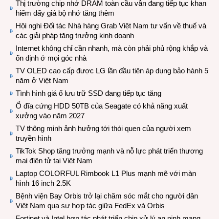
Thị trường chip nhớ DRAM toàn cầu vẫn đang tiếp tục khan
hiếm đẩy giá bộ nhớ tăng thêm
Hội nghị Đối tác Nhà hàng Grab Việt Nam tư vấn về thuế và
các giải pháp tăng trưởng kinh doanh
Internet không chỉ cần nhanh, mà còn phải phủ rộng khắp và
ổn định ở mọi góc nhà
TV OLED cao cấp được LG lần đầu tiên áp dụng bảo hành 5
năm ở Việt Nam
Tình hình giá ổ lưu trữ SSD đang tiếp tục tăng
Ổ đĩa cứng HDD 50TB của Seagate có khả năng xuất
xưởng vào năm 2027
TV thông minh ảnh hưởng tới thói quen của người xem
truyền hình
TikTok Shop tăng trưởng mạnh và nỗ lực phát triển thương
mại điện tử tại Việt Nam
Laptop COLORFUL Rimbook L1 Plus mạnh mẽ với màn
hình 16 inch 2.5K
Bệnh viện Bay Orbis trở lại chăm sóc mắt cho người dân
Việt Nam qua sự hợp tác giữa FedEx và Orbis
Fortinet và Intel hợp tác phát triển chip xử lý an ninh mạng