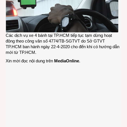
từ
ngày
23-
4-
2020.
Các dịch vụ xe 4 bánh tại TP.HCM tiếp tục tạm dừng hoạt
động theo công văn số 4774/TB-SGTVT do Sở GTVT
TP.HCM ban hành ngày 22-4-2020 cho đến khi có hướng dẫn
mới từ TP.HCM.
Xin mời đọc nội dung trên
MediaOnline
.