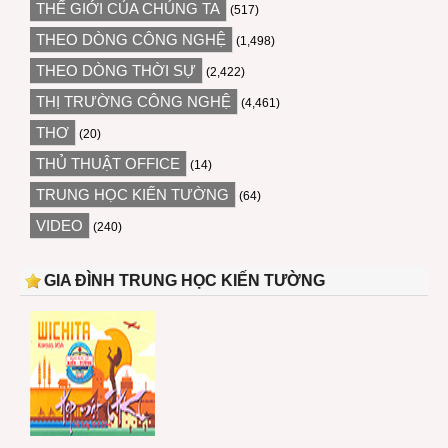
THẾ GIỚI CỦA CHÚNG TA
(517)
THEO DÒNG CÔNG NGHỆ
(1,498)
THEO DÒNG THỜI SỰ
(2,422)
THỊ TRƯỜNG CÔNG NGHỆ
(4,461)
THƠ
(20)
THỦ THUẬT OFFICE
(14)
TRUNG HỌC KIẾN TƯỜNG
(64)
VIDEO
(240)
GIA ĐÌNH TRUNG HỌC KIẾN TƯỜNG