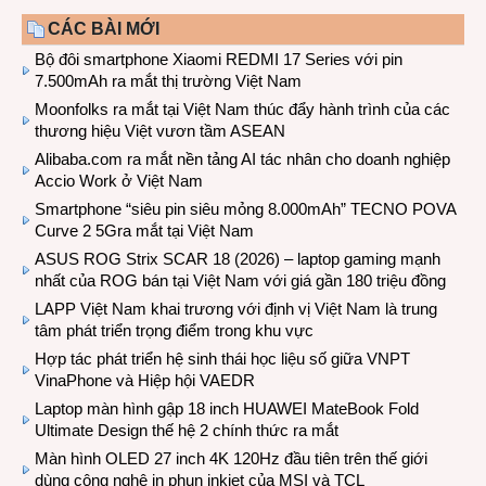
CÁC BÀI MỚI
Bộ đôi smartphone Xiaomi REDMI 17 Series với pin
7.500mAh ra mắt thị trường Việt Nam
Moonfolks ra mắt tại Việt Nam thúc đẩy hành trình của các
thương hiệu Việt vươn tầm ASEAN
Alibaba.com ra mắt nền tảng AI tác nhân cho doanh nghiệp
Accio Work ở Việt Nam
Smartphone “siêu pin siêu mỏng 8.000mAh” TECNO POVA
Curve 2 5Gra mắt tại Việt Nam
ASUS ROG Strix SCAR 18 (2026) – laptop gaming mạnh
nhất của ROG bán tại Việt Nam với giá gần 180 triệu đồng
LAPP Việt Nam khai trương với định vị Việt Nam là trung
tâm phát triển trọng điểm trong khu vực
Hợp tác phát triển hệ sinh thái học liệu số giữa VNPT
VinaPhone và Hiệp hội VAEDR
Laptop màn hình gập 18 inch HUAWEI MateBook Fold
Ultimate Design thế hệ 2 chính thức ra mắt
Màn hình OLED 27 inch 4K 120Hz đầu tiên trên thế giới
dùng công nghệ in phun inkjet của MSI và TCL