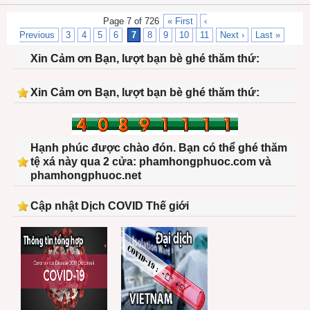
Page 7 of 726
« First
‹
Previous
3
4
5
6
7
8
9
10
11
Next ›
Last »
Xin Cảm ơn Bạn, lượt bạn bè ghé thăm thứ:
Xin Cảm ơn Bạn, lượt bạn bè ghé thăm thứ:
Hạnh phúc được chào đón. Bạn có thể ghé thăm
tệ xá này qua 2 cửa: phamhongphuoc.com và
phamhongphuoc.net
Cập nhật Dịch COVID Thế giới