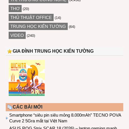
(4,458)
THƠ
(20)
THỦ THUẬT OFFICE
(14)
TRUNG HỌC KIẾN TƯỜNG
(64)
VIDEO
(240)
GIA ĐÌNH TRUNG HỌC KIẾN TƯỜNG
CÁC BÀI MỚI
Smartphone “siêu pin siêu mỏng 8.000mAh” TECNO POVA
Curve 2 5Gra mắt tại Việt Nam
ASUS ROG Strix SCAR 18 (2026) – laptop gaming mạnh