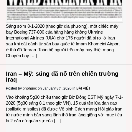
Sáng sớm 8-1-2020 (theo giờ địa phương), một chiếc máy
bay Boeing 737-800 của hãng hàng không Ukraine
International Airlines (UIA) chở 176 người đã bị rơi ở Iran
sau khi cất cánh từ sân bay quốc tế Imam Khomeini Airport
ở thủ đô Tehran. Toàn bộ người trên máy bay thiệt mạng.
Chuyến bay […]
Iran – Mỹ: súng đã nổ trên chiến trường
Iraq
Posted by
phphuoc
on January 8th, 2020 in
BÀI VIẾT
Vào khoảng 5g30 chiều theo giờ Bờ Đông EST Mỹ ngày 7-1-
2020 (5g30 sáng 8.1 theo giờ VN), 15 quả tên lửa đạn đạo
(ballistic missiles) đã được Vệ binh Cách mạng Hồi giáo Iran
từ nước mình bắn sang lãnh thổ Iraq láng giềng với mục tiêu
là 2 căn cứ quân sự của […]