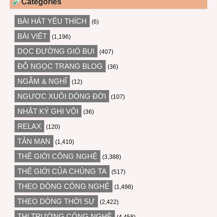
Categories
BÀI HÁT YÊU THÍCH
(6)
BÀI VIẾT
(1,196)
DỌC ĐƯỜNG GIÓ BỤI
(407)
ĐỖ NGỌC TRANG BLOG
(36)
NGẪM & NGHĨ
(12)
NGƯỢC XUÔI DÒNG ĐỜI
(107)
NHẬT KÝ GHI VỘI
(36)
RELAX
(120)
TẢN MẠN
(1,410)
THẾ GIỚI CÔNG NGHỆ
(3,388)
THẾ GIỚI CỦA CHÚNG TA
(517)
THEO DÒNG CÔNG NGHỆ
(1,498)
THEO DÒNG THỜI SỰ
(2,422)
THỊ TRƯỜNG CÔNG NGHỆ