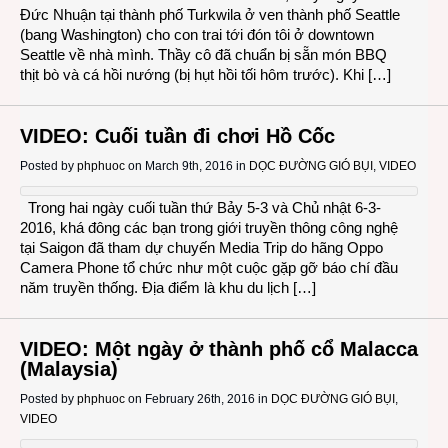
Đức Nhuận tại thành phố Turkwila ở ven thành phố Seattle
(bang Washington) cho con trai tới đón tôi ở downtown
Seattle về nhà mình. Thầy cô đã chuẩn bị sẵn món BBQ
thịt bò và cá hồi nướng (bị hụt hồi tối hôm trước). Khi […]
VIDEO: Cuối tuần đi chơi Hồ Cốc
Posted by
phphuoc
on March 9th, 2016 in
DỌC ĐƯỜNG GIÓ BỤI
,
VIDEO
Trong hai ngày cuối tuần thứ Bảy 5-3 và Chủ nhật 6-3-
2016, khá đông các bạn trong giới truyền thông công nghệ
tại Saigon đã tham dự chuyến Media Trip do hãng Oppo
Camera Phone tổ chức như một cuộc gặp gỡ báo chí đầu
năm truyền thống. Địa điểm là khu du lịch […]
VIDEO: Một ngày ở thành phố cổ Malacca
(Malaysia)
Posted by
phphuoc
on February 26th, 2016 in
DỌC ĐƯỜNG GIÓ BỤI
,
VIDEO