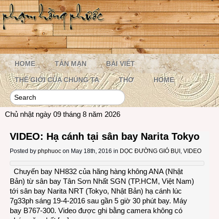
HOME
TẢN MẠN
BÀI VIẾT
THẾ GIỚI CỦA CHÚNG TA
THƠ
HOME
Chủ nhật ngày 09 tháng 8 năm 2026
VIDEO: Hạ cánh tại sân bay Narita Tokyo
Posted by
phphuoc
on May 18th, 2016 in
DỌC ĐƯỜNG GIÓ BỤI
,
VIDEO
Chuyến bay NH832 của hãng hàng không ANA (Nhật
Bản) từ sân bay Tân Sơn Nhất SGN (TP.HCM, Việt Nam)
tới sân bay Narita NRT (Tokyo, Nhật Bản) hạ cánh lúc
7g33ph sáng 19-4-2016 sau gần 5 giờ 30 phút bay. Máy
bay B767-300. Video được ghi bằng camera không có