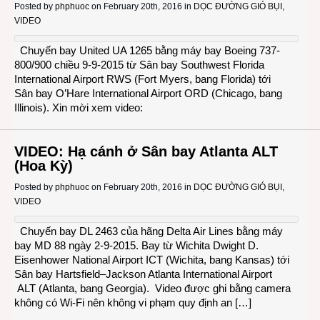
Posted by
phphuoc
on February 20th, 2016 in
DỌC ĐƯỜNG GIÓ BỤI
,
VIDEO
Chuyến bay United UA 1265 bằng máy bay Boeing 737-
800/900 chiều 9-9-2015 từ Sân bay Southwest Florida
International Airport RWS (Fort Myers, bang Florida) tới
Sân bay O’Hare International Airport ORD (Chicago, bang
Illinois). Xin mời xem video:
VIDEO: Hạ cánh ở Sân bay Atlanta ALT
(Hoa Kỳ)
Posted by
phphuoc
on February 20th, 2016 in
DỌC ĐƯỜNG GIÓ BỤI
,
VIDEO
Chuyến bay DL 2463 của hãng Delta Air Lines bằng máy
bay MD 88 ngày 2-9-2015. Bay từ Wichita Dwight D.
Eisenhower National Airport ICT (Wichita, bang Kansas) tới
Sân bay Hartsfield–Jackson Atlanta International Airport
ALT (Atlanta, bang Georgia). Video được ghi bằng camera
không có Wi-Fi nên không vi phạm quy định an […]