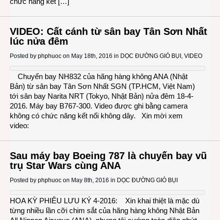
chức năng kết […]
VIDEO: Cất cánh từ sân bay Tân Sơn Nhất
lúc nửa đêm
Posted by
phphuoc
on May 18th, 2016 in
DỌC ĐƯỜNG GIÓ BỤI
,
VIDEO
Chuyến bay NH832 của hãng hàng không ANA (Nhật
Bản) từ sân bay Tân Sơn Nhất SGN (TP.HCM, Việt Nam)
tới sân bay Narita NRT (Tokyo, Nhật Bản) nửa đêm 18-4-
2016. Máy bay B767-300. Video được ghi bằng camera
không có chức năng kết nối không dây. Xin mời xem
video:
Sau máy bay Boeing 787 là chuyến bay vũ
trụ Star Wars cùng ANA
Posted by
phphuoc
on May 8th, 2016 in
DỌC ĐƯỜNG GIÓ BỤI
HOA KỲ PHIÊU LƯU KÝ 4-2016: Xin khai thiệt là mặc dù
từng nhiều lần cỡi chim sắt của hãng hàng không Nhật Bản