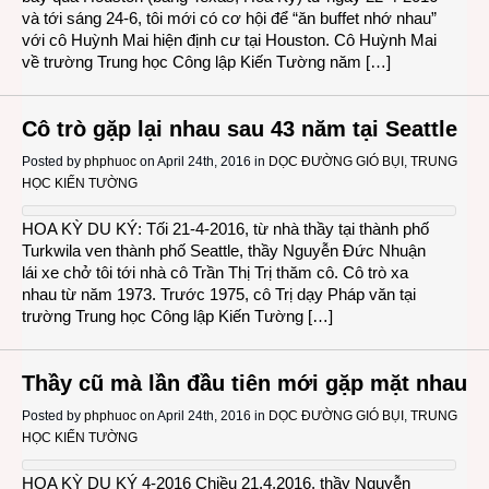
và tới sáng 24-6, tôi mới có cơ hội để “ăn buffet nhớ nhau”
với cô Huỳnh Mai hiện định cư tại Houston. Cô Huỳnh Mai
về trường Trung học Công lập Kiến Tường năm […]
Cô trò gặp lại nhau sau 43 năm tại Seattle
Posted by
phphuoc
on April 24th, 2016 in
DỌC ĐƯỜNG GIÓ BỤI
,
TRUNG
HỌC KIẾN TƯỜNG
HOA KỲ DU KÝ: Tối 21-4-2016, từ nhà thầy tại thành phố
Turkwila ven thành phố Seattle, thầy Nguyễn Đức Nhuận
lái xe chở tôi tới nhà cô Trần Thị Trị thăm cô. Cô trò xa
nhau từ năm 1973. Trước 1975, cô Trị dạy Pháp văn tại
trường Trung học Công lập Kiến Tường […]
Thầy cũ mà lần đầu tiên mới gặp mặt nhau
Posted by
phphuoc
on April 24th, 2016 in
DỌC ĐƯỜNG GIÓ BỤI
,
TRUNG
HỌC KIẾN TƯỜNG
HOA KỲ DU KÝ 4-2016 Chiều 21.4.2016, thầy Nguyễn