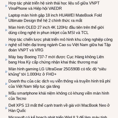
Hợp tác phát triển hệ sinh thái học liệu số giữa VNPT
VinaPhone và Hiệp hội VAEDR
Laptop màn hình gập 18 inch HUAWEI MateBook Fold
Ultimate Design thế hệ 2 chính thức ra mắt
Màn hình OLED 27 inch 4K 120Hz đầu tiên trên thế giới
dùng công nghệ in phun inkjet của MSI và TCL
Hợp tác chiến lược phát triển mô hình khu công nghiệp công
nghệ số hiện đại trong ngành Cao su Việt Nam giữa hai Tập
đoàn VNPT và VRG
Máy bay Boeing 737-7 mới được Cục Hàng không Liên
bang Hoa Kỳ cấp chứng nhận khai thác thương mại
Màn hình gaming LG UltraGear 25G590B có tốc độ “siêu
khủng” tới 1.000Hz ở FHD+
Doanh thu của các dịch vụ viễn thông và truyền hình trả phí
của Việt Nam tiếp tục gia tăng
Mẫu smartphone khái niệm không có khung viền màn hình
của Tecno
Dell XPS 13 mất thế cạnh tranh về giá với MacBook Neo ở
Hàn Quốc
Microsoft có kế hoạch phát triển WinUI 3 để làm máy tính