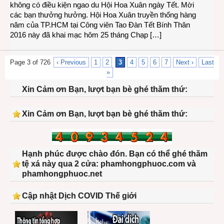
không có điều kiện ngao du Hội Hoa Xuân ngày Tết. Mời
các bạn thưởng hưởng. Hội Hoa Xuân truyền thống hàng
năm của TP.HCM tại Công viên Tao Đàn Tết Bính Thân
2016 này đã khai mạc hôm 25 tháng Chạp […]
Page 3 of 726
‹ Previous
1
2
3
4
5
6
7
Next ›
Last
»
Xin Cảm ơn Bạn, lượt bạn bè ghé thăm thứ:
Xin Cảm ơn Bạn, lượt bạn bè ghé thăm thứ:
Hạnh phúc được chào đón. Bạn có thể ghé thăm
tệ xá này qua 2 cửa: phamhongphuoc.com và
phamhongphuoc.net
Cập nhật Dịch COVID Thế giới