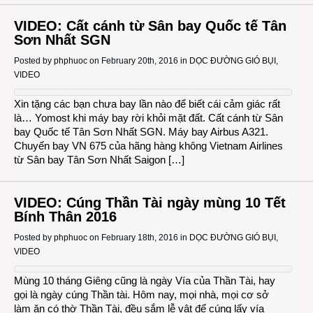
VIDEO: Cất cánh từ Sân bay Quốc tế Tân
Sơn Nhất SGN
Posted by
phphuoc
on February 20th, 2016 in
DỌC ĐƯỜNG GIÓ BỤI
,
VIDEO
Xin tặng các bạn chưa bay lần nào để biết cái cảm giác rất
là… Yomost khi máy bay rời khỏi mặt đất. Cất cánh từ Sân
bay Quốc tế Tân Sơn Nhất SGN. Máy bay Airbus A321.
Chuyến bay VN 675 của hãng hàng không Vietnam Airlines
từ Sân bay Tân Sơn Nhất Saigon […]
VIDEO: Cúng Thần Tài ngày mùng 10 Tết
Bính Thân 2016
Posted by
phphuoc
on February 18th, 2016 in
DỌC ĐƯỜNG GIÓ BỤI
,
VIDEO
Mùng 10 tháng Giêng cũng là ngày Vía của Thần Tài, hay
gọi là ngày cúng Thần tài. Hôm nay, mọi nhà, mọi cơ sở
làm ăn có thờ Thần Tài, đều sắm lễ vật để cúng lấy vía