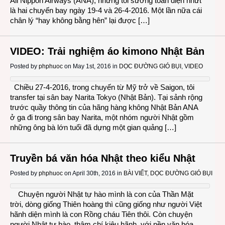
All Nippon Airways (ANA), nhưng tôi sướng toàn diện nhứt
là hai chuyến bay ngày 19-4 và 26-4-2016. Một lần nữa cái
chân lý “hay không bằng hên” lại được […]
VIDEO: Trải nghiệm áo kimono Nhật Bản
Posted by
phphuoc
on May 1st, 2016 in
DỌC ĐƯỜNG GIÓ BỤI
,
VIDEO
Chiều 27-4-2016, trong chuyến từ Mỹ trở về Saigon, tôi
transfer tại sân bay Narita Tokyo (Nhật Bản). Tại sảnh rộng
trước quầy thông tin của hãng hàng không Nhật Bản ANA
ở ga đi trong sân bay Narita, một nhóm người Nhật gồm
những ông bà lớn tuổi đã dựng một gian quảng […]
Truyền bá văn hóa Nhật theo kiểu Nhật
Posted by
phphuoc
on April 30th, 2016 in
BÀI VIẾT
,
DỌC ĐƯỜNG GIÓ BỤI
Chuyện người Nhật tự hào mình là con của Thần Mặt
trời, dòng giống Thiên hoàng thì cũng giống như người Việt
hãnh diện mình là con Rồng cháu Tiên thôi. Còn chuyện
người Nhật tự hào, thậm chí kiêu hãnh, với nền văn hóa