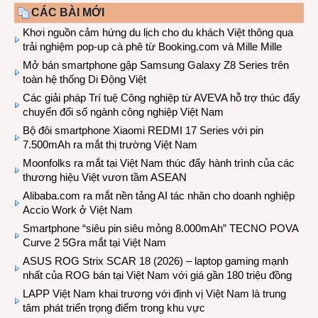
CÁC BÀI MỚI
Khơi nguồn cảm hứng du lịch cho du khách Việt thông qua
trải nghiệm pop-up cà phê từ Booking.com và Mille Mille
Mở bán smartphone gập Samsung Galaxy Z8 Series trên
toàn hệ thống Di Động Việt
Các giải pháp Trí tuệ Công nghiệp từ AVEVA hỗ trợ thúc đẩy
chuyển đổi số ngành công nghiệp Việt Nam
Bộ đôi smartphone Xiaomi REDMI 17 Series với pin
7.500mAh ra mắt thị trường Việt Nam
Moonfolks ra mắt tại Việt Nam thúc đẩy hành trình của các
thương hiệu Việt vươn tầm ASEAN
Alibaba.com ra mắt nền tảng AI tác nhân cho doanh nghiệp
Accio Work ở Việt Nam
Smartphone “siêu pin siêu mỏng 8.000mAh” TECNO POVA
Curve 2 5Gra mắt tại Việt Nam
ASUS ROG Strix SCAR 18 (2026) – laptop gaming mạnh
nhất của ROG bán tại Việt Nam với giá gần 180 triệu đồng
LAPP Việt Nam khai trương với định vị Việt Nam là trung
tâm phát triển trọng điểm trong khu vực