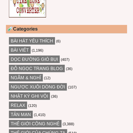
Categories
BÀI HÁT YÊU THÍCH
(6)
BÀI VIẾT
(1,196)
DỌC ĐƯỜNG GIÓ BỤI
(407)
ĐỖ NGỌC TRANG BLOG
(36)
NGẪM & NGHĨ
(12)
NGƯỢC XUÔI DÒNG ĐỜI
(107)
NHẬT KÝ GHI VỘI
(36)
RELAX
(120)
TẢN MẠN
(1,410)
THẾ GIỚI CÔNG NGHỆ
(3,388)
THẾ GIỚI CỦA CHÚNG TA