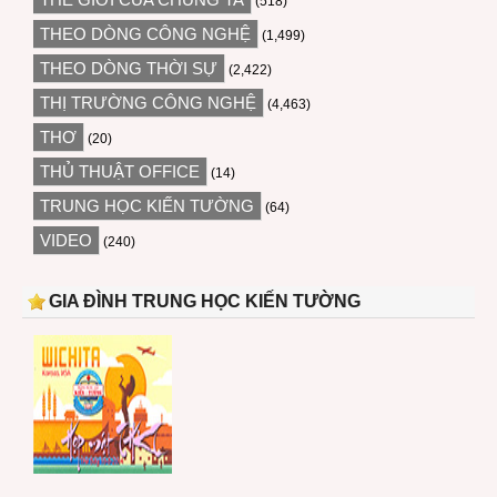
(518)
THEO DÒNG CÔNG NGHỆ
(1,499)
THEO DÒNG THỜI SỰ
(2,422)
THỊ TRƯỜNG CÔNG NGHỆ
(4,463)
THƠ
(20)
THỦ THUẬT OFFICE
(14)
TRUNG HỌC KIẾN TƯỜNG
(64)
VIDEO
(240)
GIA ĐÌNH TRUNG HỌC KIẾN TƯỜNG