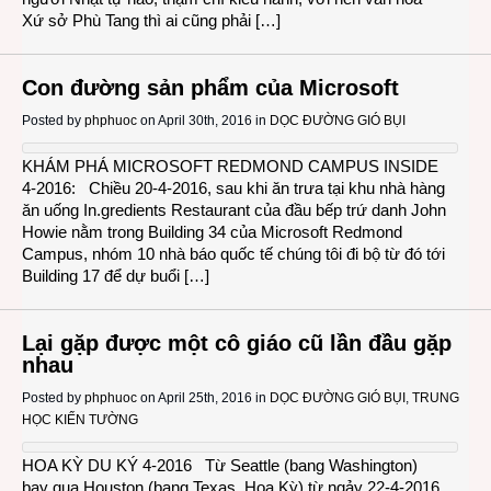
Xứ sở Phù Tang thì ai cũng phải […]
Con đường sản phẩm của Microsoft
Posted by
phphuoc
on April 30th, 2016 in
DỌC ĐƯỜNG GIÓ BỤI
KHÁM PHÁ MICROSOFT REDMOND CAMPUS INSIDE
4-2016: Chiều 20-4-2016, sau khi ăn trưa tại khu nhà hàng
ăn uống In.gredients Restaurant của đầu bếp trứ danh John
Howie nằm trong Building 34 của Microsoft Redmond
Campus, nhóm 10 nhà báo quốc tế chúng tôi đi bộ từ đó tới
Building 17 để dự buổi […]
Lại gặp được một cô giáo cũ lần đầu gặp
nhau
Posted by
phphuoc
on April 25th, 2016 in
DỌC ĐƯỜNG GIÓ BỤI
,
TRUNG
HỌC KIẾN TƯỜNG
HOA KỲ DU KÝ 4-2016 Từ Seattle (bang Washington)
bay qua Houston (bang Texas, Hoa Kỳ) từ ngảy 22-4-2016