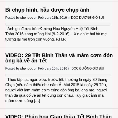
Bí chụp hình, bầu được chụp ảnh
Posted by
phphuoc
on February 11th, 2016 in
DỌC ĐƯỜNG GIÓ BỤI
Ảnh ghi được trên Đường Hoa Nguyễn Huệ Tết Bính
Thân 2016 sáng mùng Hai (9-2-2016). Xin chúc hai bà mẹ
tương lai mẹ tròn con vuông. P.H.P.
VIDEO: 29 Tết Bính Thân và mâm cơm đón
ông bà về ăn Tết
Posted by
phphuoc
on February 10th, 2016 in
DỌC ĐƯỜNG GIÓ BỤI
Theo tập tục ngàn xưa, trước tết, thường là ngày 30 tháng
Chạp (nếu năm thiếu như năm Ất Mùi 2015 là ngày 29 Tết),
người Việt làm mâm cơm cúng đón ông bà, cha mẹ, người
thân đã quá cố về ăn tết cùng con cháu. Tùy gia cảnh mà
mâm cơm cúng […]
VIDEO: Pháo hoa Giao thừa Tết Bính Thân