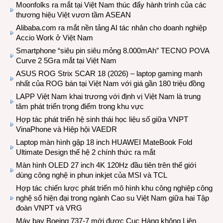
Moonfolks ra mắt tại Việt Nam thúc đẩy hành trình của các
thương hiệu Việt vươn tầm ASEAN
Alibaba.com ra mắt nền tảng AI tác nhân cho doanh nghiệp
Accio Work ở Việt Nam
Smartphone “siêu pin siêu mỏng 8.000mAh” TECNO POVA
Curve 2 5Gra mắt tại Việt Nam
ASUS ROG Strix SCAR 18 (2026) – laptop gaming mạnh
nhất của ROG bán tại Việt Nam với giá gần 180 triệu đồng
LAPP Việt Nam khai trương với định vị Việt Nam là trung
tâm phát triển trọng điểm trong khu vực
Hợp tác phát triển hệ sinh thái học liệu số giữa VNPT
VinaPhone và Hiệp hội VAEDR
Laptop màn hình gập 18 inch HUAWEI MateBook Fold
Ultimate Design thế hệ 2 chính thức ra mắt
Màn hình OLED 27 inch 4K 120Hz đầu tiên trên thế giới
dùng công nghệ in phun inkjet của MSI và TCL
Hợp tác chiến lược phát triển mô hình khu công nghiệp công
nghệ số hiện đại trong ngành Cao su Việt Nam giữa hai Tập
đoàn VNPT và VRG
Máy bay Boeing 737-7 mới được Cục Hàng không Liên