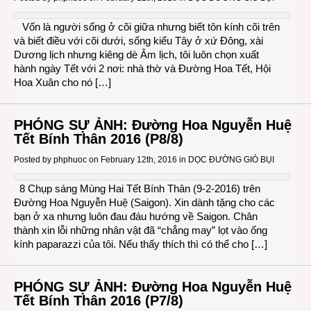
Vốn là người sống ở cõi giữa nhưng biết tôn kính cõi trên
và biết điều với cõi dưới, sống kiểu Tây ở xứ Đông, xài
Dương lịch nhưng kiêng dè Âm lịch, tôi luôn chọn xuất
hành ngày Tết với 2 nơi: nhà thờ và Đường Hoa Tết, Hội
Hoa Xuân cho nó […]
PHÓNG SỰ ẢNH: Đường Hoa Nguyễn Huệ
Tết Bính Thân 2016 (P8/8)
Posted by
phphuoc
on February 12th, 2016 in
DỌC ĐƯỜNG GIÓ BỤI
8 Chụp sáng Mùng Hai Tết Bính Thân (9-2-2016) trên
Đường Hoa Nguyễn Huệ (Saigon). Xin dành tặng cho các
bạn ở xa nhưng luôn đau đáu hướng về Saigon. Chân
thành xin lỗi những nhân vật đã “chẳng may” lọt vào ống
kính paparazzi của tôi. Nếu thấy thích thì có thể cho […]
PHÓNG SỰ ẢNH: Đường Hoa Nguyễn Huệ
Tết Bính Thân 2016 (P7/8)