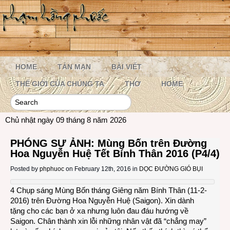
HOME
TẢN MẠN
BÀI VIẾT
THẾ GIỚI CỦA CHÚNG TA
THƠ
HOME
Chủ nhật ngày 09 tháng 8 năm 2026
PHÓNG SỰ ẢNH: Mùng Bốn trên Đường
Hoa Nguyễn Huệ Tết Bính Thân 2016 (P4/4)
Posted by
phphuoc
on February 12th, 2016 in
DỌC ĐƯỜNG GIÓ BỤI
4 Chụp sáng Mùng Bốn tháng Giêng năm Bính Thân (11-2-
2016) trên Đường Hoa Nguyễn Huệ (Saigon). Xin dành
tặng cho các bạn ở xa nhưng luôn đau đáu hướng về
Saigon. Chân thành xin lỗi những nhân vật đã “chẳng may”