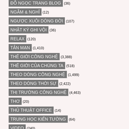
ĐỖ NGỌC TRANG BLOG
(36)
NGẪM & NGHĨ
(12)
NGƯỢC XUÔI DÒNG ĐỜI
(107)
NHẬT KÝ GHI VỘI
(36)
RELAX
(120)
TẢN MẠN
(1,410)
THẾ GIỚI CÔNG NGHỆ
(3,388)
THẾ GIỚI CỦA CHÚNG TA
(518)
THEO DÒNG CÔNG NGHỆ
(1,499)
THEO DÒNG THỜI SỰ
(2,422)
THỊ TRƯỜNG CÔNG NGHỆ
(4,463)
THƠ
(20)
THỦ THUẬT OFFICE
(14)
TRUNG HỌC KIẾN TƯỜNG
(64)
VIDEO
(240)