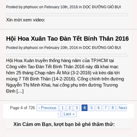
Posted by
phphuoc
on February 10th, 2016 in
DỌC ĐƯỜNG GIÓ BỤI
Xin mời xem video:
Hội Hoa Xuân Tao Đàn Tết Bính Thân 2016
Posted by
phphuoc
on February 10th, 2016 in
DỌC ĐƯỜNG GIÓ BỤI
Hội Hoa Xuân truyền thống hàng năm của TP.HCM tại
Công viên Tao Đàn Tết Bính Thân 2016 này đã khai mạc
hôm 25 tháng Chạp năm Ất Mùi (3-2-2016) và kéo dài tới
mùng 7 Tết Bính Thân (14-2-2016). Cổng chính trên đường
Nguyễn Thị Minh Khai, hai cổng phụ trên đường Trương
Định […]
Page 4 of 726
‹ Previous
1
2
3
4
5
6
7
8
Next
›
Last »
Xin Cảm ơn Bạn, lượt bạn bè ghé thăm thứ: