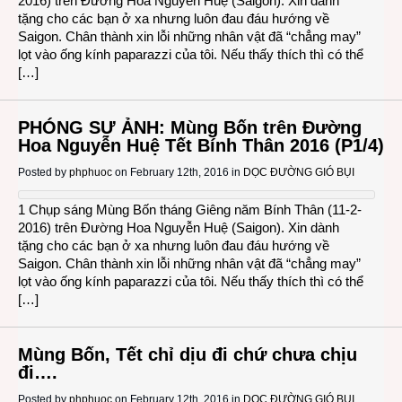
2016) trên Đường Hoa Nguyễn Huệ (Saigon). Xin dành
tặng cho các bạn ở xa nhưng luôn đau đáu hướng về
Saigon. Chân thành xin lỗi những nhân vật đã “chẳng may”
lọt vào ống kính paparazzi của tôi. Nếu thấy thích thì có thể
[…]
PHÓNG SỰ ẢNH: Mùng Bốn trên Đường
Hoa Nguyễn Huệ Tết Bính Thân 2016 (P1/4)
Posted by
phphuoc
on February 12th, 2016 in
DỌC ĐƯỜNG GIÓ BỤI
1 Chụp sáng Mùng Bốn tháng Giêng năm Bính Thân (11-2-
2016) trên Đường Hoa Nguyễn Huệ (Saigon). Xin dành
tặng cho các bạn ở xa nhưng luôn đau đáu hướng về
Saigon. Chân thành xin lỗi những nhân vật đã “chẳng may”
lọt vào ống kính paparazzi của tôi. Nếu thấy thích thì có thể
[…]
Mùng Bốn, Tết chỉ dịu đi chứ chưa chịu
đi….
Posted by
phphuoc
on February 12th, 2016 in
DỌC ĐƯỜNG GIÓ BỤI