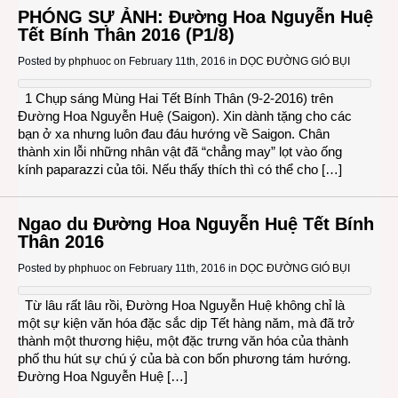
PHÓNG SỰ ẢNH: Đường Hoa Nguyễn Huệ
Tết Bính Thân 2016 (P1/8)
Posted by
phphuoc
on February 11th, 2016 in
DỌC ĐƯỜNG GIÓ BỤI
1 Chụp sáng Mùng Hai Tết Bính Thân (9-2-2016) trên
Đường Hoa Nguyễn Huệ (Saigon). Xin dành tặng cho các
bạn ở xa nhưng luôn đau đáu hướng về Saigon. Chân
thành xin lỗi những nhân vật đã “chẳng may” lọt vào ống
kính paparazzi của tôi. Nếu thấy thích thì có thể cho […]
Ngao du Đường Hoa Nguyễn Huệ Tết Bính
Thân 2016
Posted by
phphuoc
on February 11th, 2016 in
DỌC ĐƯỜNG GIÓ BỤI
Từ lâu rất lâu rồi, Đường Hoa Nguyễn Huệ không chỉ là
một sự kiện văn hóa đặc sắc dịp Tết hàng năm, mà đã trở
thành một thương hiệu, một đặc trưng văn hóa của thành
phố thu hút sự chú ý của bà con bốn phương tám hướng.
Đường Hoa Nguyễn Huệ […]