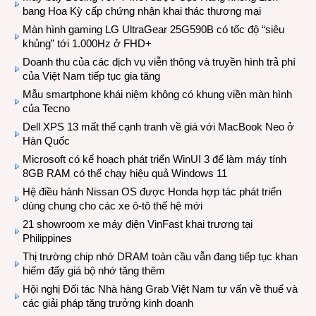
bang Hoa Kỳ cấp chứng nhận khai thác thương mại
Màn hình gaming LG UltraGear 25G590B có tốc độ “siêu
khủng” tới 1.000Hz ở FHD+
Doanh thu của các dịch vụ viễn thông và truyền hình trả phí
của Việt Nam tiếp tục gia tăng
Mẫu smartphone khái niệm không có khung viền màn hình
của Tecno
Dell XPS 13 mất thế cạnh tranh về giá với MacBook Neo ở
Hàn Quốc
Microsoft có kế hoạch phát triển WinUI 3 để làm máy tính
8GB RAM có thể chạy hiệu quả Windows 11
Hệ điều hành Nissan OS được Honda hợp tác phát triển
dùng chung cho các xe ô-tô thế hệ mới
21 showroom xe máy điện VinFast khai trương tại
Philippines
Thị trường chip nhớ DRAM toàn cầu vẫn đang tiếp tục khan
hiếm đẩy giá bộ nhớ tăng thêm
Hội nghị Đối tác Nhà hàng Grab Việt Nam tư vấn về thuế và
các giải pháp tăng trưởng kinh doanh