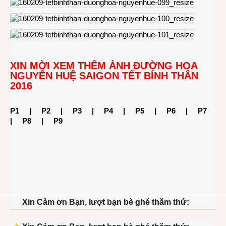
XIN MỜI XEM THÊM ẢNH ĐƯỜNG HOA
NGUYỄN HUỆ SAIGON TẾT BÍNH THÂN
2016
P1
|
P2
|
P3
|
P4
|
P5
|
P6
|
P7
|
P8
|
P9
Xin Cảm ơn Bạn, lượt bạn bè ghé thăm thứ: