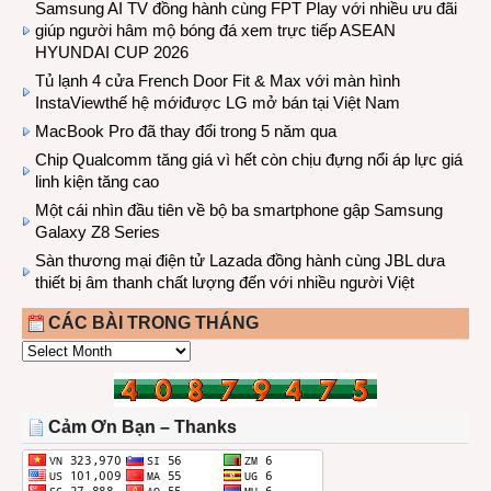
Samsung AI TV đồng hành cùng FPT Play với nhiều ưu đãi
giúp người hâm mộ bóng đá xem trực tiếp ASEAN
HYUNDAI CUP 2026
Tủ lạnh 4 cửa French Door Fit & Max với màn hình
InstaViewthế hệ mớiđược LG mở bán tại Việt Nam
MacBook Pro đã thay đổi trong 5 năm qua
Chip Qualcomm tăng giá vì hết còn chịu đựng nổi áp lực giá
linh kiện tăng cao
Một cái nhìn đầu tiên về bộ ba smartphone gập Samsung
Galaxy Z8 Series
Sàn thương mại điện tử Lazada đồng hành cùng JBL dưa
thiết bị âm thanh chất lượng đến với nhiều người Việt
CÁC BÀI TRONG THÁNG
CÁC
BÀI
TRONG
THÁNG
Cảm Ơn Bạn – Thanks