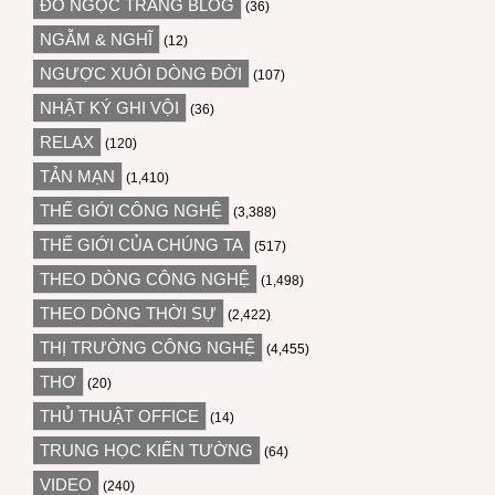
ĐỖ NGỌC TRANG BLOG
(36)
NGẪM & NGHĨ
(12)
NGƯỢC XUÔI DÒNG ĐỜI
(107)
NHẬT KÝ GHI VỘI
(36)
RELAX
(120)
TẢN MẠN
(1,410)
THẾ GIỚI CÔNG NGHỆ
(3,388)
THẾ GIỚI CỦA CHÚNG TA
(517)
THEO DÒNG CÔNG NGHỆ
(1,498)
THEO DÒNG THỜI SỰ
(2,422)
THỊ TRƯỜNG CÔNG NGHỆ
(4,455)
THƠ
(20)
THỦ THUẬT OFFICE
(14)
TRUNG HỌC KIẾN TƯỜNG
(64)
VIDEO
(240)