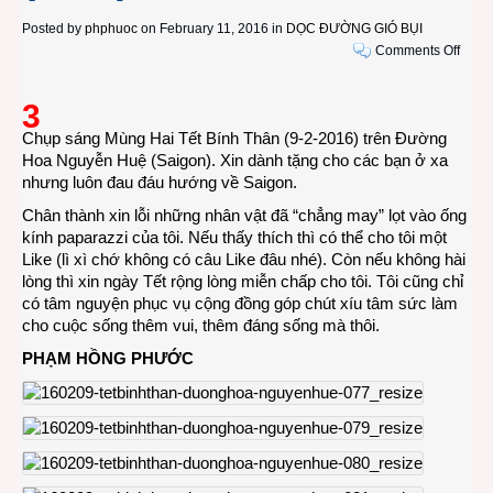
Posted by
phphuoc
on February 11, 2016 in
DỌC ĐƯỜNG GIÓ BỤI
on
Comments Off
PHÓ
SỰ
3
ẢNH:
Chụp sáng Mùng Hai Tết Bính Thân (9-2-2016) trên Đường
Đườ
Hoa Nguyễn Huệ (Saigon). Xin dành tặng cho các bạn ở xa
Hoa
nhưng luôn đau đáu hướng về Saigon.
Nguy
Huệ
Chân thành xin lỗi những nhân vật đã “chẳng may” lọt vào ống
Tết
kính paparazzi của tôi. Nếu thấy thích thì có thể cho tôi một
Bính
Like (lì xì chớ không có câu Like đâu nhé). Còn nếu không hài
Thân
lòng thì xin ngày Tết rộng lòng miễn chấp cho tôi. Tôi cũng chỉ
2016
có tâm nguyện phục vụ cộng đồng góp chút xíu tâm sức làm
(P3/8
cho cuộc sống thêm vui, thêm đáng sống mà thôi.
PHẠM HỒNG PHƯỚC