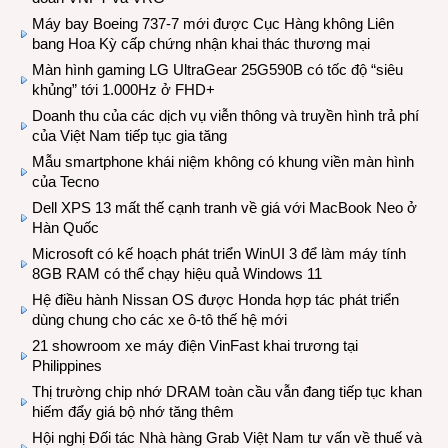
Máy bay Boeing 737-7 mới được Cục Hàng không Liên
bang Hoa Kỳ cấp chứng nhận khai thác thương mại
Màn hình gaming LG UltraGear 25G590B có tốc độ “siêu
khủng” tới 1.000Hz ở FHD+
Doanh thu của các dịch vụ viễn thông và truyền hình trả phí
của Việt Nam tiếp tục gia tăng
Mẫu smartphone khái niệm không có khung viền màn hình
của Tecno
Dell XPS 13 mất thế cạnh tranh về giá với MacBook Neo ở
Hàn Quốc
Microsoft có kế hoạch phát triển WinUI 3 để làm máy tính
8GB RAM có thể chạy hiệu quả Windows 11
Hệ điều hành Nissan OS được Honda hợp tác phát triển
dùng chung cho các xe ô-tô thế hệ mới
21 showroom xe máy điện VinFast khai trương tại
Philippines
Thị trường chip nhớ DRAM toàn cầu vẫn đang tiếp tục khan
hiếm đẩy giá bộ nhớ tăng thêm
Hội nghị Đối tác Nhà hàng Grab Việt Nam tư vấn về thuế và