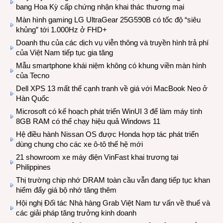
bang Hoa Kỳ cấp chứng nhận khai thác thương mại
Màn hình gaming LG UltraGear 25G590B có tốc độ “siêu
khủng” tới 1.000Hz ở FHD+
Doanh thu của các dịch vụ viễn thông và truyền hình trả phí
của Việt Nam tiếp tục gia tăng
Mẫu smartphone khái niệm không có khung viền màn hình
của Tecno
Dell XPS 13 mất thế cạnh tranh về giá với MacBook Neo ở
Hàn Quốc
Microsoft có kế hoạch phát triển WinUI 3 để làm máy tính
8GB RAM có thể chạy hiệu quả Windows 11
Hệ điều hành Nissan OS được Honda hợp tác phát triển
dùng chung cho các xe ô-tô thế hệ mới
21 showroom xe máy điện VinFast khai trương tại
Philippines
Thị trường chip nhớ DRAM toàn cầu vẫn đang tiếp tục khan
hiếm đẩy giá bộ nhớ tăng thêm
Hội nghị Đối tác Nhà hàng Grab Việt Nam tư vấn về thuế và
các giải pháp tăng trưởng kinh doanh