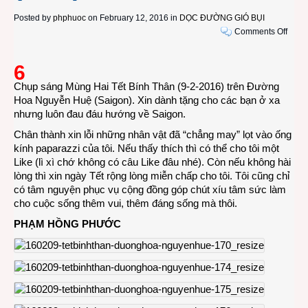
Posted by
phphuoc
on February 12, 2016 in
DỌC ĐƯỜNG GIÓ BỤI
on
Comments Off
PHÓ
SỰ
6
ẢNH:
Chụp sáng Mùng Hai Tết Bính Thân (9-2-2016) trên Đường
Đườ
Hoa Nguyễn Huệ (Saigon). Xin dành tặng cho các bạn ở xa
Hoa
nhưng luôn đau đáu hướng về Saigon.
Nguy
Huệ
Chân thành xin lỗi những nhân vật đã “chẳng may” lọt vào ống
Tết
kính paparazzi của tôi. Nếu thấy thích thì có thể cho tôi một
Bính
Like (lì xì chớ không có câu Like đâu nhé). Còn nếu không hài
Thân
lòng thì xin ngày Tết rộng lòng miễn chấp cho tôi. Tôi cũng chỉ
2016
có tâm nguyện phục vụ cộng đồng góp chút xíu tâm sức làm
(P6/8
cho cuộc sống thêm vui, thêm đáng sống mà thôi.
PHẠM HỒNG PHƯỚC