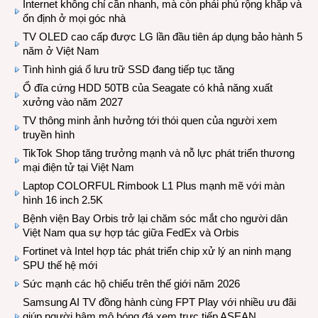
Internet không chỉ cần nhanh, mà còn phải phủ rộng khắp và
ổn định ở mọi góc nhà
TV OLED cao cấp được LG lần đầu tiên áp dụng bảo hành 5
năm ở Việt Nam
Tình hình giá ổ lưu trữ SSD đang tiếp tục tăng
Ổ đĩa cứng HDD 50TB của Seagate có khả năng xuất
xưởng vào năm 2027
TV thông minh ảnh hưởng tới thói quen của người xem
truyền hình
TikTok Shop tăng trưởng mạnh và nỗ lực phát triển thương
mại điện tử tại Việt Nam
Laptop COLORFUL Rimbook L1 Plus mạnh mẽ với màn
hình 16 inch 2.5K
Bệnh viện Bay Orbis trở lại chăm sóc mắt cho người dân
Việt Nam qua sự hợp tác giữa FedEx và Orbis
Fortinet và Intel hợp tác phát triển chip xử lý an ninh mạng
SPU thế hệ mới
Sức mạnh các hộ chiếu trên thế giới năm 2026
Samsung AI TV đồng hành cùng FPT Play với nhiều ưu đãi
giúp người hâm mộ bóng đá xem trực tiếp ASEAN