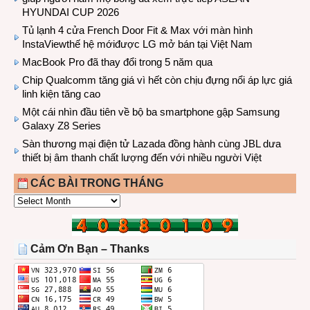
HYUNDAI CUP 2026
Tủ lạnh 4 cửa French Door Fit & Max với màn hình
InstaViewthế hệ mớiđược LG mở bán tại Việt Nam
MacBook Pro đã thay đổi trong 5 năm qua
Chip Qualcomm tăng giá vì hết còn chịu đựng nổi áp lực giá
linh kiện tăng cao
Một cái nhìn đầu tiên về bộ ba smartphone gập Samsung
Galaxy Z8 Series
Sàn thương mại điện tử Lazada đồng hành cùng JBL dưa
thiết bị âm thanh chất lượng đến với nhiều người Việt
CÁC BÀI TRONG THÁNG
CÁC
BÀI
TRONG
THÁNG
Cảm Ơn Bạn – Thanks