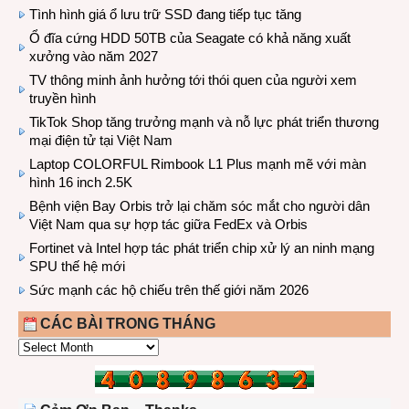
Tình hình giá ổ lưu trữ SSD đang tiếp tục tăng
Ổ đĩa cứng HDD 50TB của Seagate có khả năng xuất
xưởng vào năm 2027
TV thông minh ảnh hưởng tới thói quen của người xem
truyền hình
TikTok Shop tăng trưởng mạnh và nỗ lực phát triển thương
mại điện tử tại Việt Nam
Laptop COLORFUL Rimbook L1 Plus mạnh mẽ với màn
hình 16 inch 2.5K
Bệnh viện Bay Orbis trở lại chăm sóc mắt cho người dân
Việt Nam qua sự hợp tác giữa FedEx và Orbis
Fortinet và Intel hợp tác phát triển chip xử lý an ninh mạng
SPU thế hệ mới
Sức mạnh các hộ chiếu trên thế giới năm 2026
CÁC BÀI TRONG THÁNG
CÁC
BÀI
TRONG
THÁNG