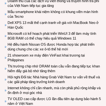
Doanh thu của các dịch vụ viễn thông và truyền hình trả phí
của Việt Nam tiếp tục gia tăng
Mẫu smartphone khái niệm không có khung viền màn hình
của Tecno
Dell XPS 13 mất thế cạnh tranh về giá với MacBook Neo ở
Hàn Quốc
Microsoft có kế hoạch phát triển WinUI 3 để làm máy tính
8GB RAM có thể chạy hiệu quả Windows 11
Hệ điều hành Nissan OS được Honda hợp tác phát triển
dùng chung cho các xe ô-tô thế hệ mới
21 showroom xe máy điện VinFast khai trương tại
Philippines
Thị trường chip nhớ DRAM toàn cầu vẫn đang tiếp tục khan
hiếm đẩy giá bộ nhớ tăng thêm
Hội nghị Đối tác Nhà hàng Grab Việt Nam tư vấn về thuế và
các giải pháp tăng trưởng kinh doanh
Internet không chỉ cần nhanh, mà còn phải phủ rộng khắp và
ổn định ở mọi góc nhà
TV OLED cao cấp được LG lần đầu tiên áp dụng bảo hành 5
năm ở Việt Nam