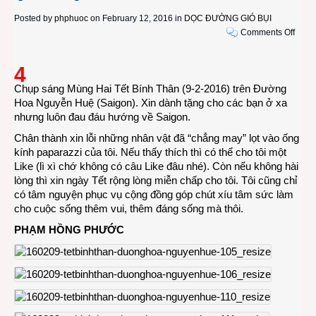
Posted by
phphuoc
on February 12, 2016 in
DỌC ĐƯỜNG GIÓ BỤI
on
Comments Off
PHÓ
SỰ
4
ẢNH:
Chụp sáng Mùng Hai Tết Bính Thân (9-2-2016) trên Đường
Đườ
Hoa Nguyễn Huệ (Saigon). Xin dành tặng cho các bạn ở xa
Hoa
nhưng luôn đau đáu hướng về Saigon.
Nguy
Huệ
Chân thành xin lỗi những nhân vật đã “chẳng may” lọt vào ống
Tết
kính paparazzi của tôi. Nếu thấy thích thì có thể cho tôi một
Bính
Like (lì xì chớ không có câu Like đâu nhé). Còn nếu không hài
Thân
lòng thì xin ngày Tết rộng lòng miễn chấp cho tôi. Tôi cũng chỉ
2016
có tâm nguyện phục vụ cộng đồng góp chút xíu tâm sức làm
(P4/8
cho cuộc sống thêm vui, thêm đáng sống mà thôi.
PHẠM HỒNG PHƯỚC