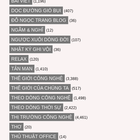
BÀI VIẾT
(1,196)
DỌC ĐƯỜNG GIÓ BỤI
(407)
ĐỖ NGỌC TRANG BLOG
(36)
NGẪM & NGHĨ
(12)
NGƯỢC XUÔI DÒNG ĐỜI
(107)
NHẬT KÝ GHI VỘI
(36)
RELAX
(120)
TẢN MẠN
(1,410)
THẾ GIỚI CÔNG NGHỆ
(3,388)
THẾ GIỚI CỦA CHÚNG TA
(517)
THEO DÒNG CÔNG NGHỆ
(1,498)
THEO DÒNG THỜI SỰ
(2,422)
THỊ TRƯỜNG CÔNG NGHỆ
(4,461)
THƠ
(20)
THỦ THUẬT OFFICE
(14)