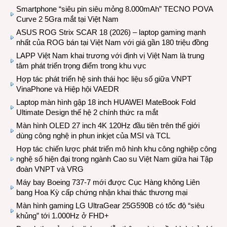
Smartphone “siêu pin siêu mỏng 8.000mAh” TECNO POVA
Curve 2 5Gra mắt tại Việt Nam
ASUS ROG Strix SCAR 18 (2026) – laptop gaming mạnh
nhất của ROG bán tại Việt Nam với giá gần 180 triệu đồng
LAPP Việt Nam khai trương với định vị Việt Nam là trung
tâm phát triển trọng điểm trong khu vực
Hợp tác phát triển hệ sinh thái học liệu số giữa VNPT
VinaPhone và Hiệp hội VAEDR
Laptop màn hình gập 18 inch HUAWEI MateBook Fold
Ultimate Design thế hệ 2 chính thức ra mắt
Màn hình OLED 27 inch 4K 120Hz đầu tiên trên thế giới
dùng công nghệ in phun inkjet của MSI và TCL
Hợp tác chiến lược phát triển mô hình khu công nghiệp công
nghệ số hiện đại trong ngành Cao su Việt Nam giữa hai Tập
đoàn VNPT và VRG
Máy bay Boeing 737-7 mới được Cục Hàng không Liên
bang Hoa Kỳ cấp chứng nhận khai thác thương mại
Màn hình gaming LG UltraGear 25G590B có tốc độ “siêu
khủng” tới 1.000Hz ở FHD+