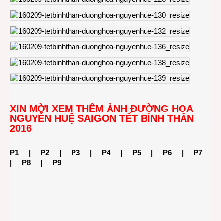
XIN MỜI XEM THÊM ẢNH ĐƯỜNG HOA
NGUYỄN HUỆ SAIGON TẾT BÍNH THÂN
2016
P1
|
P2
|
P3
|
P4
|
P5
|
P6
|
P7
|
P8
|
P9