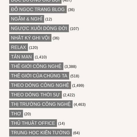
(407)
ĐỖ NGỌC TRANG BLOG
(36)
NGẪM & NGHĨ
(12)
NGƯỢC XUÔI DÒNG ĐỜI
(107)
NHẬT KÝ GHI VỘI
(36)
RELAX
(120)
TẢN MẠN
(1,410)
THẾ GIỚI CÔNG NGHỆ
(3,388)
THẾ GIỚI CỦA CHÚNG TA
(518)
THEO DÒNG CÔNG NGHỆ
(1,499)
THEO DÒNG THỜI SỰ
(2,422)
THỊ TRƯỜNG CÔNG NGHỆ
(4,463)
THƠ
(20)
THỦ THUẬT OFFICE
(14)
TRUNG HỌC KIẾN TƯỜNG
(64)