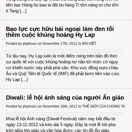
tiền bạc Hàng họ bao la đãi họ hàng Tí tởn nàng ơi cho tởn
tí Tang […]
Bạo lực cực hữu bài ngoại làm đen tối
thêm cuộc khủng hoảng Hy Lap
Posted by
phphuoc
on November 17th, 2012 in
BÀI VIẾT
Từ lâu nay, Hy Lạp luôn là một điểm nóng trên bản đồ thời
sự quốc tế với cuộc khủng hoảng nợ nần tới mức có nguy
cơ khiến nước này phải phá sản. Khu vực đồng euro châu
Âu và Quỹ Tiền tệ Quốc tế (IMF) đã phải bơm tiền vào cứu
Hy Lạp […]
Diwali: lễ hội ánh sáng của người Ấn giáo
Posted by
phphuoc
on November 16th, 2012 in
THẾ GIỚI CỦA CHÚNG TA
Mùa lễ hội Ánh sáng (Diwali Festival) năm nay bắt đầu từ
ngày 13-11-2012 và kéo dài 5 ngày. Đây là một lễ hội pha
trộn giữa tôn giáo và văn hóa được các tín đồ Ấn giáo,