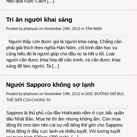
hiệu quả cuộc Cách […]
Tri ân người khai sáng
Posted by
phphuoc
on November 20th, 2012 in
TẢN MẠN
Người thầy còn được gọi là người khai sáng. Chẳng cần
phải giải thích theo nghĩa Hán Nôm, chỉ bình dân học vụ
cũng hiểu đó là người giúp cho đầu óc ta hết u tối. Loài
người cần được khai hóa để văn minh, và cần được khai
sáng để làm người. Ta […]
Người Sapporo không sợ lạnh
Posted by
phphuoc
on November 19th, 2012 in
DỌC ĐƯỜNG GIÓ BỤI
,
THẾ GIỚI CỦA CHÚNG TA
Sapporo là thủ phủ của đảo Hokkaido nằm ở cực bắc quần
đảo Nhật Bản. Mùa hè thì ấm nhưng không ẩm. Còn mùa
đông thì mới làm nên cái sự nổi tiếng thế giới cho Sapporo.
Mùa đông ở đây cực lạnh và nhiều tuyết. Với lượng tuyết