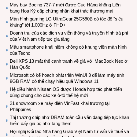
Máy bay Boeing 737-7 mới được Cục Hàng không Liên
bang Hoa Kỳ cấp chứng nhận khai thác thương mại
Màn hình gaming LG UltraGear 25G590B có tốc độ “siêu
khủng” tới 1.000Hz ở FHD+
Doanh thu của các dịch vụ viễn thông và truyền hình trả phí
của Việt Nam tiếp tục gia tăng
Mẫu smartphone khái niệm không có khung viền màn hình
của Tecno
Dell XPS 13 mất thế cạnh tranh về giá với MacBook Neo ở
Hàn Quốc
Microsoft có kế hoạch phát triển WinUI 3 để làm máy tính
8GB RAM có thể chạy hiệu quả Windows 11
Hệ điều hành Nissan OS được Honda hợp tác phát triển
dùng chung cho các xe ô-tô thế hệ mới
21 showroom xe máy điện VinFast khai trương tại
Philippines
Thị trường chip nhớ DRAM toàn cầu vẫn đang tiếp tục khan
hiếm đẩy giá bộ nhớ tăng thêm
Hội nghị Đối tác Nhà hàng Grab Việt Nam tư vấn về thuế và