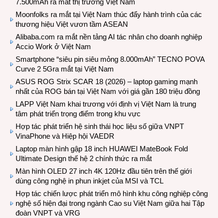
7.500mAh ra mắt thị trường Việt Nam
Moonfolks ra mắt tại Việt Nam thúc đẩy hành trình của các
thương hiệu Việt vươn tầm ASEAN
Alibaba.com ra mắt nền tảng AI tác nhân cho doanh nghiệp
Accio Work ở Việt Nam
Smartphone “siêu pin siêu mỏng 8.000mAh” TECNO POVA
Curve 2 5Gra mắt tại Việt Nam
ASUS ROG Strix SCAR 18 (2026) – laptop gaming mạnh
nhất của ROG bán tại Việt Nam với giá gần 180 triệu đồng
LAPP Việt Nam khai trương với định vị Việt Nam là trung
tâm phát triển trọng điểm trong khu vực
Hợp tác phát triển hệ sinh thái học liệu số giữa VNPT
VinaPhone và Hiệp hội VAEDR
Laptop màn hình gập 18 inch HUAWEI MateBook Fold
Ultimate Design thế hệ 2 chính thức ra mắt
Màn hình OLED 27 inch 4K 120Hz đầu tiên trên thế giới
dùng công nghệ in phun inkjet của MSI và TCL
Hợp tác chiến lược phát triển mô hình khu công nghiệp công
nghệ số hiện đại trong ngành Cao su Việt Nam giữa hai Tập
đoàn VNPT và VRG