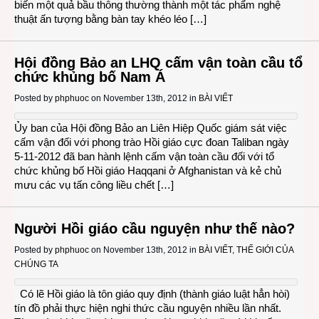
biến một quả bầu thông thường thành một tác phẩm nghệ
thuật ấn tượng bằng bàn tay khéo léo […]
Hội đồng Bảo an LHQ cấm vận toàn cầu tổ
chức khủng bố Nam Á
Posted by
phphuoc
on November 13th, 2012 in
BÀI VIẾT
Ủy ban của Hội đồng Bảo an Liên Hiệp Quốc giám sát việc
cấm vận đối với phong trào Hồi giáo cực đoan Taliban ngày
5-11-2012 đã ban hành lệnh cấm vận toàn cầu đối với tổ
chức khủng bố Hồi giáo Haqqani ở Afghanistan và kẻ chủ
mưu các vụ tấn công liều chết […]
Người Hồi giáo cầu nguyện như thế nào?
Posted by
phphuoc
on November 13th, 2012 in
BÀI VIẾT
,
THẾ GIỚI CỦA
CHÚNG TA
Có lẽ Hồi giáo là tôn giáo quy định (thành giáo luật hẳn hòi)
tín đồ phải thực hiện nghi thức cầu nguyện nhiều lần nhất.