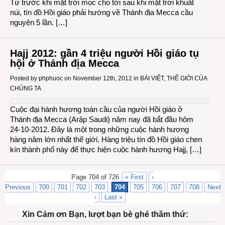
Từ trước khi mặt trời mọc cho tới sau khi mặt trời khuất
núi, tín đồ Hồi giáo phải hướng về Thánh địa Mecca cầu
nguyện 5 lần. […]
Hajj 2012: gần 4 triệu người Hồi giáo tụ
hội ở Thánh địa Mecca
Posted by
phphuoc
on November 12th, 2012 in
BÀI VIẾT
,
THẾ GIỚI CỦA
CHÚNG TA
Cuộc đại hành hương toàn cầu của người Hồi giáo ở
Thánh địa Mecca (Arập Saudi) năm nay đã bắt đầu hôm
24-10-2012. Đây là một trong những cuộc hành hương
hàng năm lớn nhất thế giới. Hàng triệu tín đồ Hồi giáo chen
kín thành phố này để thực hiện cuộc hành hương Hajj, […]
Page 704 of 726
« First
‹
Previous
700
701
702
703
704
705
706
707
708
Next
›
Last »
Xin Cảm ơn Bạn, lượt bạn bè ghé thăm thứ: