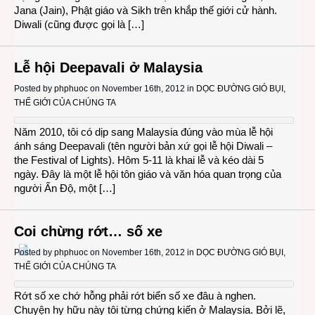
Jana (Jain), Phật giáo và Sikh trên khắp thế giới cử hành.
Diwali (cũng được gọi là […]
Lễ hội Deepavali ở Malaysia
Posted by
phphuoc
on November 16th, 2012 in
DỌC ĐƯỜNG GIÓ BỤI
,
THẾ GIỚI CỦA CHÚNG TA
Năm 2010, tôi có dịp sang Malaysia đúng vào mùa lễ hội
ánh sáng Deepavali (tên người bản xứ gọi lễ hội Diwali –
the Festival of Lights). Hôm 5-11 là khai lễ và kéo dài 5
ngày. Đây là một lễ hội tôn giáo và văn hóa quan trọng của
người Ấn Độ, một […]
Coi chừng rớt… số xe
Posted by
phphuoc
on November 16th, 2012 in
DỌC ĐƯỜNG GIÓ BỤI
,
THẾ GIỚI CỦA CHÚNG TA
Rớt số xe chớ hỗng phải rớt biển số xe đâu à nghen.
Chuyện hy hữu này tôi từng chứng kiến ở Malaysia. Bởi lẽ,