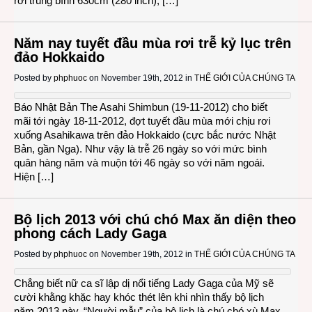
rơi trung bình 630cm (280 inch), […]
Năm nay tuyết đầu mùa rơi trễ kỷ lục trên
đảo Hokkaido
Posted by
phphuoc
on November 19th, 2012 in
THẾ GIỚI CỦA CHÚNG TA
Báo Nhật Bản The Asahi Shimbun (19-11-2012) cho biết
mãi tới ngày 18-11-2012, đợt tuyết đầu mùa mới chịu rơi
xuống Asahikawa trên đảo Hokkaido (cực bắc nước Nhật
Bản, gần Nga). Như vậy là trễ 26 ngày so với mức bình
quân hàng năm và muộn tới 46 ngày so với năm ngoái.
Hiện […]
Bộ lịch 2013 với chú chó Max ăn diện theo
phong cách Lady Gaga
Posted by
phphuoc
on November 19th, 2012 in
THẾ GIỚI CỦA CHÚNG TA
Chẳng biết nữ ca sĩ lập dị nổi tiếng Lady Gaga của Mỹ sẽ
cười khằng khặc hay khóc thét lên khi nhìn thấy bộ lịch
năm 2013 này. “Người mẫu” của bộ lịch là chú chó xù Max