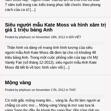
7 năm tuổi trong các kiểu trang phục bắt chước theo phong
cách của ca sĩ […]
Siêu người mẫu Kate Moss và hình xăm trị
giá 1 triệu bảng Anh
Posted by
phphuoc
on November 18th, 2012 in
BÀI VIẾT
Thân hình và dáng vẻ mang tính hình tượng của siêu
người mẫu Anh Kate Moss đã đem lại cho cô khoảng 48
triệu bảng Anh. Trong một cuộc phỏng vấn của tạp chí Mỹ
Vanity Fair (số tháng 12-2012), siêu người mẫu Anh Kate
Moss đã tiết lộ về bức hình xăm nổi […]
Mộng vàng
Posted by
phphuoc
on November 17th, 2012 in
THƠ
Có một giấc mộng mang tên… vàng lá. Âu thì làm người ai
chẳng có ước mơ… Mộng vàng Vàng lá mơ sao tựa lá
vàng Sang thu đầy ắp khoái thu sang Bạc tìền rủng rỉnh no