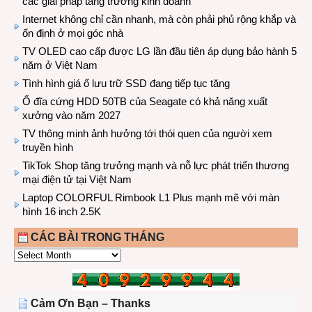
các giải pháp tăng trưởng kinh doanh
Internet không chỉ cần nhanh, mà còn phải phủ rộng khắp và
ổn định ở mọi góc nhà
TV OLED cao cấp được LG lần đầu tiên áp dụng bảo hành 5
năm ở Việt Nam
Tình hình giá ổ lưu trữ SSD đang tiếp tục tăng
Ổ đĩa cứng HDD 50TB của Seagate có khả năng xuất
xưởng vào năm 2027
TV thông minh ảnh hưởng tới thói quen của người xem
truyền hình
TikTok Shop tăng trưởng mạnh và nỗ lực phát triển thương
mại điện tử tại Việt Nam
Laptop COLORFUL Rimbook L1 Plus mạnh mẽ với màn
hình 16 inch 2.5K
CÁC BÀI TRONG THÁNG
CÁC
BÀI
TRONG
THÁNG
Cảm Ơn Bạn – Thanks