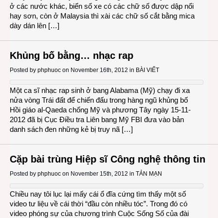
ở các nước khác, biển số xe có các chữ số được dập nổi
hay sơn, còn ở Malaysia thì xài các chữ số cắt bằng mica
dày dán lên […]
Khủng bố bằng… nhạc rap
Posted by
phphuoc
on November 16th, 2012 in
BÀI VIẾT
Một ca sĩ nhạc rap sinh ở bang Alabama (Mỹ) chạy đi xa
nửa vòng Trái đất để chiến đấu trong hàng ngũ khủng bố
Hồi giáo al-Qaeda chống Mỹ và phương Tây ngày 15-11-
2012 đã bị Cục Điều tra Liên bang Mỹ FBI đưa vào bản
danh sách đen những kẻ bị truy nã […]
Cặp bài trùng Hiệp sĩ Công nghệ thông tin
Posted by
phphuoc
on November 15th, 2012 in
TẢN MẠN
Chiều nay tôi lục lại mấy cái ổ đĩa cứng tìm thấy một số
video tư liệu về cái thời “đầu còn nhiều tóc”. Trong đó có
video phóng sự của chương trình Cuộc Sống Số của đài