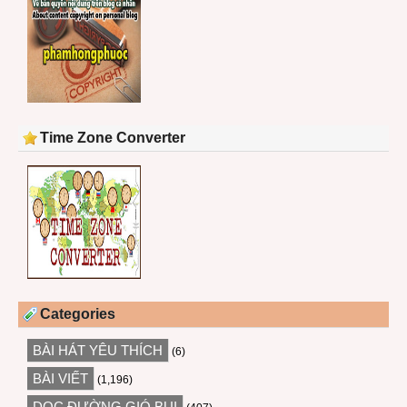
Time Zone Converter
Categories
BÀI HÁT YÊU THÍCH
(6)
BÀI VIẾT
(1,196)
DỌC ĐƯỜNG GIÓ BỤI