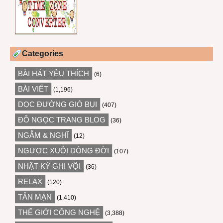
Categories
BÀI HÁT YÊU THÍCH
(6)
BÀI VIẾT
(1,196)
DỌC ĐƯỜNG GIÓ BỤI
(407)
ĐỖ NGỌC TRANG BLOG
(36)
NGẪM & NGHĨ
(12)
NGƯỢC XUÔI DÒNG ĐỜI
(107)
NHẬT KÝ GHI VỘI
(36)
RELAX
(120)
TẢN MẠN
(1,410)
THẾ GIỚI CÔNG NGHỆ
(3,388)