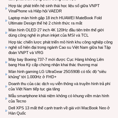
Hợp tác phát triển hệ sinh thái học liệu số giữa VNPT
VinaPhone và Hiệp hội VAEDR
Laptop màn hình gập 18 inch HUAWEI MateBook Fold
Ultimate Design thế hệ 2 chính thức ra mắt
Màn hình OLED 27 inch 4K 120Hz đầu tiên trên thế giới
dùng công nghệ in phun inkjet của MSI và TCL
Hợp tác chiến lược phát triển mô hình khu công nghiệp công
nghệ số hiện đại trong ngành Cao su Việt Nam giữa hai Tập
đoàn VNPT và VRG
Máy bay Boeing 737-7 mới được Cục Hàng không Liên
bang Hoa Kỳ cấp chứng nhận khai thác thương mại
Màn hình gaming LG UltraGear 25G590B có tốc độ “siêu
khủng” tới 1.000Hz ở FHD+
Doanh thu của các dịch vụ viễn thông và truyền hình trả phí
của Việt Nam tiếp tục gia tăng
Mẫu smartphone khái niệm không có khung viền màn hình
của Tecno
Dell XPS 13 mất thế cạnh tranh về giá với MacBook Neo ở
Hàn Quốc