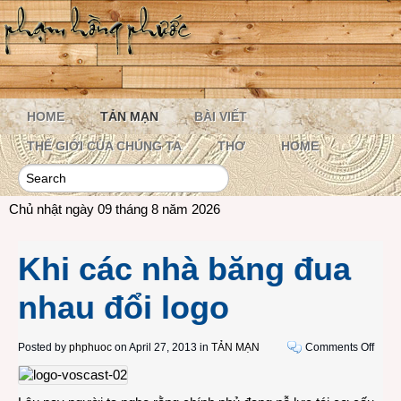
HOME
TẢN MẠN
BÀI VIẾT
THẾ GIỚI CỦA CHÚNG TA
THƠ
HOME
Chủ nhật ngày 09 tháng 8 năm 2026
Khi các nhà băng đua
nhau đổi logo
on
Posted by
phphuoc
on April 27, 2013 in
TẢN MẠN
Comments Off
Khi
các
nhà