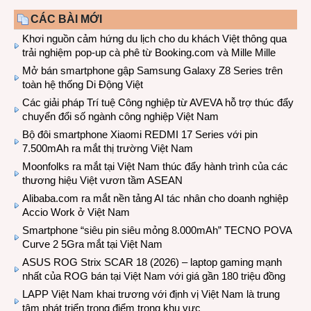
CÁC BÀI MỚI
Khơi nguồn cảm hứng du lịch cho du khách Việt thông qua
trải nghiệm pop-up cà phê từ Booking.com và Mille Mille
Mở bán smartphone gập Samsung Galaxy Z8 Series trên
toàn hệ thống Di Động Việt
Các giải pháp Trí tuệ Công nghiệp từ AVEVA hỗ trợ thúc đẩy
chuyển đổi số ngành công nghiệp Việt Nam
Bộ đôi smartphone Xiaomi REDMI 17 Series với pin
7.500mAh ra mắt thị trường Việt Nam
Moonfolks ra mắt tại Việt Nam thúc đẩy hành trình của các
thương hiệu Việt vươn tầm ASEAN
Alibaba.com ra mắt nền tảng AI tác nhân cho doanh nghiệp
Accio Work ở Việt Nam
Smartphone “siêu pin siêu mỏng 8.000mAh” TECNO POVA
Curve 2 5Gra mắt tại Việt Nam
ASUS ROG Strix SCAR 18 (2026) – laptop gaming mạnh
nhất của ROG bán tại Việt Nam với giá gần 180 triệu đồng
LAPP Việt Nam khai trương với định vị Việt Nam là trung
tâm phát triển trọng điểm trong khu vực