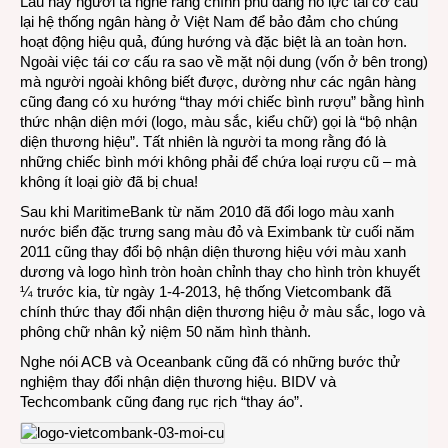
Lâu nay người ta nghe rằng chính phủ đang nỗ lực tái cơ cấu
băng
lại hệ thống ngân hàng ở Việt Nam để bảo đảm cho chúng
đua
hoạt động hiệu quả, đúng hướng và đặc biệt là an toàn hơn.
nhau
Ngoài việc tái cơ cấu ra sao về mặt nội dung (vốn ở bên trong)
đổi
mà người ngoài không biết được, dường như các ngân hàng
logo
cũng đang có xu hướng “thay mới chiếc bình rượu” bằng hình
thức nhận diện mới (logo, màu sắc, kiểu chữ) gọi là “bộ nhận
diện thương hiệu”. Tất nhiên là người ta mong rằng đó là
những chiếc bình mới không phải để chứa loại rượu cũ – mà
không ít loại giờ đã bị chua!
Sau khi MaritimeBank từ năm 2010 đã đổi logo màu xanh
nước biển đặc trưng sang màu đỏ và Eximbank từ cuối năm
2011 cũng thay đổi bộ nhận diện thương hiệu với màu xanh
dương và logo hình tròn hoàn chỉnh thay cho hình tròn khuyết
¼ trước kia, từ ngày 1-4-2013, hệ thống Vietcombank đã
chính thức thay đổi nhận diện thương hiệu ở màu sắc, logo và
phông chữ nhân kỷ niệm 50 năm hình thành.
Nghe nói ACB và Oceanbank cũng đã có những bước thử
nghiệm thay đổi nhận diện thương hiệu. BIDV và
Techcombank cũng đang rục rịch “thay áo”.