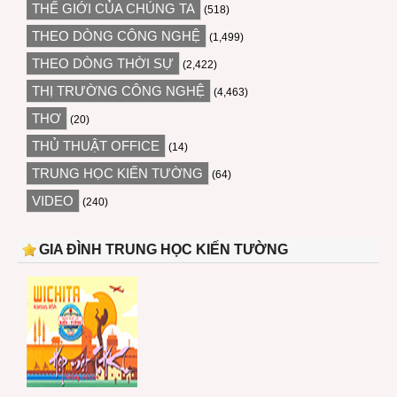
THẾ GIỚI CỦA CHÚNG TA
(518)
THEO DÒNG CÔNG NGHỆ
(1,499)
THEO DÒNG THỜI SỰ
(2,422)
THỊ TRƯỜNG CÔNG NGHỆ
(4,463)
THƠ
(20)
THỦ THUẬT OFFICE
(14)
TRUNG HỌC KIẾN TƯỜNG
(64)
VIDEO
(240)
GIA ĐÌNH TRUNG HỌC KIẾN TƯỜNG