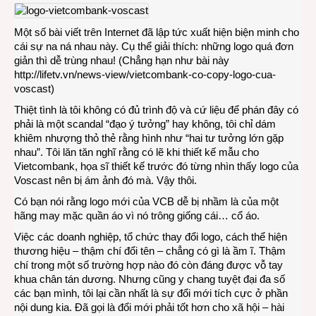
Một số bài viết trên Internet đã lập tức xuất hiện biện minh cho
cái sự na ná nhau này. Cụ thể giải thích: những logo quá đơn
giản thì dễ trùng nhau! (Chẳng hạn như bài này
http://lifetv.vn/news-view/vietcombank-co-copy-logo-cua-
voscast
)
Thiệt tình là tôi không có đủ trình độ và cứ liệu để phán đây có
phải là một scandal “đạo ý tưởng” hay không, tôi chỉ dám
khiêm nhượng thỏ thẻ rằng hình như “hai tư tưởng lớn gặp
nhau”. Tôi lăn tăn nghĩ rằng có lẽ khi thiết kế mẫu cho
Vietcombank, họa sĩ thiết kế trước đó từng nhìn thấy logo của
Voscast nên bị ám ảnh đó mà. Vậy thôi.
Có bạn nói rằng logo mới của VCB dễ bị nhầm là của một
hãng may mặc quần áo vì nó trông giống cái… cổ áo.
Việc các doanh nghiệp, tổ chức thay đổi logo, cách thể hiện
thương hiệu – thậm chí đổi tên – chẳng có gì là ầm ĩ. Thậm
chí trong một số trường hợp nào đó còn đáng được vỗ tay
khua chân tán dương. Nhưng cũng y chang tuyệt đại đa số
các bạn mình, tôi lại cần nhất là sự đổi mới tích cực ở phần
nội dung kia. Đã gọi là đổi mới phải tốt hơn cho xã hội – hài