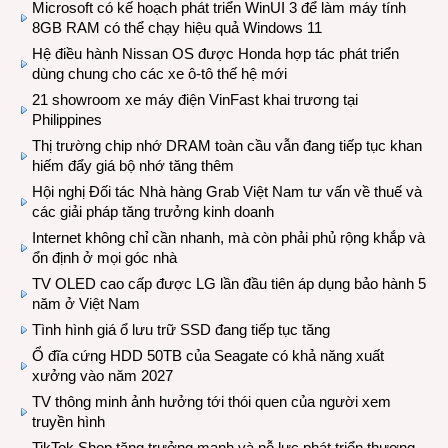
Microsoft có kế hoạch phát triển WinUI 3 để làm máy tính
8GB RAM có thể chạy hiệu quả Windows 11
Hệ điều hành Nissan OS được Honda hợp tác phát triển
dùng chung cho các xe ô-tô thế hệ mới
21 showroom xe máy điện VinFast khai trương tại
Philippines
Thị trường chip nhớ DRAM toàn cầu vẫn đang tiếp tục khan
hiếm đẩy giá bộ nhớ tăng thêm
Hội nghị Đối tác Nhà hàng Grab Việt Nam tư vấn về thuế và
các giải pháp tăng trưởng kinh doanh
Internet không chỉ cần nhanh, mà còn phải phủ rộng khắp và
ổn định ở mọi góc nhà
TV OLED cao cấp được LG lần đầu tiên áp dụng bảo hành 5
năm ở Việt Nam
Tình hình giá ổ lưu trữ SSD đang tiếp tục tăng
Ổ đĩa cứng HDD 50TB của Seagate có khả năng xuất
xưởng vào năm 2027
TV thông minh ảnh hưởng tới thói quen của người xem
truyền hình
TikTok Shop tăng trưởng mạnh và nỗ lực phát triển thương