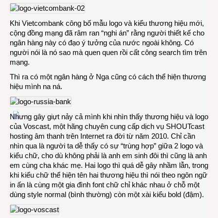
Khi Vietcombank công bố mẫu logo và kiểu thương hiệu mới,
cộng đồng mạng đã râm ran “nghi án” rằng người thiết kế cho
ngân hàng này có đạo ý tưởng của nước ngoài không. Có
người nói là nó sao mà quen quen rồi cất công search tìm trên
mạng.
Thì ra có một ngân hàng ở Nga cũng có cách thể hiện thương
hiệu mình na ná.
Nhưng gây giựt nảy cả mình khi nhìn thấy thương hiệu và logo
của Voscast, một hãng chuyên cung cấp dịch vụ SHOUTcast
hosting âm thanh trên Internet ra đời từ năm 2010. Chỉ cần
nhìn qua là người ta dễ thấy có sự “trùng hợp” giữa 2 logo và
kiểu chữ, cho dù không phải là anh em sinh đôi thì cũng là anh
em cùng cha khác mẹ. Hai logo thì quá dễ gây nhầm lẫn, trong
khi kiểu chữ thể hiện tên hai thương hiệu thì nói theo ngôn ngữ
in ấn là cùng một gia đình font chữ chỉ khác nhau ở chỗ một
dùng style normal (bình thường) còn một xài kiểu bold (đậm).