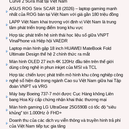
Curve 2 5Gra mắt tại Việt Nam
ASUS ROG Strix SCAR 18 (2026) – laptop gaming mạnh
nhất của ROG bán tại Việt Nam với giá gần 180 triệu đồng
LAPP Việt Nam khai trương với định vị Việt Nam là trung
tâm phát triển trọng điểm trong khu vực
Hợp tác phát triển hệ sinh thái học liệu số giữa VNPT
VinaPhone và Hiệp hội VAEDR
Laptop màn hình gập 18 inch HUAWEI MateBook Fold
Ultimate Design thế hệ 2 chính thức ra mắt
Màn hình OLED 27 inch 4K 120Hz đầu tiên trên thế giới
dùng công nghệ in phun inkjet của MSI và TCL
Hợp tác chiến lược phát triển mô hình khu công nghiệp công
nghệ số hiện đại trong ngành Cao su Việt Nam giữa hai Tập
đoàn VNPT và VRG
Máy bay Boeing 737-7 mới được Cục Hàng không Liên
bang Hoa Kỳ cấp chứng nhận khai thác thương mại
Màn hình gaming LG UltraGear 25G590B có tốc độ “siêu
khủng” tới 1.000Hz ở FHD+
Doanh thu của các dịch vụ viễn thông và truyền hình trả phí
của Việt Nam tiếp tục gia tăng