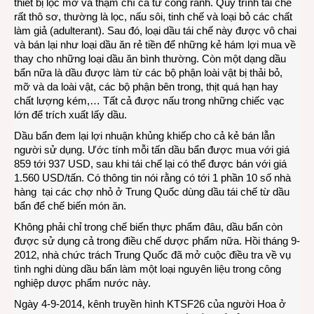
thiết bị lọc mỡ và thậm chí cả từ cống rãnh. Quy trình tái chế
rất thô sơ, thường là lọc, nấu sôi, tinh chế và loại bỏ các chất
làm giả (adulterant). Sau đó, loại dầu tái chế này được vô chai
và bán lại như loại dầu ăn rẻ tiền để những kẻ hám lợi mua về
thay cho những loại dầu ăn bình thường. Còn một dạng dầu
bẩn nữa là dầu được làm từ các bộ phận loài vật bị thải bỏ,
mỡ và da loài vật, các bộ phận bên trong, thịt quá hạn hay
chất lượng kém,… Tất cả được nấu trong những chiếc vạc
lớn để trích xuất lấy dầu.
Dầu bẩn đem lại lợi nhuận khủng khiếp cho cả kẻ bán lẫn
người sử dụng. Ước tính mỗi tấn dầu bẩn được mua với giá
859 tới 937 USD, sau khi tái chế lại có thể được bán với giá
1.560 USD/tấn. Có thông tin nói rằng có tới 1 phần 10 số nhà
hàng tại các chợ nhỏ ở Trung Quốc dùng dầu tái chế từ dầu
bẩn để chế biến món ăn.
Không phải chỉ trong chế biến thực phẩm đâu, dầu bẩn còn
được sử dụng cả trong điều chế dược phẩm nữa. Hồi tháng 9-
2012, nhà chức trách Trung Quốc đã mở cuộc điều tra về vụ
tình nghi dùng dầu bẩn làm một loại nguyên liệu trong công
nghiệp dược phẩm nước này.
Ngày 4-9-2014, kênh truyền hình KTSF26 của người Hoa ở