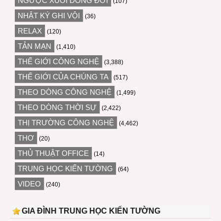
NGƯỢC XUÔI DÒNG ĐỜI
(107)
NHẬT KÝ GHI VỘI
(36)
RELAX
(120)
TẢN MẠN
(1,410)
THẾ GIỚI CÔNG NGHỆ
(3,388)
THẾ GIỚI CỦA CHÚNG TA
(517)
THEO DÒNG CÔNG NGHỆ
(1,499)
THEO DÒNG THỜI SỰ
(2,422)
THỊ TRƯỜNG CÔNG NGHỆ
(4,462)
THƠ
(20)
THỦ THUẬT OFFICE
(14)
TRUNG HỌC KIẾN TƯỜNG
(64)
VIDEO
(240)
GIA ĐÌNH TRUNG HỌC KIẾN TƯỜNG