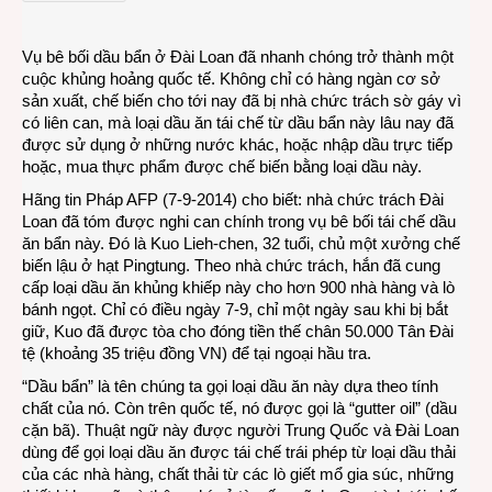
từ
dầu
Vụ bê bối dầu bẩn ở Đài Loan đã nhanh chóng trở thành một
bẩn
cuộc khủng hoảng quốc tế. Không chỉ có hàng ngàn cơ sở
ở
sản xuất, chế biến cho tới nay đã bị nhà chức trách sờ gáy vì
Đài
có liên can, mà loại dầu ăn tái chế từ dầu bẩn này lâu nay đã
Loan
được sử dụng ở những nước khác, hoặc nhập dầu trực tiếp
hoặc, mua thực phẩm được chế biến bằng loại dầu này.
Hãng tin Pháp AFP (7-9-2014) cho biết: nhà chức trách Đài
Loan đã tóm được nghi can chính trong vụ bê bối tái chế dầu
ăn bẩn này. Đó là Kuo Lieh-chen, 32 tuổi, chủ một xưởng chế
biến lậu ở hạt Pingtung. Theo nhà chức trách, hắn đã cung
cấp loại dầu ăn khủng khiếp này cho hơn 900 nhà hàng và lò
bánh ngọt. Chỉ có điều ngày 7-9, chỉ một ngày sau khi bị bắt
giữ, Kuo đã được tòa cho đóng tiền thế chân 50.000 Tân Đài
tệ (khoảng 35 triệu đồng VN) để tại ngoại hầu tra.
“Dầu bẩn” là tên chúng ta gọi loại dầu ăn này dựa theo tính
chất của nó. Còn trên quốc tế, nó được gọi là “gutter oil” (dầu
cặn bã). Thuật ngữ này được người Trung Quốc và Đài Loan
dùng để gọi loại dầu ăn được tái chế trái phép từ loại dầu thải
của các nhà hàng, chất thải từ các lò giết mổ gia súc, những