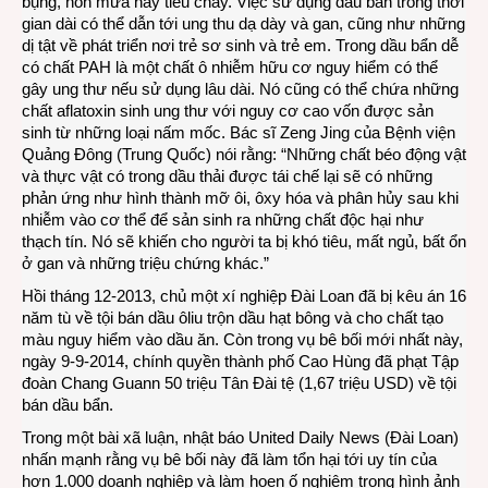
bụng, nôn mửa hay tiêu chảy. Việc sử dụng dầu bẩn trong thời
gian dài có thể dẫn tới ung thu dạ dày và gan, cũng như những
dị tật về phát triển nơi trẻ sơ sinh và trẻ em. Trong dầu bẩn dễ
có chất PAH là một chất ô nhiễm hữu cơ nguy hiểm có thể
gây ung thư nếu sử dụng lâu dài. Nó cũng có thể chứa những
chất aflatoxin sinh ung thư với nguy cơ cao vốn được sản
sinh từ những loại nấm mốc. Bác sĩ Zeng Jing của Bệnh viện
Quảng Đông (Trung Quốc) nói rằng: “Những chất béo động vật
và thực vật có trong dầu thải được tái chế lại sẽ có những
phản ứng như hình thành mỡ ôi, ôxy hóa và phân hủy sau khi
nhiễm vào cơ thể để sản sinh ra những chất độc hại như
thạch tín. Nó sẽ khiến cho người ta bị khó tiêu, mất ngủ, bất ổn
ở gan và những triệu chứng khác.”
Hồi tháng 12-2013, chủ một xí nghiệp Đài Loan đã bị kêu án 16
năm tù về tội bán dầu ôliu trộn dầu hạt bông và cho chất tạo
màu nguy hiểm vào dầu ăn. Còn trong vụ bê bối mới nhất này,
ngày 9-9-2014, chính quyền thành phố Cao Hùng đã phạt Tập
đoàn Chang Guann 50 triệu Tân Đài tệ (1,67 triệu USD) về tội
bán dầu bẩn.
Trong một bài xã luận, nhật báo United Daily News (Đài Loan)
nhấn mạnh rằng vụ bê bối này đã làm tổn hại tới uy tín của
hơn 1.000 doanh nghiệp và làm hoen ố nghiêm trọng hình ảnh