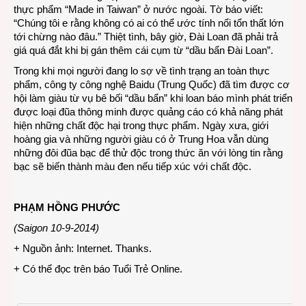
thực phẩm “Made in Taiwan” ở nước ngoài. Tờ báo viết:
“Chúng tôi e rằng không có ai có thể ước tính nổi tổn thất lớn
tới chừng nào đâu.” Thiệt tình, bây giờ, Đài Loan đã phải trả
giá quá đắt khi bị gán thêm cái cụm từ “dầu bẩn Đài Loan”.
Trong khi mọi người đang lo sợ về tình trạng an toàn thực
phẩm, công ty công nghệ Baidu (Trung Quốc) đã tìm được cơ
hội làm giàu từ vụ bê bối “dầu bẩn” khi loan báo mình phát triển
được loại đũa thông minh được quảng cáo có khả năng phát
hiện những chất độc hại trong thực phẩm. Ngày xưa, giới
hoàng gia và những người giàu có ở Trung Hoa vẫn dùng
những đôi đũa bạc để thử độc trong thức ăn với lòng tin rằng
bạc sẽ biến thành màu đen nếu tiếp xúc với chất độc.
PHẠM HỒNG PHƯỚC
(Saigon 10-9-2014)
+ Nguồn ảnh: Internet. Thanks.
+ Có thể đọc trên báo
Tuổi Trẻ Online
.