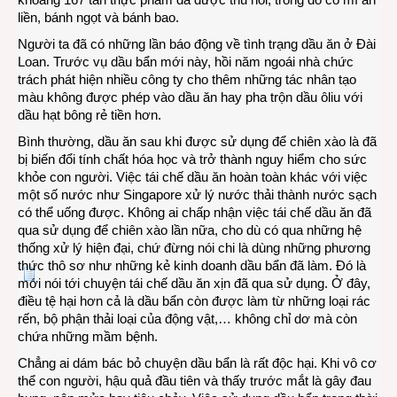
liền, bánh ngọt và bánh bao.
Người ta đã có những lần báo động về tình trạng dầu ăn ở Đài
Loan. Trước vụ dầu bẩn mới này, hồi năm ngoái nhà chức
trách phát hiện nhiều công ty cho thêm những tác nhân tạo
màu không được phép vào dầu ăn hay pha trộn dầu ôliu với
dầu hạt bông rẻ tiền hơn.
Bình thường, dầu ăn sau khi được sử dụng để chiên xào là đã
bị biến đổi tính chất hóa học và trở thành nguy hiểm cho sức
khỏe con người. Việc tái chế dầu ăn hoàn toàn khác với việc
một số nước như Singapore xử lý nước thải thành nước sạch
có thể uống được. Không ai chấp nhận việc tái chế dầu ăn đã
qua sử dụng để chiên xào lần nữa, cho dù có qua những hệ
thống xử lý hiện đại, chứ đừng nói chi là dùng những phương
thức thô sơ như những kẻ kinh doanh dầu bẩn đã làm. Đó là
mới nói tới chuyện tái chế dầu ăn xịn đã qua sử dụng. Ở đây,
điều tệ hại hơn cả là dầu bẩn còn được làm từ những loại rác
rến, bộ phận thải loại của động vật,… không chỉ dơ mà còn
chứa những mầm bệnh.
Chẳng ai dám bác bỏ chuyện dầu bẩn là rất độc hại. Khi vô cơ
thể con người, hậu quả đầu tiên và thấy trước mắt là gây đau