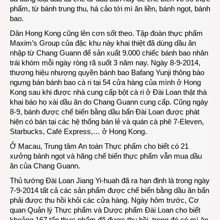
phẩm, từ bánh trung thu, há cảo tới mì ăn liền, bánh ngọt, bánh
bao.
Dân Hong Kong cũng lên cơn sốt theo. Tập đoàn thực phẩm
Maxim’s Group của đặc khu này khai thiệt đã dùng dầu ăn
nhập từ Chang Guann để sản xuất 9.000 chiếc bánh bao nhân
trái khóm mỗi ngày ròng rã suốt 3 năm nay. Ngày 8-9-2014,
thương hiệu nhượng quyền bánh bao Bafang Yunji thông báo
ngưng bán bánh bao cà ri tại 54 cửa hàng của mình ở Hong
Kong sau khi được nhà cung cấp bột cà ri ở Đài Loan thật thà
khai báo họ xài dầu ăn do Chang Guann cung cấp. Cũng ngày
8-9, bánh được chế biến bằng dầu bẩn Đài Loan được phát
hiện có bán tại các hệ thống bán lẻ và quán cà phê 7-Eleven,
Starbucks, Café Express,… ở Hong Kong.
Ở Macau, Trung tâm An toàn Thực phẩm cho biết có 21
xưởng bánh ngọt và hãng chế biến thực phẩm vẫn mua dầu
ăn của Chang Guann.
Thủ tướng Đài Loan Jiang Yi-huah đã ra hạn định là trong ngày
7-9-2014 tất cả các sản phẩm được chế biến bằng dầu ăn bẩn
phải được thu hồi khỏi các cửa hàng. Ngày hôm trước, Cơ
quan Quản lý Thực phẩm và Dược phẩm Đài Loan cho biết
khoảng 167 tấn thực phẩm đã được thu hồi, trong đó có mì ăn