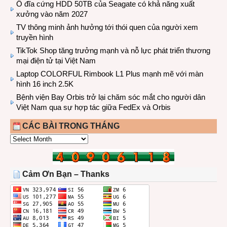
Ổ đĩa cứng HDD 50TB của Seagate có khả năng xuất
xưởng vào năm 2027
TV thông minh ảnh hưởng tới thói quen của người xem
truyền hình
TikTok Shop tăng trưởng mạnh và nỗ lực phát triển thương
mại điện tử tại Việt Nam
Laptop COLORFUL Rimbook L1 Plus mạnh mẽ với màn
hình 16 inch 2.5K
Bệnh viện Bay Orbis trở lại chăm sóc mắt cho người dân
Việt Nam qua sự hợp tác giữa FedEx và Orbis
CÁC BÀI TRONG THÁNG
CÁC
BÀI
TRONG
THÁNG
Cảm Ơn Bạn – Thanks