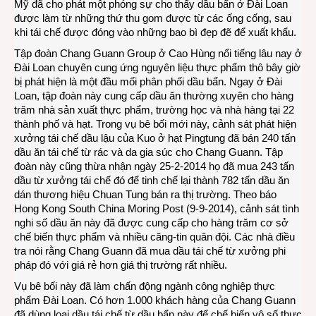
Mỹ đã cho phát một phóng sự cho thấy dầu bẩn ở Đài Loan
được làm từ những thứ thu gom được từ các ống cống, sau
khi tái chế được đóng vào những bao bì đẹp đẽ để xuất khẩu.
Tập đoàn Chang Guann Group ở Cao Hùng nổi tiếng lâu nay ở
Đài Loan chuyên cung ứng nguyên liệu thực phẩm thô bây giờ
bị phát hiện là một đầu mối phân phối dầu bẩn. Ngay ở Đài
Loan, tập đoàn này cung cấp dầu ăn thường xuyên cho hàng
trăm nhà sản xuất thực phẩm, trường học và nhà hàng tại 22
thành phố và hạt. Trong vụ bê bối mới này, cảnh sát phát hiện
xưởng tái chế dầu lậu của Kuo ở hạt Pingtung đã bán 240 tấn
dầu ăn tái chế từ rác và da gia súc cho Chang Guann. Tập
đoàn này cũng thừa nhận ngày 25-2-2014 họ đã mua 243 tấn
dầu từ xưởng tái chế đó để tinh chế lại thành 782 tấn dầu ăn
dán thương hiệu Chuan Tung bán ra thị trường. Theo báo
Hong Kong South China Moring Post (9-9-2014), cảnh sát tình
nghi số dầu ăn này đã được cung cấp cho hàng trăm cơ sở
chế biến thực phẩm và nhiều căng-tin quân đội. Các nhà điều
tra nói rằng Chang Guann đã mua dầu tái chế từ xưởng phi
pháp đó với giá rẻ hơn giá thị trường rất nhiều.
Vụ bê bối này đã làm chấn động ngành công nghiệp thực
phẩm Đài Loan. Có hơn 1.000 khách hàng của Chang Guann
đã dùng loại dầu tái chế từ dầu bẩn này để chế biến vô số thực