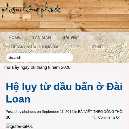
HOME
TẢN MẠN
BÀI VIẾT
THẾ GIỚI CỦA CHÚNG TA
THƠ
HOME
Thứ Bảy ngày 08 tháng 8 năm 2026
Hệ lụy từ dầu bẩn ở Đài
Loan
Posted by
phphuoc
on September 11, 2014 in
BÀI VIẾT
,
THEO DÒNG THỜI
on
SỰ
Comments Off
Hệ
lụy