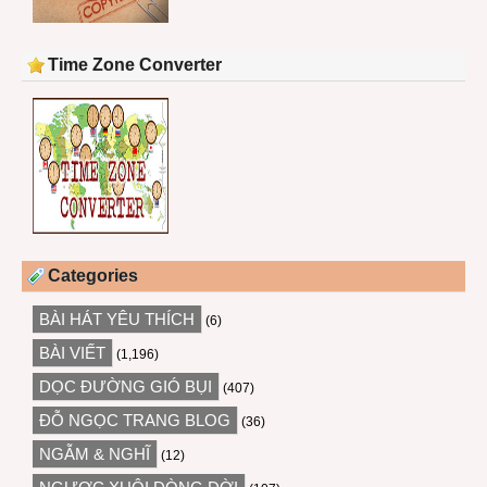
Time Zone Converter
Categories
BÀI HÁT YÊU THÍCH
(6)
BÀI VIẾT
(1,196)
DỌC ĐƯỜNG GIÓ BỤI
(407)
ĐỖ NGỌC TRANG BLOG
(36)
NGẪM & NGHĨ
(12)