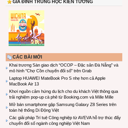
GIA ĐÌNH TRUNG HỌC KIẾN TƯỜNG
CÁC BÀI MỚI
Khai trương Sàn giao dịch “OCOP – Đặc sản Đà Nẵng” và
mô hình “Chợ Cồn chuyển đổi số” trên Grab
Laptop HUAWEI MateBook Pro S nhẹ hơn cả Apple
MacBook Air 13
Khơi nguồn cảm hứng du lịch cho du khách Việt thông qua
trải nghiệm pop-up cà phê từ Booking.com và Mille Mille
Mở bán smartphone gập Samsung Galaxy Z8 Series trên
toàn hệ thống Di Động Việt
Các giải pháp Trí tuệ Công nghiệp từ AVEVA hỗ trợ thúc đẩy
chuyển đổi số ngành công nghiệp Việt Nam