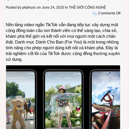
Posted by
phphuoc
on June 24, 2020 in
THẾ GIỚI CÔNG NGHỆ
on
Comments Off
Cách
Nền tảng video ngắn TikTok vẫn đang tiếp tục xây dựng một
thức
cộng đồng toàn cầu nơi thành viên có thể sáng tạo, chia sẻ,
TikTo
khám phá thế giới và kết nối với mọi người một cách chân
đề
thật. Danh mục Dành Cho Bạn (For You) là một trong những
xuất
tính năng cho phép người dùng kết nối và khám phá. Đây là
nội
trải nghiệm cốt lõi của TikTok được cộng đồng thường xuyên
dung
sử dụng.
cho
danh
mục
Dành
Cho
Bạn
(For
You)