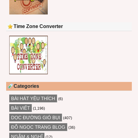
Time Zone Converter
Categories
BÀI HÁT YÊU THÍCH
(6)
BÀI VIẾT
(1,196)
DỌC ĐƯỜNG GIÓ BỤI
(407)
ĐỖ NGỌC TRANG BLOG
(36)
NGẪM & NGHĨ
(12)