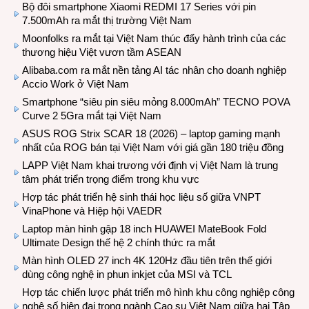
Bộ đôi smartphone Xiaomi REDMI 17 Series với pin
7.500mAh ra mắt thị trường Việt Nam
Moonfolks ra mắt tại Việt Nam thúc đẩy hành trình của các
thương hiệu Việt vươn tầm ASEAN
Alibaba.com ra mắt nền tảng AI tác nhân cho doanh nghiệp
Accio Work ở Việt Nam
Smartphone “siêu pin siêu mỏng 8.000mAh” TECNO POVA
Curve 2 5Gra mắt tại Việt Nam
ASUS ROG Strix SCAR 18 (2026) – laptop gaming mạnh
nhất của ROG bán tại Việt Nam với giá gần 180 triệu đồng
LAPP Việt Nam khai trương với định vị Việt Nam là trung
tâm phát triển trọng điểm trong khu vực
Hợp tác phát triển hệ sinh thái học liệu số giữa VNPT
VinaPhone và Hiệp hội VAEDR
Laptop màn hình gập 18 inch HUAWEI MateBook Fold
Ultimate Design thế hệ 2 chính thức ra mắt
Màn hình OLED 27 inch 4K 120Hz đầu tiên trên thế giới
dùng công nghệ in phun inkjet của MSI và TCL
Hợp tác chiến lược phát triển mô hình khu công nghiệp công
nghệ số hiện đại trong ngành Cao su Việt Nam giữa hai Tập