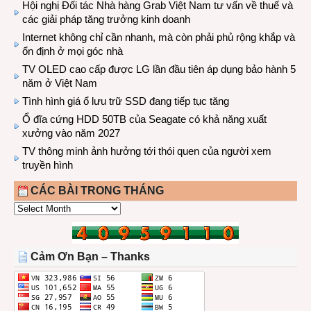
Hội nghị Đối tác Nhà hàng Grab Việt Nam tư vấn về thuế và
các giải pháp tăng trưởng kinh doanh
Internet không chỉ cần nhanh, mà còn phải phủ rộng khắp và
ổn định ở mọi góc nhà
TV OLED cao cấp được LG lần đầu tiên áp dụng bảo hành 5
năm ở Việt Nam
Tình hình giá ổ lưu trữ SSD đang tiếp tục tăng
Ổ đĩa cứng HDD 50TB của Seagate có khả năng xuất
xưởng vào năm 2027
TV thông minh ảnh hưởng tới thói quen của người xem
truyền hình
CÁC BÀI TRONG THÁNG
CÁC
BÀI
TRONG
THÁNG
Cảm Ơn Bạn – Thanks