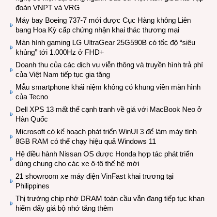
đoàn VNPT và VRG
Máy bay Boeing 737-7 mới được Cục Hàng không Liên
bang Hoa Kỳ cấp chứng nhận khai thác thương mại
Màn hình gaming LG UltraGear 25G590B có tốc độ “siêu
khủng” tới 1.000Hz ở FHD+
Doanh thu của các dịch vụ viễn thông và truyền hình trả phí
của Việt Nam tiếp tục gia tăng
Mẫu smartphone khái niệm không có khung viền màn hình
của Tecno
Dell XPS 13 mất thế cạnh tranh về giá với MacBook Neo ở
Hàn Quốc
Microsoft có kế hoạch phát triển WinUI 3 để làm máy tính
8GB RAM có thể chạy hiệu quả Windows 11
Hệ điều hành Nissan OS được Honda hợp tác phát triển
dùng chung cho các xe ô-tô thế hệ mới
21 showroom xe máy điện VinFast khai trương tại
Philippines
Thị trường chip nhớ DRAM toàn cầu vẫn đang tiếp tục khan
hiếm đẩy giá bộ nhớ tăng thêm