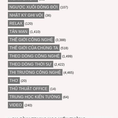
NGƯỢC XUÔI DÒNG ĐỜI
(107)
NHẬT KÝ GHI VỘI
(36)
RELAX
(120)
TẢN MẠN
(1,410)
THẾ GIỚI CÔNG NGHỆ
(3,388)
THẾ GIỚI CỦA CHÚNG TA
(518)
THEO DÒNG CÔNG NGHỆ
(1,499)
THEO DÒNG THỜI SỰ
(2,422)
THỊ TRƯỜNG CÔNG NGHỆ
(4,465)
THƠ
(20)
THỦ THUẬT OFFICE
(14)
TRUNG HỌC KIẾN TƯỜNG
(64)
VIDEO
(240)