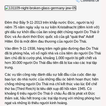
on
Comments Off
Đêm
kính
vỡ
Krista
Đêm thứ Bảy 9-11-2013 trên khắp nước Đức, người ta kỷ
của
niệm 75 năm ngày xảy ra sự kiện Kristallnacht (đêm kính vỡ)
ngườ
ghi dấu sự khởi đầu của làn sóng diệt chủng người Do Thái ở
Đức
Đức và Áo dưới thời Đức quốc xã của gã “quái thai” Adolf
Hitler. Đó là một đêm đau thương của người Do Thái.
Vào đêm 9-11-1938, hàng trăm ngôi giáo đường đạo Do Thái
đã bị phóng hỏa, vô số ngôi nhà và cửa tiệm do người Do Thái
làm chủ đã bị cướp phá, khoảng 1.000 người bị giết chết và
hơn 30.000 người Do Thái đầu tiên đã bị lùa vào các trại tập
trung.
Các vụ tấn công này đánh dấu sự bắt đầu của cuộc đàn áp
bạo lực do nhà nước của những đầu óc bệnh hoạn thực hiện
chống những người Do Thái mà chỉ kết thúc vào lúc Đế chế
thứ ba (Third Reich) bị tiêu diệt sụp đổ hồi năm 1945. Có
khoảng 6 triệu người Do Thái ở châu Âu đã bị phát xít Đức
thảm sát, hầu hết trong các trại tập trung với những phòng hơi
ngạt và những lò thiêu người kinh hoàng.