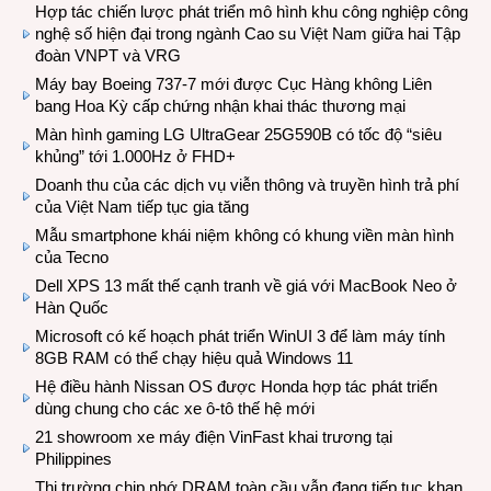
Hợp tác chiến lược phát triển mô hình khu công nghiệp công
nghệ số hiện đại trong ngành Cao su Việt Nam giữa hai Tập
đoàn VNPT và VRG
Máy bay Boeing 737-7 mới được Cục Hàng không Liên
bang Hoa Kỳ cấp chứng nhận khai thác thương mại
Màn hình gaming LG UltraGear 25G590B có tốc độ “siêu
khủng” tới 1.000Hz ở FHD+
Doanh thu của các dịch vụ viễn thông và truyền hình trả phí
của Việt Nam tiếp tục gia tăng
Mẫu smartphone khái niệm không có khung viền màn hình
của Tecno
Dell XPS 13 mất thế cạnh tranh về giá với MacBook Neo ở
Hàn Quốc
Microsoft có kế hoạch phát triển WinUI 3 để làm máy tính
8GB RAM có thể chạy hiệu quả Windows 11
Hệ điều hành Nissan OS được Honda hợp tác phát triển
dùng chung cho các xe ô-tô thế hệ mới
21 showroom xe máy điện VinFast khai trương tại
Philippines
Thị trường chip nhớ DRAM toàn cầu vẫn đang tiếp tục khan