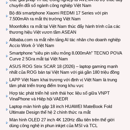
chuyển đổi số ngành công nghiệp Việt Nam
Bộ đôi smartphone Xiaomi REDMI 17 Series với pin
7.500mAh ra mắt thị trường Việt Nam
Moonfolks ra mắt tại Việt Nam thúc đẩy hành trình của các
thương hiệu Việt vươn tầm ASEAN
Alibaba.com ra mắt nền tảng AI tác nhân cho doanh nghiệp
Accio Work ở Việt Nam
Smartphone “siêu pin siêu mỏng 8.000mAh” TECNO POVA
Curve 2 5Gra mắt tại Việt Nam
ASUS ROG Strix SCAR 18 (2026) – laptop gaming mạnh
nhất của ROG bán tại Việt Nam với giá gần 180 triệu đồng
LAPP Việt Nam khai trương với định vị Việt Nam là trung
tâm phát triển trọng điểm trong khu vực
Hợp tác phát triển hệ sinh thái học liệu số giữa VNPT
VinaPhone và Hiệp hội VAEDR
Laptop màn hình gập 18 inch HUAWEI MateBook Fold
Ultimate Design thế hệ 2 chính thức ra mắt
Màn hình OLED 27 inch 4K 120Hz đầu tiên trên thế giới
dùng công nghệ in phun inkjet của MSI và TCL