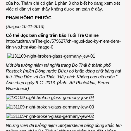
của họ. Thậm chí có gần 1 phần 3 cho biết họ đang xem xét
việc di dận vì cảm thấy không được an toàn ở đây.
PHẠM HỒNG PHƯỚC
(Saigon 10-11-2013)
Có thể đọc bản đăng trên báo Tuổi Trẻ Online
http://tuoitre.vn/The-gioi/579627/khi-nguoi-duc-ky-niem-dem-
kinh-vo.html#ad-image-0
Một bia tưởng niệm tại nghĩa trang Do Thái ở thành phố
Rostock (miền Đông nước Đức) có khắc dòng chữ bằng hai
thứ tiếng Đức và Do Thái: “Hãy nhớ. Không bao giờ quên.”
Ảnh chụp ngày 9-11-2013. (Ảnh: AP Photo/dpa, Bernd
Wuestneck)
Những viên đá tưởng niệm Stolpersteine bằng đồng khắc tên