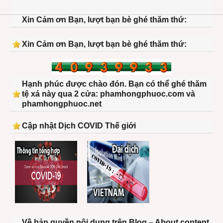
Xin Cảm ơn Bạn, lượt bạn bè ghé thăm thứ:
Xin Cảm ơn Bạn, lượt bạn bè ghé thăm thứ:
Hạnh phúc được chào đón. Bạn có thể ghé thăm
tệ xá này qua 2 cửa: phamhongphuoc.com và
phamhongphuoc.net
Cập nhật Dịch COVID Thế giới
Về bản quyền nội dung trên Blog – About content