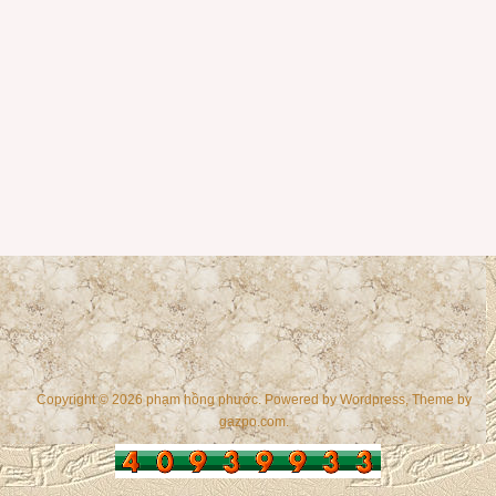
Copyright © 2026 phạm hồng phước. Powered by
Wordpress
, Theme by
gazpo.com
.