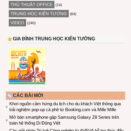
THỦ THUẬT OFFICE
(14)
TRUNG HỌC KIẾN TƯỜNG
(64)
VIDEO
(240)
GIA ĐÌNH TRUNG HỌC KIẾN TƯỜNG
CÁC BÀI MỚI
Khơi nguồn cảm hứng du lịch cho du khách Việt thông qua
trải nghiệm pop-up cà phê từ Booking.com và Mille Mille
Mở bán smartphone gập Samsung Galaxy Z8 Series trên
toàn hệ thống Di Động Việt
Các giải pháp Trí tuệ Công nghiệp từ AVEVA hỗ trợ thúc đẩy