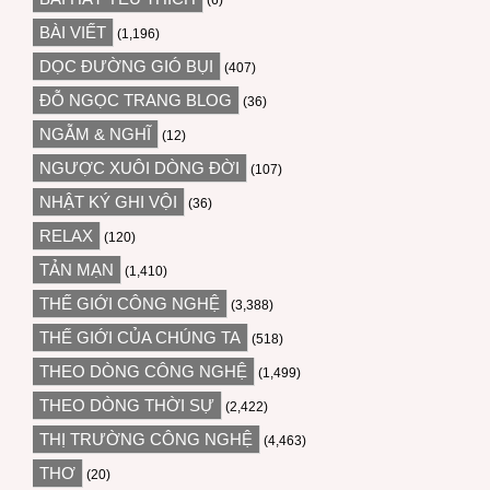
(6)
BÀI VIẾT
(1,196)
DỌC ĐƯỜNG GIÓ BỤI
(407)
ĐỖ NGỌC TRANG BLOG
(36)
NGẪM & NGHĨ
(12)
NGƯỢC XUÔI DÒNG ĐỜI
(107)
NHẬT KÝ GHI VỘI
(36)
RELAX
(120)
TẢN MẠN
(1,410)
THẾ GIỚI CÔNG NGHỆ
(3,388)
THẾ GIỚI CỦA CHÚNG TA
(518)
THEO DÒNG CÔNG NGHỆ
(1,499)
THEO DÒNG THỜI SỰ
(2,422)
THỊ TRƯỜNG CÔNG NGHỆ
(4,463)
THƠ
(20)