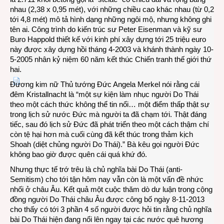
nhau (2,38 x 0,95 mét), với những chiều cao khác nhau (từ 0,2
tới 4,8 mét) mô tả hình dạng những ngôi mộ, nhưng không ghi
tên ai. Công trình do kiến trúc sư Peter Eisenman và kỹ sư
Buro Happold thiết kế với kinh phí xây dựng tới 25 triệu euro
này được xây dựng hồi tháng 4-2003 và khánh thành ngày 10-
5-2005 nhân kỷ niệm 60 năm kết thúc Chiến tranh thế giới thứ
hai.
Đương kim nữ Thủ tướng Đức Angela Merkel nói rằng cái
đêm Kristallnacht là “một sự kiện làm nhục người Do Thái
theo một cách thức không thể tin nổi… một điểm thấp thật sự
trong lịch sử nước Đức mà người ta đã chạm tới. Thật đáng
tiếc, sau đó lịch sử Đức đã phát triển theo một cách thậm chí
còn tệ hại hơn mà cuối cùng đã kết thúc trong thảm kịch
Shoah (diệt chủng người Do Thái).” Bà kêu gọi người Đức
không bao giờ được quên cái quá khứ đó.
Nhưng thực tế trớ trêu là chủ nghĩa bài Do Thái (anti-
Semitism) cho tới tận hôm nay vẫn còn là một vấn đề nhức
nhối ở châu Âu. Kết quả một cuộc thăm dò dư luận trong cộng
đồng người Do Thái châu Âu được công bố ngày 8-11-2013
cho thấy có tới 3 phần 4 số người được hỏi tin rằng chủ nghĩa
bài Do Thái hiện đang nổi lên ngay tại các nước quê hương