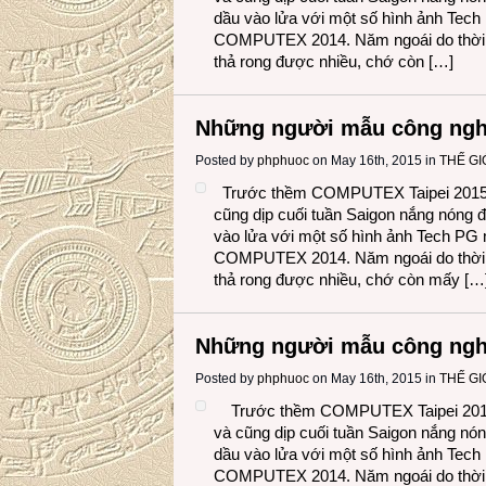
dầu vào lửa với một số hình ảnh Tech 
COMPUTEX 2014. Năm ngoái do thời g
thả rong được nhiều, chớ còn […]
Những người mẫu công ng
Posted by
phphuoc
on May 16th, 2015 in
THẾ GI
Trước thềm COMPUTEX Taipei 2015 (t
cũng dịp cuối tuần Saigon nắng nóng đ
vào lửa với một số hình ảnh Tech PG m
COMPUTEX 2014. Năm ngoái do thời g
thả rong được nhiều, chớ còn mấy […
Những người mẫu công ng
Posted by
phphuoc
on May 16th, 2015 in
THẾ GI
Trước thềm COMPUTEX Taipei 2015 (
và cũng dịp cuối tuần Saigon nắng nón
dầu vào lửa với một số hình ảnh Tech 
COMPUTEX 2014. Năm ngoái do thời g