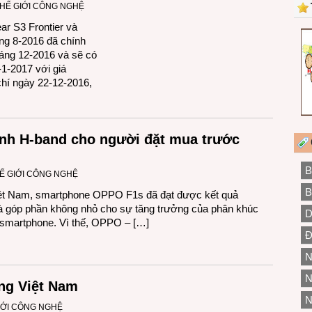
HẾ GIỚI CÔNG NGHỆ
r S3 Frontier và
ng 8-2016 đã chính
tháng 12-2016 và sẽ có
-1-2017 với giá
chí ngày 22-12-2016,
inh H-band cho người đặt mua trước
B
Ế GIỚI CÔNG NGHỆ
B
Việt Nam, smartphone OPPO F1s đã đạt được kết quả
à góp phần không nhỏ cho sự tăng trưởng của phân khúc
D
ng smartphone. Vì thế, OPPO – […]
Đ
N
N
ờng Việt Nam
N
IỚI CÔNG NGHỆ