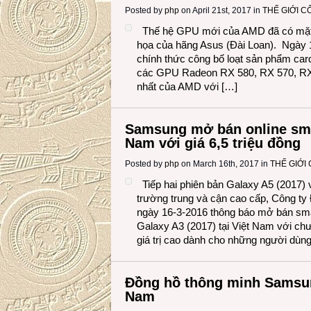
Posted by
php
on April 21st, 2017 in
THẾ GIỚI 
Thế hệ GPU mới của AMD đã có mặt t
họa của hãng Asus (Đài Loan). Ngày 
chính thức công bố loạt sản phẩm ca
các GPU Radeon RX 580, RX 570, RX
nhất của AMD với […]
Samsung mở bán online smar
Nam với giá 6,5 triệu đồng
Posted by
php
on March 16th, 2017 in
THẾ GIỚI
Tiếp hai phiên bản Galaxy A5 (2017) v
trường trung và cận cao cấp, Công ty
ngày 16-3-2016 thông báo mở bán sm
Galaxy A3 (2017) tại Việt Nam với chư
giá trị cao dành cho những người dùn
Đồng hồ thông minh Samsung
Nam