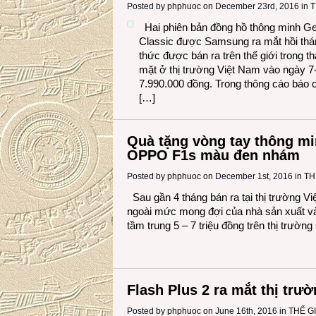
Posted by
phphuoc
on December 23rd, 2016 in
T
Hai phiên bản đồng hồ thông minh Gea
Classic được Samsung ra mắt hồi thá
thức được bán ra trên thế giới trong 
mặt ở thị trường Việt Nam vào ngày 7
7.990.000 đồng. Trong thông cáo báo 
[…]
Quà tặng vòng tay thông m
OPPO F1s màu đen nhám
Posted by
phphuoc
on December 1st, 2016 in
TH
Sau gần 4 tháng bán ra tại thị trường 
ngoài mức mong đợi của nhà sản xuất v
tầm trung 5 – 7 triệu đồng trên thị trườ
Flash Plus 2 ra mắt thị trư
Posted by
phphuoc
on June 16th, 2016 in
THẾ G