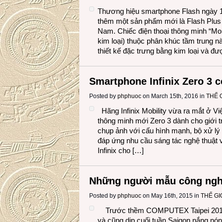
Thương hiệu smartphone Flash ngày 15
thêm một sản phẩm mới là Flash Plus 2
Nam. Chiếc điện thoại thông minh “Mo
kim loại) thuộc phân khúc tầm trung 
thiết kế đặc trưng bằng kim loại và đư
Smartphone Infinix Zero 3 
Posted by
phphuoc
on March 15th, 2016 in
THẾ 
Hãng Infinix Mobility vừa ra mắt ở Vi
thông minh mới Zero 3 dành cho giới tr
chụp ảnh với cấu hình mạnh, bộ xử lý 
đáp ứng nhu cầu sáng tác nghệ thuật và 
Infinix cho […]
Những người mẫu công ng
Posted by
phphuoc
on May 16th, 2015 in
THẾ GI
Trước thềm COMPUTEX Taipei 2015 (
và cũng dịp cuối tuần Saigon nắng nón