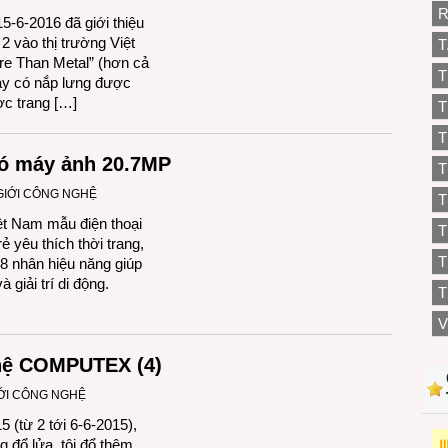
R
-6-2016 đã giới thiệu
 vào thị trường Việt
T
re Than Metal” (hơn cả
T
này có nắp lưng được
ợc trang […]
T
T
có máy ảnh 20.7MP
T
GIỚI CÔNG NGHỆ
T
ệt Nam mẫu điện thoại
ẻ yêu thích thời trang,
T
8 nhân hiệu năng giúp
giải trí di động.
T
V
hệ COMPUTEX (4)
ỚI CÔNG NGHỆ
từ 2 tới 6-6-2015),
g đổ lửa, tôi đổ thêm