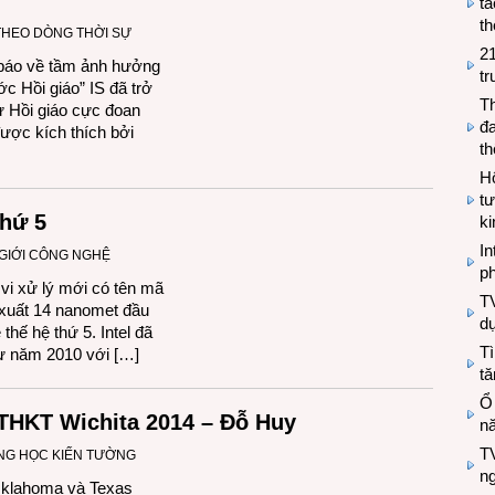
tá
th
THEO DÒNG THỜI SỰ
2
 báo về tầm ảnh hưởng
tr
c Hồi giáo” IS đã trở
T
tử Hồi giáo cực đoan
đa
được kích thích bởi
t
Hộ
tư
thứ 5
k
In
GIỚI CÔNG NGHỆ
ph
vi xử lý mới có tên mã
T
 xuất 14 nanomet đầu
d
 thế hệ thứ 5. Intel đã
Tì
 từ năm 2010 với […]
tă
Ổ
THKT Wichita 2014 – Đỗ Huy
n
TV
NG HỌC KIẾN TƯỜNG
n
klahoma và Texas