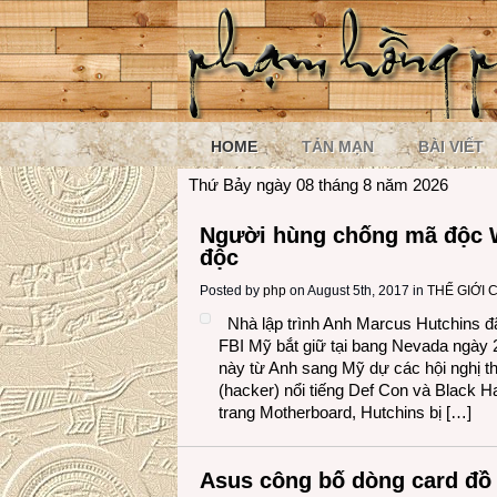
HOME
TẢN MẠN
BÀI VIẾT
Thứ Bảy ngày 08 tháng 8 năm 2026
Người hùng chống mã độc Wa
độc
Posted by
php
on August 5th, 2017 in
THẾ GIỚI
Nhà lập trình Anh Marcus Hutchins đã
FBI Mỹ bắt giữ tại bang Nevada ngày 2
này từ Anh sang Mỹ dự các hội nghị th
(hacker) nổi tiếng Def Con và Black 
trang Motherboard, Hutchins bị […]
Asus công bố dòng card đồ