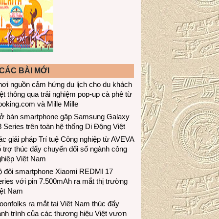
CÁC BÀI MỚI
hơi nguồn cảm hứng du lịch cho du khách
ệt thông qua trải nghiệm pop-up cà phê từ
oking.com và Mille Mille
ở bán smartphone gập Samsung Galaxy
 Series trên toàn hệ thống Di Động Việt
c giải pháp Trí tuệ Công nghiệp từ AVEVA
 trợ thúc đẩy chuyển đổi số ngành công
ghiệp Việt Nam
ộ đôi smartphone Xiaomi REDMI 17
ries với pin 7.500mAh ra mắt thị trường
iệt Nam
onfolks ra mắt tại Việt Nam thúc đẩy
nh trình của các thương hiệu Việt vươn