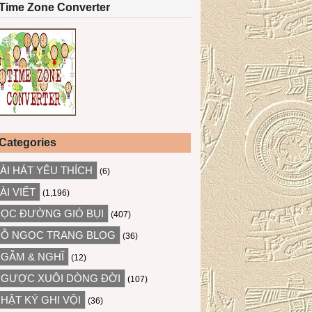
Time Zone Converter
Categories
ÀI HÁT YÊU THÍCH
(6)
ÀI VIẾT
(1,196)
ỌC ĐƯỜNG GIÓ BỤI
(407)
Ỗ NGỌC TRANG BLOG
(36)
GẪM & NGHĨ
(12)
GƯỢC XUÔI DÒNG ĐỜI
(107)
HẬT KÝ GHI VỘI
(36)