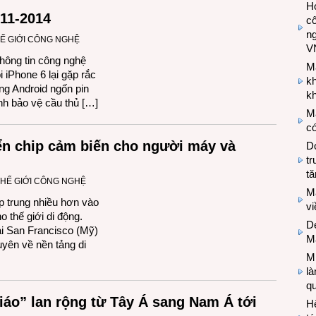
Hợ
11-2014
cô
n
Ế GIỚI CÔNG NGHỆ
V
ông tin công nghệ
M
 iPhone 6 lại gặp rắc
k
ụng Android ngốn pin
kh
nh bảo vệ cầu thủ […]
M
có
riển chip cảm biến cho người máy và
Do
tr
tă
THẾ GIỚI CÔNG NGHỆ
M
p trung nhiều hơn vào
v
o thế giới di động.
De
tại San Francisco (Mỹ)
M
yên về nền tảng di
Mi
l
q
áo” lan rộng từ Tây Á sang Nam Á tới
H