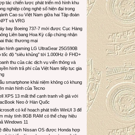
p tác chiến lược phát triển mô hình khu
ng nghiệp công nghệ số hiện đại trong
gành Cao su Việt Nam giữa hai Tập đoàn
NPT và VRG
áy bay Boeing 737-7 mới được Cục Hàng
hông Liên bang Hoa Kỳ cấp chứng nhận
ai thác thương mại
àn hình gaming LG UltraGear 25G590B
 tốc độ “siêu khủng” tới 1.000Hz ở FHD+
anh thu của các dịch vụ viễn thông và
uyền hình trả phí của Việt Nam tiếp tục gia
ng
ẫu smartphone khái niệm không có khung
iền màn hình của Tecno
ll XPS 13 mất thế cạnh tranh về giá với
acBook Neo ở Hàn Quốc
crosoft có kế hoạch phát triển WinUI 3 để
àm máy tính 8GB RAM có thể chạy hiệu
uả Windows 11
ệ điều hành Nissan OS được Honda hợp