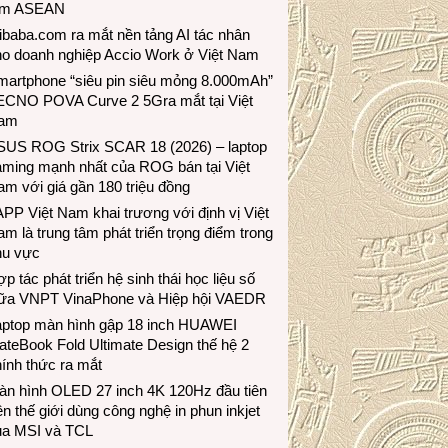
ầm ASEAN
ibaba.com ra mắt nền tảng AI tác nhân
ho doanh nghiệp Accio Work ở Việt Nam
martphone “siêu pin siêu mỏng 8.000mAh”
ECNO POVA Curve 2 5Gra mắt tại Việt
am
SUS ROG Strix SCAR 18 (2026) – laptop
aming mạnh nhất của ROG bán tại Việt
m với giá gần 180 triệu đồng
PP Việt Nam khai trương với định vị Việt
m là trung tâm phát triển trọng điểm trong
hu vực
p tác phát triển hệ sinh thái học liệu số
iữa VNPT VinaPhone và Hiệp hội VAEDR
aptop màn hình gập 18 inch HUAWEI
teBook Fold Ultimate Design thế hệ 2
ính thức ra mắt
àn hình OLED 27 inch 4K 120Hz đầu tiên
ên thế giới dùng công nghệ in phun inkjet
ủa MSI và TCL