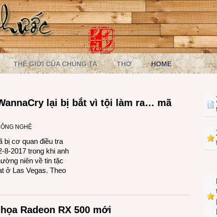
THẾ GIỚI CỦA CHÚNG TA
THƠ
HOME
nnaCry lại bị bắt vì tội làm ra… mã
 CÔNG NGHỆ
 bị cơ quan điều tra
-8-2017 trong khi anh
ường niên về tin tặc
Hat ở Las Vegas. Theo
 họa Radeon RX 500 mới