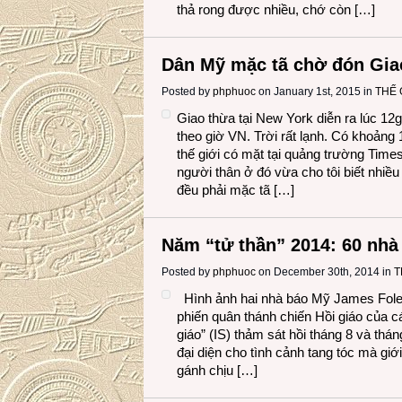
thả rong được nhiều, chớ còn […]
Dân Mỹ mặc tã chờ đón Gia
Posted by
phphuoc
on January 1st, 2015 in
THẾ 
Giao thừa tại New York diễn ra lúc 12
theo giờ VN. Trời rất lạnh. Có khoảng 
thế giới có mặt tại quảng trường Tim
người thân ở đó vừa cho tôi biết nhiều
đều phải mặc tã […]
Năm “tử thần” 2014: 60 nhà
Posted by
phphuoc
on December 30th, 2014 in
T
Hình ảnh hai nhà báo Mỹ James Foley 
phiến quân thánh chiến Hồi giáo của c
giáo” (IS) thảm sát hồi tháng 8 và thá
đại diện cho tình cảnh tang tóc mà giới
gánh chịu […]