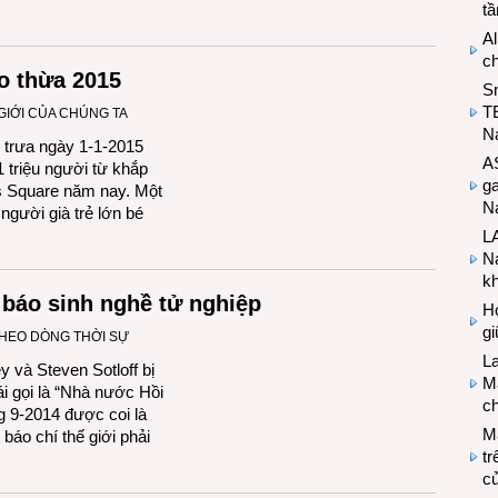
t
Al
c
o thừa 2015
S
T
GIỚI CỦA CHÚNG TA
N
g trưa ngày 1-1-2015
A
1 triệu người từ khắp
g
es Square năm nay. Một
Na
 người già trẻ lớn bé
LA
Na
k
 báo sinh nghề tử nghiệp
Hợ
g
HEO DÒNG THỜI SỰ
L
và Steven Sotloff bị
Ma
ái gọi là “Nhà nước Hồi
ch
ng 9-2014 được coi là
M
 báo chí thế giới phải
tr
c