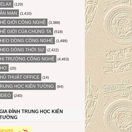
ELAX
(120)
ẢN MẠN
(1,410)
HẾ GIỚI CÔNG NGHỆ
(3,388)
HẾ GIỚI CỦA CHÚNG TA
(518)
HEO DÒNG CÔNG NGHỆ
(1,499)
HEO DÒNG THỜI SỰ
(2,422)
HỊ TRƯỜNG CÔNG NGHỆ
(4,463)
THƠ
(20)
HỦ THUẬT OFFICE
(14)
RUNG HỌC KIẾN TƯỜNG
(64)
IDEO
(240)
GIA ĐÌNH TRUNG HỌC KIẾN
TƯỜNG