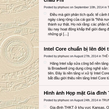
châu Phi
Posted by
phphuoc
on September 10th, 2014 in
Điều mà giới phân tích quốc tế cảnh
ngày càng rộng của cái gọi là “Nhà nướ
thành sự thật. Họ nói rằng: các phần 
lâu nay hoạt động khắp thế giới đang 
những gì […]
Intel Core chuẩn bị lên đời 
Posted by
phphuoc
on August 27th, 2014 in
THẾ 
Hãng Intel sắp sửa công bố nền tảng 
là Broadwell ứng dụng công nghệ sản
tiên. Đây là nền tảng vi xử lý Intel Core
bắt đầu giới thiệu nền tảng Intel Core
Hình ảnh Họp mặt Gia đình 
Posted by
phphuoc
on August 24th, 2014 in
TRU
Gia đình THKT ở khu vực Kansas, O