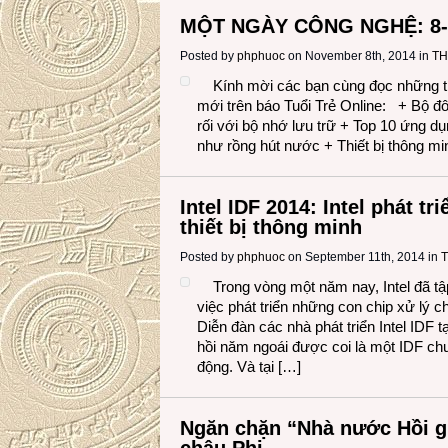
MỘT NGÀY CÔNG NGHỆ: 8-
Posted by
phphuoc
on November 8th, 2014 in
TH
Kính mời các bạn cùng đọc những th
mới trên báo Tuổi Trẻ Online: + Bộ đôi
rối với bộ nhớ lưu trữ + Top 10 ứng d
như rồng hút nước + Thiết bị thông mi
Intel IDF 2014: Intel phát t
thiết bị thông minh
Posted by
phphuoc
on September 11th, 2014 in
Trong vòng một năm nay, Intel đã tậ
việc phát triển những con chip xử lý ch
Diễn đàn các nhà phát triển Intel IDF 
hồi năm ngoái được coi là một IDF chu
động. Và tại […]
Ngăn chặn “Nhà nước Hồi gi