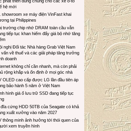
c phát triển dùng chung cho các xe ô-tô
ế hệ mới
1 showroom xe máy điện VinFast khai
ương tại Philippines
hị trường chip nhớ DRAM toàn cầu vẫn
ng tiếp tục khan hiếm đẩy giá bộ nhớ tăng
hêm
i nghị Đối tác Nhà hàng Grab Việt Nam
 vấn về thuế và các giải pháp tăng trưởng
inh doanh
ternet không chỉ cần nhanh, mà còn phải
ủ rộng khắp và ổn định ở mọi góc nhà
V OLED cao cấp được LG lần đầu tiên áp
ụng bảo hành 5 năm ở Việt Nam
nh hình giá ổ lưu trữ SSD đang tiếp tục
ng
 đĩa cứng HDD 50TB của Seagate có khả
ăng xuất xưởng vào năm 2027
 thông minh ảnh hưởng tới thói quen của
gười xem truyền hình