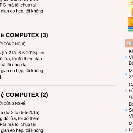
PG mà tôi chụp tại
ian eo hẹp, tôi không
hệ COMPUTEX (3)
ỚI CÔNG NGHỆ
K
ừ 2 tới 6-6-2015), và
Vi
ổ lửa, tôi đổ thêm dầu
Bo
à tôi chụp tại
ian eo hẹp, tôi không
M
]
Z8
Cá
hỗ
hệ COMPUTEX (2)
n
ỚI CÔNG NGHỆ
B
Se
từ 2 tới 6-6-2015),
V
g đổ lửa, tôi đổ thêm
Mo
PG mà tôi chụp tại
hà
ian eo hẹp, tôi không