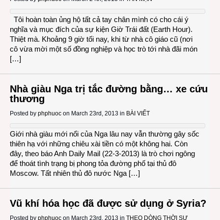
Tôi hoàn toàn ủng hộ tất cả tay chân mình có cho cái ý
nghĩa và mục đích của sự kiện Giờ Trái đất (Earth Hour).
Thiệt mà. Khoảng 9 giờ tối nay, khi từ nhà cô giáo cũ (nơi
cô vừa mời một số đồng nghiệp và học trò tới nhà đãi món
[…]
Nhà giàu Nga trị tắc đường bằng… xe cứu
thương
Posted by
phphuoc
on March 23rd, 2013 in
BÀI VIẾT
Giới nhà giàu mới nổi của Nga lâu nay vẫn thường gây sốc
thiên hạ với những chiêu xài tiền có một không hai. Còn
đây, theo báo Anh Daily Mail (22-3-2013) là trò chơi ngông
để thoát tình trạng bị phong tỏa đường phố tại thủ đô
Moscow. Tất nhiên thủ đô nước Nga […]
Vũ khí hóa học đã được sử dụng ở Syria?
Posted by
phphuoc
on March 23rd, 2013 in
THEO DÒNG THỜI SỰ