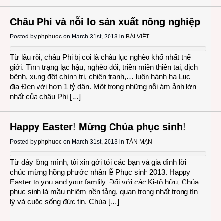
Châu Phi và nỗi lo sản xuất nông nghiệp
Posted by
phphuoc
on March 31st, 2013 in
BÀI VIẾT
Từ lâu rồi, châu Phi bị coi là châu lục nghèo khổ nhất thế
giới. Tình trạng lạc hậu, nghèo đói, triền miên thiên tai, dịch
bệnh, xung đột chính trị, chiến tranh,… luôn hành hạ Lục
địa Đen với hơn 1 tỷ dân. Một trong những nỗi ám ảnh lớn
nhất của châu Phi […]
Happy Easter! Mừng Chúa phục sinh!
Posted by
phphuoc
on March 31st, 2013 in
TẢN MẠN
Từ đáy lòng mình, tôi xin gởi tới các bạn và gia đình lời
chúc mừng hồng phước nhân lễ Phục sinh 2013. Happy
Easter to you and your famlily. Đối với các Ki-tô hữu, Chúa
phục sinh là mầu nhiệm nền tảng, quan trọng nhất trong tín
lý và cuộc sống đức tin. Chúa […]