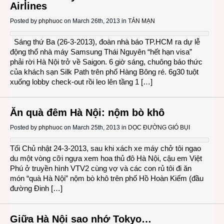
Airlines
Posted by
phphuoc
on March 26th, 2013 in
TẢN MẠN
Sáng thứ Ba (26-3-2013), đoàn nhà báo TP.HCM ra dự lễ
động thổ nhà máy Samsung Thái Nguyên “hết hạn visa”
phải rời Hà Nội trở về Saigon. 6 giờ sáng, chuông báo thức
của khách sạn Silk Path trên phố Hàng Bông ré. 6g30 tuột
xuống lobby check-out rồi leo lên tầng 1 […]
Ăn quà đêm Hà Nội: nộm bò khô
Posted by
phphuoc
on March 25th, 2013 in
DỌC ĐƯỜNG GIÓ BỤI
Tối Chủ nhật 24-3-2013, sau khi xách xe máy chở tôi ngao
du một vòng cỡi ngựa xem hoa thủ đô Hà Nội, cậu em Việt
Phú ở truyền hình VTV2 cùng vợ và các con rủ tôi đi ăn
món “quà Hà Nội” nộm bò khô trên phố Hồ Hoàn Kiếm (đầu
đường Đinh […]
Giữa Hà Nội sao nhớ Tokyo…