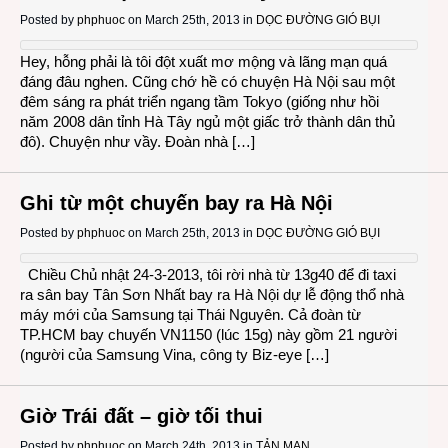
Posted by
phphuoc
on March 25th, 2013 in
DỌC ĐƯỜNG GIÓ BỤI
Hey, hỗng phải là tôi đột xuất mơ mộng và lãng mạn quá
đáng đâu nghen. Cũng chớ hề có chuyện Hà Nội sau một
đêm sáng ra phát triển ngang tầm Tokyo (giống như hồi
năm 2008 dân tỉnh Hà Tây ngủ một giấc trở thành dân thủ
đô). Chuyện như vầy. Đoàn nhà […]
Ghi từ một chuyến bay ra Hà Nội
Posted by
phphuoc
on March 25th, 2013 in
DỌC ĐƯỜNG GIÓ BỤI
Chiều Chủ nhật 24-3-2013, tôi rời nhà từ 13g40 để đi taxi
ra sân bay Tân Sơn Nhất bay ra Hà Nội dự lễ động thổ nhà
máy mới của Samsung tại Thái Nguyên. Cả đoàn từ
TP.HCM bay chuyến VN1150 (lúc 15g) này gồm 21 người
(người của Samsung Vina, công ty Biz-eye […]
Giờ Trái đất – giờ tối thui
Posted by
phphuoc
on March 24th, 2013 in
TẢN MẠN