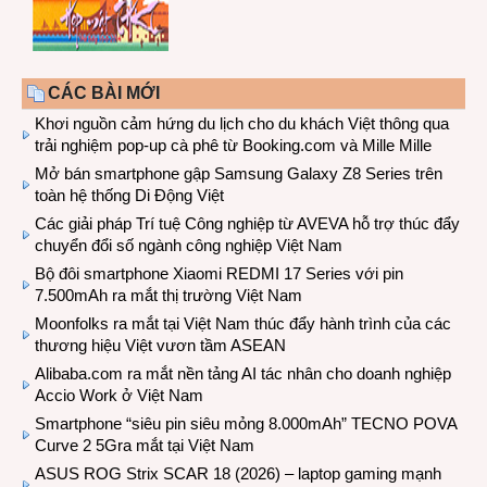
CÁC BÀI MỚI
Khơi nguồn cảm hứng du lịch cho du khách Việt thông qua
trải nghiệm pop-up cà phê từ Booking.com và Mille Mille
Mở bán smartphone gập Samsung Galaxy Z8 Series trên
toàn hệ thống Di Động Việt
Các giải pháp Trí tuệ Công nghiệp từ AVEVA hỗ trợ thúc đẩy
chuyển đổi số ngành công nghiệp Việt Nam
Bộ đôi smartphone Xiaomi REDMI 17 Series với pin
7.500mAh ra mắt thị trường Việt Nam
Moonfolks ra mắt tại Việt Nam thúc đẩy hành trình của các
thương hiệu Việt vươn tầm ASEAN
Alibaba.com ra mắt nền tảng AI tác nhân cho doanh nghiệp
Accio Work ở Việt Nam
Smartphone “siêu pin siêu mỏng 8.000mAh” TECNO POVA
Curve 2 5Gra mắt tại Việt Nam
ASUS ROG Strix SCAR 18 (2026) – laptop gaming mạnh