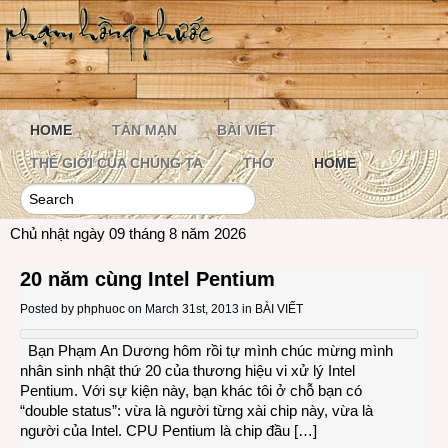
HOME
TẢN MẠN
BÀI VIẾT
THẾ GIỚI CỦA CHÚNG TA
THƠ
HOME
Chủ nhật ngày 09 tháng 8 năm 2026
20 năm cùng Intel Pentium
Posted by
phphuoc
on March 31st, 2013 in
BÀI VIẾT
Bạn Phạm An Dương hôm rồi tự mình chúc mừng mình
nhân sinh nhật thứ 20 của thương hiệu vi xử lý Intel
Pentium. Với sự kiện này, bạn khác tôi ở chỗ bạn có
“double status”: vừa là người từng xài chip này, vừa là
người của Intel. CPU Pentium là chip đầu […]