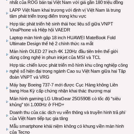
nhất của ROG bán tại Việt Nam với giá gần 180 triệu đồng
LAPP Việt Nam khai trương với định vị Việt Nam là trung
tâm phát triển trọng điểm trong khu vực
Hợp tác phát triển hệ sinh thái học liệu số giữa VNPT
VinaPhone và Hiệp hội VAEDR
Laptop màn hình gập 18 inch HUAWEI MateBook Fold
Ultimate Design thế hệ 2 chính thức ra mắt
Màn hình OLED 27 inch 4K 120Hz đầu tiên trên thế giới
dùng công nghệ in phun inkjet của MSI và TCL
Hợp tác chiến lược phát triển mô hình khu công nghiệp công
nghệ số hiện đại trong ngành Cao su Việt Nam giữa hai Tập
đoàn VNPT và VRG
Máy bay Boeing 737-7 mới được Cục Hàng không Liên
bang Hoa Kỳ cấp chứng nhận khai thác thương mại
Màn hình gaming LG UltraGear 25G590B có tốc độ “siêu
khủng” tới 1.000Hz ở FHD+
Doanh thu của các dịch vụ viễn thông và truyền hình trả phí
của Việt Nam tiếp tục gia tăng
Mẫu smartphone khái niệm không có khung viền màn hình
của Tecno