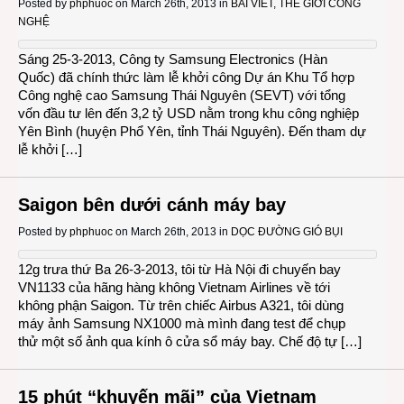
Posted by
phphuoc
on March 26th, 2013 in
BÀI VIẾT
,
THẾ GIỚI CÔNG
NGHỆ
Sáng 25-3-2013, Công ty Samsung Electronics (Hàn
Quốc) đã chính thức làm lễ khởi công Dự án Khu Tổ hợp
Công nghệ cao Samsung Thái Nguyên (SEVT) với tổng
vốn đầu tư lên đến 3,2 tỷ USD nằm trong khu công nghiệp
Yên Bình (huyện Phổ Yên, tỉnh Thái Nguyên). Đến tham dự
lễ khởi […]
Saigon bên dưới cánh máy bay
Posted by
phphuoc
on March 26th, 2013 in
DỌC ĐƯỜNG GIÓ BỤI
12g trưa thứ Ba 26-3-2013, tôi từ Hà Nội đi chuyến bay
VN1133 của hãng hàng không Vietnam Airlines về tới
không phận Saigon. Từ trên chiếc Airbus A321, tôi dùng
máy ảnh Samsung NX1000 mà mình đang test để chụp
thử một số ảnh qua kính ô cửa sổ máy bay. Chế độ tự […]
15 phút “khuyến mãi” của Vietnam