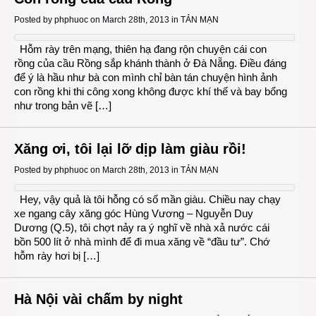
Posted by
phphuoc
on March 28th, 2013 in
TẢN MẠN
Hỗm rày trên mạng, thiên hạ đang rộn chuyện cái con
rồng của cầu Rồng sắp khánh thành ở Đà Nẵng. Điều đáng
để ý là hầu như bà con mình chỉ bàn tán chuyện hình ảnh
con rồng khi thi công xong không được khí thế và bay bổng
như trong bản vẽ […]
Xăng ơi, tôi lại lỡ dịp làm giàu rồi!
Posted by
phphuoc
on March 28th, 2013 in
TẢN MẠN
Hey, vậy quả là tôi hỗng có số mần giàu. Chiều nay chạy
xe ngang cây xăng góc Hùng Vương – Nguyễn Duy
Dương (Q.5), tôi chợt nảy ra ý nghĩ về nhà xả nước cái
bồn 500 lít ở nhà mình để đi mua xăng về “đầu tư”. Chớ
hỗm rày hơi bị […]
Hà Nội vài chấm by night