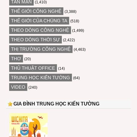
TẢN MẠN
(1,410)
THẾ GIỚI CÔNG NGHỆ
(3,388)
THẾ GIỚI CỦA CHÚNG TA
(518)
THEO DÒNG CÔNG NGHỆ
(1,499)
THEO DÒNG THỜI SỰ
(2,422)
THỊ TRƯỜNG CÔNG NGHỆ
(4,463)
THƠ
(20)
THỦ THUẬT OFFICE
(14)
TRUNG HỌC KIẾN TƯỜNG
(64)
VIDEO
(240)
GIA ĐÌNH TRUNG HỌC KIẾN TƯỜNG