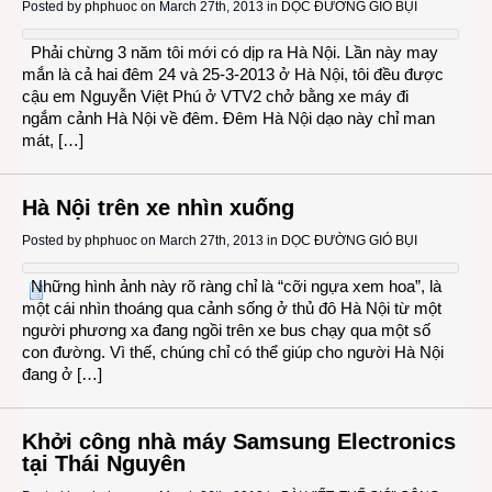
Posted by
phphuoc
on March 27th, 2013 in
DỌC ĐƯỜNG GIÓ BỤI
Phải chừng 3 năm tôi mới có dịp ra Hà Nội. Lần này may
mắn là cả hai đêm 24 và 25-3-2013 ở Hà Nội, tôi đều được
cậu em Nguyễn Việt Phú ở VTV2 chở bằng xe máy đi
ngắm cảnh Hà Nội về đêm. Đêm Hà Nội dạo này chỉ man
mát, […]
Hà Nội trên xe nhìn xuống
Posted by
phphuoc
on March 27th, 2013 in
DỌC ĐƯỜNG GIÓ BỤI
Những hình ảnh này rõ ràng chỉ là “cỡi ngựa xem hoa”, là
một cái nhìn thoáng qua cảnh sống ở thủ đô Hà Nội từ một
người phương xa đang ngồi trên xe bus chạy qua một số
con đường. Vì thế, chúng chỉ có thể giúp cho người Hà Nội
đang ở […]
Khởi công nhà máy Samsung Electronics
tại Thái Nguyên