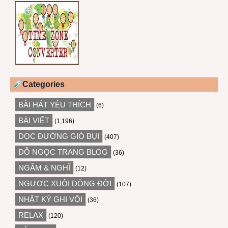
Categories
BÀI HÁT YÊU THÍCH
(6)
BÀI VIẾT
(1,196)
DỌC ĐƯỜNG GIÓ BỤI
(407)
ĐỖ NGỌC TRANG BLOG
(36)
NGẪM & NGHĨ
(12)
NGƯỢC XUÔI DÒNG ĐỜI
(107)
NHẬT KÝ GHI VỘI
(36)
RELAX
(120)