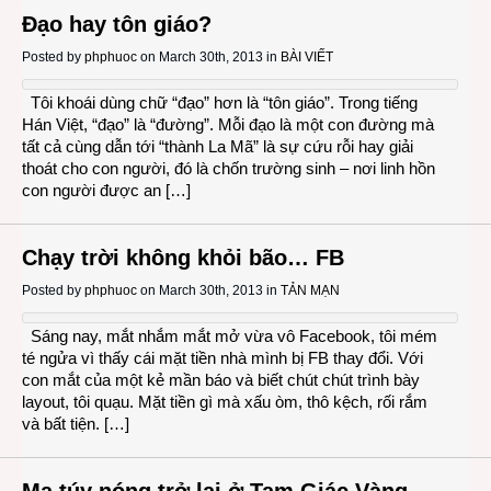
Đạo hay tôn giáo?
Posted by
phphuoc
on March 30th, 2013 in
BÀI VIẾT
Tôi khoái dùng chữ “đạo” hơn là “tôn giáo”. Trong tiếng
Hán Việt, “đạo” là “đường”. Mỗi đạo là một con đường mà
tất cả cùng dẫn tới “thành La Mã” là sự cứu rỗi hay giải
thoát cho con người, đó là chốn trường sinh – nơi linh hồn
con người được an […]
Chạy trời không khỏi bão… FB
Posted by
phphuoc
on March 30th, 2013 in
TẢN MẠN
Sáng nay, mắt nhắm mắt mở vừa vô Facebook, tôi mém
té ngửa vì thấy cái mặt tiền nhà mình bị FB thay đổi. Với
con mắt của một kẻ mần báo và biết chút chút trình bày
layout, tôi quạu. Mặt tiền gì mà xấu òm, thô kệch, rối rắm
và bất tiện. […]