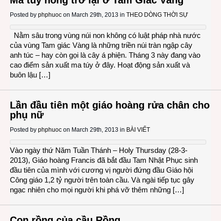
Ma túy nóng trở lại ở Tam Giác Vàng
Posted by
phphuoc
on March 29th, 2013 in
THEO DÒNG THỜI SỰ
Nằm sâu trong vùng núi non không có luật pháp nhà nước
của vùng Tam giác Vàng là những triền núi tràn ngập cây
anh túc – hay còn gọi là cây á phiện. Tháng 3 này đang vào
cao điểm sản xuất ma túy ở đây. Hoạt động sản xuất và
buôn lậu […]
Lần đầu tiên một giáo hoàng rửa chân cho
phụ nữ
Posted by
phphuoc
on March 29th, 2013 in
BÀI VIẾT
Vào ngày thứ Năm Tuần Thánh – Holy Thursday (28-3-
2013), Giáo hoàng Francis đã bắt đầu Tam Nhật Phục sinh
đầu tiên của mình với cương vị người đứng đầu Giáo hội
Công giáo 1,2 tỷ người trên toàn cầu. Và ngài tiếp tục gây
ngạc nhiên cho mọi người khi phá vỡ thêm những […]
Con rồng của cầu Rồng