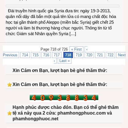
Đài truyền hình quốc gia Syria đưa tin: ngày 19-3-2013,
quân nổi dậy đã bắn một quả tên lửa có mang chất độc hóa
học tại gần thành phố Aleppo (miền bắc Syria) giết chết 25
người và làm bị thương hàng chục người. Thông tin từ tổ
chức Giám sát Nhân quyền Syria […]
Page 718 of 726
« First
‹
Previous
714
715
716
717
718
719
720
721
722
Next
›
Last »
Xin Cảm ơn Bạn, lượt bạn bè ghé thăm thứ:
Xin Cảm ơn Bạn, lượt bạn bè ghé thăm thứ:
Hạnh phúc được chào đón. Bạn có thể ghé thăm
tệ xá này qua 2 cửa: phamhongphuoc.com và
phamhongphuoc.net