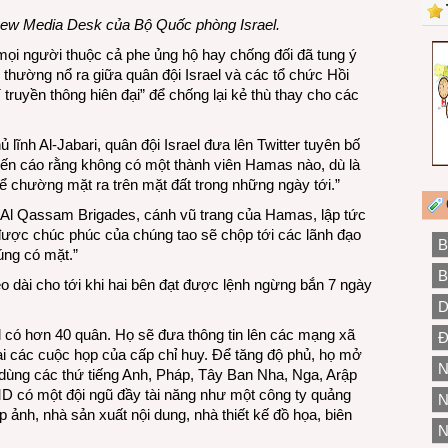
 New Media Desk của Bộ Quốc phòng Israel.
mọi người thuộc cả phe ủng hộ hay chống đối đã tung ý
thường nổ ra giữa quân đội Israel và các tổ chức Hồi
í truyền thông hiên đại” để chống lại kẻ thù thay cho các
 lĩnh Al-Jabari, quân đội Israel đưa lên Twitter tuyên bố
ến cáo rằng không có một thành viên Hamas nào, dù là
ể chường mặt ra trên mặt đất trong những ngày tới.”
Al Qassam Brigades, cánh vũ trang của Hamas, lập tức
y được chúc phúc của chúng tao sẽ chộp tới các lãnh đạo
B
úng có mặt.”
B
o dài cho tới khi hai bên đạt được lệnh ngừng bắn 7 ngày
D
 có hơn 40 quân. Họ sẽ đưa thông tin lên các mạng xã
Đ
ại các cuộc họp của cấp chỉ huy. Để tăng độ phủ, họ mở
N
và dùng các thứ tiếng Anh, Pháp, Tây Ban Nha, Nga, Arập
MD có một đội ngũ đầy tài năng như một công ty quảng
N
p ảnh, nhà sản xuất nội dung, nhà thiết kế đồ họa, biên
N