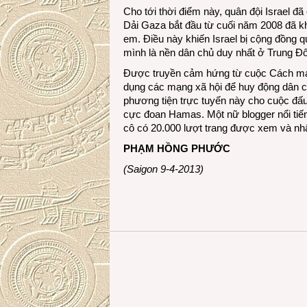
Cho tới thời điểm này, quân đội Israel đ
Dải Gaza bắt đầu từ cuối năm 2008 đã kh
em. Điều này khiến Israel bị cộng đồng q
mình là nền dân chủ duy nhất ở Trung Đô
Được truyền cảm hứng từ cuộc Cách mạn
dụng các mạng xã hội để huy động dân c
phương tiện trực tuyến này cho cuộc đấu 
cực đoan Hamas. Một nữ blogger nổi tiến
cô có 20.000 lượt trang được xem và nhậ
PHẠM HỒNG PHƯỚC
(Saigon 9-4-2013)