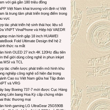
m với giá gần 180 triệu đồng
PP Việt Nam khai trương với định vị Việt
m là trung tâm phát triển trọng điểm trong
hu vực
p tác phát triển hệ sinh thái học liệu số
iữa VNPT VinaPhone và Hiệp hội VAEDR
aptop màn hình gập 18 inch HUAWEI
teBook Fold Ultimate Design thế hệ 2
ính thức ra mắt
àn hình OLED 27 inch 4K 120Hz đầu tiên
ên thế giới dùng công nghệ in phun inkjet
ủa MSI và TCL
p tác chiến lược phát triển mô hình khu
ng nghiệp công nghệ số hiện đại trong
gành Cao su Việt Nam giữa hai Tập đoàn
NPT và VRG
áy bay Boeing 737-7 mới được Cục Hàng
hông Liên bang Hoa Kỳ cấp chứng nhận
ai thác thương mại
àn hình gaming LG UltraGear 25G590B