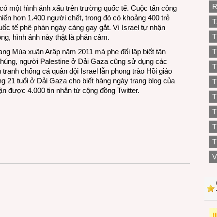
R
ã có một hình ảnh xấu trên trường quốc tế. Cuộc tấn công
iến hơn 1.400 người chết, trong đó có khoảng 400 trẻ
T
uốc tế phê phán ngày càng gay gắt. Vì Israel tự nhận
T
ng, hình ảnh này thật là phản cảm.
g Mùa xuân Arập năm 2011 mà phe đối lập biết tận
T
húng, người Palestine ở Dải Gaza cũng sử dụng các
T
tranh chống cả quân đội Israel lẫn phong trào Hồi giáo
g 21 tuổi ở Dải Gaza cho biết hàng ngày trang blog của
T
n được 4.000 tin nhắn từ cộng đồng Twitter.
T
T
T
V