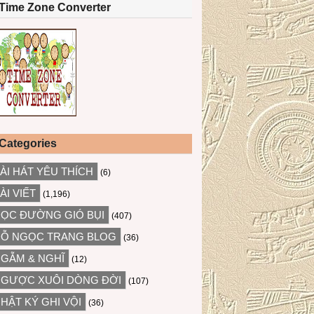
Time Zone Converter
Categories
ÀI HÁT YÊU THÍCH
(6)
ÀI VIẾT
(1,196)
ỌC ĐƯỜNG GIÓ BỤI
(407)
Ỗ NGỌC TRANG BLOG
(36)
GẪM & NGHĨ
(12)
GƯỢC XUÔI DÒNG ĐỜI
(107)
HẬT KÝ GHI VỘI
(36)