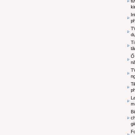
tư
k
In
ph
T
d
Tì
tă
Ổ
n
TV
n
T
ph
L
mẽ
Bệ
c
g
Fo