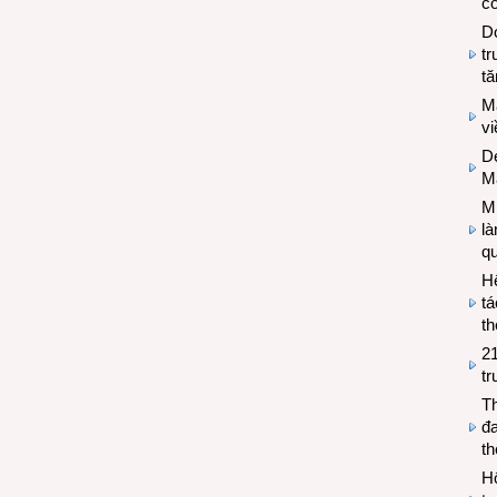
có
Do
tr
tă
M
v
De
M
Mi
l
q
H
tá
th
2
tr
T
đa
t
Hộ