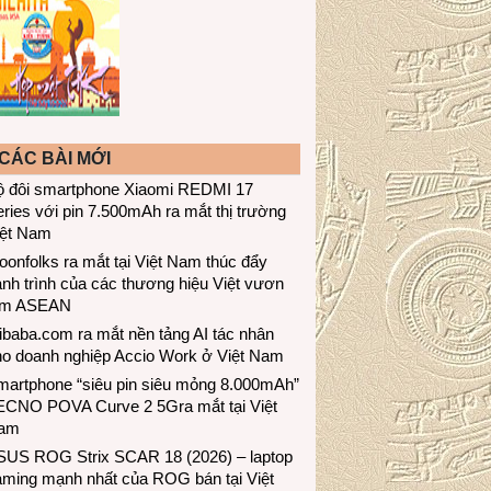
CÁC BÀI MỚI
ộ đôi smartphone Xiaomi REDMI 17
ries với pin 7.500mAh ra mắt thị trường
iệt Nam
onfolks ra mắt tại Việt Nam thúc đẩy
nh trình của các thương hiệu Việt vươn
ầm ASEAN
ibaba.com ra mắt nền tảng AI tác nhân
ho doanh nghiệp Accio Work ở Việt Nam
martphone “siêu pin siêu mỏng 8.000mAh”
ECNO POVA Curve 2 5Gra mắt tại Việt
am
SUS ROG Strix SCAR 18 (2026) – laptop
aming mạnh nhất của ROG bán tại Việt