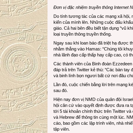
Đơn vị đặc nhiệm truyền thông Internet
Do tính tương tác của các mạng xã hội, 
kiến của mình lên. Những cuộc đấu khẩu 
giáo. Cả hai bên đều biết tận dụng “vũ kh
loại truyền thông truyền thống.
Ngay sau khi loan báo đã triệt hạ được thủ
nhằm thẳng vào Hamas: “Chúng tôi khuy
nhà lãnh đạo cấp thấp hay cấp cao, có th
Các thành viên của Binh đoàn Ezzedeen 
đáp trả trên Twitter kẻ thù: “Các bàn ta
và binh lính bọn ngươi bất cứ nơi đâu ch
Lần đó, cuộc chiến bằng lời trên mạng ké
sau đó.
Hiện nay đơn vị NMD của quân đội Israel
hội căn cứ vào quyết định được đưa ra t
tới 5 tài khoản chính thức trên Twitter 
và Hebrew để thông tin cùng một lúc. N
cáo, bao gồm các lập trình viên, nhà nhiế
tập viên.