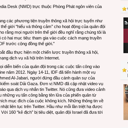
ở
edia Desk (NMD) trực thuộc Phòng Phát ngôn viên của
Trung
Đông
ng các phương tiện truyền thông xã hội trực tuyến như
thế giới “hiểu và thông cảm” cho hoạt động của quân đội
ho rằng mọi người trên thế giới đều nghĩ rằng chúng tôi là
tôi có hai mục tiêu: tham gia vào cuộc cách mạng truyền
DF trước cộng đồng thế giới.”
ắt đầu thực hiện một chiến lược truyền thông xã hội,
ạng dịch vụ xã hội trên Internet.
 diễn biến của quân đội trong các cuộc tấn công vào
ine năm 2012. Ngày 14-11, IDF đã tiến hành một vụ
Ahmed Al-Jabari, người đứng đầu cánh quân sự của
 kiểm soát Dải Gaza. Đơn vị NMD đã cập nhật video vụ
áo qua dịch vụ nhắn tin Twitter. Nó cũng đưa video cảnh
u những vụ tấn công bằng tên lửa của phiến quân từ
 thích mục đích của cuộc không kích. Những thông tin về
ật liên tục trên Twitter. Hầu như mỗi lần triệt hạ được
Với 160 “kẻ địch” bị tiêu diệt, quân đội Israel đã đưa tới