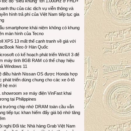
 tốc độ “siêu khủng” tới 1.000Hz ở FHD+
anh thu của các dịch vụ viễn thông và
uyền hình trả phí của Việt Nam tiếp tục gia
ng
ẫu smartphone khái niệm không có khung
iền màn hình của Tecno
ll XPS 13 mất thế cạnh tranh về giá với
acBook Neo ở Hàn Quốc
crosoft có kế hoạch phát triển WinUI 3 để
àm máy tính 8GB RAM có thể chạy hiệu
uả Windows 11
ệ điều hành Nissan OS được Honda hợp
c phát triển dùng chung cho các xe ô-tô
ế hệ mới
1 showroom xe máy điện VinFast khai
ương tại Philippines
hị trường chip nhớ DRAM toàn cầu vẫn
ng tiếp tục khan hiếm đẩy giá bộ nhớ tăng
hêm
i nghị Đối tác Nhà hàng Grab Việt Nam