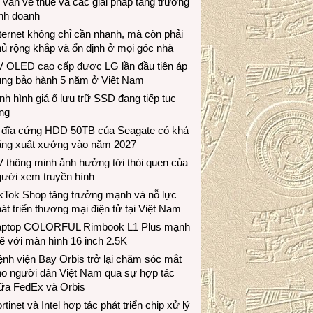
 vấn về thuế và các giải pháp tăng trưởng
inh doanh
ternet không chỉ cần nhanh, mà còn phải
ủ rộng khắp và ổn định ở mọi góc nhà
V OLED cao cấp được LG lần đầu tiên áp
ụng bảo hành 5 năm ở Việt Nam
nh hình giá ổ lưu trữ SSD đang tiếp tục
ng
 đĩa cứng HDD 50TB của Seagate có khả
ăng xuất xưởng vào năm 2027
 thông minh ảnh hưởng tới thói quen của
gười xem truyền hình
ikTok Shop tăng trưởng mạnh và nỗ lực
át triển thương mại điện tử tại Việt Nam
aptop COLORFUL Rimbook L1 Plus mạnh
 với màn hình 16 inch 2.5K
nh viện Bay Orbis trở lại chăm sóc mắt
ho người dân Việt Nam qua sự hợp tác
iữa FedEx và Orbis
rtinet và Intel hợp tác phát triển chip xử lý