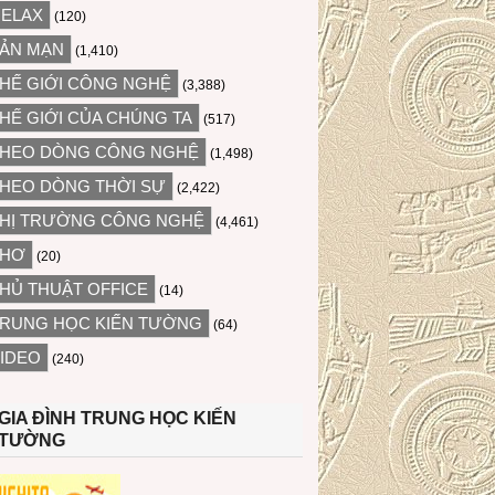
ELAX
(120)
ẢN MẠN
(1,410)
HẾ GIỚI CÔNG NGHỆ
(3,388)
HẾ GIỚI CỦA CHÚNG TA
(517)
HEO DÒNG CÔNG NGHỆ
(1,498)
HEO DÒNG THỜI SỰ
(2,422)
HỊ TRƯỜNG CÔNG NGHỆ
(4,461)
THƠ
(20)
HỦ THUẬT OFFICE
(14)
RUNG HỌC KIẾN TƯỜNG
(64)
IDEO
(240)
GIA ĐÌNH TRUNG HỌC KIẾN
TƯỜNG