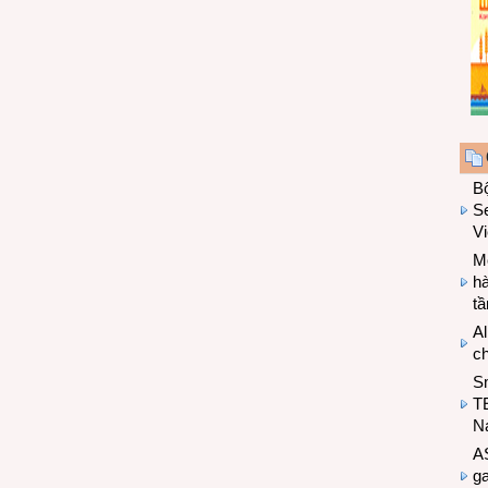
B
Se
V
Mo
hà
t
Al
c
S
T
N
A
g