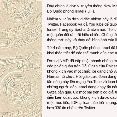
Đây chính là đơn vị truyền thông New M
Bộ Quốc phòng Israel (IDF).
Nhiệm vụ của đơn vị đặc nhiệm này là dù
Twitter, Facebook và cả YouTube để giúp 
Israel. Trung úy Sacha Dratwa nói: “Tôi c
một quân đội rất, rất hiếu chiến. Chúng 
thông mới này và thay đổi hình ảnh của I
Từ 4 năm nay, Bộ Quốc phòng Israel đã b
khai thác triệt để các thế mạnh của các m
Đơn vị NMD đã cập nhật nhanh chóng mọi
các phiến quân trên Dải Gaza của Palest
không kích vào một chiếc xe đang chở 
Hamas, tổ chức Hồi giáo cực đoan đang
tấn công này lên mạng YouTube và loan b
những người dân Israel đang chạy ẩn ná
Gaza bắn qua. Có một bài trên blog giải
diễn biến của cuộc không kích được cập nh
một mục tiêu, IDF lại loan báo trên mạng. 
hơn 330 tin nhắn trên Twitter.