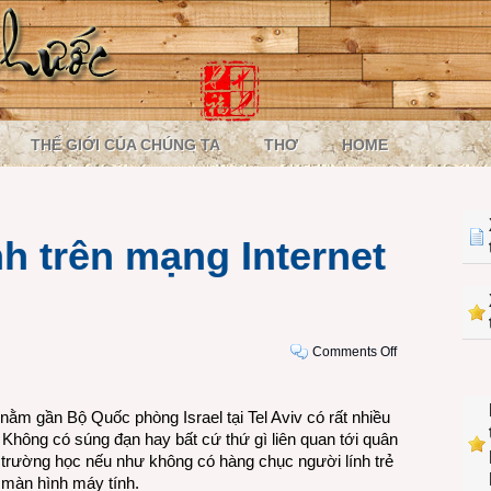
THẾ GIỚI CỦA CHÚNG TA
THƠ
HOME
h trên mạng Internet
on
Comments Off
Cuộc
chiến
ằm gần Bộ Quốc phòng Israel tại Tel Aviv có rất nhiều
tranh
 Không có súng đạn hay bất cứ thứ gì liên quan tới quân
trên
n trường học nếu như không có hàng chục người lính trẻ
mạng
 màn hình máy tính.
Internet