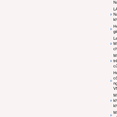
Na
LA
Na
k
Hợ
g
L
Ma
ch
M
tr
c
Hợ
cô
n
V
M
k
kh
M