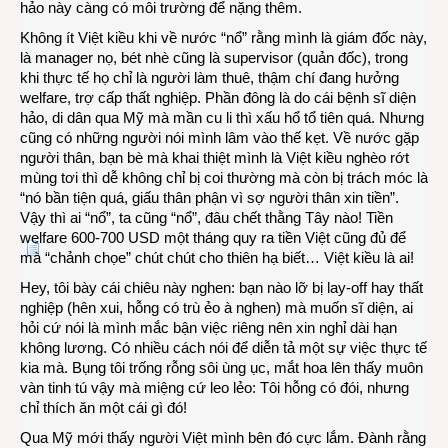
hảo này càng có môi trường để nặng thêm.
Không ít Việt kiều khi về nước “nổ” rằng mình là giám đốc này,
là manager nọ, bét nhè cũng là supervisor (quản đốc), trong
khi thực tế họ chỉ là người làm thuê, thậm chí đang hưởng
welfare, trợ cấp thất nghiệp. Phần đông là do cái bệnh sĩ diện
hảo, di dân qua Mỹ mà mần cu li thì xấu hổ tổ tiên quá. Nhưng
cũng có những người nói mình lâm vào thế kẹt. Về nước gặp
người thân, bạn bè mà khai thiệt mình là Việt kiều nghèo rớt
mùng tơi thì dễ không chỉ bị coi thường mà còn bị trách móc là
“nó bần tiện quá, giấu thân phận vì sợ người thân xin tiền”.
Vậy thì ai “nổ”, ta cũng “nổ”, đâu chết thằng Tây nào! Tiền
welfare 600-700 USD một tháng quy ra tiền Việt cũng đủ để
mà “chảnh chọe” chút chút cho thiên hạ biết… Việt kiều là ai!
Hey, tôi bày cái chiêu này nghen: bạn nào lỡ bị lay-off hay thất
nghiệp (hên xui, hỗng có trù ẻo à nghen) mà muốn sĩ diện, ai
hỏi cứ nói là mình mắc bận việc riêng nên xin nghỉ dài hạn
không lương. Có nhiều cách nói để diễn tả một sự việc thực tế
kia mà. Bụng tôi trống rỗng sôi ùng ục, mắt hoa lên thấy muôn
vàn tinh tú vậy mà miệng cứ leo lẻo: Tôi hỗng có đói, nhưng
chỉ thích ăn một cái gì đó!
Qua Mỹ mới thấy người Việt mình bên đó cực lắm. Đành rằng