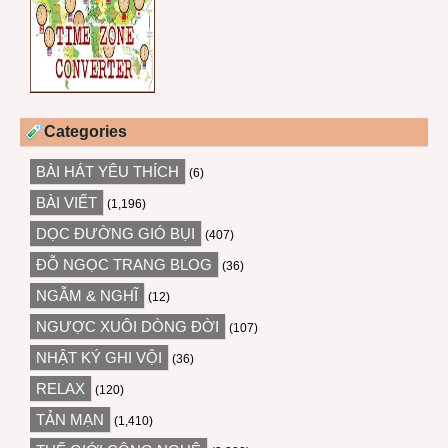
Categories
BÀI HÁT YÊU THÍCH
(6)
BÀI VIẾT
(1,196)
DỌC ĐƯỜNG GIÓ BỤI
(407)
ĐỖ NGỌC TRANG BLOG
(36)
NGẪM & NGHĨ
(12)
NGƯỢC XUÔI DÒNG ĐỜI
(107)
NHẬT KÝ GHI VỘI
(36)
RELAX
(120)
TẢN MẠN
(1,410)