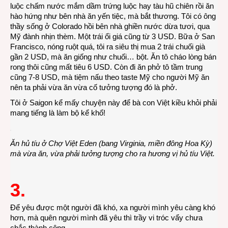
luộc chấm nước mắm dầm trứng luộc hay tàu hũ chiên rồi ăn
hào hứng như bên nhà ăn yến tiệc, mà bắt thương. Tôi có ông
thầy sống ở Colorado hồi bên nhà ghiền nước dừa tươi, qua
Mỹ đành nhịn thèm. Một trái ổi giá cũng từ 3 USD. Bữa ở San
Francisco, nóng ruột quá, tôi ra siêu thị mua 2 trái chuối già
gần 2 USD, mà ăn giống như chuối… bột. Ăn tô cháo lòng bán
rong thôi cũng mất tiêu 6 USD. Còn đi ăn phở tô tầm trung
cũng 7-8 USD, mà tiệm nấu theo taste Mỹ cho người Mỹ ăn
nên ta phải vừa ăn vừa cố tưởng tượng đó là phở.
Tôi ở Saigon kể mấy chuyện này để bà con Việt kiều khỏi phải
mang tiếng là làm bộ kể khổ!
Ăn hủ tíu ở Chợ Việt Eden (bang Virginia, miền đông Hoa Kỳ)
mà vừa ăn, vừa phải tưởng tượng cho ra hương vị hủ tíu Việt.
3.
Để yêu được một người đã khó, xa người mình yêu càng khó
hơn, mà quên người mình đã yêu thì trầy vi tróc vẩy chưa
chắc thành công.