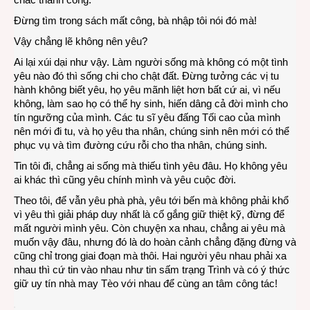
Đừng tìm trong sách mất công, bà nhập tôi nói đó mà!
Vậy chẳng lẽ không nên yêu?
Ai lại xúi dại như vậy. Làm người sống mà không có một tình
yêu nào đó thì sống chi cho chật đất. Đừng tưởng các vị tu
hành không biết yêu, họ yêu mãnh liệt hơn bất cứ ai, vì nếu
không, làm sao họ có thể hy sinh, hiến dâng cả đời mình cho
tín ngưỡng của mình. Các tu sĩ yêu đấng Tối cao của mình
nên mới đi tu, và họ yêu tha nhân, chúng sinh nên mới có thể
phục vụ và tìm đường cứu rỗi cho tha nhân, chúng sinh.
Tin tôi đi, chẳng ai sống mà thiếu tình yêu đâu. Họ không yêu
ai khác thì cũng yêu chính mình và yêu cuộc đời.
Theo tôi, để vẫn yêu phà phà, yêu tới bến mà không phải khổ
vì yêu thì giải pháp duy nhất là cố gắng giữ thiệt kỹ, đừng để
mất người mình yêu. Còn chuyện xa nhau, chẳng ai yêu mà
muốn vậy đâu, nhưng đó là do hoàn cảnh chẳng đặng đừng và
cũng chỉ trong giai đoạn mà thôi. Hai người yêu nhau phải xa
nhau thì cứ tin vào nhau như tin sấm trạng Trình và có ý thức
giữ uy tín nhà may Tèo với nhau để cùng an tâm công tác!