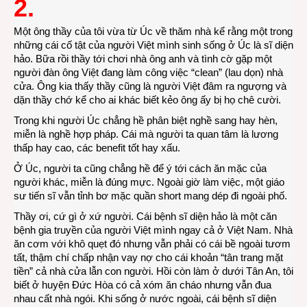
2.
Một ông thầy của tôi vừa từ Úc về thăm nhà kể rằng một trong
những cái cố tật của người Việt mình sinh sống ở Úc là sĩ diện
hảo. Bữa rồi thầy tới chơi nhà ông anh và tình cờ gặp một
người đàn ông Việt đang làm công việc “clean” (lau dọn) nhà
cửa. Ông kia thấy thầy cũng là người Việt đâm ra ngượng và
dặn thầy chớ kể cho ai khác biết kẻo ông ấy bị họ chê cười.
Trong khi người Úc chẳng hề phân biệt nghề sang hay hèn,
miễn là nghề hợp pháp. Cái mà người ta quan tâm là lương
thấp hay cao, các benefit tốt hay xấu.
Ở Úc, người ta cũng chẳng hề để ý tới cách ăn mặc của
người khác, miễn là đúng mực. Ngoài giờ làm việc, một giáo
sư tiến sĩ vẫn tỉnh bơ mặc quần short mang dép đi ngoài phố.
Thầy ơi, cứ gì ở xứ người. Cái bệnh sĩ diện hảo là một căn
bệnh gia truyền của người Việt mình ngay cả ở Việt Nam. Nhà
ăn cơm với khô quẹt đó nhưng vẫn phải có cái bề ngoài tươm
tất, thậm chí chấp nhận vay nợ cho cái khoản “tân trang mặt
tiền” cả nhà cửa lẫn con người. Hồi còn làm ở dưới Tân An, tôi
biết ở huyện Đức Hòa có cả xóm ăn cháo nhưng vẫn đua
nhau cất nhà ngói. Khi sống ở nước ngoài, cái bệnh sĩ diện