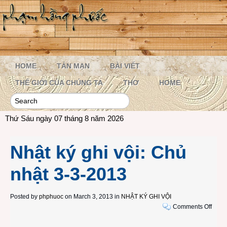
HOME
TẢN MẠN
BÀI VIẾT
THẾ GIỚI CỦA CHÚNG TA
THƠ
HOME
Thứ Sáu ngày 07 tháng 8 năm 2026
Nhật ký ghi vội: Chủ
nhật 3-3-2013
Posted by
phphuoc
on March 3, 2013 in
NHẬT KÝ GHI VỘI
on
Comments Off
Nhật
ký