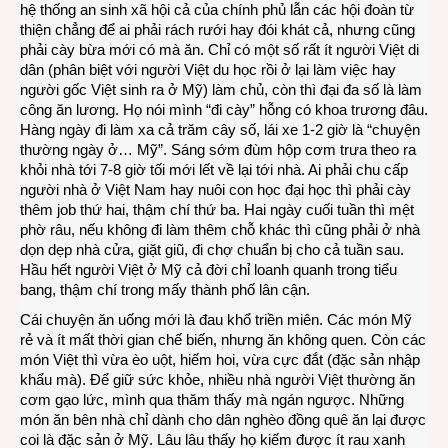
hệ thống an sinh xã hội cả của chính phủ lẫn các hội đoàn từ
thiện chẳng để ai phải rách rưới hay đói khát cả, nhưng cũng
phải cày bừa mới có mà ăn. Chỉ có một số rất ít người Việt di
dân (phân biệt với người Việt du học rồi ở lại làm việc hay
người gốc Việt sinh ra ở Mỹ) làm chủ, còn thì đại đa số là làm
công ăn lương. Họ nói mình “đi cày” hỗng có khoa trương đâu.
Hàng ngày đi làm xa cả trăm cây số, lái xe 1-2 giờ là “chuyện
thường ngày ở… Mỹ”. Sáng sớm đùm hộp cơm trưa theo ra
khỏi nhà tới 7-8 giờ tối mới lết về lại tới nhà. Ai phải chu cấp
người nhà ở Việt Nam hay nuôi con học đại học thì phải cày
thêm job thứ hai, thậm chí thứ ba. Hai ngày cuối tuần thì mệt
phờ râu, nếu không đi làm thêm chỗ khác thì cũng phải ở nhà
dọn dẹp nhà cửa, giặt giũ, đi chợ chuẩn bị cho cả tuần sau.
Hầu hết người Việt ở Mỹ cả đời chỉ loanh quanh trong tiểu
bang, thậm chí trong mấy thành phố lân cận.
Cái chuyện ăn uống mới là đau khổ triền miên. Các món Mỹ
rẻ và ít mất thời gian chế biến, nhưng ăn không quen. Còn các
món Việt thì vừa èo uột, hiếm hoi, vừa cực đắt (đặc sản nhập
khẩu mà). Để giữ sức khỏe, nhiều nhà người Việt thường ăn
cơm gạo lức, mình qua thăm thấy mà ngán ngược. Những
món ăn bên nhà chỉ dành cho dân nghèo đồng quê ăn lại được
coi là đặc sản ở Mỹ. Lâu lâu thấy họ kiếm được ít rau xanh