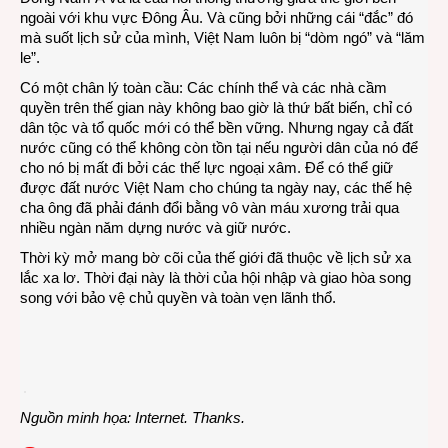
ngoài với khu vực Đông Âu. Và cũng bởi những cái “đắc” đó
mà suốt lịch sử của mình, Việt Nam luôn bị “dòm ngó” và “lăm
le”.
Có một chân lý toàn cầu: Các chính thể và các nhà cầm
quyền trên thế gian này không bao giờ là thứ bất biến, chỉ có
dân tộc và tổ quốc mới có thể bền vững. Nhưng ngay cả đất
nước cũng có thể không còn tồn tại nếu người dân của nó để
cho nó bị mất đi bởi các thế lực ngoại xâm. Để có thể giữ
được đất nước Việt Nam cho chúng ta ngày nay, các thế hệ
cha ông đã phải đánh đổi bằng vô vàn máu xương trải qua
nhiều ngàn năm dựng nước và giữ nước.
Thời kỳ mở mang bờ cõi của thế giới đã thuộc về lịch sử xa
lắc xa lơ. Thời đại này là thời của hội nhập và giao hòa song
song với bảo vệ chủ quyền và toàn vẹn lãnh thổ.
Nguồn minh họa: Internet. Thanks.