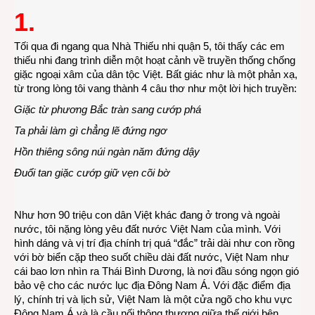
1.
ghi
vội:
Chủ
Tối qua đi ngang qua Nhà Thiếu nhi quận 5, tôi thấy các em
nhật
thiếu nhi đang trình diễn một hoạt cảnh về truyền thống chống
3-
giặc ngoại xâm của dân tộc Việt. Bất giác như là một phản xạ,
3-
từ trong lòng tôi vang thành 4 câu thơ như một lời hịch truyền:
2013
Giặc từ phương Bắc tràn sang cướp phá
Ta phải làm gì chẳng lẽ đứng ngơ
Hồn thiêng sông núi ngàn năm đứng dậy
Đuổi tan giặc cướp giữ vẹn cõi bờ
Như hơn 90 triệu con dân Việt khác đang ở trong và ngoài
nước, tôi nặng lòng yêu đất nước Việt Nam của mình. Với
hình dáng và vị trí địa chính trị quá “đắc” trải dài như con rồng
với bờ biển cặp theo suốt chiều dài đất nước, Việt Nam như
cái bao lơn nhìn ra Thái Bình Dương, là nơi đầu sóng ngọn gió
bảo vệ cho các nước lục địa Đông Nam Á. Với đặc điểm địa
lý, chính trị và lịch sử, Việt Nam là một cửa ngõ cho khu vực
Đông Nam Á và là cầu nối thông thương giữa thế giới bên