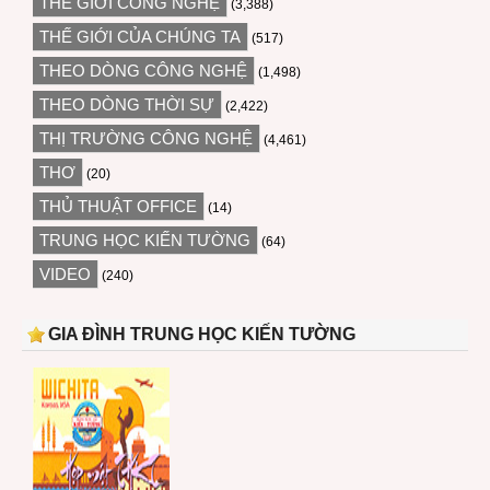
THẾ GIỚI CÔNG NGHỆ
(3,388)
THẾ GIỚI CỦA CHÚNG TA
(517)
THEO DÒNG CÔNG NGHỆ
(1,498)
THEO DÒNG THỜI SỰ
(2,422)
THỊ TRƯỜNG CÔNG NGHỆ
(4,461)
THƠ
(20)
THỦ THUẬT OFFICE
(14)
TRUNG HỌC KIẾN TƯỜNG
(64)
VIDEO
(240)
GIA ĐÌNH TRUNG HỌC KIẾN TƯỜNG