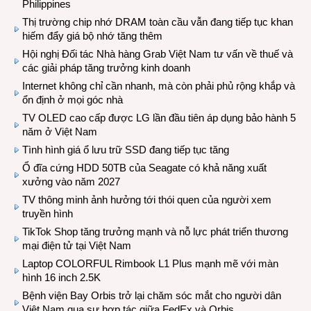
Philippines
Thị trường chip nhớ DRAM toàn cầu vẫn đang tiếp tục khan
hiếm đẩy giá bộ nhớ tăng thêm
Hội nghị Đối tác Nhà hàng Grab Việt Nam tư vấn về thuế và
các giải pháp tăng trưởng kinh doanh
Internet không chỉ cần nhanh, mà còn phải phủ rộng khắp và
ổn định ở mọi góc nhà
TV OLED cao cấp được LG lần đầu tiên áp dụng bảo hành 5
năm ở Việt Nam
Tình hình giá ổ lưu trữ SSD đang tiếp tục tăng
Ổ đĩa cứng HDD 50TB của Seagate có khả năng xuất
xưởng vào năm 2027
TV thông minh ảnh hưởng tới thói quen của người xem
truyền hình
TikTok Shop tăng trưởng mạnh và nỗ lực phát triển thương
mại điện tử tại Việt Nam
Laptop COLORFUL Rimbook L1 Plus mạnh mẽ với màn
hình 16 inch 2.5K
Bệnh viện Bay Orbis trở lại chăm sóc mắt cho người dân
Việt Nam qua sự hợp tác giữa FedEx và Orbis