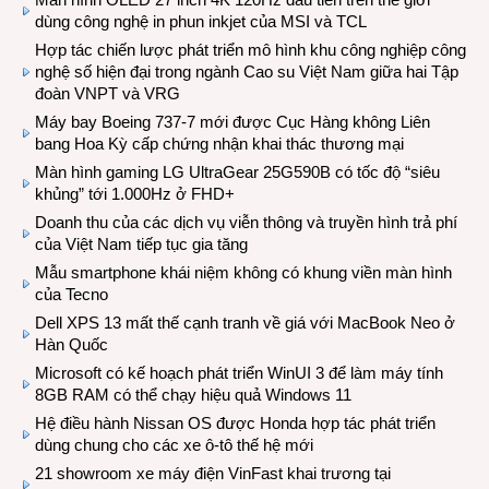
dùng công nghệ in phun inkjet của MSI và TCL
Hợp tác chiến lược phát triển mô hình khu công nghiệp công
nghệ số hiện đại trong ngành Cao su Việt Nam giữa hai Tập
đoàn VNPT và VRG
Máy bay Boeing 737-7 mới được Cục Hàng không Liên
bang Hoa Kỳ cấp chứng nhận khai thác thương mại
Màn hình gaming LG UltraGear 25G590B có tốc độ “siêu
khủng” tới 1.000Hz ở FHD+
Doanh thu của các dịch vụ viễn thông và truyền hình trả phí
của Việt Nam tiếp tục gia tăng
Mẫu smartphone khái niệm không có khung viền màn hình
của Tecno
Dell XPS 13 mất thế cạnh tranh về giá với MacBook Neo ở
Hàn Quốc
Microsoft có kế hoạch phát triển WinUI 3 để làm máy tính
8GB RAM có thể chạy hiệu quả Windows 11
Hệ điều hành Nissan OS được Honda hợp tác phát triển
dùng chung cho các xe ô-tô thế hệ mới
21 showroom xe máy điện VinFast khai trương tại