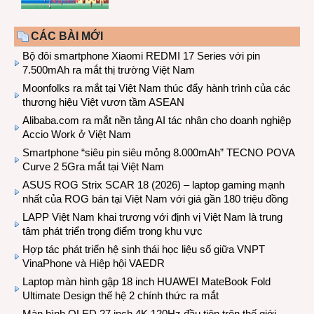
CÁC BÀI MỚI
Bộ đôi smartphone Xiaomi REDMI 17 Series với pin
7.500mAh ra mắt thị trường Việt Nam
Moonfolks ra mắt tại Việt Nam thúc đẩy hành trình của các
thương hiệu Việt vươn tầm ASEAN
Alibaba.com ra mắt nền tảng AI tác nhân cho doanh nghiệp
Accio Work ở Việt Nam
Smartphone “siêu pin siêu mỏng 8.000mAh” TECNO POVA
Curve 2 5Gra mắt tại Việt Nam
ASUS ROG Strix SCAR 18 (2026) – laptop gaming mạnh
nhất của ROG bán tại Việt Nam với giá gần 180 triệu đồng
LAPP Việt Nam khai trương với định vị Việt Nam là trung
tâm phát triển trọng điểm trong khu vực
Hợp tác phát triển hệ sinh thái học liệu số giữa VNPT
VinaPhone và Hiệp hội VAEDR
Laptop màn hình gập 18 inch HUAWEI MateBook Fold
Ultimate Design thế hệ 2 chính thức ra mắt
Màn hình OLED 27 inch 4K 120Hz đầu tiên trên thế giới