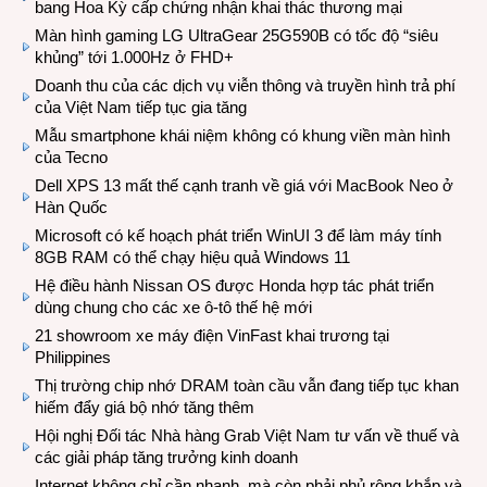
bang Hoa Kỳ cấp chứng nhận khai thác thương mại
Màn hình gaming LG UltraGear 25G590B có tốc độ “siêu
khủng” tới 1.000Hz ở FHD+
Doanh thu của các dịch vụ viễn thông và truyền hình trả phí
của Việt Nam tiếp tục gia tăng
Mẫu smartphone khái niệm không có khung viền màn hình
của Tecno
Dell XPS 13 mất thế cạnh tranh về giá với MacBook Neo ở
Hàn Quốc
Microsoft có kế hoạch phát triển WinUI 3 để làm máy tính
8GB RAM có thể chạy hiệu quả Windows 11
Hệ điều hành Nissan OS được Honda hợp tác phát triển
dùng chung cho các xe ô-tô thế hệ mới
21 showroom xe máy điện VinFast khai trương tại
Philippines
Thị trường chip nhớ DRAM toàn cầu vẫn đang tiếp tục khan
hiếm đẩy giá bộ nhớ tăng thêm
Hội nghị Đối tác Nhà hàng Grab Việt Nam tư vấn về thuế và
các giải pháp tăng trưởng kinh doanh
Internet không chỉ cần nhanh, mà còn phải phủ rộng khắp và