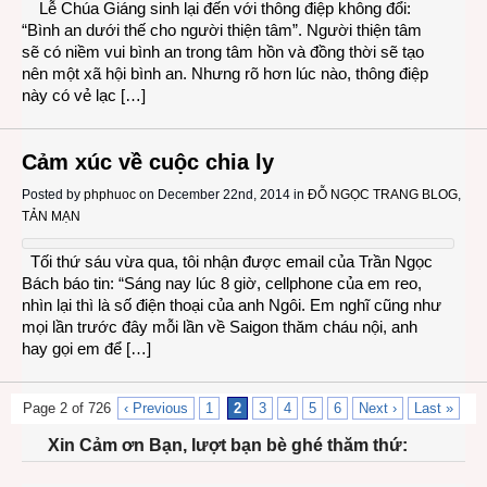
Lễ Chúa Giáng sinh lại đến với thông điệp không đổi:
“Bình an dưới thế cho người thiện tâm”. Người thiện tâm
sẽ có niềm vui bình an trong tâm hồn và đồng thời sẽ tạo
nên một xã hội bình an. Nhưng rõ hơn lúc nào, thông điệp
này có vẻ lạc […]
Cảm xúc về cuộc chia ly
Posted by
phphuoc
on December 22nd, 2014 in
ĐỖ NGỌC TRANG BLOG
,
TẢN MẠN
Tối thứ sáu vừa qua, tôi nhận được email của Trần Ngọc
Bách báo tin: “Sáng nay lúc 8 giờ, cellphone của em reo,
nhìn lại thì là số điện thoại của anh Ngôi. Em nghĩ cũng như
mọi lần trước đây mỗi lần về Saigon thăm cháu nội, anh
hay gọi em để […]
Page 2 of 726
‹ Previous
1
2
3
4
5
6
Next ›
Last »
Xin Cảm ơn Bạn, lượt bạn bè ghé thăm thứ: