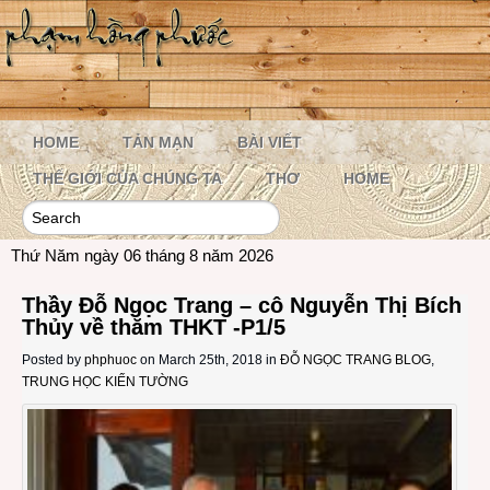
HOME
TẢN MẠN
BÀI VIẾT
THẾ GIỚI CỦA CHÚNG TA
THƠ
HOME
Thứ Năm ngày 06 tháng 8 năm 2026
Thầy Đỗ Ngọc Trang – cô Nguyễn Thị Bích
Thủy về thăm THKT -P1/5
Posted by
phphuoc
on March 25th, 2018 in
ĐỖ NGỌC TRANG BLOG
,
TRUNG HỌC KIẾN TƯỜNG