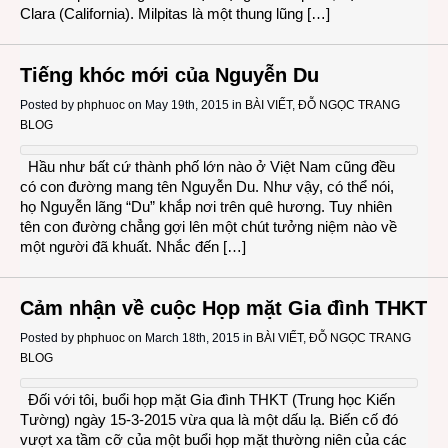
Clara (California). Milpitas là một thung lũng […]
Tiếng khóc mới của Nguyễn Du
Posted by
phphuoc
on May 19th, 2015 in
BÀI VIẾT
,
ĐỖ NGỌC TRANG
BLOG
Hầu như bất cứ thành phố lớn nào ở Việt Nam cũng đều
có con đường mang tên Nguyễn Du. Như vậy, có thể nói,
họ Nguyễn lãng “Du” khắp nơi trên quê hương. Tuy nhiên
tên con đường chẳng gợi lên một chút tưởng niệm nào về
một người đã khuất. Nhắc đến […]
Cảm nhận về cuộc Họp mặt Gia đình THKT
Posted by
phphuoc
on March 18th, 2015 in
BÀI VIẾT
,
ĐỖ NGỌC TRANG
BLOG
Đối với tôi, buổi họp mặt Gia đình THKT (Trung học Kiến
Tường) ngày 15-3-2015 vừa qua là một dấu lạ. Biến cố đó
vượt xa tầm cỡ của một buổi họp mặt thường niên của các