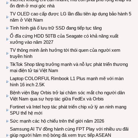
ổn định ở mọi góc nhà
TV OLED cao cấp được LG lần đầu tiên áp dụng bảo hành 5
năm ở Việt Nam
Tình hình giá ổ lưu trữ SSD đang tiếp tục tăng
Ổ đĩa cứng HDD 50TB của Seagate có khả năng xuất
xưởng vào năm 2027
TV thông minh ảnh hưởng tới thói quen của người xem
truyền hình
TikTok Shop tăng trưởng mạnh và nỗ lực phát triển thương
mại điện tử tại Việt Nam
Laptop COLORFUL Rimbook L1 Plus mạnh mẽ với màn
hình 16 inch 2.5K
Bệnh viện Bay Orbis trở lại chăm sóc mắt cho người dân
Việt Nam qua sự hợp tác giữa FedEx và Orbis
Fortinet và Intel hợp tác phát triển chip xử lý an ninh mạng
SPU thế hệ mới
Sức mạnh các hộ chiếu trên thế giới năm 2026
Samsung AI TV đồng hành cùng FPT Play với nhiều ưu đãi
giúp người hâm mộ bóng đá xem trực tiếp ASEAN