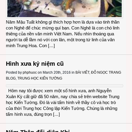
Năm Mậu Tuất không gì thích hợp hơn là dựa vào tinh thần
con Nghê để chúc mừng quí bạn. Con Nghê là con chó linh
thiêng của nền văn minh Việt Nam. Nếu nhìn thoáng qua
người ta dễ lầm nó với con lân, một trong tứ linh của văn
minh Trung Hoa. Con […]
Hình xưa kỷ niệm cũ
Posted by
phphuoc
on March 20th, 2016 in
BÀI VIẾT
,
ĐỖ NGỌC TRANG
BLOG
,
TRUNG HỌC KIẾN TƯỜNG
Hôm nay tôi được xem một số hình xưa, anh Nguyễn
Xuân Kỳ cất giữ đã 50 năm, nay chia sẻ trên website Trung
học Kiến Tường. Đó là vài tấm hình về thầy cô và học trò
của thời Trung học Công lập Kiến Tường. Chúng là những
tấm hình xưa, đúng trọn […]