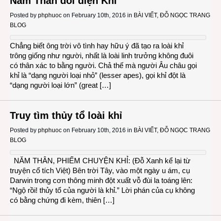
Năm Thân đối diện Khỉ
Posted by
phphuoc
on February 10th, 2016 in
BÀI VIẾT
,
ĐỖ NGỌC TRANG
BLOG
Chẳng biết ông trời vô tình hay hữu ý đã tạo ra loài khỉ
trông giống như người, nhất là loài linh trưởng không đuôi
có thân xác to bằng người. Chả thế mà người Âu châu gọi
khỉ là “dạng người loại nhỏ” (lesser apes), gọi khỉ đột là
“dạng người loại lớn” (great […]
Truy tìm thủy tổ loài khỉ
Posted by
phphuoc
on February 10th, 2016 in
BÀI VIẾT
,
ĐỖ NGỌC TRANG
BLOG
NĂM THÂN, PHIẾM CHUYỆN KHỈ: (Đỗ Xanh kể lại từ
truyện cổ tích Việt) Bên trời Tây, vào một ngày u ám, cụ
Darwin trong cơn thông minh đột xuất vỗ đùi la toáng lên:
“Ngộ rồi! thủy tổ của người là khỉ.” Lời phán của cụ không
có bằng chứng đi kèm, thiên […]