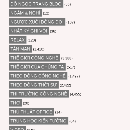
ĐỖ NGỌC TRANG BLOG
(36)
NGẪM & NGHĨ
(12)
NGƯỢC XUÔI DÒNG ĐỜI
(107)
NHẬT KÝ GHI VỘI
(36)
RELAX
(120)
TẢN MẠN
(1,410)
THẾ GIỚI CÔNG NGHỆ
(3,388)
THẾ GIỚI CỦA CHÚNG TA
(517)
THEO DÒNG CÔNG NGHỆ
(1,497)
THEO DÒNG THỜI SỰ
(2,422)
THỊ TRƯỜNG CÔNG NGHỆ
(4,455)
THƠ
(20)
THỦ THUẬT OFFICE
(14)
TRUNG HỌC KIẾN TƯỜNG
(64)
VIDEO