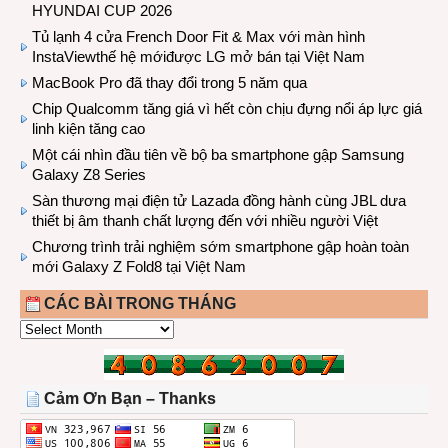
HYUNDAI CUP 2026
Tủ lạnh 4 cửa French Door Fit & Max với màn hình
InstaViewthế hệ mớiđược LG mở bán tại Việt Nam
MacBook Pro đã thay đổi trong 5 năm qua
Chip Qualcomm tăng giá vì hết còn chịu đựng nổi áp lực giá
linh kiện tăng cao
Một cái nhìn đầu tiên về bộ ba smartphone gập Samsung
Galaxy Z8 Series
Sàn thương mại điện tử Lazada đồng hành cùng JBL dưa
thiết bị âm thanh chất lượng đến với nhiều người Việt
Chương trình trải nghiệm sớm smartphone gập hoàn toàn
mới Galaxy Z Fold8 tại Việt Nam
CÁC BÀI TRONG THÁNG
CÁC
BÀI
TRONG
THÁNG
Cảm Ơn Bạn – Thanks