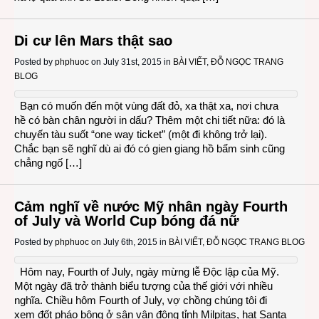
Di cư lên Mars thật sao
Posted by
phphuoc
on July 31st, 2015 in
BÀI VIẾT
,
ĐỖ NGỌC TRANG
BLOG
Bạn có muốn đến một vùng đất đỏ, xa thật xa, nơi chưa
hề có bàn chân người in dấu? Thêm một chi tiết nữa: đó là
chuyến tàu suốt “one way ticket” (một đi không trở lại).
Chắc bạn sẽ nghĩ dù ai đó có gien giang hồ bẩm sinh cũng
chẳng ngố […]
Cảm nghĩ về nước Mỹ nhân ngày Fourth
of July và World Cup bóng đá nữ
Posted by
phphuoc
on July 6th, 2015 in
BÀI VIẾT
,
ĐỖ NGỌC TRANG BLOG
Hôm nay, Fourth of July, ngày mừng lễ Độc lập của Mỹ.
Một ngày đã trở thành biểu tượng của thế giới với nhiều
nghĩa. Chiều hôm Fourth of July, vợ chồng chúng tôi đi
xem đốt pháo bông ở sân vận động tỉnh Milpitas, hạt Santa