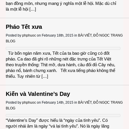
bạn đồng môn, nhưng mang ý nghĩa một lễ hội. Mặc dù chỉ
là một lễ hội […]
Pháo Tết xưa
Posted by
phphuoc
on February 18th, 2015 in
BÀI VIẾT
,
ĐỖ NGỌC TRANG
BLOG
Từ bốn ngàn năm xưa, Tết của ta bao giờ cũng có đốt
pháo. Ca dao đã ghi rõ những nét đặc trưng của Tết Việt
theo truyền thống: Thịt mỡ, dưa hành, câu đối đỏ Cây nêu,
pháo nổ, bánh chưng xanh. Tết xưa tiếng pháo không thể
thiếu. Tuy nhiên từ […]
Kiến và Valentine’s Day
Posted by
phphuoc
on February 14th, 2015 in
BÀI VIẾT
,
ĐỖ NGỌC TRANG
BLOG
“Valentine’s Day” được hiểu là “ngày của tình yêu”. Có
người nhái âm là ngày “vá lại tình yêu”. Nó là ngày lãng