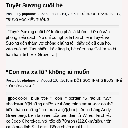
Tuyết Sương cuối hè
Posted by
phphuoc
on September 21st, 2015 in
ĐỖ NGỌC TRANG BLOG
,
TRUNG HỌC KIẾN TƯỜNG
“Tuyết Sương cuối hè” không phải là khóm chữ có văn
phong kiểu cách. Nó chỉ có nghĩa là hai chị em Tuyết và
Sương đến thăm vợ chồng chúng tôi, thầy cô cũ của họ,
vào cuối hè. Tuy nhiên, kể cũng lạ, hè năm nay California bị
hạn hán, tỉnh Elk Grove […]
“Con ma xa lộ” không ai muốn
Posted by
phphuoc
on August 10th, 2015 in
ĐỖ NGỌC TRANG BLOG
,
THẾ
GIỚI CÔNG NGHỆ
[jbox color=”blue” title=”” icon=”” border=”5″ radius=”35″
shadow=”9″]Những chiếc xe thông minh smart-car có thể
biến thành những “con ma xa lộ”[/jbox] Anh chàng Andy
Greenberg, biên tập viên của báo điện tử Wired, lái chiếc
xe Jeep Cherokee, với tốc độ 70mph (112,6km/giờ), trên
xa lộ qua tỉnh St. Louis. Bỗng nhiên quạt […]